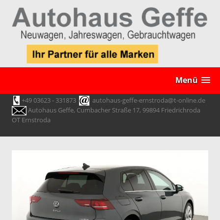
Menü
+49 03623 - 331873
autohaus-geffe-ernstroda@t-online.de
Autohaus Geffe, Cumbacher Straße 17, 99894 Friedrichroda
OT Ernstroda