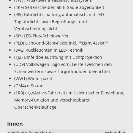
(7W7) Proaktives Insassenschutzsystem
(4KF) Seitenscheiben ab B-Säule abgedunkelt
(9I5) Fahrlichtschaltung automatisch, mit LED-
Tagfahrlicht sowie Begrüßungs- und
Verabschiedungslicht
(8IY) LED-Plus-Scheinwerfer
(PLD) Licht-und-Sicht-Paket inkl. ""Light Assist""
(8VG) Rückleuchten in LED-Technik
(1J2) Umfeldbeleuchtung mit Lichtprojektion
(UD9) Volkswagen Logo vorn, Leiste zwischen den
Scheinwerfern sowie Türgriffmulden beleuchtet
(WW1) Winterpaket
(GM4) e-Sound
(1R0) ergoActive-Fahrersitz mit elektrischer Einstellung,
Memory-Funktion und verschiebbarer
Oberschenkelauflage
Innen
Ambiente-Beleuchtung
vorhanden