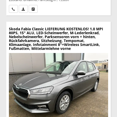
Wir rufen Sie an
PDF-Datei, Fahrzeugexposé drucken
Drucken, parken oder vergleichen
Skoda Fabia
Classic LIEFERUNG KOSTENLOS! 1.0 MPI
80PS, 15" ALU, LED-Scheinwerfer, M-Lederlenkrad,
Nebelscheinwerfer, Parksensoren vorn + hinten,
Rückfahrkamera, Sitzheizung, Tempomat,
Klimaanlage, Infotainment 8"+Wireless SmartLink,
Fußmatten, Mittelarmlehne vorne