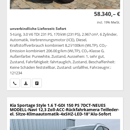
58.340,– €
incl. 19% MwSt.
unverbindliche Lieferzeit: Sofort
5-türig, 3.0 V6 TDI 231 PS, 170 kW (231 PS), 2.967 cm³, 6 Zylinder,
Automatik, Verbrennungsmotor (ICE), Diesel,
Kraftstoffverbrauch kombiniert 8,2 l/100km (WLTP), CO₂-
Emission kombiniert 206.00 g/km (WLTP), CO₂-Klasse G,
Außenfarbe: Purewhite, Zustand, Aussehen: 1, sehr gut,
Zustand, Fahrfähigkeit: fahrtauglich, Zustand, Beschaffenheit:
Keine Schäden feststellbar, Zustand: unfallfrei, Fahrzeugnr.:
121234
Wir rufen Sie an
PDF-Datei, Fahrzeugexposé drucken
Drucken, parken oder vergleichen
Kia Sportage
Style 1.6 T-GDI 150 PS 7DCT-NEUES
MODELL-Navi 12,3 Zoll-ACC-Rückfahrkamera-Teilleder-
el. Sitze-Klimaautomatik-4xSHZ-LED-18''Alu-Sofort