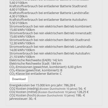
5,60 l/100km
Kraftstoffverbrauch bei entladener Batterie Stadtrand:
4,60 l/100km
Kraftstoffverbrauch bei entladener Batterie Landstraße:
4,30 l/100km
Kraftstoffverbrauch bei entladener Batterie Autobahn:
5,50 l/100km
Stromverbrauch bei rein elektrischem Betrieb kombiniert:
15,60 kWh/100km
Stromverbrauch bei rein elektrischem Betrieb Innenstadt:
15,60 kWh/100km
Stromverbrauch bei rein elektrischem Betrieb Stadtrand:
12,30 kWh/100km
Stromverbrauch bei rein elektrischem Betrieb Landstraße:
14,00 kWh/100km
Stromverbrauch bei rein elektrischem Betrieb Autobahn:
21,10 kWh/100km
Elektrische Reichweite (EAER):
142 km
Elektrische Reichweite Stadt:
184 km
CO
-Emissionen (gewichtet, kombiniert):
6,00 g/km
2
CO
-Klasse (gewichtet, kombiniert):
B
2
CO
-Klasse bei entladener Batterie:
C
2
Download
Energiekosten bei 15.000 km pro Jahr:
786,28 €
CO2 Kosten (niedrig)
:
54,- €
(Kosten Durchschnitt 10 Jahre)
CO2 Kosten (mittel)
:
128,25 €
(Kosten Durchschnitt 10 Jahre)
CO2 Kosten (hoch)
:
198,- €
(Kosten Durchschnitt 10 Jahre)
Jahressteuer:
30,- €