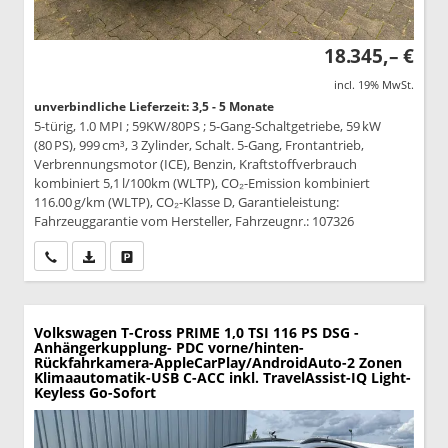
18.345,– €
incl. 19% MwSt.
unverbindliche Lieferzeit: 3,5 - 5 Monate
5-türig, 1.0 MPI ; 59KW/80PS ; 5-Gang-Schaltgetriebe, 59 kW
(80 PS), 999 cm³, 3 Zylinder, Schalt. 5-Gang, Frontantrieb,
Verbrennungsmotor (ICE), Benzin, Kraftstoffverbrauch
kombiniert 5,1 l/100km (WLTP), CO₂-Emission kombiniert
116.00 g/km (WLTP), CO₂-Klasse D, Garantieleistung:
Fahrzeuggarantie vom Hersteller, Fahrzeugnr.: 107326
Wir rufen Sie an
PDF-Datei, Fahrzeugexposé drucken
Drucken, parken oder vergleichen
Volkswagen T-Cross
PRIME 1,0 TSI 116 PS DSG -
Anhängerkupplung- PDC vorne/hinten-
Rückfahrkamera-AppleCarPlay/AndroidAuto-2 Zonen
Klimaautomatik-USB C-ACC inkl. TravelAssist-IQ Light-
Keyless Go-Sofort