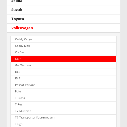
Skoda
Suzuki
Toyota
Volkswagen
Caddy Cargo
Caddy Maxi
Crafter
Golf
Golf Variant
ID.3
ID.7
Passat Variant
Polo
T-Cross
T-Roc
T7 Multivan
T7 Transporter Kastenwagen
Taigo