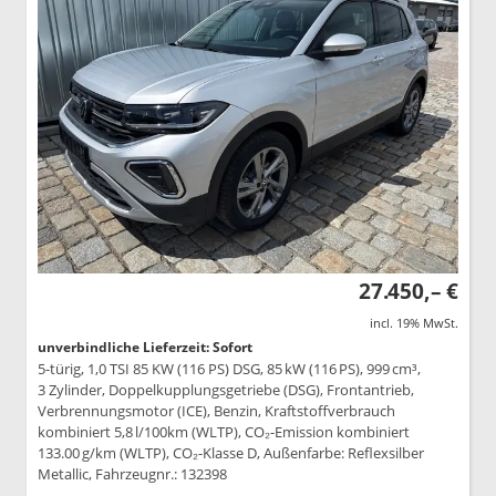
27.450,– €
incl. 19% MwSt.
unverbindliche Lieferzeit: Sofort
5-türig, 1,0 TSI 85 KW (116 PS) DSG, 85 kW (116 PS), 999 cm³,
3 Zylinder, Doppelkupplungsgetriebe (DSG), Frontantrieb,
Verbrennungsmotor (ICE), Benzin, Kraftstoffverbrauch
kombiniert 5,8 l/100km (WLTP), CO₂-Emission kombiniert
133.00 g/km (WLTP), CO₂-Klasse D, Außenfarbe: Reflexsilber
Metallic, Fahrzeugnr.: 132398