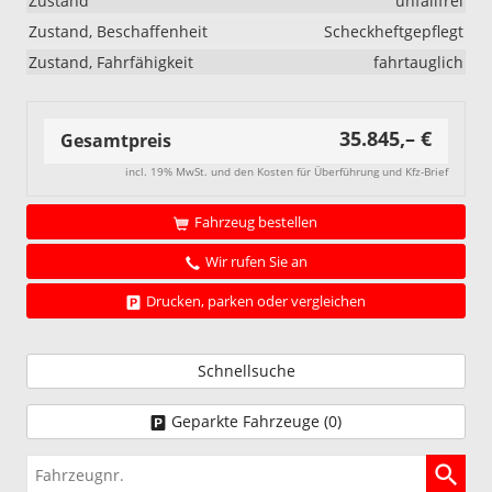
Zustand
unfallfrei
Zustand, Beschaffenheit
Scheckheftgepflegt
Zustand, Fahrfähigkeit
fahrtauglich
35.845,– €
Gesamtpreis
incl. 19% MwSt. und den Kosten für Überführung und Kfz-Brief
Fahrzeug bestellen
Wir rufen Sie an
Drucken, parken oder vergleichen
Schnellsuche
Geparkte Fahrzeuge (
0
)
Fahrzeugnr.