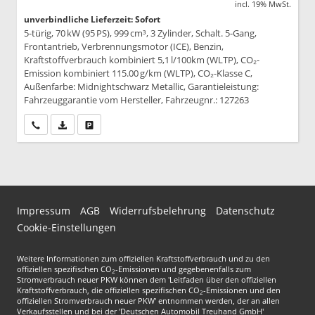
incl. 19% MwSt.
unverbindliche Lieferzeit: Sofort
5-türig, 70 kW (95 PS), 999 cm³, 3 Zylinder, Schalt. 5-Gang,
Frontantrieb, Verbrennungsmotor (ICE), Benzin,
Kraftstoffverbrauch kombiniert 5,1 l/100km (WLTP), CO₂-
Emission kombiniert 115.00 g/km (WLTP), CO₂-Klasse C,
Außenfarbe: Midnightschwarz Metallic, Garantieleistung:
Fahrzeuggarantie vom Hersteller, Fahrzeugnr.: 127263
Wir rufen Sie an
PDF-Datei, Fahrzeugexposé drucken
Drucken, parken oder vergleichen
Impressum
AGB
Widerrufsbelehrung
Datenschutz
Cookie-Einstellungen
Weitere Informationen zum offiziellen Kraftstoffverbrauch und zu den
offiziellen spezifischen CO
-Emissionen und gegebenenfalls zum
2
Stromverbrauch neuer PKW können dem 'Leitfaden über den offiziellen
Kraftstoffverbrauch, die offiziellen spezifischen CO
-Emissionen und den
2
offiziellen Stromverbrauch neuer PKW' entnommen werden, der an allen
Verkaufsstellen und bei der 'Deutschen Automobil Treuhand GmbH'