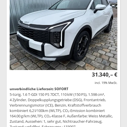
31.340,– €
incl. 19% MwSt.
unverbindliche Lieferzeit: SOFORT
5-türig, 1.6 T-GDI 150 PS 7DCT, 110 kW (150 PS), 1.598 cm³,
4 Zylinder, Doppelkupplungsgetriebe (DSG), Frontantrieb,
Verbrennungsmotor (ICE), Benzin, Kraftstoffverbrauch
kombiniert 6,2 l/100km (WLTP), CO₂-Emission kombiniert
164.00 g/km (WLTP), CO₂-Klasse F, Außenfarbe: Weiss Metallic,
Zustand, Aussehen: 1, sehr gut, Nichtraucher-Fahrzeug,
Zustand: unfallfrei, Fahrzeugnr.: 133097