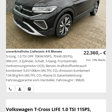
unverbindliche Lieferzeit: 4-6 Monate
22.360,– €
5-türig, 1.0 TSI OPF 70KW/95PS, 70 kW (95 PS),
incl. 19% MwSt.
999 cm³, 3 Zylinder, Schalt. 5-Gang, Frontantrieb,
Verbrennungsmotor (ICE), Benzin, Kraftstoffverbrauch
kombiniert 5,9 l/100km (WLTP), CO₂-Emission kombiniert
134.00 g/km (WLTP), CO₂-Klasse D, Garantieleistung:
Fahrzeuggarantie vom Hersteller, Fahrzeugnr.: 99626
Wir rufen Sie an
PDF-Datei, Fahrzeugexposé drucken
Drucken, parken oder vergleichen
Volkswagen T-Cross
LIFE 1.0 TSI 115PS,