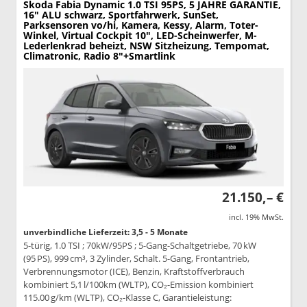
Skoda Fabia
Dynamic 1.0 TSI 95PS, 5 JAHRE GARANTIE,
16" ALU schwarz, Sportfahrwerk, SunSet,
Parksensoren vo/hi, Kamera, Kessy, Alarm, Toter-
Winkel, Virtual Cockpit 10", LED-Scheinwerfer, M-
Lederlenkrad beheizt, NSW Sitzheizung, Tempomat,
Climatronic, Radio 8"+Smartlink
21.150,– €
incl. 19% MwSt.
unverbindliche Lieferzeit: 3,5 - 5 Monate
5-türig, 1.0 TSI ; 70kW/95PS ; 5-Gang-Schaltgetriebe, 70 kW
(95 PS), 999 cm³, 3 Zylinder, Schalt. 5-Gang, Frontantrieb,
Verbrennungsmotor (ICE), Benzin, Kraftstoffverbrauch
kombiniert 5,1 l/100km (WLTP), CO₂-Emission kombiniert
115.00 g/km (WLTP), CO₂-Klasse C, Garantieleistung: