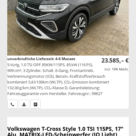
unverbindliche Lieferzeit: 4-6 Monate
23.585,– €
5-türig, 1.0 TSI OPF 85KW/115PS, 85 kW (116 PS),
incl. 19% MwSt.
999 cm³, 3 Zylinder, Schalt. 6-Gang, Frontantrieb,
Verbrennungsmotor (ICE), Benzin, Kraftstoffverbrauch
kombiniert 5,8 l/100km (WLTP), CO₂-Emission kombiniert
132.00 g/km (WLTP), CO₂-Klasse D, Garantieleistung:
Fahrzeuggarantie vom Hersteller, Fahrzeugnr.: 99627
Wir rufen Sie an
PDF-Datei, Fahrzeugexposé drucken
Drucken, parken oder vergleichen
Volkswagen T-Cross
Style 1.0 TSI 115PS, 17"
Alu, MATRIX-LED-Scheinwerfer (IQ Light),