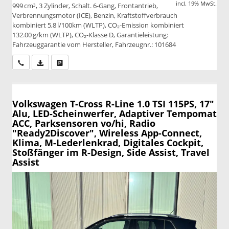
incl. 19% MwSt.
999 cm³, 3 Zylinder, Schalt. 6-Gang, Frontantrieb,
Verbrennungsmotor (ICE), Benzin, Kraftstoffverbrauch
kombiniert 5,8 l/100km (WLTP), CO₂-Emission kombiniert
132.00 g/km (WLTP), CO₂-Klasse D, Garantieleistung:
Fahrzeuggarantie vom Hersteller, Fahrzeugnr.: 101684
Wir rufen Sie an
PDF-Datei, Fahrzeugexposé drucken
Drucken, parken oder vergleichen
Volkswagen T-Cross
R-Line 1.0 TSI 115PS, 17"
Alu, LED-Scheinwerfer, Adaptiver Tempomat
ACC, Parksensoren vo/hi, Radio
"Ready2Discover", Wireless App-Connect,
Klima, M-Lederlenkrad, Digitales Cockpit,
Stoßfänger im R-Design, Side Assist, Travel
Assist