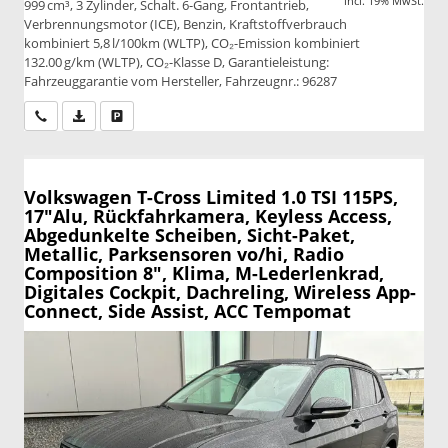
incl. 19% MwSt.
999 cm³, 3 Zylinder, Schalt. 6-Gang, Frontantrieb,
Verbrennungsmotor (ICE), Benzin, Kraftstoffverbrauch
kombiniert 5,8 l/100km (WLTP), CO₂-Emission kombiniert
132.00 g/km (WLTP), CO₂-Klasse D, Garantieleistung:
Fahrzeuggarantie vom Hersteller, Fahrzeugnr.: 96287
Wir rufen Sie an
PDF-Datei, Fahrzeugexposé drucken
Drucken, parken oder vergleichen
Volkswagen T-Cross
Limited 1.0 TSI 115PS,
17"Alu, Rückfahrkamera, Keyless Access,
Abgedunkelte Scheiben, Sicht-Paket,
Metallic, Parksensoren vo/hi, Radio
Composition 8", Klima, M-Lederlenkrad,
Digitales Cockpit, Dachreling, Wireless App-
Connect, Side Assist, ACC Tempomat