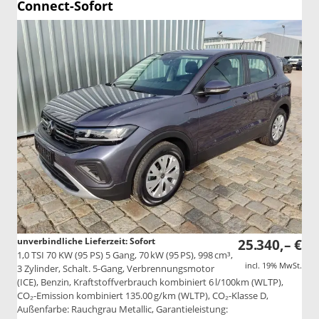
Connect-Sofort
unverbindliche Lieferzeit: Sofort
25.340,– €
1,0 TSI 70 KW (95 PS) 5 Gang, 70 kW (95 PS), 998 cm³,
incl. 19% MwSt.
3 Zylinder, Schalt. 5-Gang, Verbrennungsmotor
(ICE), Benzin, Kraftstoffverbrauch kombiniert 6 l/100km (WLTP),
CO₂-Emission kombiniert 135.00 g/km (WLTP), CO₂-Klasse D,
Außenfarbe: Rauchgrau Metallic, Garantieleistung: