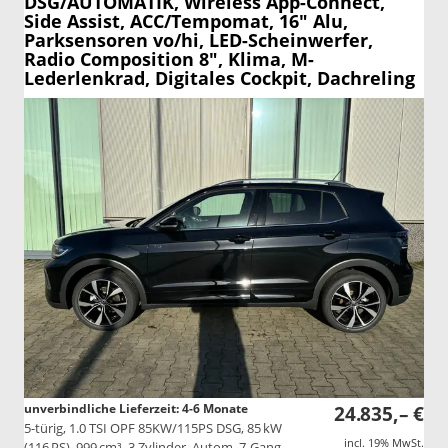
DSG/AUTOMATIK, Wireless App-Connect,
Side Assist, ACC/Tempomat, 16" Alu,
Parksensoren vo/hi, LED-Scheinwerfer,
Radio Composition 8", Klima, M-
Lederlenkrad, Digitales Cockpit, Dachreling
unverbindliche Lieferzeit: 4-6 Monate
24.835,– €
5-türig, 1.0 TSI OPF 85KW/115PS DSG, 85 kW
incl. 19% MwSt.
(116 PS), 999 cm³, 3 Zylinder, Autom. 7-Gang,