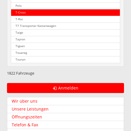
Polo
T-Cross
T-Roc
T7 Transporter Kastenwagen
Taigo
Tayron
Tiguan
Touareg
Touran
1822 Fahrzeuge
Anmelden
Wir über uns
Unsere Leistungen
Öffnungszeiten
Telefon & Fax