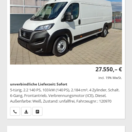
27.550,– €
incl. 19% MwSt.
unverbindliche Lieferzeit: Sofort
5-türig, 2.2 140 PS, 103 kW (140 PS), 2.184 cm³, 4 Zylinder, Schalt.
6-Gang, Frontantrieb, Verbrennungsmotor (ICE), Diesel,
Außenfarbe: Weiß, Zustand: unfallfrei, Fahrzeugnr.: 120970
Wir rufen Sie an
PDF-Datei, Fahrzeugexposé drucken
Drucken, parken oder vergleichen