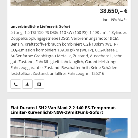
38.650,– €
incl. 19% MwSt.
unverbindliche Lieferzeit: Sofort
5-türig, 1,5 TSI 150 PS DSG, 110 kW (150 PS), 1.498 cm³, 4 Zylinder,
Doppelkupplungsgetriebe (DSG), Verbrennungsmotor (ICE),
Benzin, Kraftstoffverbrauch kombiniert 6,2 l/100km (WLTP),
CO₂-Emission kombiniert 139.00 g/km (WLTP), CO₂-Klasse E,
Außenfarbe: Graphitgrau Metallic, Zustand, Aussehen: 1, sehr
gut, Zustand, Fahrfähigkeit: fahrtauglich, Garantieleistung:
Fahrzeuggarantie, Zustand, Beschaffenheit: Keine Schäden
feststellbar, Zustand: unfallfrei, Fahrzeugnr.: 126216
Wir rufen Sie an
PDF-Datei, Fahrzeugexposé drucken
Drucken, parken oder vergleichen
Fiat Ducato
L5H2 Van Maxi 2.2 140 PS-Tempomat-
Limiter-Kurvenlicht-NSW-ZVmitFunk-Sofort