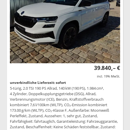
39.840,– €
incl. 19% MwSt.
unverbindliche Lieferzeit: sofort
5-türig, 2.0 TSI 190 PS Allrad, 140 kW (190 PS), 1.984 cm³,
4 Zylinder, Doppelkupplungsgetriebe (DSG), Allrad,
Verbrennungsmotor (ICE), Benzin, Kraftstoffverbrauch
kombiniert 7,6 l/100km (WLTP), CO₂-Emission kombiniert
173.00 g/km (WLTP), CO₂-Klasse F, Außenfarbe: Moonweiß
Perleffekt, Zustand, Aussehen: 1, sehr gut, Zustand,
Fahrfähigkeit: fahrtauglich, Garantieleistung: Fahrzeuggarantie,
Zustand, Beschaffenheit: Keine Schäden feststellbar, Zustand: