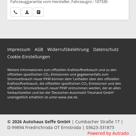
Fahrzeuggarantie vom Hersteller, Fahrzeugnr.: 107330
Wir rufen Sie an
PDF-Datei, Fahrzeugexposé drucken
Drucken, parken oder vergleichen
Impressum
AGB
Widerrufsbelehrung
Datenschutz
Cookie-Einstellungen
Weitere Informationen zum offiziellen Kraftstoffverbrauch und zu den
offiziellen spezifischen CO
-Emissionen und gegebenenfalls zum
2
Stromverbrauch neuer PKW können dem 'Leitfaden über den offiziellen
Kraftstoffverbrauch, die offiziellen spezifischen CO
-Emissionen und den
2
offiziellen Stromverbrauch neuer PKW' entnommen werden, der an allen
Verkaufsstellen und bei der 'Deutschen Automobil Treuhand GmbH'
unentgeltlich erhältlich ist unter www.dat.de.
© 2026
Autohaus Geffe GmbH
|
Cumbacher Straße 17
|
D-99894
Friedrichroda OT Ernstroda |
03623-331873
Powered by Autrado