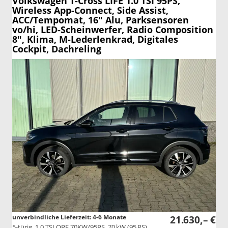
Volkswagen T-Cross
LIFE 1.0 TSI 95PS,
Wireless App-Connect, Side Assist,
ACC/Tempomat, 16" Alu, Parksensoren
vo/hi, LED-Scheinwerfer, Radio Composition
8", Klima, M-Lederlenkrad, Digitales
Cockpit, Dachreling
unverbindliche Lieferzeit: 4-6 Monate
21.630,– €
5-türig, 1.0 TSI OPF 70KW/95PS, 70 kW (95 PS),