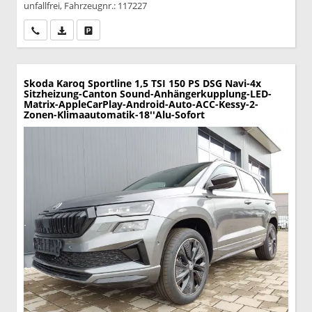
unfallfrei, Fahrzeugnr.: 117227
Wir rufen Sie an
PDF-Datei, Fahrzeugexposé drucken
Drucken, parken oder vergleichen
Skoda Karoq
Sportline 1,5 TSI 150 PS DSG Navi-4x
Sitzheizung-Canton Sound-Anhängerkupplung-LED-
Matrix-AppleCarPlay-Android-Auto-ACC-Kessy-2-
Zonen-Klimaautomatik-18''Alu-Sofort