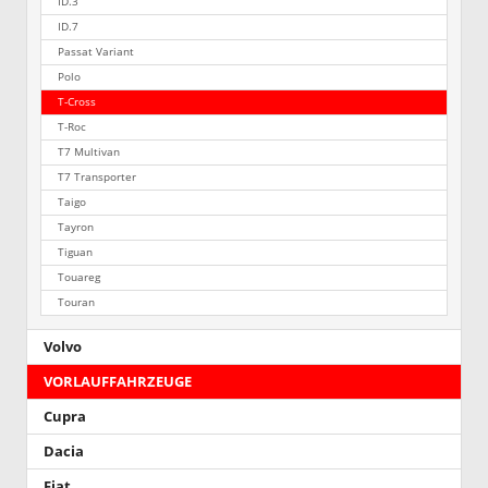
ID.3
ID.7
Passat Variant
Polo
T-Cross
T-Roc
T7 Multivan
T7 Transporter
Taigo
Tayron
Tiguan
Touareg
Touran
Volvo
VORLAUFFAHRZEUGE
Cupra
Dacia
Fiat