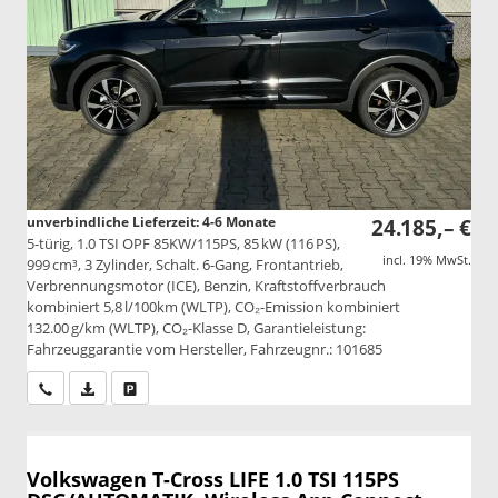
unverbindliche Lieferzeit: 4-6 Monate
24.185,– €
5-türig, 1.0 TSI OPF 85KW/115PS, 85 kW (116 PS),
incl. 19% MwSt.
999 cm³, 3 Zylinder, Schalt. 6-Gang, Frontantrieb,
Verbrennungsmotor (ICE), Benzin, Kraftstoffverbrauch
kombiniert 5,8 l/100km (WLTP), CO₂-Emission kombiniert
132.00 g/km (WLTP), CO₂-Klasse D, Garantieleistung:
Fahrzeuggarantie vom Hersteller, Fahrzeugnr.: 101685
Wir rufen Sie an
PDF-Datei, Fahrzeugexposé drucken
Drucken, parken oder vergleichen
Volkswagen T-Cross
LIFE 1.0 TSI 115PS