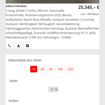
sofort lieferbar
25.345,– €
5-türig, 85 kW (116 PS), 999 cm³, Automatik,
incl. 19% MwSt.
Frontantrieb, Verbrennungsmotor (ICE), Benzin,
Außenfarbe: Rauch Grau Metallic, Zustand, Aussehen: 3, normal,
Zustand, Fahrfähigkeit: fahrtauglich, Garantieleistung:
Fahrzeuggarantie, Nichtraucher-Fahrzeug, Zustand, Beschaffenheit:
Scheckheftgepflegt, Zustand: unfallfrei, Erstzulassung: 01.11.2025,
Kilometerstand: 5.700 km, Fahrzeugnr.: 133450
Wir rufen Sie an
PDF-Datei, Fahrzeugexposé drucken
Drucken, parken oder vergleichen
Datensätze pro Seite:
10
20
50
100
250
Seite:
Seiten: