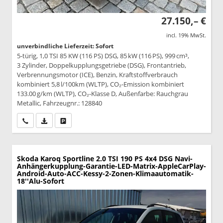
27.150,– €
incl. 19% MwSt.
unverbindliche Lieferzeit: Sofort
5-türig, 1,0 TSI 85 KW (116 PS) DSG, 85 kW (116 PS), 999 cm³,
3 Zylinder, Doppelkupplungsgetriebe (DSG), Frontantrieb,
Verbrennungsmotor (ICE), Benzin, Kraftstoffverbrauch
kombiniert 5,8 l/100km (WLTP), CO₂-Emission kombiniert
133.00 g/km (WLTP), CO₂-Klasse D, Außenfarbe: Rauchgrau
Metallic, Fahrzeugnr.: 128840
Wir rufen Sie an
PDF-Datei, Fahrzeugexposé drucken
Drucken, parken oder vergleichen
Skoda Karoq
Sportline 2.0 TSI 190 PS 4x4 DSG Navi-
Anhängerkupplung-Garantie-LED-Matrix-AppleCarPlay-
Android-Auto-ACC-Kessy-2-Zonen-Klimaautomatik-
18''Alu-Sofort