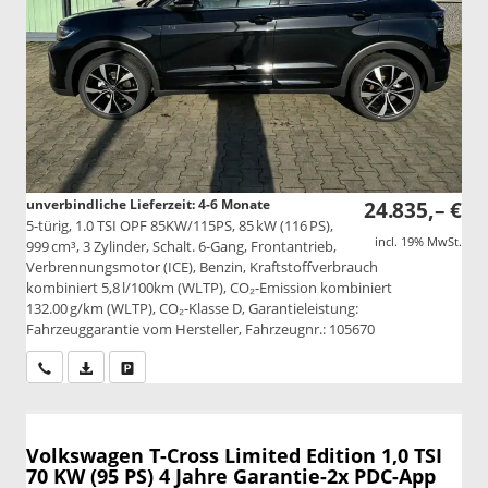
unverbindliche Lieferzeit: 4-6 Monate
24.835,– €
5-türig, 1.0 TSI OPF 85KW/115PS, 85 kW (116 PS),
incl. 19% MwSt.
999 cm³, 3 Zylinder, Schalt. 6-Gang, Frontantrieb,
Verbrennungsmotor (ICE), Benzin, Kraftstoffverbrauch
kombiniert 5,8 l/100km (WLTP), CO₂-Emission kombiniert
132.00 g/km (WLTP), CO₂-Klasse D, Garantieleistung:
Fahrzeuggarantie vom Hersteller, Fahrzeugnr.: 105670
Wir rufen Sie an
PDF-Datei, Fahrzeugexposé drucken
Drucken, parken oder vergleichen
Volkswagen T-Cross
Limited Edition 1,0 TSI
70 KW (95 PS) 4 Jahre Garantie-2x PDC-App