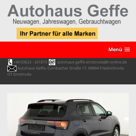
Menü
+49 03623 - 331873
autohaus-geffe-ernstroda@t-online.de
Autohaus Geffe, Cumbacher Straße 17, 99894 Friedrichroda
OT Ernstroda