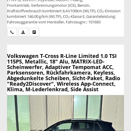
Frontantrieb, Verbrennungsmotor (ICE), Benzin,
Kraftstoffverbrauch kombiniert 6,4 l/100km (WLTP), CO₂-Emission
kombiniert 146.00 g/km (WLTP), CO₂-Klasse E, Garantieleistung:
Fahrzeuggarantie vom Hersteller, Fahrzeugnr.: 101683
Wir rufen Sie an
PDF-Datei, Fahrzeugexposé drucken
Drucken, parken oder vergleichen
Volkswagen T-Cross
R-Line Limited 1.0 TSI
115PS, Metallic, 18" Alu, MATRIX-LED-
Scheinwerfer, Adaptiver Tempomat ACC,
Parksensoren, Rückfahrkamera, Keyless,
Abgedunkelte Scheiben, Sicht-Paket, Radio
"Ready2Discover", Wireless App-Connect,
Klima, M-Lederlenkrad, Side Assist