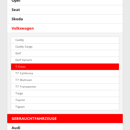
Opel
Seat
Skoda
Volkswagen
Caddy
Caddy Cargo
Golf
Golf Variant
T-Cross
T7 California
T7 Multivan
T7 Transporter
Taigo
Tayron
Tiguan
GEBRAUCHTFAHRZEUGE
Audi