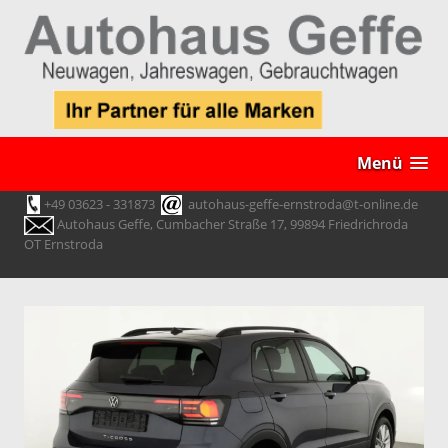
Menü
+49 03623 - 331873
autohaus-geffe-ernstroda@t-online.de
Autohaus Geffe, Cumbacher Straße 17, 99894 Friedrichroda
OT Ernstroda