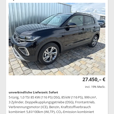
27.450,– €
incl. 19% MwSt.
unverbindliche Lieferzeit: Sofort
5-türig, 1,0 TSI 85 KW (116 PS) DSG, 85 kW (116 PS), 999 cm³,
3 Zylinder, Doppelkupplungsgetriebe (DSG), Frontantrieb,
Verbrennungsmotor (ICE), Benzin, Kraftstoffverbrauch
kombiniert 5,8 l/100km (WLTP), CO₂-Emission kombiniert