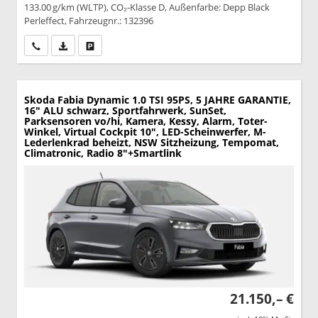
133.00 g/km (WLTP), CO₂-Klasse D, Außenfarbe: Depp Black
Perleffect, Fahrzeugnr.: 132396
Wir rufen Sie an
PDF-Datei, Fahrzeugexposé drucken
Drucken, parken oder vergleichen
Skoda Fabia
Dynamic 1.0 TSI 95PS, 5 JAHRE GARANTIE,
16" ALU schwarz, Sportfahrwerk, SunSet,
Parksensoren vo/hi, Kamera, Kessy, Alarm, Toter-
Winkel, Virtual Cockpit 10", LED-Scheinwerfer, M-
Lederlenkrad beheizt, NSW Sitzheizung, Tempomat,
Climatronic, Radio 8"+Smartlink
21.150,– €