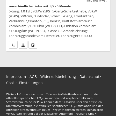
incl. 19% MwSt.
unverbindliche Lieferzeit: 3,5 - 5 Monate
5-türig, 1.0 TSI ; 70kW/95PS ; 5-Gang-Schaltgetriebe, 70 kW
(95 PS), 999 cm³, 3 Zylinder, Schalt. 5-Gang, Frontantrieb,
Verbrennungsmotor (ICE), Benzin, Kraftstoffverbrauch
kombiniert 5,1 l/100km (WLTP), CO₂-Emission kombiniert
115.00 g/km (WLTP), CO₂-Klasse C, Garantieleistung:
Fahrzeuggarantie vom Hersteller, Fahrzeugnr.: 107330
Wir rufen Sie an
PDF-Datei, Fahrzeugexposé drucken
Drucken, parken oder vergleichen
Impressum
AGB
Widerrufsbelehrung
Datenschutz
Cookie-Einstellungen
Weitere Informationen zum offiziellen Kraftstoffverbrauch und zu den
offiziellen spezifischen CO
-Emissionen und gegebenenfalls zum
2
Stromverbrauch neuer PKW können dem 'Leitfaden über den offiziellen
Kraftstoffverbrauch, die offiziellen spezifischen CO
-Emissionen und den
2
offiziellen Stromverbrauch neuer PKW' entnommen werden, der an allen
Verkaufsstellen und bei der 'Deutschen Automobil Treuhand GmbH'