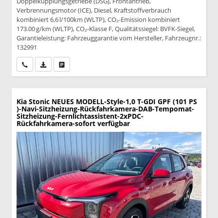
Doppelkupplungsgetriebe (DSG), Frontantrieb,
Verbrennungsmotor (ICE), Diesel, Kraftstoffverbrauch
kombiniert 6,6 l/100km (WLTP), CO₂-Emission kombiniert
173.00 g/km (WLTP), CO₂-Klasse F, Qualitätssiegel: BVFK-Siegel,
Garantieleistung: Fahrzeuggarantie vom Hersteller, Fahrzeugnr.:
132991
Wir rufen Sie an
PDF-Datei, Fahrzeugexposé drucken
Drucken, parken oder vergleichen
Kia Stonic
NEUES MODELL-Style-1,0 T-GDI GPF (101 PS
)-Navi-Sitzheizung-Rückfahrkamera-DAB-Tempomat-
Sitzheizung-Fernlichtassistent-2xPDC-
Rückfahrkamera-sofort verfügbar