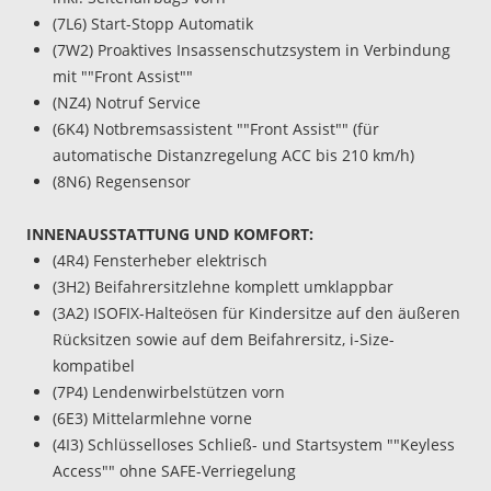
(7L6) Start-Stopp Automatik
(7W2) Proaktives Insassenschutzsystem in Verbindung
mit ""Front Assist""
(NZ4) Notruf Service
(6K4) Notbremsassistent ""Front Assist"" (für
automatische Distanzregelung ACC bis 210 km/h)
(8N6) Regensensor
INNENAUSSTATTUNG UND KOMFORT:
(4R4) Fensterheber elektrisch
(3H2) Beifahrersitzlehne komplett umklappbar
(3A2) ISOFIX-Halteösen für Kindersitze auf den äußeren
Rücksitzen sowie auf dem Beifahrersitz, i-Size-
kompatibel
(7P4) Lendenwirbelstützen vorn
(6E3) Mittelarmlehne vorne
(4I3) Schlüsselloses Schließ- und Startsystem ""Keyless
Access"" ohne SAFE-Verriegelung