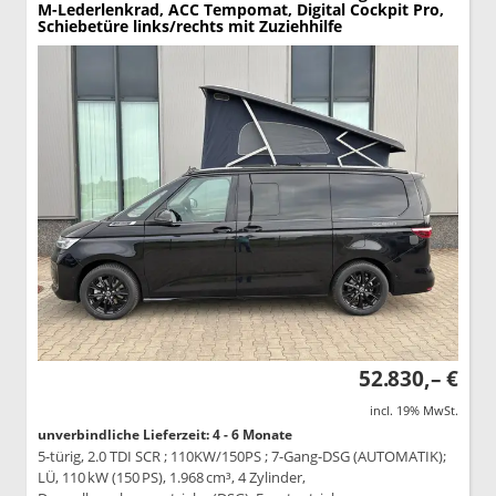
M-Lederlenkrad, ACC Tempomat, Digital Cockpit Pro,
Schiebetüre links/rechts mit Zuziehhilfe
52.830,– €
incl. 19% MwSt.
unverbindliche Lieferzeit: 4 - 6 Monate
5-türig, 2.0 TDI SCR ; 110KW/150PS ; 7-Gang-DSG (AUTOMATIK);
LÜ, 110 kW (150 PS), 1.968 cm³, 4 Zylinder,