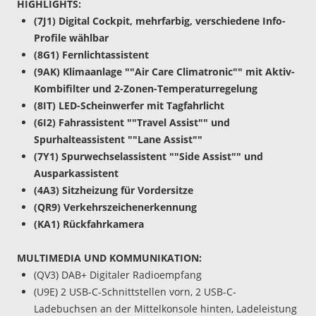
HIGHLIGHTS:
(7J1) Digital Cockpit, mehrfarbig, verschiedene Info-
Profile wählbar
(8G1) Fernlichtassistent
(9AK) Klimaanlage ""Air Care Climatronic"" mit Aktiv-
Kombifilter und 2-Zonen-Temperaturregelung
(8IT) LED-Scheinwerfer mit Tagfahrlicht
(6I2) Fahrassistent ""Travel Assist"" und
Spurhalteassistent ""Lane Assist""
(7Y1) Spurwechselassistent ""Side Assist"" und
Ausparkassistent
(4A3) Sitzheizung für Vordersitze
(QR9) Verkehrszeichenerkennung
(KA1) Rückfahrkamera
MULTIMEDIA UND KOMMUNIKATION:
(QV3) DAB+ Digitaler Radioempfang
(U9E) 2 USB-C-Schnittstellen vorn, 2 USB-C-
Ladebuchsen an der Mittelkonsole hinten, Ladeleistung