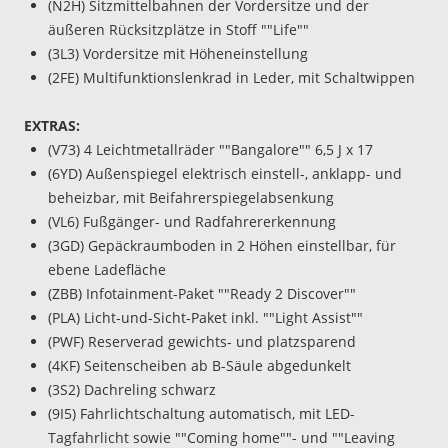
(N2H) Sitzmittelbahnen der Vordersitze und der
äußeren Rücksitzplätze in Stoff ""Life""
(3L3) Vordersitze mit Höheneinstellung
(2FE) Multifunktionslenkrad in Leder, mit Schaltwippen
EXTRAS:
(V73) 4 Leichtmetallräder ""Bangalore"" 6,5 J x 17
(6YD) Außenspiegel elektrisch einstell-, anklapp- und
beheizbar, mit Beifahrerspiegelabsenkung
(VL6) Fußgänger- und Radfahrererkennung
(3GD) Gepäckraumboden in 2 Höhen einstellbar, für
ebene Ladefläche
(ZBB) Infotainment-Paket ""Ready 2 Discover""
(PLA) Licht-und-Sicht-Paket inkl. ""Light Assist""
(PWF) Reserverad gewichts- und platzsparend
(4KF) Seitenscheiben ab B-Säule abgedunkelt
(3S2) Dachreling schwarz
(9I5) Fahrlichtschaltung automatisch, mit LED-
Tagfahrlicht sowie ""Coming home""- und ""Leaving