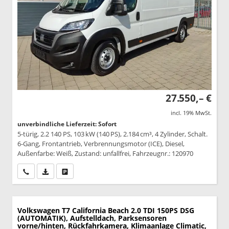
27.550,– €
incl. 19% MwSt.
unverbindliche Lieferzeit: Sofort
5-türig, 2.2 140 PS, 103 kW (140 PS), 2.184 cm³, 4 Zylinder, Schalt.
6-Gang, Frontantrieb, Verbrennungsmotor (ICE), Diesel,
Außenfarbe: Weiß, Zustand: unfallfrei, Fahrzeugnr.: 120970
Wir rufen Sie an
PDF-Datei, Fahrzeugexposé drucken
Drucken, parken oder vergleichen
Volkswagen T7 California
Beach 2.0 TDI 150PS DSG
(AUTOMATIK), Aufstelldach, Parksensoren
vorne/hinten, Rückfahrkamera, Klimaanlage Climatic,