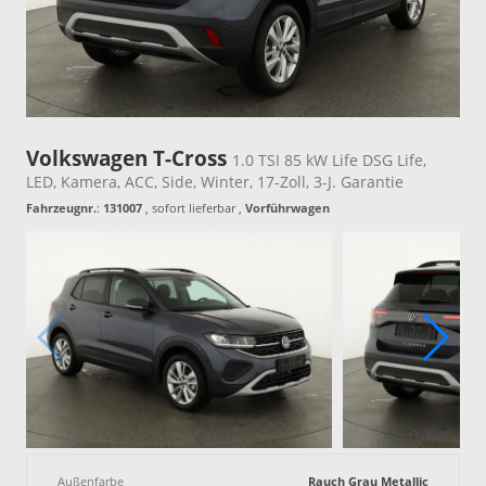
Volkswagen T-Cross
1.0 TSI 85 kW Life DSG Life,
LED, Kamera, ACC, Side, Winter, 17-Zoll, 3-J. Garantie
Fahrzeugnr.
:
131007
,
sofort lieferbar
,
Vorführwagen
Außenfarbe
Rauch Grau Metallic