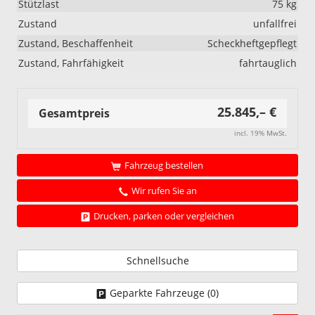
Stützlast
75 kg
Zustand
unfallfrei
Zustand, Beschaffenheit
Scheckheftgepflegt
Zustand, Fahrfähigkeit
fahrtauglich
25.845,– €
Gesamtpreis
incl. 19% MwSt.
Fahrzeug bestellen
Wir rufen Sie an
Drucken, parken oder vergleichen
Schnellsuche
Geparkte Fahrzeuge (
0
)