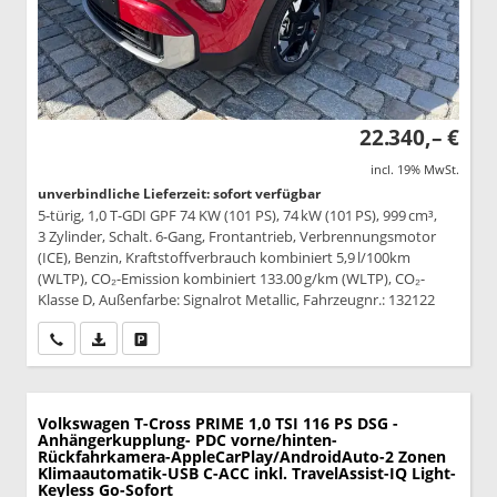
22.340,– €
incl. 19% MwSt.
unverbindliche Lieferzeit: sofort verfügbar
5-türig, 1,0 T-GDI GPF 74 KW (101 PS), 74 kW (101 PS), 999 cm³,
3 Zylinder, Schalt. 6-Gang, Frontantrieb, Verbrennungsmotor
(ICE), Benzin, Kraftstoffverbrauch kombiniert 5,9 l/100km
(WLTP), CO₂-Emission kombiniert 133.00 g/km (WLTP), CO₂-
Klasse D, Außenfarbe: Signalrot Metallic, Fahrzeugnr.: 132122
Wir rufen Sie an
PDF-Datei, Fahrzeugexposé drucken
Drucken, parken oder vergleichen
Volkswagen T-Cross
PRIME 1,0 TSI 116 PS DSG -
Anhängerkupplung- PDC vorne/hinten-
Rückfahrkamera-AppleCarPlay/AndroidAuto-2 Zonen
Klimaautomatik-USB C-ACC inkl. TravelAssist-IQ Light-
Keyless Go-Sofort