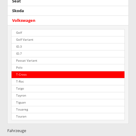
Seat
Skoda
Volkswagen
Golf
Golf Variant
ID.3
ID.7
Passat Variant
Polo
T-Cross
T-Roc
Taigo
Tayron
Tiguan
Touareg
Touran
Fahrzeuge