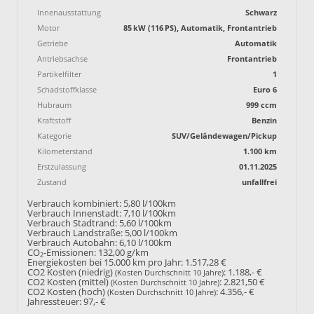
Innenausstattung
Schwarz
Motor
85 kW (116 PS), Automatik, Frontantrieb
Getriebe
Automatik
Antriebsachse
Frontantrieb
Partikelfilter
1
Schadstoffklasse
Euro 6
Hubraum
999 ccm
Kraftstoff
Benzin
Kategorie
SUV/Geländewagen/Pickup
Kilometerstand
1.100 km
Erstzulassung
01.11.2025
Zustand
unfallfrei
Verbrauch kombiniert:
5,80 l/100km
Verbrauch Innenstadt:
7,10 l/100km
Verbrauch Stadtrand:
5,60 l/100km
Verbrauch Landstraße:
5,00 l/100km
Verbrauch Autobahn:
6,10 l/100km
CO
-Emissionen:
132,00 g/km
2
Energiekosten bei 15.000 km pro Jahr:
1.517,28 €
CO2 Kosten (niedrig)
:
1.188,- €
(Kosten Durchschnitt 10 Jahre)
CO2 Kosten (mittel)
:
2.821,50 €
(Kosten Durchschnitt 10 Jahre)
CO2 Kosten (hoch)
:
4.356,- €
(Kosten Durchschnitt 10 Jahre)
Jahressteuer:
97,- €