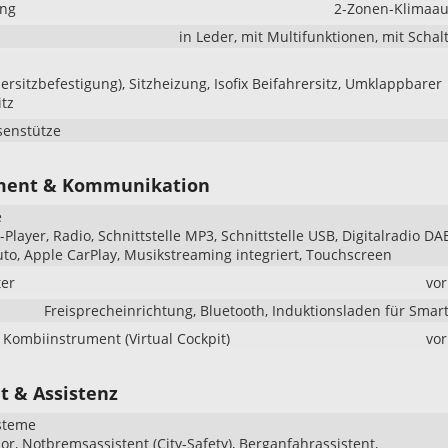
ung
2-Zonen-Klimaau
in Leder, mit Multifunktionen, mit Scha
dersitzbefestigung), Sitzheizung, Isofix Beifahrersitz, Umklappbarer
itz
senstütze
ment & Kommunikation
e
Player, Radio, Schnittstelle MP3, Schnittstelle USB, Digitalradio DA
to, Apple CarPlay, Musikstreaming integriert, Touchscreen
er
vo
Freisprecheinrichtung, Bluetooth, Induktionsladen für Sma
s Kombiinstrument (Virtual Cockpit)
vo
t & Assistenz
steme
r, Notbremsassistent (City-Safety), Berganfahrassistent,