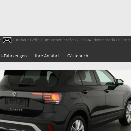
e
Autohaus Geffe, Cumbacher Straße 17, 99894 Friedrichroda OT Erns
 EU-Fahrzeugen
Ihre Anfahrt
Gästebuch