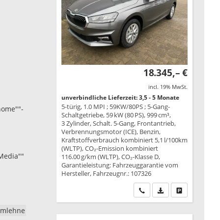
18.345,– €
incl. 19% MwSt.
unverbindliche Lieferzeit: 3,5 - 5 Monate
5-türig, 1.0 MPI ; 59KW/80PS ; 5-Gang-
home""-
Schaltgetriebe, 59 kW (80 PS), 999 cm³,
3 Zylinder, Schalt. 5-Gang, Frontantrieb,
Verbrennungsmotor (ICE), Benzin,
Kraftstoffverbrauch kombiniert 5,1 l/100km
(WLTP), CO₂-Emission kombiniert
 Media""
116.00 g/km (WLTP), CO₂-Klasse D,
Garantieleistung: Fahrzeuggarantie vom
Hersteller, Fahrzeugnr.: 107326
Wir rufen Sie an
PDF-Datei, Fahrzeu
Drucken, park
rmlehne