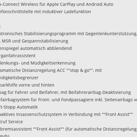
p-Connect Wireless für Apple CarPlay und Android Auto
efonschnittstelle mit induktiver Ladefunktion
:
ektronisches Stabilisierungsprogramm mit Gegenlenkunterstützung,
, MSR und Gespannstabilisierung
nenspiegel automatisch abblendend
rganfahrassistent
lenkungs- und Müdigkeitserkennung
tomatische Distanzregelung ACC ""stop & go"", mit
digkeitsbegrenzer
nparkhilfe vorne und hinten
rbag für Fahrer und Beifahrer, mit Beifahrerairbag-Deaktivierung
pfairbagsystem für Front- und Fondpassagiere inkl. Seitenairbags v
art-Stopp Automatik
oaktives Insassenschutzsystem in Verbindung mit ""Front Assist""
truf Service
tbremsassistent ""Front Assist"" (für automatische Distanzregelun
km/h)