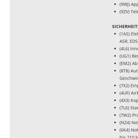
(9WJ) Ap
(9ZV) Tel
SICHERHEIT
(1AS) El
ASR, EDS
(4L6) In
(UG1) Be
(EM2) Ab
(8T8) Au
Geschwin
(7X2) Ei
(4UF) Ai
(4X3) Ko
(7L6) St
(7W2) Pr
(NZ4) No
(6K4) No
bis 210 