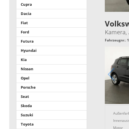
Cupra
Dacia
Volks
Fiat
Kamera, A
Ford
Fahrzeugnr.
:
1
Futura
Hyundai
Kia
Nissan
Opel
Porsche
Seat
Skoda
Außenfar
Suzuki
Innenauss
Toyota
Motor