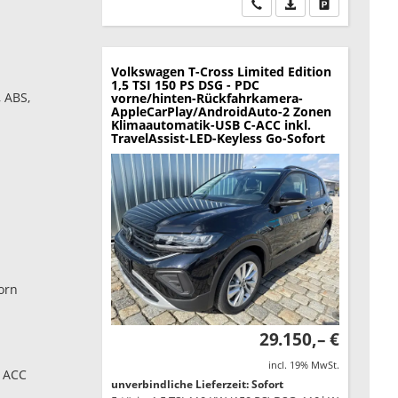
Wir rufen Sie an
PDF-Datei, Fahrzeu
Drucken, park
Volkswagen T-Cross
Limited Edition
1,5 TSI 150 PS DSG - PDC
 ABS,
vorne/hinten-Rückfahrkamera-
AppleCarPlay/AndroidAuto-2 Zonen
Klimaautomatik-USB C-ACC inkl.
TravelAssist-LED-Keyless Go-Sofort
orn
29.150,– €
incl. 19% MwSt.
g ACC
unverbindliche Lieferzeit: Sofort