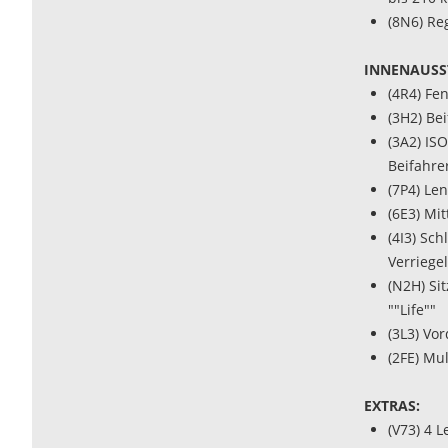
(8N6) Re
INNENAUSS
(4R4) Fe
(3H2) Be
(3A2) IS
Beifahrer
(7P4) Le
(6E3) Mi
(4I3) Sc
Verriege
(N2H) Si
""Life""
(3L3) Vo
(2FE) Mu
EXTRAS:
(V73) 4 L