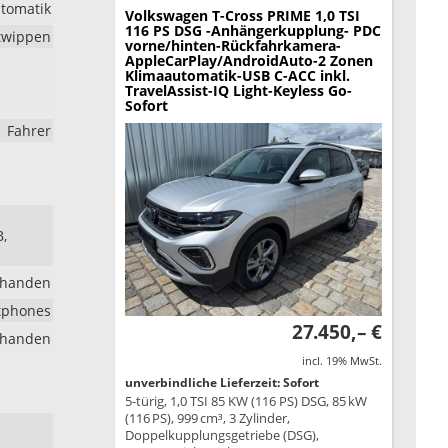
tomatik
Volkswagen T-Cross
PRIME 1,0 TSI
116 PS DSG -Anhängerkupplung- PDC
ltwippen
vorne/hinten-Rückfahrkamera-
AppleCarPlay/AndroidAuto-2 Zonen
Klimaautomatik-USB C-ACC inkl.
TravelAssist-IQ Light-Keyless Go-
Sofort
Fahrer
B,
rhanden
rtphones
27.450,– €
rhanden
incl. 19% MwSt.
unverbindliche Lieferzeit: Sofort
5-türig, 1,0 TSI 85 KW (116 PS) DSG, 85 kW
(116 PS), 999 cm³, 3 Zylinder,
Doppelkupplungsgetriebe (DSG),