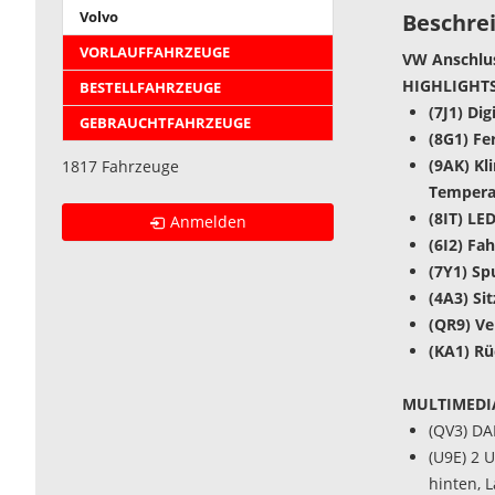
Beschre
Volvo
VORLAUFFAHRZEUGE
VW Anschlus
HIGHLIGHTS
BESTELLFAHRZEUGE
(7J1) Di
GEBRAUCHTFAHRZEUGE
(8G1) Fe
(9AK) Kl
1817 Fahrzeuge
Tempera
(8IT) LE
Anmelden
(6I2) Fa
(7Y1) Sp
(4A3) Si
(QR9) V
(KA1) R
MULTIMEDI
(QV3) DA
(U9E) 2 
hinten, 