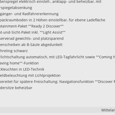
ßenspiegel elektrisch einstell-, anklapp- und beheizbar, mit
rspiegelabsenkung
ßgänger- und Radfahrererkennung
päckraumboden in 2 Höhen einstellbar, für ebene Ladefläche
fotainment-Paket ""Ready 2 Discover""
ht-und-Sicht-Paket inkl. ""Light Assist""
serverad gewichts- und platzsparend
itenscheiben ab B-Säule abgedunkelt
chreling schwarz
hrlichtschaltung automatisch, mit LED-Tagfahrlicht sowie ""Coming 
aving home""-Funktion
ckleuchten in LED-Technik
feldbeleuchtung mit Lichtprojektion
rbereitet für spätere Freischaltung: Navigationsfunktion ""Discover
rdersitze beheizbar
Mittela