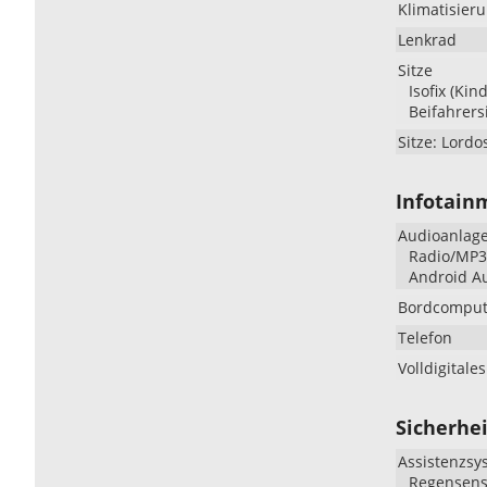
Klimatisier
Lenkrad
Sitze
Isofix (Kin
Beifahrers
Sitze: Lordo
Infotain
Audioanlag
Radio/MP3-
Android Au
Bordcomput
Telefon
Volldigitale
Sicherhei
Assistenzsy
Regensenso