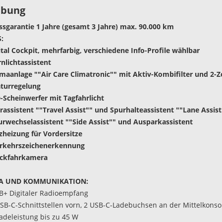
ibung
sgarantie 1 Jahre (gesamt 3 Jahre) max. 90.000 km
:
gital Cockpit, mehrfarbig, verschiedene Info-Profile wählbar
rnlichtassistent
imaanlage ""Air Care Climatronic"" mit Aktiv-Kombifilter und 2-
turregelung
D-Scheinwerfer mit Tagfahrlicht
hrassistent ""Travel Assist"" und Spurhalteassistent ""Lane Assist
urwechselassistent ""Side Assist"" und Ausparkassistent
tzheizung für Vordersitze
erkehrszeichenerkennung
ückfahrkamera
A UND KOMMUNIKATION:
B+ Digitaler Radioempfang
USB-C-Schnittstellen vorn, 2 USB-C-Ladebuchsen an der Mittelkonso
Ladeleistung bis zu 45 W