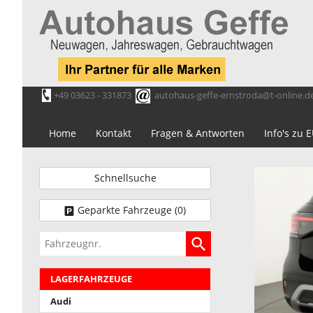
+49 03623 - 331873
autohaus-geffe-ernstroda@t-online.d
Home
Kontakt
Fragen & Antworten
Info's zu
Schnellsuche
Geparkte Fahrzeuge (
0
)
Fahrzeugnr.
LAGERFAHRZEUGE
Audi