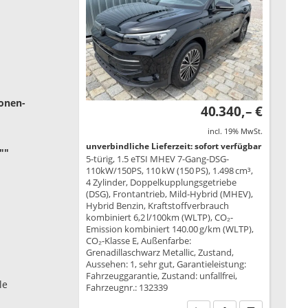
Zonen-
40.340,– €
incl. 19% MwSt.
unverbindliche Lieferzeit: sofort verfügbar
""
5-türig, 1.5 eTSI MHEV 7-Gang-DSG-
110kW/150PS, 110 kW (150 PS), 1.498 cm³,
4 Zylinder, Doppelkupplungsgetriebe
(DSG), Frontantrieb, Mild-Hybrid (MHEV),
Hybrid Benzin, Kraftstoffverbrauch
kombiniert 6,2 l/100km (WLTP), CO₂-
Emission kombiniert 140.00 g/km (WLTP),
CO₂-Klasse E, Außenfarbe:
Grenadillaschwarz Metallic, Zustand,
Aussehen: 1, sehr gut, Garantieleistung:
Fahrzeuggarantie, Zustand: unfallfrei,
le
Fahrzeugnr.: 132339