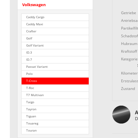
Volkswagen
Getriebe
Caddy Cargo
Antriebs
Caddy Maxi
Partikelfil
Crafter
Schadstof
Golf
Hubraum
Golf Variant
Kraftstoff
ID.3
Kategorie
ID.7
Passat Variant
Kilometer
Polo
Erstzulas
T-Cross
Zustand
T-Roc
T7 Multivan
Taigo
Tayron
A
Tiguan
D
Touareg
Touran