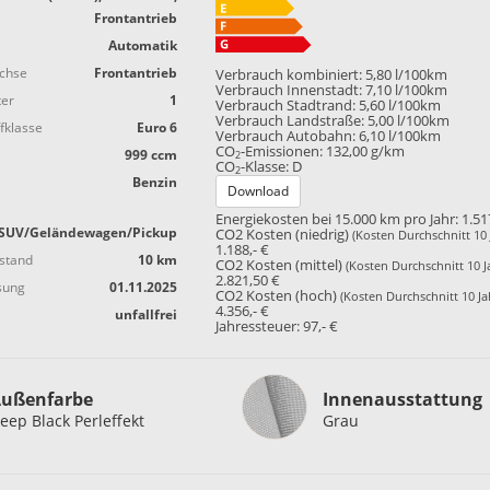
Frontantrieb
Automatik
achse
Frontantrieb
Verbrauch kombiniert:
5,80 l/100km
Verbrauch Innenstadt:
7,10 l/100km
ter
1
Verbrauch Stadtrand:
5,60 l/100km
Verbrauch Landstraße:
5,00 l/100km
fklasse
Euro 6
Verbrauch Autobahn:
6,10 l/100km
CO
-Emissionen:
132,00 g/km
999 ccm
2
CO
-Klasse:
D
2
Benzin
Download
Energiekosten bei 15.000 km pro Jahr:
1.51
SUV/Geländewagen/Pickup
CO2 Kosten (niedrig)
(Kosten Durchschnitt 10 
1.188,- €
stand
10 km
CO2 Kosten (mittel)
(Kosten Durchschnitt 10 J
2.821,50 €
sung
01.11.2025
CO2 Kosten (hoch)
(Kosten Durchschnitt 10 Ja
4.356,- €
unfallfrei
Jahressteuer:
97,- €
Innenausstattung
ußenfarbe
Innenausstattung
eep Black Perleffekt
Grau