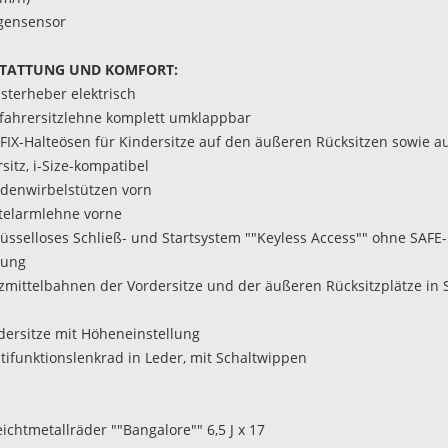
gensensor
TATTUNG UND KOMFORT:
nsterheber elektrisch
ifahrersitzlehne komplett umklappbar
OFIX-Halteösen für Kindersitze auf den äußeren Rücksitzen sowie 
sitz, i-Size-kompatibel
ndenwirbelstützen vorn
ttelarmlehne vorne
hlüsselloses Schließ- und Startsystem ""Keyless Access"" ohne SAFE-
lung
tzmittelbahnen der Vordersitze und der äußeren Rücksitzplätze in S
rdersitze mit Höheneinstellung
ltifunktionslenkrad in Leder, mit Schaltwippen
eichtmetallräder ""Bangalore"" 6,5 J x 17