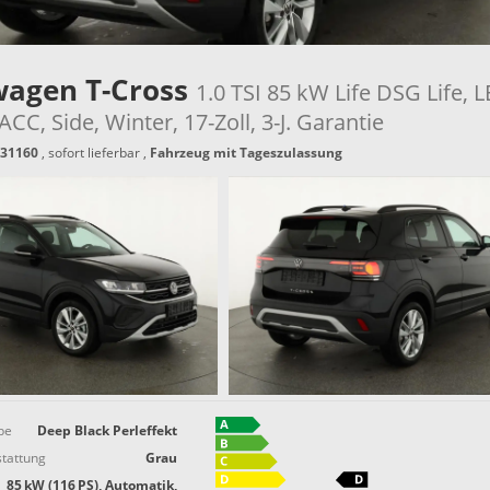
wagen T-Cross
1.0 TSI 85 kW Life DSG Life, L
CC, Side, Winter, 17-Zoll, 3-J. Garantie
31160
,
sofort lieferbar
,
Fahrzeug mit Tageszulassung
be
Deep Black Perleffekt
tattung
Grau
85 kW (116 PS), Automatik,