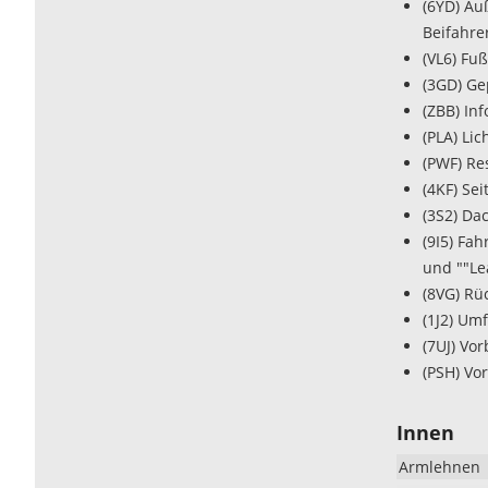
(6YD) Au
Beifahre
(VL6) Fu
(3GD) Ge
(ZBB) In
(PLA) Lic
(PWF) Re
(4KF) Se
(3S2) Da
(9I5) Fa
und ""Le
(8VG) Rü
(1J2) Um
(7UJ) Vo
(PSH) Vo
Innen
Armlehnen