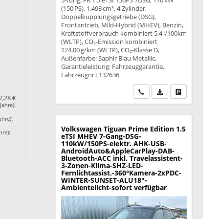
5-türig, FR 1.5 eTSI 150PS 7DSG, 110 kW
(150 PS), 1.498 cm³, 4 Zylinder,
Doppelkupplungsgetriebe (DSG),
Frontantrieb, Mild-Hybrid (MHEV), Benzin,
Kraftstoffverbrauch kombiniert 5,4 l/100km
(WLTP), CO₂-Emission kombiniert
124.00 g/km (WLTP), CO₂-Klasse D,
Außenfarbe: Saphir Blau Metallic,
Garantieleistung: Fahrzeuggarantie,
Fahrzeugnr.: 132636
Wir rufen Sie an
PDF-Datei, Fahrzeu
Drucken, park
7,28 €
:
Jahre)
:
ahre)
Volkswagen Tiguan
Prime Edition 1.5
:
hre)
eTSI MHEV 7-Gang-DSG-
110kW/150PS-elektr. AHK-USB-
AndroidAuto&AppleCarPlay-DAB-
Bluetooth-ACC inkl. Travelassistent-
3-Zonen-Klima-SHZ-LED-
Fernlichtassist.-360°Kamera-2xPDC-
WINTER-SUNSET-ALU18"-
Ambientelicht-sofort verfügbar