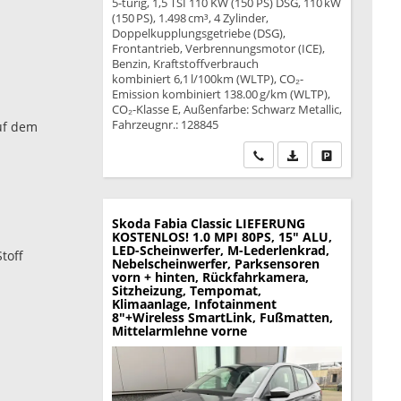
5-türig, 1,5 TSI 110 KW (150 PS) DSG, 110 kW
(150 PS), 1.498 cm³, 4 Zylinder,
Doppelkupplungsgetriebe (DSG),
Frontantrieb, Verbrennungsmotor (ICE),
Benzin, Kraftstoffverbrauch
kombiniert 6,1 l/100km (WLTP), CO₂-
Emission kombiniert 138.00 g/km (WLTP),
CO₂-Klasse E, Außenfarbe: Schwarz Metallic,
Fahrzeugnr.: 128845
auf dem
Wir rufen Sie an
PDF-Datei, Fahrzeu
Drucken, park
Skoda Fabia
Classic LIEFERUNG
KOSTENLOS! 1.0 MPI 80PS, 15" ALU,
LED-Scheinwerfer, M-Lederlenkrad,
toff
Nebelscheinwerfer, Parksensoren
vorn + hinten, Rückfahrkamera,
Sitzheizung, Tempomat,
Klimaanlage, Infotainment
8"+Wireless SmartLink, Fußmatten,
Mittelarmlehne vorne