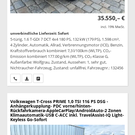
35.550,– €
incl. 19% MwSt.
unverbindliche Lieferzeit: Sofort
5-türig, 1.6 T-GDI 7 DCT 4x4 180 PS, 132 kW (179 PS), 1.598 cm³,
4 Zylinder, Automatik, Allrad, Verbrennungsmotor (ICE), Benzin,
Kraftstoffverbrauch kombiniert 7,3 l/100km (WLTP), CO₂-
Emission kombiniert 177.00 g/km (WLTP), CO₂-Klasse G,
Außenfarbe: Wolfgrau, Zustand, Aussehen: 1, sehr gut,
Nichtraucher-Fahrzeug, Zustand: unfallfrei, Fahrzeugnr.: 132456
Wir rufen Sie an
PDF-Datei, Fahrzeugexposé drucken
Drucken, parken oder vergleichen
Volkswagen T-Cross
PRIME 1,0 TSI 116 PS DSG -
Anhängerkupplung- PDC vorne/hinten-
Rückfahrkamera-AppleCarPlay/AndroidAuto-2 Zonen
Klimaautomatik-USB C-ACC inkl. TravelAssist-IQ Light-
Keyless Go-Sofort