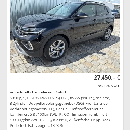
27.450,– €
incl. 19% MwSt.
unverbindliche Lieferzeit: Sofort
5-türig, 1,0 TSI 85 KW (116 PS) DSG, 85 kW (116 PS), 999 cm³,
3 Zylinder, Doppelkupplungsgetriebe (DSG), Frontantrieb,
Verbrennungsmotor (ICE), Benzin, Kraftstoffverbrauch
kombiniert 5,8 l/100km (WLTP), CO₂-Emission kombiniert
133.00 g/km (WLTP), CO₂-Klasse D, Außenfarbe: Depp Black
Perleffect, Fahrzeugnr.: 132396