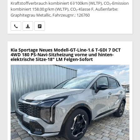
Kraftstoffverbrauch kombiniert 6 l/100km (WLTP), CO₂-Emission
kombiniert 158.00 g/km (WLTP), CO₂-Klasse F, Außenfarbe:
Graphitegrau Metallic, Fahrzeugnr.: 126760
Wir rufen Sie an
PDF-Datei, Fahrzeugexposé drucken
Drucken, parken oder vergleichen
Kia Sportage
Neues Modell-GT-Line-1.6 T-GDI 7 DCT
4WD 180 PS-Navi-Sitzheizung vorne und hinten-
elektrische Sitze-18" LM Felgen-Sofort