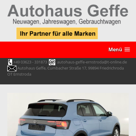
Menü
+49 03623 - 331873
autohaus-geffe-ernstroda@t-online.de
Autohaus Geffe, Cumbacher Straße 17, 99894 Friedrichroda
OT Ernstroda