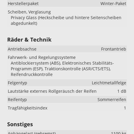
Herstellerpaket
Winter-Paket
Scheiben, Verglasung
Privacy Glass (Heckscheibe und hintere Seitenscheiben
abgedunkelt)
Räder & Technik
Antriebsachse
Frontantrieb
Fahrwerk- und Regelungssysteme
Antiblockiersystem (ABS), Elektronisches Stabilitäts-
Programm (ESP), Traktionskontrolle (ASR/CTS/ETS),
Reifendruckkontrolle
Felgentyp
Leichtmetallfelge
Lautstärke externes Rollgeräusch der Reifen
1 dB
Reifentyp
Sommerreifen
Tragfähigkeitsindex
1
Sonstiges
Anhängelast (gebremst)
1100 kg