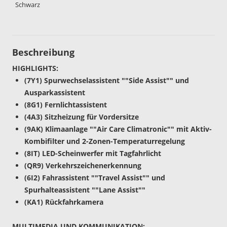
Schwarz
Beschreibung
HIGHLIGHTS:
(7Y1) Spurwechselassistent ""Side Assist"" und
Ausparkassistent
(8G1) Fernlichtassistent
(4A3) Sitzheizung für Vordersitze
(9AK) Klimaanlage ""Air Care Climatronic"" mit Aktiv-
Kombifilter und 2-Zonen-Temperaturregelung
(8IT) LED-Scheinwerfer mit Tagfahrlicht
(QR9) Verkehrszeichenerkennung
(6I2) Fahrassistent ""Travel Assist"" und
Spurhalteassistent ""Lane Assist""
(KA1) Rückfahrkamera
MULTIMEDIA UND KOMMUNIKATION: