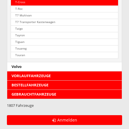
T-Cross
T-Roc
T7 Multivan
T7 Transporter Kastenwagen
Taigo
Tayron
Tiguan
Touareg
Touran
Volvo
VORLAUFFAHRZEUGE
BESTELLFAHRZEUGE
GEBRAUCHTFAHRZEUGE
1807 Fahrzeuge
Anmelden