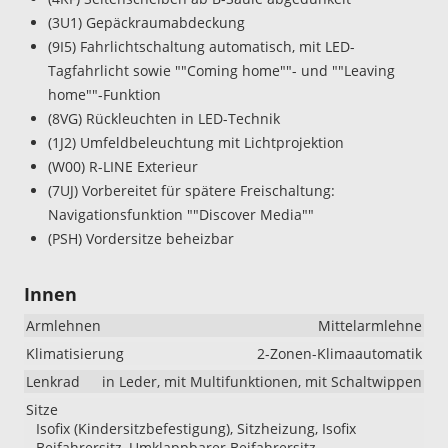
(3U1) Gepäckraumabdeckung
(9I5) Fahrlichtschaltung automatisch, mit LED-
Tagfahrlicht sowie ""Coming home""- und ""Leaving
home""-Funktion
(8VG) Rückleuchten in LED-Technik
(1J2) Umfeldbeleuchtung mit Lichtprojektion
(W00) R-LINE Exterieur
(7UJ) Vorbereitet für spätere Freischaltung:
Navigationsfunktion ""Discover Media""
(PSH) Vordersitze beheizbar
Innen
Armlehnen
Mittelarmlehne
Klimatisierung
2-Zonen-Klimaautomatik
Lenkrad
in Leder, mit Multifunktionen, mit Schaltwippen
Sitze
Isofix (Kindersitzbefestigung), Sitzheizung, Isofix
Beifahrersitz, Umklappbarer Beifahrersitz