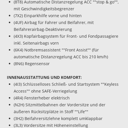
(8T8) Automatische Distanzregelung ACC ""stop & go"",
mit Geschwindigkeitsbegrenzer
(7X2) Einparkhilfe vorne und hinten
(4UF) Airbag für Fahrer und Beifahrer, mit
Beifahrerairbag-Deaktivierung
(4X3) Kopfairbagsystem für Front- und Fondpassagiere
inkl. Seitenairbags vorn
(6K4) Notbremsassistent ""Front Assist"" (für
automatische Distanzregelung ACC bis 210 km/h)
(8N6) Regensensor
INNENAUSSTATTUNG UND KOMFORT:
(4I3) Schlüsselloses Schließ- und Startsystem ""Keyless
Access"" ohne SAFE-Verriegelung
(4R4) Fensterheber elektrisch
(N2H) Sitzmittelbahnen der Vordersitze und der
äußeren Rücksitzplätze in Stoff ""Life""
(3H2) Beifahrersitzlehne komplett umklappbar
(3L3) Vordersitze mit Höheneinstellung