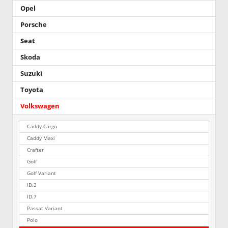
Opel
Porsche
Seat
Skoda
Suzuki
Toyota
Volkswagen
Caddy Cargo
Caddy Maxi
Crafter
Golf
Golf Variant
ID.3
ID.7
Passat Variant
Polo