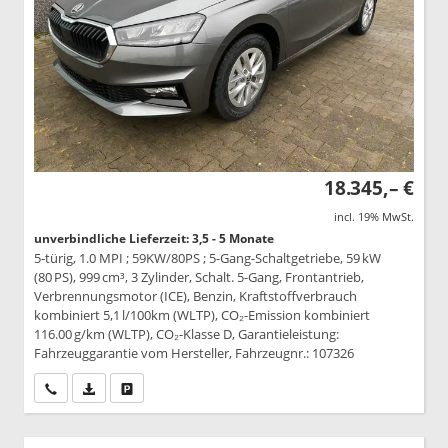
18.345,– €
incl. 19% MwSt.
unverbindliche Lieferzeit: 3,5 - 5 Monate
5-türig, 1.0 MPI ; 59KW/80PS ; 5-Gang-Schaltgetriebe, 59 kW
(80 PS), 999 cm³, 3 Zylinder, Schalt. 5-Gang, Frontantrieb,
Verbrennungsmotor (ICE), Benzin, Kraftstoffverbrauch
kombiniert 5,1 l/100km (WLTP), CO₂-Emission kombiniert
116.00 g/km (WLTP), CO₂-Klasse D, Garantieleistung:
Fahrzeuggarantie vom Hersteller, Fahrzeugnr.: 107326
Wir rufen Sie an
PDF-Datei, Fahrzeugexposé drucken
Drucken, parken oder vergleichen