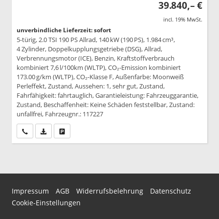
39.840,– €
incl. 19% MwSt.
unverbindliche Lieferzeit: sofort
5-türig, 2.0 TSI 190 PS Allrad, 140 kW (190 PS), 1.984 cm³,
4 Zylinder, Doppelkupplungsgetriebe (DSG), Allrad,
Verbrennungsmotor (ICE), Benzin, Kraftstoffverbrauch
kombiniert 7,6 l/100km (WLTP), CO₂-Emission kombiniert
173.00 g/km (WLTP), CO₂-Klasse F, Außenfarbe: Moonweiß
Perleffekt, Zustand, Aussehen: 1, sehr gut, Zustand,
Fahrfähigkeit: fahrtauglich, Garantieleistung: Fahrzeuggarantie,
Zustand, Beschaffenheit: Keine Schäden feststellbar, Zustand:
unfallfrei, Fahrzeugnr.: 117227
Wir rufen Sie an
PDF-Datei, Fahrzeugexposé drucken
Drucken, parken oder vergleichen
Impressum
AGB
Widerrufsbelehrung
Datenschutz
Cookie-Einstellungen