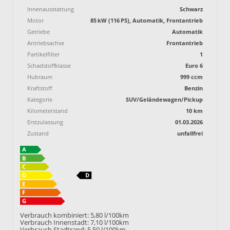
Innenausstattung
Schwarz
Motor
85 kW (116 PS), Automatik, Frontantrieb
Getriebe
Automatik
Antriebsachse
Frontantrieb
Partikelfilter
1
Schadstoffklasse
Euro 6
Hubraum
999 ccm
Kraftstoff
Benzin
Kategorie
SUV/Geländewagen/Pickup
Kilometerstand
10 km
Erstzulassung
01.03.2026
Zustand
unfallfrei
Verbrauch kombiniert:
5,80 l/100km
Verbrauch Innenstadt:
7,10 l/100km
Verbrauch Stadtrand:
5,50 l/100km