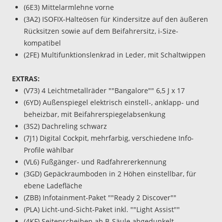
(6E3) Mittelarmlehne vorne
(3A2) ISOFIX-Halteösen für Kindersitze auf den äußeren
Rücksitzen sowie auf dem Beifahrersitz, i-Size-
kompatibel
(2FE) Multifunktionslenkrad in Leder, mit Schaltwippen
EXTRAS:
(V73) 4 Leichtmetallräder ""Bangalore"" 6,5 J x 17
(6YD) Außenspiegel elektrisch einstell-, anklapp- und
beheizbar, mit Beifahrerspiegelabsenkung
(3S2) Dachreling schwarz
(7J1) Digital Cockpit, mehrfarbig, verschiedene Info-
Profile wählbar
(VL6) Fußgänger- und Radfahrererkennung
(3GD) Gepäckraumboden in 2 Höhen einstellbar, für
ebene Ladefläche
(ZBB) Infotainment-Paket ""Ready 2 Discover""
(PLA) Licht-und-Sicht-Paket inkl. ""Light Assist""
(4KF) Seitenscheiben ab B-Säule abgedunkelt