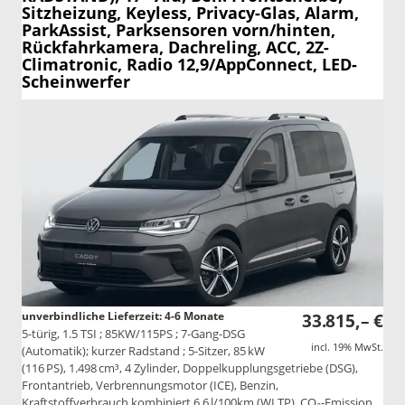
Sitzheizung, Keyless, Privacy-Glas, Alarm,
ParkAssist, Parksensoren vorn/hinten,
Rückfahrkamera, Dachreling, ACC, 2Z-
Climatronic, Radio 12,9/AppConnect, LED-
Scheinwerfer
unverbindliche Lieferzeit: 4-6 Monate
33.815,– €
5-türig, 1.5 TSI ; 85KW/115PS ; 7-Gang-DSG
incl. 19% MwSt.
(Automatik); kurzer Radstand ; 5-Sitzer, 85 kW
(116 PS), 1.498 cm³, 4 Zylinder, Doppelkupplungsgetriebe (DSG),
Frontantrieb, Verbrennungsmotor (ICE), Benzin,
Kraftstoffverbrauch kombiniert 6,6 l/100km (WLTP), CO₂-Emission