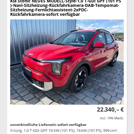
Kia Stonic
NEUES MODELL-Style-1,0 T-GDI GPF (101 PS
)-Navi-Sitzheizung-Rückfahrkamera-DAB-Tempomat-
Sitzheizung-Fernlichtassistent-2xPDC-
Rückfahrkamera-sofort verfügbar
22.340,– €
incl. 19% MwSt.
unverbindliche Lieferzeit: sofort verfügbar
5-türig, 1,0 T-GDI GPF 74 KW (101 PS), 74 kW (101 PS), 999 cm³,