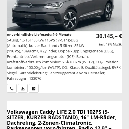
unverbindliche Lieferzeit: 4-6 Monate
30.145,– €
5-türig, 1.5 TSI ; 85KW/115PS ; 7-Gang-DSG
incl. 19% MwSt.
(Automatik); kurzer Radstand ; 5-Sitzer, 85 kW
(116 PS), 1.498 cm³, 4 Zylinder, Doppelkupplungsgetriebe (DSG),
Frontantrieb, Verbrennungsmotor (ICE), Benzin,
Kraftstoffverbrauch kombiniert 6,6 l/100km (WLTP), CO₂-Emission
kombiniert 150.00 g/km (WLTP), CO₂-Klasse E, Qualitätssiegel: BVFK-
Siegel, Garantieleistung: Fahrzeuggarantie vom Hersteller,
Fahrzeugnr.: 133076
Wir rufen Sie an
PDF-Datei, Fahrzeugexposé drucken
Drucken, parken oder vergleichen
Volkswagen Caddy
LIFE 2.0 TDI 102PS (5-
SITZER, KURZER RADSTAND), 16" LM-Räder,
Dachreling, 2-Zonen-Climatronic,
Parksensoren vorn/hinten, Radio 12,9" +