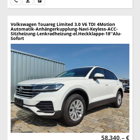
Wir rufen Sie an
PDF-Datei, Fahrzeugexposé drucken
Drucken, parken oder vergleichen
Volkswagen Touareg
Limited 3.0 V6 TDI 4Motion
Automatik-Anhängerkupplung-Navi-Keyless-ACC-
Sitzheizung-Lenkradheizung-el.Heckklappe-18''Alu-
Sofort
58.340,– €