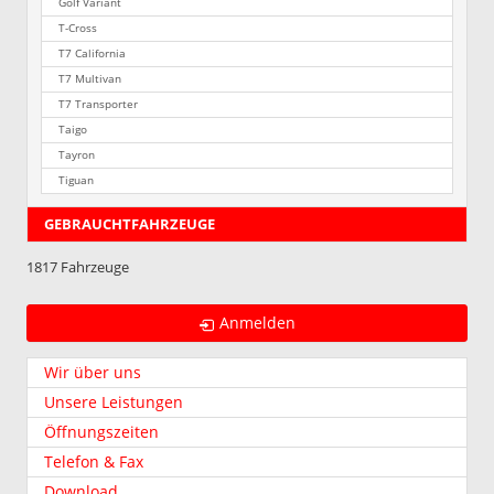
Golf Variant
T-Cross
T7 California
T7 Multivan
T7 Transporter
Taigo
Tayron
Tiguan
GEBRAUCHTFAHRZEUGE
1817 Fahrzeuge
Anmelden
Wir über uns
Unsere Leistungen
Öffnungszeiten
Telefon & Fax
Download