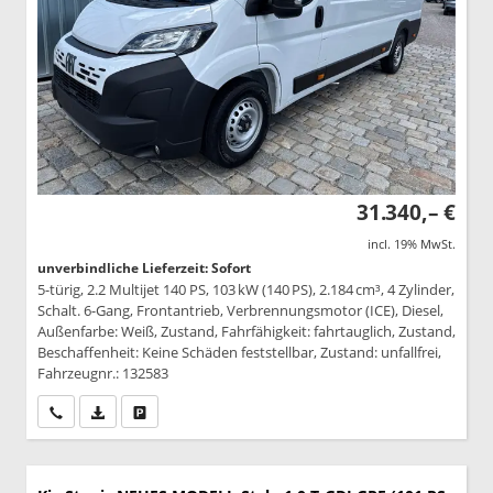
31.340,– €
incl. 19% MwSt.
unverbindliche Lieferzeit: Sofort
5-türig, 2.2 Multijet 140 PS, 103 kW (140 PS), 2.184 cm³, 4 Zylinder,
Schalt. 6-Gang, Frontantrieb, Verbrennungsmotor (ICE), Diesel,
Außenfarbe: Weiß, Zustand, Fahrfähigkeit: fahrtauglich, Zustand,
Beschaffenheit: Keine Schäden feststellbar, Zustand: unfallfrei,
Fahrzeugnr.: 132583
Wir rufen Sie an
PDF-Datei, Fahrzeugexposé drucken
Drucken, parken oder vergleichen