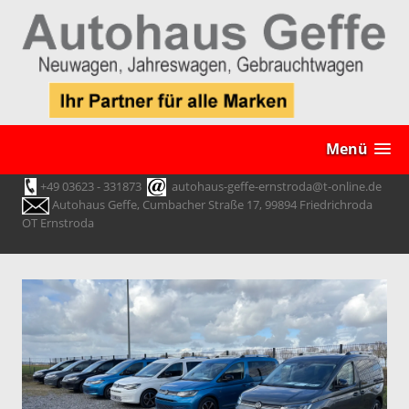
Menü
+49 03623 - 331873
autohaus-geffe-ernstroda@t-online.de
Autohaus Geffe, Cumbacher Straße 17, 99894 Friedrichroda
OT Ernstroda