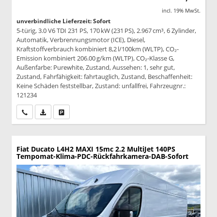
incl. 19% MwSt.
unverbindliche Lieferzeit: Sofort
5-türig, 3.0 V6 TDI 231 PS, 170 kW (231 PS), 2.967 cm³, 6 Zylinder,
Automatik, Verbrennungsmotor (ICE), Diesel,
Kraftstoffverbrauch kombiniert 8,2 l/100km (WLTP), CO₂-
Emission kombiniert 206.00 g/km (WLTP), CO₂-Klasse G,
Außenfarbe: Purewhite, Zustand, Aussehen: 1, sehr gut,
Zustand, Fahrfähigkeit: fahrtauglich, Zustand, Beschaffenheit:
Keine Schäden feststellbar, Zustand: unfallfrei, Fahrzeugnr.:
121234
Wir rufen Sie an
PDF-Datei, Fahrzeugexposé drucken
Drucken, parken oder vergleichen
Fiat Ducato
L4H2 MAXI 15mc 2.2 MultiJet 140PS
Tempomat-Klima-PDC-Rückfahrkamera-DAB-Sofort