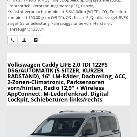
Frontantrieb, Verbrennungsmotor (ICE), Benzin,
Kraftstoffverbrauch kombiniert 6,6 l/100km (WLTP), CO₂-Emission
kombiniert 150.00 g/km (WLTP), CO₂-Klasse E, Qualitätssiegel: BVFK-
Siegel, Garantieleistung: Fahrzeuggarantie vom Hersteller,
Fahrzeugnr.: 133084
Wir rufen Sie an
PDF-Datei, Fahrzeugexposé drucken
Drucken, parken oder vergleichen
Volkswagen Caddy
LIFE 2.0 TDI 122PS
DSG/AUTOMATIK (5-SITZER, KURZER
RADSTAND), 16" LM-Räder, Dachreling, ACC,
2-Zonen-Climatronic, Parksensoren
vorn/hinten, Radio 12,9" + Wireless
AppConnect, M-Lederlenkrad, Digital
Cockpit, Schiebetüren links/rechts