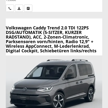
Wir rufen Sie an
PDF-Datei, Fahrzeugexposé drucken
Drucken, parken oder vergleichen
Volkswagen Caddy
Trend 2.0 TDI 122PS
DSG/AUTOMATIK (5-SITZER, KURZER
RADSTAND), ACC, 2-Zonen-Climatronic,
Parksensoren vorn/hinten, Radio 12,9" +
Wireless AppConnect, M-Lederlenkrad,
Digital Cockpit, Schiebetüren links/rechts