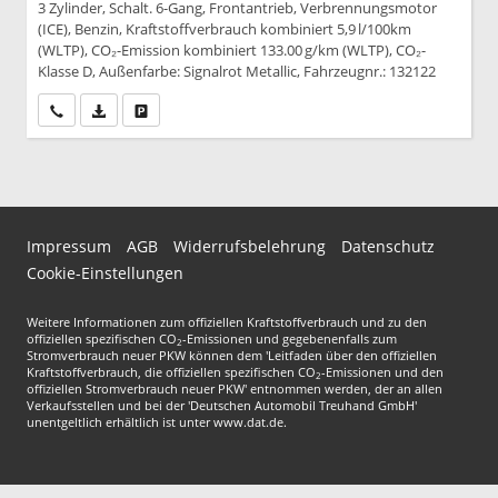
3 Zylinder, Schalt. 6-Gang, Frontantrieb, Verbrennungsmotor
(ICE), Benzin, Kraftstoffverbrauch kombiniert 5,9 l/100km
(WLTP), CO₂-Emission kombiniert 133.00 g/km (WLTP), CO₂-
Klasse D, Außenfarbe: Signalrot Metallic, Fahrzeugnr.: 132122
Wir rufen Sie an
PDF-Datei, Fahrzeugexposé drucken
Drucken, parken oder vergleichen
Impressum
AGB
Widerrufsbelehrung
Datenschutz
Cookie-Einstellungen
Weitere Informationen zum offiziellen Kraftstoffverbrauch und zu den
offiziellen spezifischen CO
-Emissionen und gegebenenfalls zum
2
Stromverbrauch neuer PKW können dem 'Leitfaden über den offiziellen
Kraftstoffverbrauch, die offiziellen spezifischen CO
-Emissionen und den
2
offiziellen Stromverbrauch neuer PKW' entnommen werden, der an allen
Verkaufsstellen und bei der 'Deutschen Automobil Treuhand GmbH'
unentgeltlich erhältlich ist unter www.dat.de.