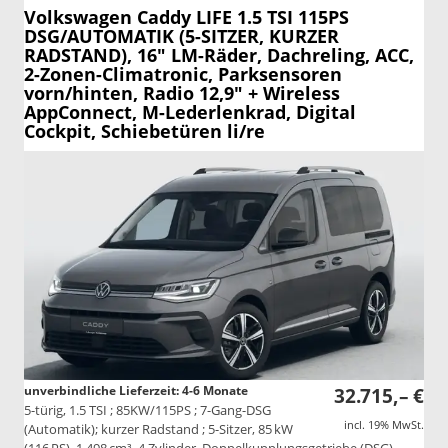
Volkswagen Caddy
LIFE 1.5 TSI 115PS
DSG/AUTOMATIK (5-SITZER, KURZER
RADSTAND), 16" LM-Räder, Dachreling, ACC,
2-Zonen-Climatronic, Parksensoren
vorn/hinten, Radio 12,9" + Wireless
AppConnect, M-Lederlenkrad, Digital
Cockpit, Schiebetüren li/re
unverbindliche Lieferzeit: 4-6 Monate
32.715,– €
5-türig, 1.5 TSI ; 85KW/115PS ; 7-Gang-DSG
incl. 19% MwSt.
(Automatik); kurzer Radstand ; 5-Sitzer, 85 kW
(116 PS), 1.498 cm³, 4 Zylinder, Doppelkupplungsgetriebe (DSG),