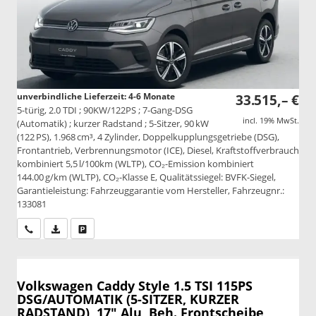
unverbindliche Lieferzeit: 4-6 Monate
33.515,– €
5-türig, 2.0 TDI ; 90KW/122PS ; 7-Gang-DSG
incl. 19% MwSt.
(Automatik) ; kurzer Radstand ; 5-Sitzer, 90 kW
(122 PS), 1.968 cm³, 4 Zylinder, Doppelkupplungsgetriebe (DSG),
Frontantrieb, Verbrennungsmotor (ICE), Diesel, Kraftstoffverbrauch
kombiniert 5,5 l/100km (WLTP), CO₂-Emission kombiniert
144.00 g/km (WLTP), CO₂-Klasse E, Qualitätssiegel: BVFK-Siegel,
Garantieleistung: Fahrzeuggarantie vom Hersteller, Fahrzeugnr.:
133081
Wir rufen Sie an
PDF-Datei, Fahrzeugexposé drucken
Drucken, parken oder vergleichen
Volkswagen Caddy
Style 1.5 TSI 115PS
DSG/AUTOMATIK (5-SITZER, KURZER
RADSTAND), 17" Alu, Beh. Frontscheibe,