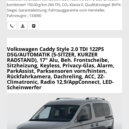
kombiniert 150.00 g/km (WLTP), CO₂-Klasse E, Qualitätssiegel: BVFK-
Siegel, Garantieleistung: Fahrzeuggarantie vom Hersteller,
Fahrzeugnr.: 133090
Wir rufen Sie an
PDF-Datei, Fahrzeugexposé drucken
Drucken, parken oder vergleichen
Volkswagen Caddy
Style 2.0 TDI 122PS
DSG/AUTOMATIK (5-SITZER, KURZER
RADSTAND), 17" Alu, Beh. Frontscheibe,
Sitzheizung, Keyless, Privacy-Glas, Alarm,
ParkAssist, Parksensoren vorn/hinten,
Rückfahrkamera, Dachreling, ACC, 2Z-
Climatronic, Radio 12,9/AppConnect, LED-
Scheinwerfer