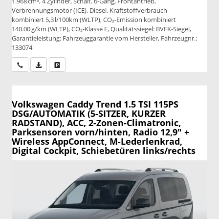
1.968 cm³, 4 Zylinder, Schalt. 6-Gang, Frontantrieb,
Verbrennungsmotor (ICE), Diesel, Kraftstoffverbrauch
kombiniert 5,3 l/100km (WLTP), CO₂-Emission kombiniert
140.00 g/km (WLTP), CO₂-Klasse E, Qualitätssiegel: BVFK-Siegel,
Garantieleistung: Fahrzeuggarantie vom Hersteller, Fahrzeugnr.:
133074
Wir rufen Sie an
PDF-Datei, Fahrzeugexposé drucken
Drucken, parken oder vergleichen
Volkswagen Caddy
Trend 1.5 TSI 115PS
DSG/AUTOMATIK (5-SITZER, KURZER
RADSTAND), ACC, 2-Zonen-Climatronic,
Parksensoren vorn/hinten, Radio 12,9" +
Wireless AppConnect, M-Lederlenkrad,
Digital Cockpit, Schiebetüren links/rechts