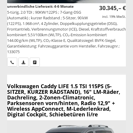
unverbindliche Lieferzeit: 4-6 Monate
30.345,– €
5-türig, 2.0 TDI ; 90KW/122PS ; 7-Gang-DSG
incl. 19% MwSt.
(Automatik) ; kurzer Radstand ; 5-Sitzer, 90 kW
(122 PS), 1.968 cm³, 4 Zylinder, Doppelkupplungsgetriebe (DSG),
Frontantrieb, Verbrennungsmotor (ICE), Diesel, Kraftstoffverbrauch
kombiniert 5,5 l/100km (WLTP), CO₂-Emission kombiniert
144.00 g/km (WLTP), CO₂-Klasse E, Qualitätssiegel: BVFK-Siegel,
Garantieleistung: Fahrzeuggarantie vom Hersteller, Fahrzeugnr.:
133075
Wir rufen Sie an
PDF-Datei, Fahrzeugexposé drucken
Drucken, parken oder vergleichen
Volkswagen Caddy
LIFE 1.5 TSI 115PS (5-
SITZER, KURZER RADSTAND), 16" LM-Räder,
Dachreling, 2-Zonen-Climatronic,
Parksensoren vorn/hinten, Radio 12,9" +
Wireless AppConnect, M-Lederlenkrad,
Digital Cockpit, Schiebetüren li/re