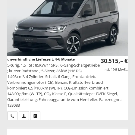
unverbindliche Lieferzeit: 4-6 Monate
30.515,– €
5-türig, 1.5 TSI ; 85KW/115PS ; 6-Gang-Schaltgetriebe
incl. 19% MwSt.
; kurzer Radstand ; 5-Sitzer, 85 kW (116 PS),
1.498 cm³, 4 Zylinder, Schalt. 6-Gang, Frontantrieb,
Verbrennungsmotor (ICE), Benzin, Kraftstoffverbrauch
kombiniert 6,5 l/100km (WLTP), CO₂-Emission kombiniert
148.00 g/km (WLTP), CO₂-Klasse E, Qualitätssiegel: BVFK-Siegel,
Garantieleistung: Fahrzeuggarantie vom Hersteller, Fahrzeugnr.:
133083
Wir rufen Sie an
PDF-Datei, Fahrzeugexposé drucken
Drucken, parken oder vergleichen