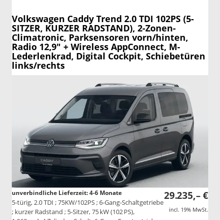
Volkswagen Caddy
Trend 2.0 TDI 102PS (5-
SITZER, KURZER RADSTAND), 2-Zonen-
Climatronic, Parksensoren vorn/hinten,
Radio 12,9" + Wireless AppConnect, M-
Lederlenkrad, Digital Cockpit, Schiebetüren
links/rechts
unverbindliche Lieferzeit: 4-6 Monate
29.235,– €
5-türig, 2.0 TDI ; 75KW/102PS ; 6-Gang-Schaltgetriebe
incl. 19% MwSt.
; kurzer Radstand ; 5-Sitzer, 75 kW (102 PS),