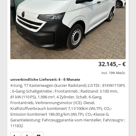
32.145,– €
incl. 19% MwSt.
unverbindliche Lieferzeit: 4 - 6 Monate
4-türig, T7 Kastenwagen (kurzer Radstand) 2.0 TDI ; 81KW/110PS
; 6-Gang-Schaltgetriebe ; Frontantrieb ; Radstand: 3.100 mm,
81 kW (110 PS), 1.996 cm³, 4 Zylinder, Schalt. 6-Gang,
Frontantrieb, Verbrennungsmotor (ICE), Diesel,
Kraftstoffverbrauch kombiniert 7,1 l/100km (WLTP), CO₂-
Emission kombiniert 186.00 g/km (WLTP), CO₂-Klasse G,
Garantieleistung: Fahrzeuggarantie vom Hersteller, Fahrzeugnr.:
111832