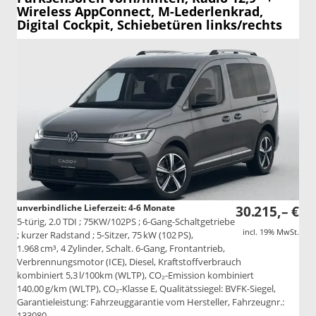
Wireless AppConnect, M-Lederlenkrad,
Digital Cockpit, Schiebetüren links/rechts
unverbindliche Lieferzeit: 4-6 Monate
30.215,– €
5-türig, 2.0 TDI ; 75KW/102PS ; 6-Gang-Schaltgetriebe
incl. 19% MwSt.
; kurzer Radstand ; 5-Sitzer, 75 kW (102 PS),
1.968 cm³, 4 Zylinder, Schalt. 6-Gang, Frontantrieb,
Verbrennungsmotor (ICE), Diesel, Kraftstoffverbrauch
kombiniert 5,3 l/100km (WLTP), CO₂-Emission kombiniert
140.00 g/km (WLTP), CO₂-Klasse E, Qualitätssiegel: BVFK-Siegel,
Garantieleistung: Fahrzeuggarantie vom Hersteller, Fahrzeugnr.:
133080