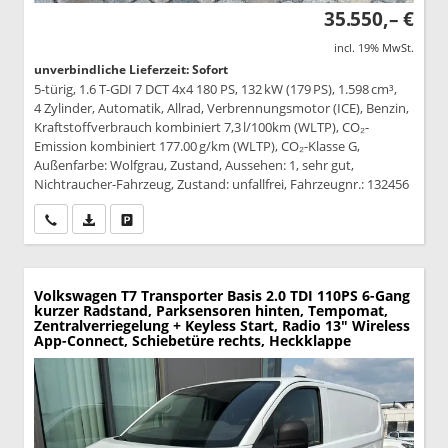
35.550,– €
incl. 19% MwSt.
unverbindliche Lieferzeit: Sofort
5-türig, 1.6 T-GDI 7 DCT 4x4 180 PS, 132 kW (179 PS), 1.598 cm³,
4 Zylinder, Automatik, Allrad, Verbrennungsmotor (ICE), Benzin,
Kraftstoffverbrauch kombiniert 7,3 l/100km (WLTP), CO₂-
Emission kombiniert 177.00 g/km (WLTP), CO₂-Klasse G,
Außenfarbe: Wolfgrau, Zustand, Aussehen: 1, sehr gut,
Nichtraucher-Fahrzeug, Zustand: unfallfrei, Fahrzeugnr.: 132456
Wir rufen Sie an
PDF-Datei, Fahrzeugexposé drucken
Drucken, parken oder vergleichen
Volkswagen T7 Transporter
Basis 2.0 TDI 110PS 6-Gang
kurzer Radstand, Parksensoren hinten, Tempomat,
Zentralverriegelung + Keyless Start, Radio 13" Wireless
App-Connect, Schiebetüre rechts, Heckklappe