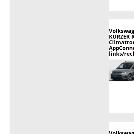
Volkswag
KURZER R
Climatron
AppConne
links/rec
Volkswag