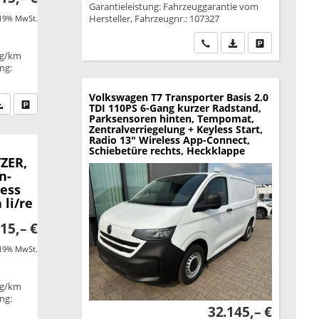
Garantieleistung: Fahrzeuggarantie vom
Hersteller, Fahrzeugnr.: 107327
 19% MwSt.
Wir rufen Sie an
PDF-Datei, Fahrzeu
Drucken, park
 g/km
ung:
Volkswagen T7 Transporter
Basis 2.0
fen Sie an
PDF-Datei, Fahrzeugexposé drucken
Drucken, parken oder vergleichen
TDI 110PS 6-Gang kurzer Radstand,
Parksensoren hinten, Tempomat,
Zentralverriegelung + Keyless Start,
Radio 13" Wireless App-Connect,
Schiebetüre rechts, Heckklappe
TZER,
n-
less
 li/re
15,– €
 19% MwSt.
 g/km
ung:
32.145,– €