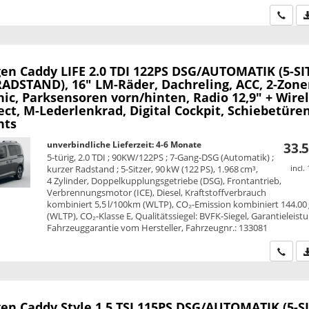
Wir ru
en Caddy
LIFE 2.0 TDI 122PS DSG/AUTOMATIK (5-SI
ADSTAND), 16" LM-Räder, Dachreling, ACC, 2-Zone
ic, Parksensoren vorn/hinten, Radio 12,9" + Wire
ct, M-Lederlenkrad, Digital Cockpit, Schiebetüre
hts
unverbindliche Lieferzeit: 4-6 Monate
33.5
5-türig, 2.0 TDI ; 90KW/122PS ; 7-Gang-DSG (Automatik) ;
kurzer Radstand ; 5-Sitzer, 90 kW (122 PS), 1.968 cm³,
incl.
4 Zylinder, Doppelkupplungsgetriebe (DSG), Frontantrieb,
Verbrennungsmotor (ICE), Diesel, Kraftstoffverbrauch
kombiniert 5,5 l/100km (WLTP), CO₂-Emission kombiniert 144.00
(WLTP), CO₂-Klasse E, Qualitätssiegel: BVFK-Siegel, Garantieleist
Fahrzeuggarantie vom Hersteller, Fahrzeugnr.: 133081
Wir ru
en Caddy
Style 1.5 TSI 115PS DSG/AUTOMATIK (5-S