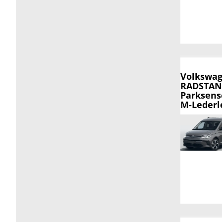
Volkswag
RADSTAND
Parksens
M-Lederle