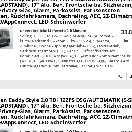
ADSTAND), 17" Alu, Beh. Frontscheibe, Sitzheizun
Privacy-Glas, Alarm, ParkAssist, Parksensoren
ten, Rückfahrkamera, Dachreling, ACC, 2Z-Climatr
,9/AppConnect, LED-Scheinwerfer
unverbindliche Lieferzeit: 4-6 Monate
33.8
5-türig, 1.5 TSI ; 85KW/115PS ; 7-Gang-DSG (Automatik);
kurzer Radstand ; 5-Sitzer, 85 kW (116 PS), 1.498 cm³,
incl.
4 Zylinder, Doppelkupplungsgetriebe (DSG), Frontantrieb,
Verbrennungsmotor (ICE), Benzin, Kraftstoffverbrauch
kombiniert 6,6 l/100km (WLTP), CO₂-Emission kombiniert 150.00
(WLTP), CO₂-Klasse E, Qualitätssiegel: BVFK-Siegel, Garantieleist
Fahrzeuggarantie vom Hersteller, Fahrzeugnr.: 133090
Wir ru
en Caddy
Style 2.0 TDI 122PS DSG/AUTOMATIK (5-S
ADSTAND), 17" Alu, Beh. Frontscheibe, Sitzheizun
Privacy-Glas, Alarm, ParkAssist, Parksensoren
ten, Rückfahrkamera, Dachreling, ACC, 2Z-Climatr
,9/AppConnect, LED-Scheinwerfer
unverbindliche Lieferzeit: 4-6 Monate