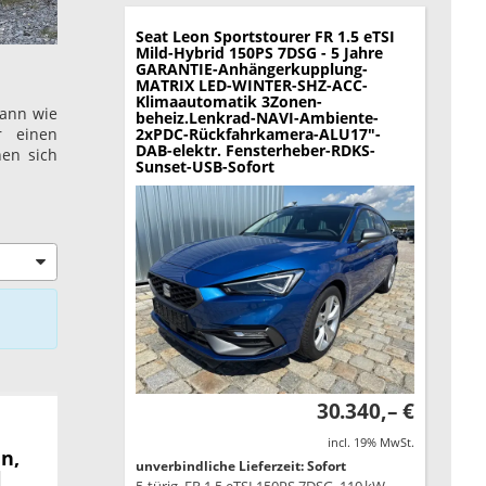
Seat Leon Sportstourer
FR 1.5 eTSI
Mild-Hybrid 150PS 7DSG - 5 Jahre
GARANTIE-Anhängerkupplung-
MATRIX LED-WINTER-SHZ-ACC-
Klimaautomatik 3Zonen-
dann wie
beheiz.Lenkrad-NAVI-Ambiente-
r einen
2xPDC-Rückfahrkamera-ALU17"-
DAB-elektr. Fensterheber-RDKS-
nen sich
Sunset-USB-Sofort
30.340,– €
incl. 19% MwSt.
n,
unverbindliche Lieferzeit: Sofort
l