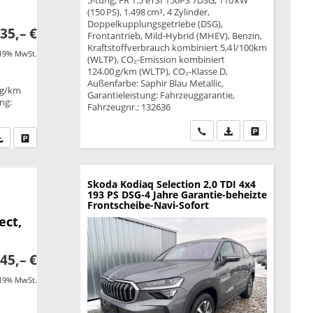
5-türig, FR 1.5 eTSI 150PS 7DSG, 110 kW
(150 PS), 1.498 cm³, 4 Zylinder,
Doppelkupplungsgetriebe (DSG),
35,– €
Frontantrieb, Mild-Hybrid (MHEV), Benzin,
Kraftstoffverbrauch kombiniert 5,4 l/100km
 19% MwSt.
(WLTP), CO₂-Emission kombiniert
124.00 g/km (WLTP), CO₂-Klasse D,
Außenfarbe: Saphir Blau Metallic,
 g/km
Garantieleistung: Fahrzeuggarantie,
ung:
Fahrzeugnr.: 132636
Wir rufen Sie an
PDF-Datei, Fahrzeu
Drucken, park
fen Sie an
PDF-Datei, Fahrzeugexposé drucken
Drucken, parken oder vergleichen
Skoda Kodiaq
Selection 2,0 TDI 4x4
193 PS DSG-4 Jahre Garantie-beheizte
Frontscheibe-Navi-Sofort
ect,
45,– €
 19% MwSt.