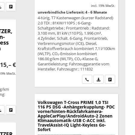
incl. 19% MwSt.
fen Sie an
PDF-Datei, Fahrzeugexposé drucken
Drucken, parken oder vergleichen
unverbindliche Lieferzeit: 4 - 6 Monate
4-türig, T7 Kastenwagen (kurzer Radstand)
2.0 TDI ; 81KW/110PS ; 6-Gang-
Schaltgetriebe ; Frontantrieb ; Radstand:
TZER,
3.100 mm, 81 kW (110 PS), 1.996 cm³,
n-
4 Zylinder, Schalt. 6-Gang, Frontantrieb,
less
Verbrennungsmotor (ICE), Diesel,
n
Kraftstoffverbrauch kombiniert 7,1 l/100km
(WLTP), CO₂-Emission kombiniert
186.00 g/km (WLTP), CO₂-Klasse G,
15,– €
Garantieleistung: Fahrzeuggarantie vom
Hersteller, Fahrzeugnr.: 111832
 19% MwSt.
Wir rufen Sie an
PDF-Datei, Fahrzeu
Drucken, park
 g/km
ung:
Volkswagen T-Cross
PRIME 1,0 TSI
116 PS DSG -Anhängerkupplung- PDC
fen Sie an
PDF-Datei, Fahrzeugexposé drucken
Drucken, parken oder vergleichen
vorne/hinten-Rückfahrkamera-
AppleCarPlay/AndroidAuto-2 Zonen
Klimaautomatik-USB C-ACC inkl.
TravelAssist-IQ Light-Keyless Go-
Sofort
ITZER,