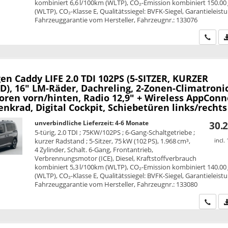
kombiniert 6,6 l/100km (WLTP), CO₂-Emission kombiniert 150.00
(WLTP), CO₂-Klasse E, Qualitätssiegel: BVFK-Siegel, Garantieleist
Fahrzeuggarantie vom Hersteller, Fahrzeugnr.: 133076
Wir ru
en Caddy
LIFE 2.0 TDI 102PS (5-SITZER, KURZER
), 16" LM-Räder, Dachreling, 2-Zonen-Climatronic
oren vorn/hinten, Radio 12,9" + Wireless AppConn
nkrad, Digital Cockpit, Schiebetüren links/rechts
unverbindliche Lieferzeit: 4-6 Monate
30.2
5-türig, 2.0 TDI ; 75KW/102PS ; 6-Gang-Schaltgetriebe ;
kurzer Radstand ; 5-Sitzer, 75 kW (102 PS), 1.968 cm³,
incl.
4 Zylinder, Schalt. 6-Gang, Frontantrieb,
Verbrennungsmotor (ICE), Diesel, Kraftstoffverbrauch
kombiniert 5,3 l/100km (WLTP), CO₂-Emission kombiniert 140.00
(WLTP), CO₂-Klasse E, Qualitätssiegel: BVFK-Siegel, Garantieleist
Fahrzeuggarantie vom Hersteller, Fahrzeugnr.: 133080
Wir ru