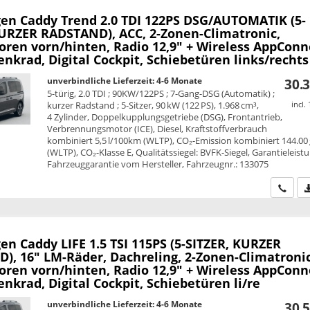
en Caddy
Trend 2.0 TDI 122PS DSG/AUTOMATIK (5-
KURZER RADSTAND), ACC, 2-Zonen-Climatronic,
oren vorn/hinten, Radio 12,9" + Wireless AppConn
nkrad, Digital Cockpit, Schiebetüren links/rechts
unverbindliche Lieferzeit: 4-6 Monate
30.3
5-türig, 2.0 TDI ; 90KW/122PS ; 7-Gang-DSG (Automatik) ;
kurzer Radstand ; 5-Sitzer, 90 kW (122 PS), 1.968 cm³,
incl.
4 Zylinder, Doppelkupplungsgetriebe (DSG), Frontantrieb,
Verbrennungsmotor (ICE), Diesel, Kraftstoffverbrauch
kombiniert 5,5 l/100km (WLTP), CO₂-Emission kombiniert 144.00
(WLTP), CO₂-Klasse E, Qualitätssiegel: BVFK-Siegel, Garantieleist
Fahrzeuggarantie vom Hersteller, Fahrzeugnr.: 133075
Wir ru
en Caddy
LIFE 1.5 TSI 115PS (5-SITZER, KURZER
), 16" LM-Räder, Dachreling, 2-Zonen-Climatronic
oren vorn/hinten, Radio 12,9" + Wireless AppConn
nkrad, Digital Cockpit, Schiebetüren li/re
unverbindliche Lieferzeit: 4-6 Monate
30.5