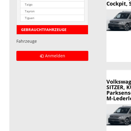
Cockpit, 
Taigo
Tayron
Tiguan
GEBRAUCHTFAHRZEUGE
Fahrzeuge
Anmelden
Volkswag
SITZER, 
Parksens
M-Lederle