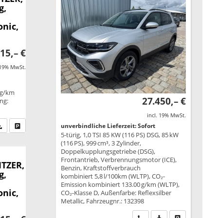
g,
onic,
15,– €
 19% MwSt.
 g/km
27.450,– €
ung:
incl. 19% MwSt.
fen Sie an
PDF-Datei, Fahrzeugexposé drucken
Drucken, parken oder vergleichen
unverbindliche Lieferzeit: Sofort
5-türig, 1,0 TSI 85 KW (116 PS) DSG, 85 kW
(116 PS), 999 cm³, 3 Zylinder,
Doppelkupplungsgetriebe (DSG),
Frontantrieb, Verbrennungsmotor (ICE),
ITZER,
Benzin, Kraftstoffverbrauch
g,
kombiniert 5,8 l/100km (WLTP), CO₂-
Emission kombiniert 133.00 g/km (WLTP),
onic,
CO₂-Klasse D, Außenfarbe: Reflexsilber
Metallic, Fahrzeugnr.: 132398
Wir rufen Sie an
PDF-Datei, Fahrzeu
Drucken, park