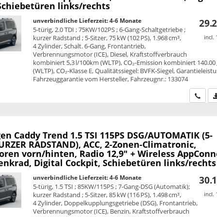
Schiebetüren links/rechts
unverbindliche Lieferzeit: 4-6 Monate
29.2
5-türig, 2.0 TDI ; 75KW/102PS ; 6-Gang-Schaltgetriebe ;
kurzer Radstand ; 5-Sitzer, 75 kW (102 PS), 1.968 cm³,
incl.
4 Zylinder, Schalt. 6-Gang, Frontantrieb,
Verbrennungsmotor (ICE), Diesel, Kraftstoffverbrauch
kombiniert 5,3 l/100km (WLTP), CO₂-Emission kombiniert 140.00
(WLTP), CO₂-Klasse E, Qualitätssiegel: BVFK-Siegel, Garantieleist
Fahrzeuggarantie vom Hersteller, Fahrzeugnr.: 133074
Wir ru
en Caddy
Trend 1.5 TSI 115PS DSG/AUTOMATIK (5-
KURZER RADSTAND), ACC, 2-Zonen-Climatronic,
oren vorn/hinten, Radio 12,9" + Wireless AppConn
nkrad, Digital Cockpit, Schiebetüren links/rechts
unverbindliche Lieferzeit: 4-6 Monate
30.1
5-türig, 1.5 TSI ; 85KW/115PS ; 7-Gang-DSG (Automatik);
kurzer Radstand ; 5-Sitzer, 85 kW (116 PS), 1.498 cm³,
incl.
4 Zylinder, Doppelkupplungsgetriebe (DSG), Frontantrieb,
Verbrennungsmotor (ICE), Benzin, Kraftstoffverbrauch