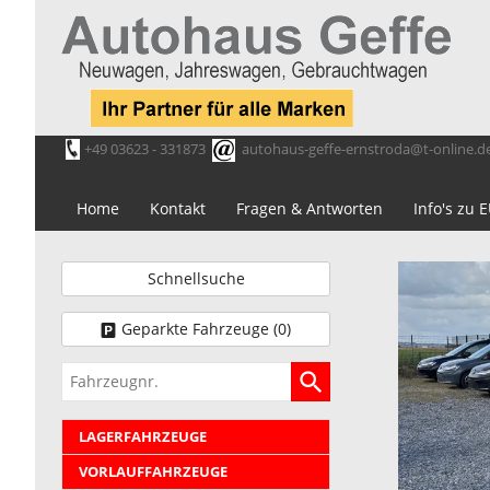
+49 03623 - 331873
autohaus-geffe-ernstroda@t-online.d
Home
Kontakt
Fragen & Antworten
Info's zu
Schnellsuche
Geparkte Fahrzeuge (
0
)
Fahrzeugnr.
LAGERFAHRZEUGE
VORLAUFFAHRZEUGE