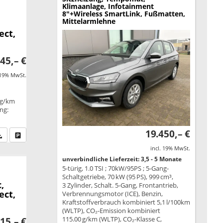
Klimaanlage, Infotainment
8"+Wireless SmartLink, Fußmatten,
Mittelarmlehne
ect,
45,– €
 19% MwSt.
 g/km
ung:
19.450,– €
fen Sie an
PDF-Datei, Fahrzeugexposé drucken
Drucken, parken oder vergleichen
incl. 19% MwSt.
unverbindliche Lieferzeit: 3,5 - 5 Monate
5-türig, 1.0 TSI ; 70kW/95PS ; 5-Gang-
Schaltgetriebe, 70 kW (95 PS), 999 cm³,
,
3 Zylinder, Schalt. 5-Gang, Frontantrieb,
ect,
Verbrennungsmotor (ICE), Benzin,
Kraftstoffverbrauch kombiniert 5,1 l/100km
(WLTP), CO₂-Emission kombiniert
115.00 g/km (WLTP), CO₂-Klasse C,
15,– €