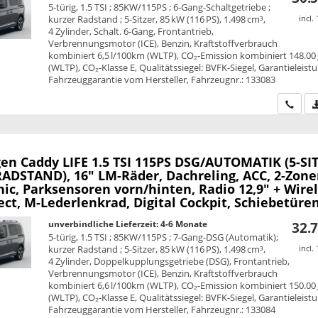
5-türig, 1.5 TSI ; 85KW/115PS ; 6-Gang-Schaltgetriebe ;
kurzer Radstand ; 5-Sitzer, 85 kW (116 PS), 1.498 cm³,
incl.
4 Zylinder, Schalt. 6-Gang, Frontantrieb,
Verbrennungsmotor (ICE), Benzin, Kraftstoffverbrauch
kombiniert 6,5 l/100km (WLTP), CO₂-Emission kombiniert 148.00
(WLTP), CO₂-Klasse E, Qualitätssiegel: BVFK-Siegel, Garantieleist
Fahrzeuggarantie vom Hersteller, Fahrzeugnr.: 133083
Wir ru
en Caddy
LIFE 1.5 TSI 115PS DSG/AUTOMATIK (5-SI
ADSTAND), 16" LM-Räder, Dachreling, ACC, 2-Zone
ic, Parksensoren vorn/hinten, Radio 12,9" + Wire
t, M-Lederlenkrad, Digital Cockpit, Schiebetüren
unverbindliche Lieferzeit: 4-6 Monate
32.7
5-türig, 1.5 TSI ; 85KW/115PS ; 7-Gang-DSG (Automatik);
kurzer Radstand ; 5-Sitzer, 85 kW (116 PS), 1.498 cm³,
incl.
4 Zylinder, Doppelkupplungsgetriebe (DSG), Frontantrieb,
Verbrennungsmotor (ICE), Benzin, Kraftstoffverbrauch
kombiniert 6,6 l/100km (WLTP), CO₂-Emission kombiniert 150.00
(WLTP), CO₂-Klasse E, Qualitätssiegel: BVFK-Siegel, Garantieleist
Fahrzeuggarantie vom Hersteller, Fahrzeugnr.: 133084