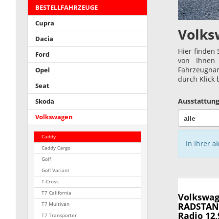
BESTELLFAHRZEUGE
Cupra
Volks
Dacia
Hier finden 
Ford
von Ihnen 
Fahrzeugnam
Opel
durch Klick
Seat
Ausstattung
Skoda
Volkswagen
Caddy
In Ihrer a
Caddy Cargo
Golf
Golf Variant
T-Cross
T7 California
Volkswag
RADSTAND
T7 Multivan
Radio 12,
T7 Transporter