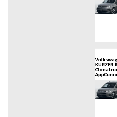
Volkswag
KURZER R
Climatron
AppConnec