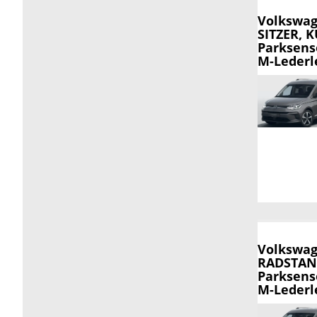
Volkswag
SITZER, 
Parksens
M-Lederle
Volkswag
RADSTAND
Parksens
M-Lederle