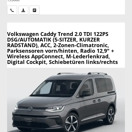
Wir rufen Sie an
PDF-Datei, Fahrzeugexposé drucken
Drucken, parken oder vergleichen
Volkswagen Caddy
Trend 2.0 TDI 122PS
DSG/AUTOMATIK (5-SITZER, KURZER
RADSTAND), ACC, 2-Zonen-Climatronic,
Parksensoren vorn/hinten, Radio 12,9" +
Wireless AppConnect, M-Lederlenkrad,
Digital Cockpit, Schiebetüren links/rechts