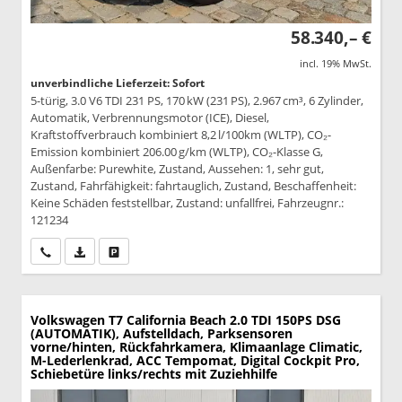
58.340,– €
incl. 19% MwSt.
unverbindliche Lieferzeit: Sofort
5-türig, 3.0 V6 TDI 231 PS, 170 kW (231 PS), 2.967 cm³, 6 Zylinder,
Automatik, Verbrennungsmotor (ICE), Diesel,
Kraftstoffverbrauch kombiniert 8,2 l/100km (WLTP), CO₂-
Emission kombiniert 206.00 g/km (WLTP), CO₂-Klasse G,
Außenfarbe: Purewhite, Zustand, Aussehen: 1, sehr gut,
Zustand, Fahrfähigkeit: fahrtauglich, Zustand, Beschaffenheit:
Keine Schäden feststellbar, Zustand: unfallfrei, Fahrzeugnr.:
121234
Wir rufen Sie an
PDF-Datei, Fahrzeugexposé drucken
Drucken, parken oder vergleichen
Volkswagen T7 California
Beach 2.0 TDI 150PS DSG
(AUTOMATIK), Aufstelldach, Parksensoren
vorne/hinten, Rückfahrkamera, Klimaanlage Climatic,
M-Lederlenkrad, ACC Tempomat, Digital Cockpit Pro,
Schiebetüre links/rechts mit Zuziehhilfe