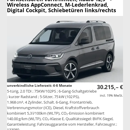
Wireless AppConnect, M-Lederlenkrad,
Digital Cockpit, Schiebetüren links/rechts
unverbindliche Lieferzeit: 4-6 Monate
30.215,– €
5-türig, 2.0 TDI ; 75KW/102PS ; 6-Gang-Schaltgetriebe
incl. 19% MwSt.
; kurzer Radstand ; 5-Sitzer, 75 kW (102 PS),
1.968 cm³, 4 Zylinder, Schalt. 6-Gang, Frontantrieb,
Verbrennungsmotor (ICE), Diesel, Kraftstoffverbrauch
kombiniert 5,3 l/100km (WLTP), CO₂-Emission kombiniert
140.00 g/km (WLTP), CO₂-Klasse E, Qualitätssiegel: BVFK-Siegel,
Garantieleistung: Fahrzeuggarantie vom Hersteller, Fahrzeugnr.:
133080