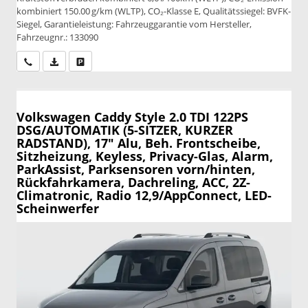
kombiniert 150.00 g/km (WLTP), CO₂-Klasse E, Qualitätssiegel: BVFK-
Siegel, Garantieleistung: Fahrzeuggarantie vom Hersteller,
Fahrzeugnr.: 133090
Wir rufen Sie an
PDF-Datei, Fahrzeugexposé drucken
Drucken, parken oder vergleichen
Volkswagen Caddy
Style 2.0 TDI 122PS
DSG/AUTOMATIK (5-SITZER, KURZER
RADSTAND), 17" Alu, Beh. Frontscheibe,
Sitzheizung, Keyless, Privacy-Glas, Alarm,
ParkAssist, Parksensoren vorn/hinten,
Rückfahrkamera, Dachreling, ACC, 2Z-
Climatronic, Radio 12,9/AppConnect, LED-
Scheinwerfer