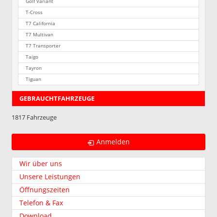
Golf Variant
T-Cross
T7 California
T7 Multivan
T7 Transporter
Taigo
Tayron
Tiguan
GEBRAUCHTFAHRZEUGE
1817 Fahrzeuge
Anmelden
Wir über uns
Unsere Leistungen
Öffnungszeiten
Telefon & Fax
Download