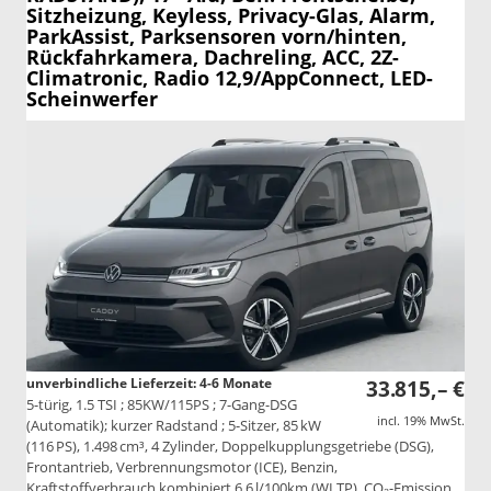
Sitzheizung, Keyless, Privacy-Glas, Alarm,
ParkAssist, Parksensoren vorn/hinten,
Rückfahrkamera, Dachreling, ACC, 2Z-
Climatronic, Radio 12,9/AppConnect, LED-
Scheinwerfer
unverbindliche Lieferzeit: 4-6 Monate
33.815,– €
5-türig, 1.5 TSI ; 85KW/115PS ; 7-Gang-DSG
incl. 19% MwSt.
(Automatik); kurzer Radstand ; 5-Sitzer, 85 kW
(116 PS), 1.498 cm³, 4 Zylinder, Doppelkupplungsgetriebe (DSG),
Frontantrieb, Verbrennungsmotor (ICE), Benzin,
Kraftstoffverbrauch kombiniert 6,6 l/100km (WLTP), CO₂-Emission