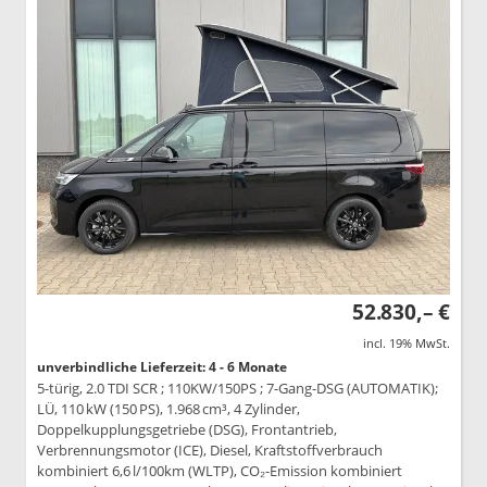
52.830,– €
incl. 19% MwSt.
unverbindliche Lieferzeit: 4 - 6 Monate
5-türig, 2.0 TDI SCR ; 110KW/150PS ; 7-Gang-DSG (AUTOMATIK);
LÜ, 110 kW (150 PS), 1.968 cm³, 4 Zylinder,
Doppelkupplungsgetriebe (DSG), Frontantrieb,
Verbrennungsmotor (ICE), Diesel, Kraftstoffverbrauch
kombiniert 6,6 l/100km (WLTP), CO₂-Emission kombiniert