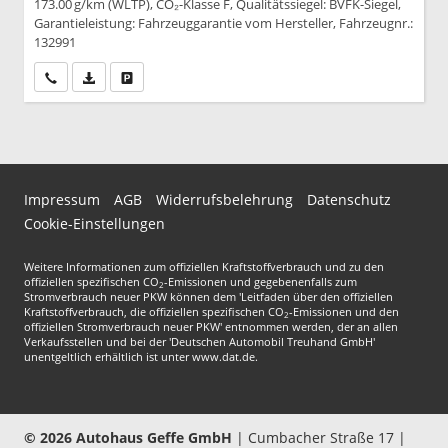
173.00 g/km (WLTP), CO₂-Klasse F, Qualitätssiegel: BVFK-Siegel,
Garantieleistung: Fahrzeuggarantie vom Hersteller, Fahrzeugnr.:
132991
Wir rufen Sie an
PDF-Datei, Fahrzeugexposé drucken
Drucken, parken oder vergleichen
Impressum
AGB
Widerrufsbelehrung
Datenschutz
Cookie-Einstellungen
Weitere Informationen zum offiziellen Kraftstoffverbrauch und zu den
offiziellen spezifischen CO
-Emissionen und gegebenenfalls zum
2
Stromverbrauch neuer PKW können dem 'Leitfaden über den offiziellen
Kraftstoffverbrauch, die offiziellen spezifischen CO
-Emissionen und den
2
offiziellen Stromverbrauch neuer PKW' entnommen werden, der an allen
Verkaufsstellen und bei der 'Deutschen Automobil Treuhand GmbH'
unentgeltlich erhältlich ist unter www.dat.de.
© 2026
Autohaus Geffe GmbH
|
Cumbacher Straße 17
|