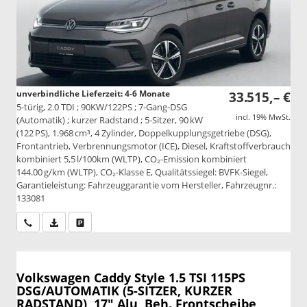
unverbindliche Lieferzeit: 4-6 Monate
33.515,– €
5-türig, 2.0 TDI ; 90KW/122PS ; 7-Gang-DSG
incl. 19% MwSt.
(Automatik) ; kurzer Radstand ; 5-Sitzer, 90 kW
(122 PS), 1.968 cm³, 4 Zylinder, Doppelkupplungsgetriebe (DSG),
Frontantrieb, Verbrennungsmotor (ICE), Diesel, Kraftstoffverbrauch
kombiniert 5,5 l/100km (WLTP), CO₂-Emission kombiniert
144.00 g/km (WLTP), CO₂-Klasse E, Qualitätssiegel: BVFK-Siegel,
Garantieleistung: Fahrzeuggarantie vom Hersteller, Fahrzeugnr.:
133081
Wir rufen Sie an
PDF-Datei, Fahrzeugexposé drucken
Drucken, parken oder vergleichen
Volkswagen Caddy
Style 1.5 TSI 115PS
DSG/AUTOMATIK (5-SITZER, KURZER
RADSTAND), 17" Alu, Beh. Frontscheibe,