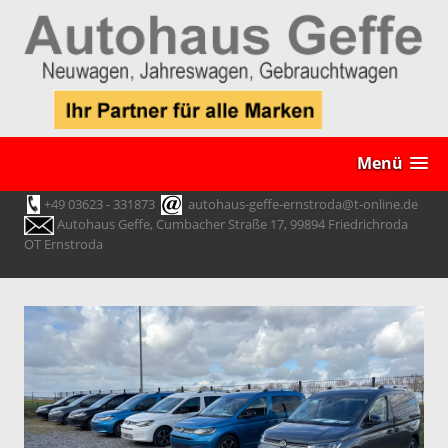
Menü
+49 03623 - 331873
autohaus-geffe-ernstroda@t-online.de
Autohaus Geffe, Cumbacher Straße 17, 99894 Friedrichroda
OT Ernstroda