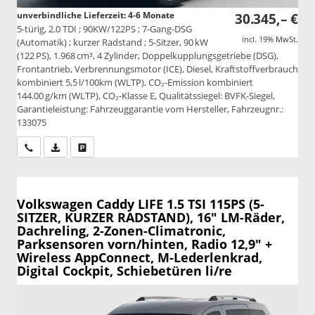
unverbindliche Lieferzeit: 4-6 Monate
30.345,– €
5-türig, 2.0 TDI ; 90KW/122PS ; 7-Gang-DSG
incl. 19% MwSt.
(Automatik) ; kurzer Radstand ; 5-Sitzer, 90 kW
(122 PS), 1.968 cm³, 4 Zylinder, Doppelkupplungsgetriebe (DSG),
Frontantrieb, Verbrennungsmotor (ICE), Diesel, Kraftstoffverbrauch
kombiniert 5,5 l/100km (WLTP), CO₂-Emission kombiniert
144.00 g/km (WLTP), CO₂-Klasse E, Qualitätssiegel: BVFK-Siegel,
Garantieleistung: Fahrzeuggarantie vom Hersteller, Fahrzeugnr.:
133075
Wir rufen Sie an
PDF-Datei, Fahrzeugexposé drucken
Drucken, parken oder vergleichen
Volkswagen Caddy
LIFE 1.5 TSI 115PS (5-
SITZER, KURZER RADSTAND), 16" LM-Räder,
Dachreling, 2-Zonen-Climatronic,
Parksensoren vorn/hinten, Radio 12,9" +
Wireless AppConnect, M-Lederlenkrad,
Digital Cockpit, Schiebetüren li/re