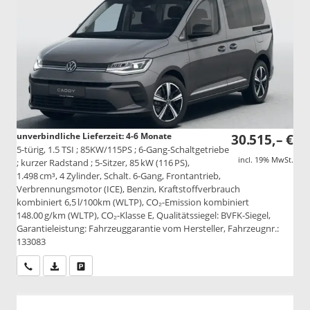
unverbindliche Lieferzeit: 4-6 Monate
30.515,– €
5-türig, 1.5 TSI ; 85KW/115PS ; 6-Gang-Schaltgetriebe
incl. 19% MwSt.
; kurzer Radstand ; 5-Sitzer, 85 kW (116 PS),
1.498 cm³, 4 Zylinder, Schalt. 6-Gang, Frontantrieb,
Verbrennungsmotor (ICE), Benzin, Kraftstoffverbrauch
kombiniert 6,5 l/100km (WLTP), CO₂-Emission kombiniert
148.00 g/km (WLTP), CO₂-Klasse E, Qualitätssiegel: BVFK-Siegel,
Garantieleistung: Fahrzeuggarantie vom Hersteller, Fahrzeugnr.:
133083
Wir rufen Sie an
PDF-Datei, Fahrzeugexposé drucken
Drucken, parken oder vergleichen