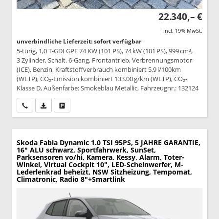
22.340,– €
incl. 19% MwSt.
unverbindliche Lieferzeit: sofort verfügbar
5-türig, 1,0 T-GDI GPF 74 KW (101 PS), 74 kW (101 PS), 999 cm³,
3 Zylinder, Schalt. 6-Gang, Frontantrieb, Verbrennungsmotor
(ICE), Benzin, Kraftstoffverbrauch kombiniert 5,9 l/100km
(WLTP), CO₂-Emission kombiniert 133.00 g/km (WLTP), CO₂-
Klasse D, Außenfarbe: Smokeblau Metallic, Fahrzeugnr.: 132124
Wir rufen Sie an
PDF-Datei, Fahrzeugexposé drucken
Drucken, parken oder vergleichen
Skoda Fabia
Dynamic 1.0 TSI 95PS, 5 JAHRE GARANTIE,
16" ALU schwarz, Sportfahrwerk, SunSet,
Parksensoren vo/hi, Kamera, Kessy, Alarm, Toter-
Winkel, Virtual Cockpit 10", LED-Scheinwerfer, M-
Lederlenkrad beheizt, NSW Sitzheizung, Tempomat,
Climatronic, Radio 8"+Smartlink