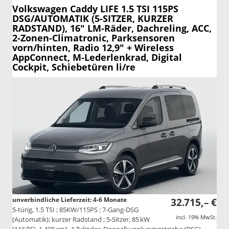
Volkswagen Caddy
LIFE 1.5 TSI 115PS
DSG/AUTOMATIK (5-SITZER, KURZER
RADSTAND), 16" LM-Räder, Dachreling, ACC,
2-Zonen-Climatronic, Parksensoren
vorn/hinten, Radio 12,9" + Wireless
AppConnect, M-Lederlenkrad, Digital
Cockpit, Schiebetüren li/re
unverbindliche Lieferzeit: 4-6 Monate
32.715,– €
5-türig, 1.5 TSI ; 85KW/115PS ; 7-Gang-DSG
incl. 19% MwSt.
(Automatik); kurzer Radstand ; 5-Sitzer, 85 kW
(116 PS), 1.498 cm³, 4 Zylinder, Doppelkupplungsgetriebe (DSG),