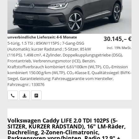
unverbindliche Lieferzeit: 4-6 Monate
30.145,– €
5-türig, 1.5 TSI ; 85KW/115PS ; 7-Gang-DSG
incl. 19% MwSt.
(Automatik); kurzer Radstand ; 5-Sitzer, 85 kW
(116 PS), 1.498 cm³, 4 Zylinder, Doppelkupplungsgetriebe (DSG),
Frontantrieb, Verbrennungsmotor (ICE), Benzin,
Kraftstoffverbrauch kombiniert 6,6 l/100km (WLTP), CO₂-Emission
kombiniert 150.00 g/km (WLTP), CO₂-Klasse E, Qualitätssiegel: BVFK-
Siegel, Garantieleistung: Fahrzeuggarantie vom Hersteller,
Fahrzeugnr.: 133076
Wir rufen Sie an
PDF-Datei, Fahrzeugexposé drucken
Drucken, parken oder vergleichen
Volkswagen Caddy
LIFE 2.0 TDI 102PS (5-
SITZER, KURZER RADSTAND), 16" LM-Räder,
Dachreling, 2-Zonen-Climatronic,
Parksensoren vorn/hinten, Radio 12,9" +