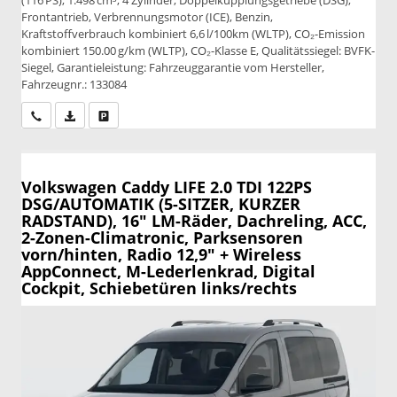
Frontantrieb, Verbrennungsmotor (ICE), Benzin,
Kraftstoffverbrauch kombiniert 6,6 l/100km (WLTP), CO₂-Emission
kombiniert 150.00 g/km (WLTP), CO₂-Klasse E, Qualitätssiegel: BVFK-
Siegel, Garantieleistung: Fahrzeuggarantie vom Hersteller,
Fahrzeugnr.: 133084
Wir rufen Sie an
PDF-Datei, Fahrzeugexposé drucken
Drucken, parken oder vergleichen
Volkswagen Caddy
LIFE 2.0 TDI 122PS
DSG/AUTOMATIK (5-SITZER, KURZER
RADSTAND), 16" LM-Räder, Dachreling, ACC,
2-Zonen-Climatronic, Parksensoren
vorn/hinten, Radio 12,9" + Wireless
AppConnect, M-Lederlenkrad, Digital
Cockpit, Schiebetüren links/rechts