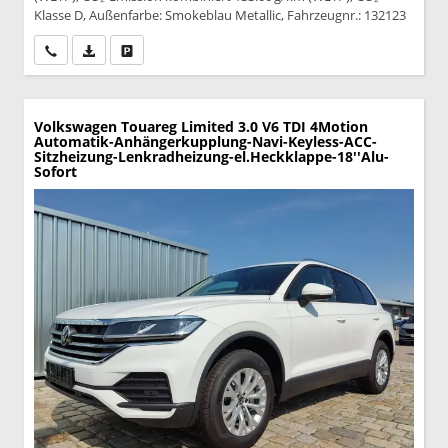
Klasse D, Außenfarbe: Smokeblau Metallic, Fahrzeugnr.: 132123
Wir rufen Sie an
PDF-Datei, Fahrzeugexposé drucken
Drucken, parken oder vergleichen
Volkswagen Touareg
Limited 3.0 V6 TDI 4Motion
Automatik-Anhängerkupplung-Navi-Keyless-ACC-
Sitzheizung-Lenkradheizung-el.Heckklappe-18''Alu-
Sofort