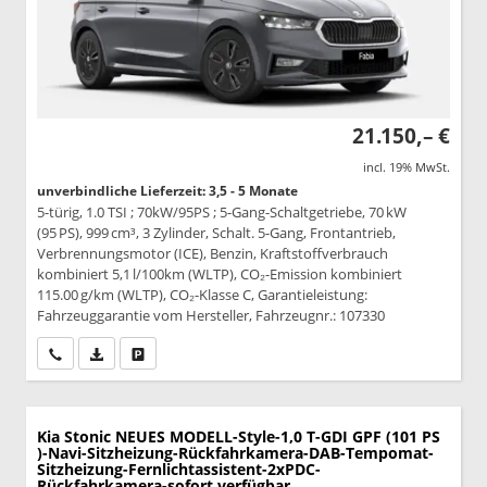
21.150,– €
incl. 19% MwSt.
unverbindliche Lieferzeit: 3,5 - 5 Monate
5-türig, 1.0 TSI ; 70kW/95PS ; 5-Gang-Schaltgetriebe, 70 kW
(95 PS), 999 cm³, 3 Zylinder, Schalt. 5-Gang, Frontantrieb,
Verbrennungsmotor (ICE), Benzin, Kraftstoffverbrauch
kombiniert 5,1 l/100km (WLTP), CO₂-Emission kombiniert
115.00 g/km (WLTP), CO₂-Klasse C, Garantieleistung:
Fahrzeuggarantie vom Hersteller, Fahrzeugnr.: 107330
Wir rufen Sie an
PDF-Datei, Fahrzeugexposé drucken
Drucken, parken oder vergleichen
Kia Stonic
NEUES MODELL-Style-1,0 T-GDI GPF (101 PS
)-Navi-Sitzheizung-Rückfahrkamera-DAB-Tempomat-
Sitzheizung-Fernlichtassistent-2xPDC-
Rückfahrkamera-sofort verfügbar