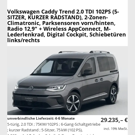
Volkswagen Caddy
Trend 2.0 TDI 102PS (5-
SITZER, KURZER RADSTAND), 2-Zonen-
Climatronic, Parksensoren vorn/hinten,
Radio 12,9" + Wireless AppConnect, M-
Lederlenkrad, Digital Cockpit, Schiebetüren
links/rechts
unverbindliche Lieferzeit: 4-6 Monate
29.235,– €
5-türig, 2.0 TDI ; 75KW/102PS ; 6-Gang-Schaltgetriebe
incl. 19% MwSt.
; kurzer Radstand ; 5-Sitzer, 75 kW (102 PS),