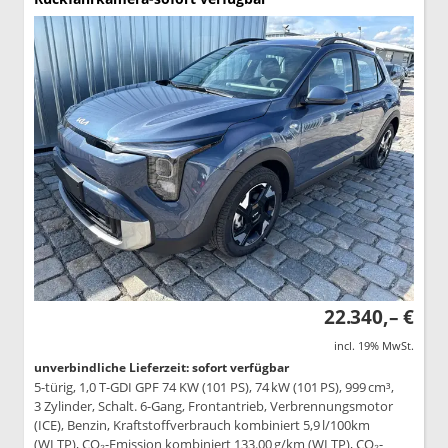
22.340,– €
incl. 19% MwSt.
unverbindliche Lieferzeit: sofort verfügbar
5-türig, 1,0 T-GDI GPF 74 KW (101 PS), 74 kW (101 PS), 999 cm³,
3 Zylinder, Schalt. 6-Gang, Frontantrieb, Verbrennungsmotor
(ICE), Benzin, Kraftstoffverbrauch kombiniert 5,9 l/100km
(WLTP), CO₂-Emission kombiniert 133.00 g/km (WLTP), CO₂-