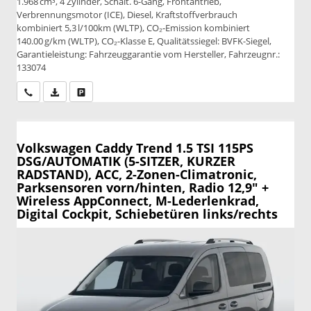
1.968 cm³, 4 Zylinder, Schalt. 6-Gang, Frontantrieb,
Verbrennungsmotor (ICE), Diesel, Kraftstoffverbrauch
kombiniert 5,3 l/100km (WLTP), CO₂-Emission kombiniert
140.00 g/km (WLTP), CO₂-Klasse E, Qualitätssiegel: BVFK-Siegel,
Garantieleistung: Fahrzeuggarantie vom Hersteller, Fahrzeugnr.:
133074
Wir rufen Sie an
PDF-Datei, Fahrzeugexposé drucken
Drucken, parken oder vergleichen
Volkswagen Caddy
Trend 1.5 TSI 115PS
DSG/AUTOMATIK (5-SITZER, KURZER
RADSTAND), ACC, 2-Zonen-Climatronic,
Parksensoren vorn/hinten, Radio 12,9" +
Wireless AppConnect, M-Lederlenkrad,
Digital Cockpit, Schiebetüren links/rechts