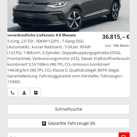
unverbindliche Lieferzeit: 4-6 Monate
36.815,– €
5-türig, 2.0 TDI ; 90KW/122PS ; 7-Gang-DSG
incl. 19% MwSt.
(Automatik) ; kurzer Radstand ; 5-Sitzer, 90 kW
(122 PS), 1.968 cm³, 4 Zylinder, Doppelkupplungsgetriebe (DSG),
Frontantrieb, Verbrennungsmotor (ICE), Diesel, Kraftstoffverbrauch
kombiniert 5,5 l/100km (WLTP), CO₂-Emission kombiniert
144.00 g/km (WLTP), CO₂-Klasse E, Qualitätssiegel: BVFK-Siegel,
Garantieleistung: Fahrzeuggarantie vom Hersteller, Fahrzeugnr.:
133092
Wir rufen Sie an
PDF-Datei, Fahrzeugexposé drucken
Drucken, parken oder vergleichen
Schnellsuche
Geparkte Fahrzeuge (
0
)
Fahrzeugnr.