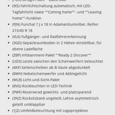
(9I5) Fahrlichtschaltung automatisch, mit LED-
Tagfahrlicht sowie ""Coming home""- und ""Leaving
home""-Funktion
(PJN) Funchal 7 J x 18 in Adamantiumsilber, Reifen
215/45 R 18
(VL6) Fußgänger- und Radfahrererkennung
(3GD) Gepäckraumboden in 2 Höhen einstellbar, für
ebene Ladefläche
(ZBP) Infotainment-Paket ""Ready 2 Discover""
(UD3) Leiste zwischen den Scheinwerfern beleuchtet
(4KF) Seitenscheiben ab B-Säule abgedunkelt
(8WH) Nebelscheinwerfer und Abbiegelicht
(WLB) Licht-und-Sicht-Paket
(8VG) Rückleuchten in LED-Technik
(PWF) Reserverad gewichts- und platzsparend
(3NZ) Rücksitzbank ungeteilt, Lehne asymmetrisch
geteilt umklappbar
(1J2) Umfeldbeleuchtung mit Logoprojektion