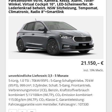
Parksensoren vo/hi, Kamera, Kessy, Alarm, Toter-
Winkel, Virtual Cockpit 10", LED-Scheinwerfer, M-
Lederlenkrad beheizt, NSW Sitzheizung, Tempomat,
Climatronic, Radio 8"+Smartlink
21.150,– €
incl. 19% MwSt.
unverbindliche Lieferzeit: 3,5 - 5 Monate
5-türig, 1.0 TSI ; 70kW/95PS ; 5-Gang-Schaltgetriebe, 70 kW
(95 PS), 999 cm³, 3 Zylinder, Schalt. 5-Gang, Frontantrieb,
Verbrennungsmotor (ICE), Benzin, Kraftstoffverbrauch
kombiniert 5,1 l/100km (WLTP), CO₂-Emission kombiniert
115.00 g/km (WLTP), CO₂-Klasse C, Garantieleistung:
Fahrzeuggarantie vom Hersteller, Fahrzeugnr.: 107330