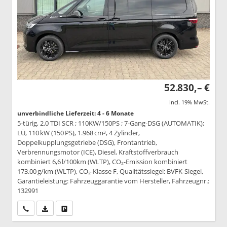
52.830,– €
incl. 19% MwSt.
unverbindliche Lieferzeit: 4 - 6 Monate
5-türig, 2.0 TDI SCR ; 110KW/150PS ; 7-Gang-DSG (AUTOMATIK);
LÜ, 110 kW (150 PS), 1.968 cm³, 4 Zylinder,
Doppelkupplungsgetriebe (DSG), Frontantrieb,
Verbrennungsmotor (ICE), Diesel, Kraftstoffverbrauch
kombiniert 6,6 l/100km (WLTP), CO₂-Emission kombiniert
173.00 g/km (WLTP), CO₂-Klasse F, Qualitätssiegel: BVFK-Siegel,
Garantieleistung: Fahrzeuggarantie vom Hersteller, Fahrzeugnr.:
132991
Wir rufen Sie an
PDF-Datei, Fahrzeugexposé drucken
Drucken, parken oder vergleichen