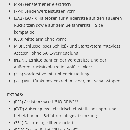
(4R4) Fensterheber elektrisch
(7P4) Lendenwirbelstützen vorn
(3A2) ISOFIX-Halteösen für Kindersitze auf den äußeren
Rücksitzen sowie auf dem Beifahrersitz, i-Size-
kompatibel
(6E3) Mittelarmlehne vorne
(4I3) Schlüsselloses Schließ- und Startsystem ""Keyless
Access"" ohne SAFE-Verriegelung
(N2P) Sitzmittelbahnen der Vordersitze und der
äußeren Rücksitzplätze in Stoff ""Style""
(3L3) Vordersitze mit Höheneinstellung
(2FE) Multifunktionslenkrad in Leder, mit Schaltwippen
EXTRAS:
(PF3) Assistenzpaket ""IQ.DRIVE""
(6YD) Außenspiegel elektrisch einstell-, anklapp- und
beheizbar, mit Beifahrerspiegelabsenkung
(3S1) Dachreling silber eloxiert
(PDR) Design-Paket ""Black Roof""