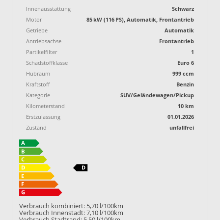
Innenausstattung
Schwarz
Motor
85 kW (116 PS), Automatik, Frontantrieb
Getriebe
Automatik
Antriebsachse
Frontantrieb
Partikelfilter
1
Schadstoffklasse
Euro 6
Hubraum
999 ccm
Kraftstoff
Benzin
Kategorie
SUV/Geländewagen/Pickup
Kilometerstand
10 km
Erstzulassung
01.01.2026
Zustand
unfallfrei
Verbrauch kombiniert:
5,70 l/100km
Verbrauch Innenstadt:
7,10 l/100km
Verbrauch Stadtrand:
5,50 l/100km