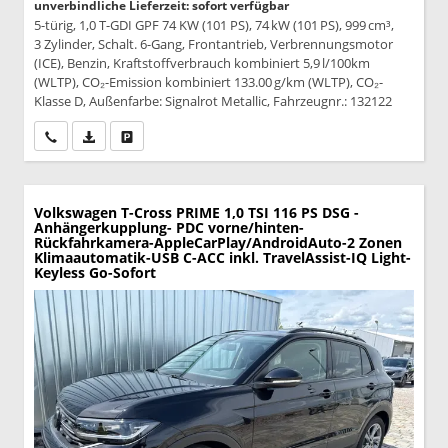
unverbindliche Lieferzeit: sofort verfügbar
5-türig, 1,0 T-GDI GPF 74 KW (101 PS), 74 kW (101 PS), 999 cm³,
3 Zylinder, Schalt. 6-Gang, Frontantrieb, Verbrennungsmotor
(ICE), Benzin, Kraftstoffverbrauch kombiniert 5,9 l/100km
(WLTP), CO₂-Emission kombiniert 133.00 g/km (WLTP), CO₂-
Klasse D, Außenfarbe: Signalrot Metallic, Fahrzeugnr.: 132122
Wir rufen Sie an
PDF-Datei, Fahrzeugexposé drucken
Drucken, parken oder vergleichen
Volkswagen T-Cross
PRIME 1,0 TSI 116 PS DSG -
Anhängerkupplung- PDC vorne/hinten-
Rückfahrkamera-AppleCarPlay/AndroidAuto-2 Zonen
Klimaautomatik-USB C-ACC inkl. TravelAssist-IQ Light-
Keyless Go-Sofort