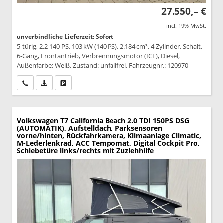
27.550,– €
incl. 19% MwSt.
unverbindliche Lieferzeit: Sofort
5-türig, 2.2 140 PS, 103 kW (140 PS), 2.184 cm³, 4 Zylinder, Schalt.
6-Gang, Frontantrieb, Verbrennungsmotor (ICE), Diesel,
Außenfarbe: Weiß, Zustand: unfallfrei, Fahrzeugnr.: 120970
Wir rufen Sie an
PDF-Datei, Fahrzeugexposé drucken
Drucken, parken oder vergleichen
Volkswagen T7 California
Beach 2.0 TDI 150PS DSG
(AUTOMATIK), Aufstelldach, Parksensoren
vorne/hinten, Rückfahrkamera, Klimaanlage Climatic,
M-Lederlenkrad, ACC Tempomat, Digital Cockpit Pro,
Schiebetüre links/rechts mit Zuziehhilfe