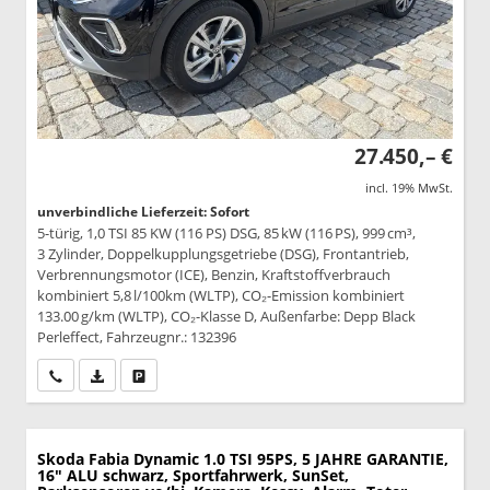
27.450,– €
incl. 19% MwSt.
unverbindliche Lieferzeit: Sofort
5-türig, 1,0 TSI 85 KW (116 PS) DSG, 85 kW (116 PS), 999 cm³,
3 Zylinder, Doppelkupplungsgetriebe (DSG), Frontantrieb,
Verbrennungsmotor (ICE), Benzin, Kraftstoffverbrauch
kombiniert 5,8 l/100km (WLTP), CO₂-Emission kombiniert
133.00 g/km (WLTP), CO₂-Klasse D, Außenfarbe: Depp Black
Perleffect, Fahrzeugnr.: 132396
Wir rufen Sie an
PDF-Datei, Fahrzeugexposé drucken
Drucken, parken oder vergleichen
Skoda Fabia
Dynamic 1.0 TSI 95PS, 5 JAHRE GARANTIE,
16" ALU schwarz, Sportfahrwerk, SunSet,