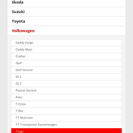
Skoda
Suzuki
Toyota
Volkswagen
Caddy Cargo
Caddy Maxi
Crafter
Golf
Golf Variant
ID.3
ID.7
Passat Variant
Polo
T-Cross
T-Roc
T7 Multivan
T7 Transporter Kastenwagen
Taigo