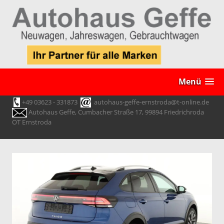
Menü
+49 03623 - 331873
autohaus-geffe-ernstroda@t-online.de
Autohaus Geffe, Cumbacher Straße 17, 99894 Friedrichroda
OT Ernstroda