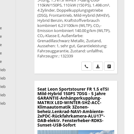
5-türig, 1.5 eTSI MHEV 7-Gang-DSG-
110kW/150PS, 110 kW (150 PS), 1.498 cm³,
4 Zylinder, Doppelkupplungsgetriebe
(DSG), Frontantrieb, Mild-Hybrid (MHEV),
Hybrid Benzin, Kraftstoffverbrauch
kombiniert 6,2 l/100km (WLTP), CO₂-
ie
Emission kombiniert 140.00 g/km (WLTP),
CO₂-Klasse E, Außenfarbe:
ie
Grenadillaschwarz Metallic, Zustand,
ie
Aussehen: 1, sehr gut, Garantieleistung:
Fahrzeuggarantie, Zustand: unfallfrei,
ie
Fahrzeugnr.: 132339
ie
Wir rufen Sie an
PDF-Datei, Fahrzeu
Drucken, park
rieb
rieb
rieb
Seat Leon Sportstourer
FR 1.5 eTSI
Mild-Hybrid 150PS 7DSG - 5 Jahre
rieb
GARANTIE-Anhängerkupplung-
MATRIX LED-WINTER-SHZ-ACC-
rieb
Klimaautomatik 3Zonen-
beheiz.Lenkrad-NAVI-Ambiente-
2xPDC-Rückfahrkamera-ALU17"-
DAB-elektr. Fensterheber-RDKS-
Sunset-USB-Sofort