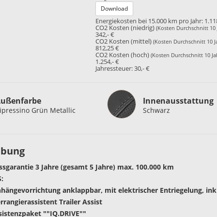
Download
Energiekosten bei 15.000 km pro Jahr:
1.11
CO2 Kosten (niedrig)
(Kosten Durchschnitt 10 
342,- €
CO2 Kosten (mittel)
(Kosten Durchschnitt 10 J
812,25 €
CO2 Kosten (hoch)
(Kosten Durchschnitt 10 Ja
1.254,- €
Jahressteuer:
30,- €
Innenausstattung
ußenfarbe
Innenausstattung
ipressino Grün Metallic
Schwarz
ibung
sgarantie 3 Jahre (gesamt 5 Jahre) max. 100.000 km
:
hängevorrichtung anklappbar, mit elektrischer Entriegelung, inkl
rangierassistent Trailer Assist
sistenzpaket ""IQ.DRIVE""