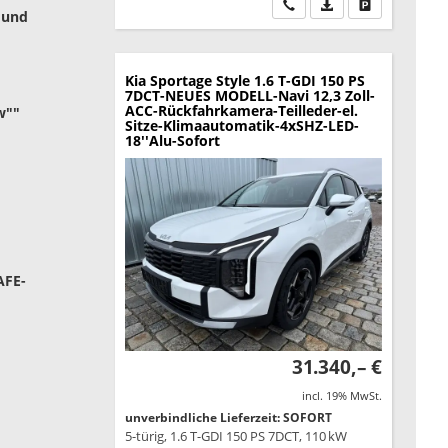
Wir rufen Sie an
PDF-Datei, Fahrzeu
Drucken, park
 und
Kia Sportage
Style 1.6 T-GDI 150 PS
7DCT-NEUES MODELL-Navi 12,3 Zoll-
ACC-Rückfahrkamera-Teilleder-el.
w""
Sitze-Klimaautomatik-4xSHZ-LED-
18''Alu-Sofort
AFE-
31.340,– €
incl. 19% MwSt.
unverbindliche Lieferzeit: SOFORT
5-türig, 1.6 T-GDI 150 PS 7DCT, 110 kW