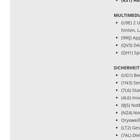
(KS1) He
MULTIMEDI
(U9E) 2 
hinten, 
(9WJ) Ap
(QV3) DA
(QH1) Sp
SICHERHEIT
(UG1) Be
(1N3) Se
(7L6) St
(4L6) In
(8J5) No
(NZ4) No
Oryxweiß
(LT2) Ge
(7AL) Di