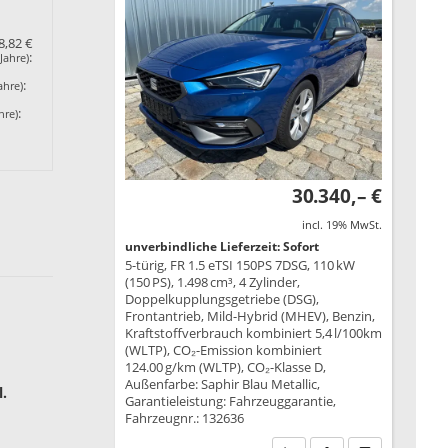
8,82 €
:
Jahre)
:
ahre)
:
hre)
30.340,– €
incl. 19% MwSt.
unverbindliche Lieferzeit: Sofort
5-türig, FR 1.5 eTSI 150PS 7DSG, 110 kW
(150 PS), 1.498 cm³, 4 Zylinder,
Doppelkupplungsgetriebe (DSG),
Frontantrieb, Mild-Hybrid (MHEV), Benzin,
Kraftstoffverbrauch kombiniert 5,4 l/100km
(WLTP), CO₂-Emission kombiniert
124.00 g/km (WLTP), CO₂-Klasse D,
Außenfarbe: Saphir Blau Metallic,
.
Garantieleistung: Fahrzeuggarantie,
Fahrzeugnr.: 132636