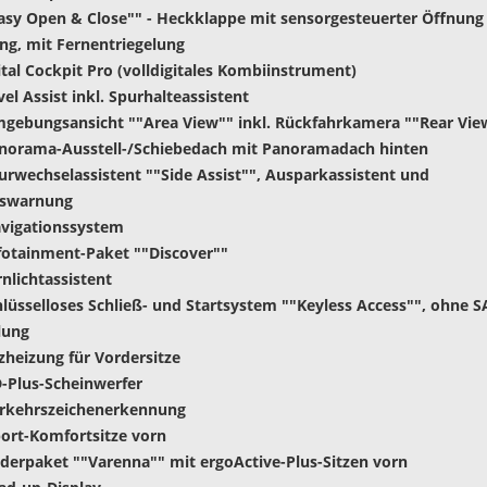
Easy Open & Close"" - Heckklappe mit sensorgesteuerter Öffnung
ng, mit Fernentriegelung
gital Cockpit Pro (volldigitales Kombiinstrument)
vel Assist inkl. Spurhalteassistent
gebungsansicht ""Area View"" inkl. Rückfahrkamera ""Rear Vie
anorama-Ausstell-/Schiebedach mit Panoramadach hinten
urwechselassistent ""Side Assist"", Ausparkassistent und
gswarnung
avigationssystem
fotainment-Paket ""Discover""
rnlichtassistent
hlüsselloses Schließ- und Startsystem ""Keyless Access"", ohne S
lung
tzheizung für Vordersitze
D-Plus-Scheinwerfer
erkehrszeichenerkennung
ort-Komfortsitze vorn
derpaket ""Varenna"" mit ergoActive-Plus-Sitzen vorn