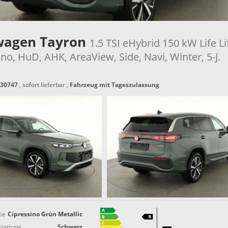
wagen Tayron
1.5 TSI eHybrid 150 kW Life Li
no, HuD, AHK, AreaView, Side, Navi, Winter, 5-J.
30747
,
sofort lieferbar
,
Fahrzeug mit Tageszulassung
be
Cipressino Grün Metallic
tattung
Schwarz