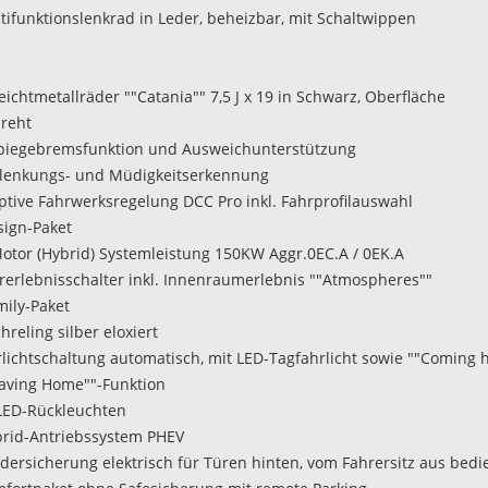
ltifunktionslenkrad in Leder, beheizbar, mit Schaltwippen
eichtmetallräder ""Catania"" 7,5 J x 19 in Schwarz, Oberfläche
reht
biegebremsfunktion und Ausweichunterstützung
lenkungs- und Müdigkeitserkennung
aptive Fahrwerksregelung DCC Pro inkl. Fahrprofilauswahl
sign-Paket
Motor (Hybrid) Systemleistung 150KW Aggr.0EC.A / 0EK.A
hrerlebnisschalter inkl. Innenraumerlebnis ""Atmospheres""
mily-Paket
hreling silber eloxiert
hrlichtschaltung automatisch, mit LED-Tagfahrlicht sowie ""Coming 
aving Home""-Funktion
-LED-Rückleuchten
brid-Antriebssystem PHEV
ndersicherung elektrisch für Türen hinten, vom Fahrersitz aus bed