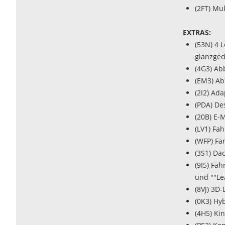
(2FT) Mu
EXTRAS:
(53N) 4 L
glanzged
(4G3) Ab
(EM3) Ab
(2I2) Ad
(PDA) De
(20B) E-
(LV1) Fa
(WFP) Fa
(3S1) Dac
(9I5) Fa
und ""Le
(8VJ) 3D
(0K3) Hy
(4H5) Ki