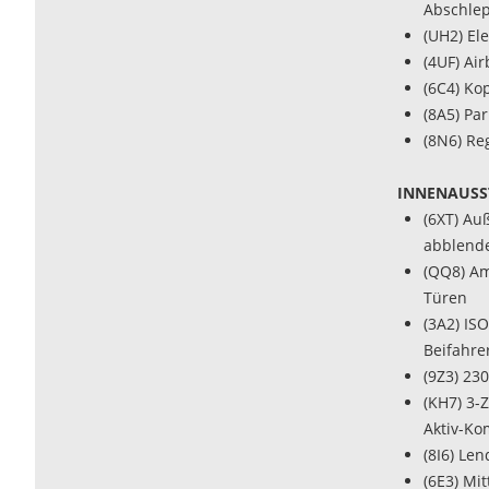
Abschle
(UH2) El
(4UF) Ai
(6C4) Ko
(8A5) Par
(8N6) Re
INNENAUSS
(6XT) Auß
abblend
(QQ8) Am
Türen
(3A2) IS
Beifahrer
(9Z3) 23
(KH7) 3-
Aktiv-Kom
(8I6) Le
(6E3) Mi