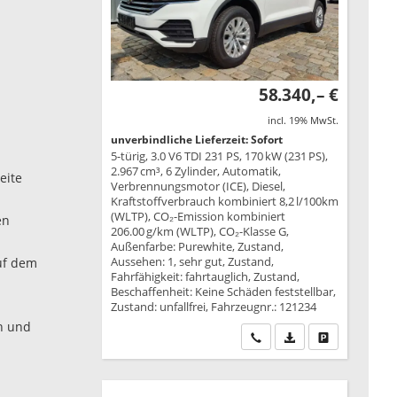
58.340,– €
incl. 19% MwSt.
unverbindliche Lieferzeit: Sofort
5-türig, 3.0 V6 TDI 231 PS, 170 kW (231 PS),
2.967 cm³, 6 Zylinder, Automatik,
eite
Verbrennungsmotor (ICE), Diesel,
Kraftstoffverbrauch kombiniert 8,2 l/100km
(WLTP), CO₂-Emission kombiniert
en
206.00 g/km (WLTP), CO₂-Klasse G,
Außenfarbe: Purewhite, Zustand,
Aussehen: 1, sehr gut, Zustand,
auf dem
Fahrfähigkeit: fahrtauglich, Zustand,
Beschaffenheit: Keine Schäden feststellbar,
Zustand: unfallfrei, Fahrzeugnr.: 121234
en und
Wir rufen Sie an
PDF-Datei, Fahrzeu
Drucken, park