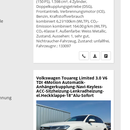
(150 PS), 1.598 cm³, 4 Zylinder,
Doppelkupplungsgetriebe (DSG),
Frontantrieb, Verbrennungsmotor (ICE),
Benzin, Kraftstoffverbrauch
le
kombiniert 6,2 l/100km (WLTP), CO₂-
Emission kombiniert 164.00 g/km (WLTP),
CO₂-Klasse F, Außenfarbe: Weiss Metallic,
Zustand, Aussehen: 1, sehr gut,
Nichtraucher-Fahrzeug, Zustand: unfallfrei,
Fahrzeugnr.: 133097
Wir rufen Sie an
PDF-Datei, Fahrzeu
Drucken, park
Volkswagen Touareg
Limited 3.0 V6
TDI 4Motion Automatik-
Anhängerkupplung-Navi-Keyless-
ACC-Sitzheizung-Lenkradheizung-
el.Heckklappe-18''Alu-Sofort
ennung