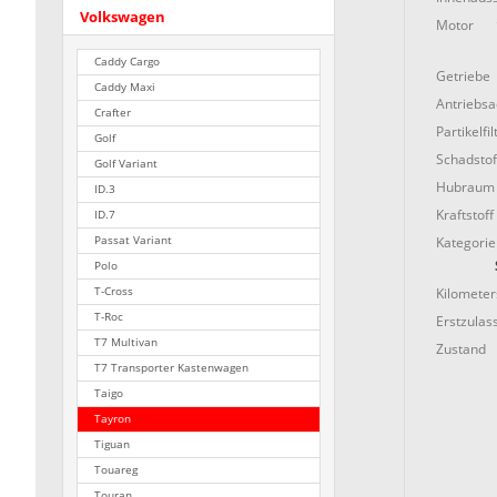
Volkswagen
Motor
Caddy Cargo
Getriebe
Caddy Maxi
Antriebs
Crafter
Partikelfil
Golf
Schadstof
Golf Variant
Hubraum
ID.3
Kraftstoff
ID.7
Kategorie
Passat Variant
Polo
Kilometer
T-Cross
T-Roc
Erstzulas
T7 Multivan
Zustand
T7 Transporter Kastenwagen
Taigo
Tayron
Tiguan
Touareg
Touran