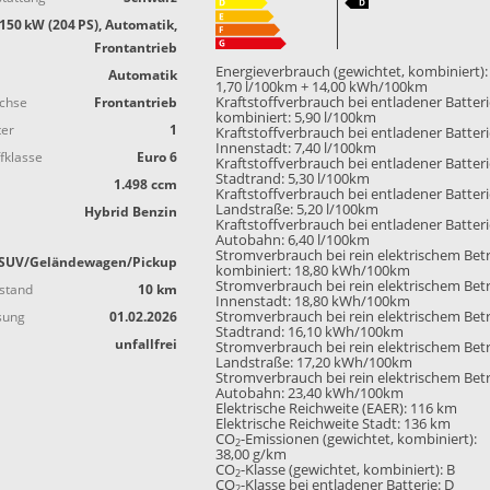
150 kW (204 PS), Automatik,
Frontantrieb
Energieverbrauch (gewichtet, kombiniert):
Automatik
1,70 l/100km + 14,00 kWh/100km
achse
Frontantrieb
Kraftstoffverbrauch bei entladener Batter
kombiniert:
5,90 l/100km
ter
1
Kraftstoffverbrauch bei entladener Batter
Innenstadt:
7,40 l/100km
fklasse
Euro 6
Kraftstoffverbrauch bei entladener Batter
Stadtrand:
5,30 l/100km
1.498 ccm
Kraftstoffverbrauch bei entladener Batter
Landstraße:
5,20 l/100km
Hybrid Benzin
Kraftstoffverbrauch bei entladener Batter
Autobahn:
6,40 l/100km
Stromverbrauch bei rein elektrischem Bet
SUV/Geländewagen/Pickup
kombiniert:
18,80 kWh/100km
Stromverbrauch bei rein elektrischem Bet
stand
10 km
Innenstadt:
18,80 kWh/100km
sung
01.02.2026
Stromverbrauch bei rein elektrischem Bet
Stadtrand:
16,10 kWh/100km
unfallfrei
Stromverbrauch bei rein elektrischem Bet
Landstraße:
17,20 kWh/100km
Stromverbrauch bei rein elektrischem Bet
Autobahn:
23,40 kWh/100km
Elektrische Reichweite (EAER):
116 km
Elektrische Reichweite Stadt:
136 km
CO
-Emissionen (gewichtet, kombiniert):
2
38,00 g/km
CO
-Klasse (gewichtet, kombiniert):
B
2
CO
-Klasse bei entladener Batterie:
D
2