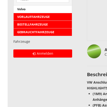
Volvo
VORLAUFFAHRZEUGE
BESTELLFAHRZEUGE
GEBRAUCHTFAHRZEUGE
Fahrzeuge
A
Anmelden
C
Beschre
VW Anschlus
HIGHLIGHTS
(1M9) An
Anhänger
(PFB) As