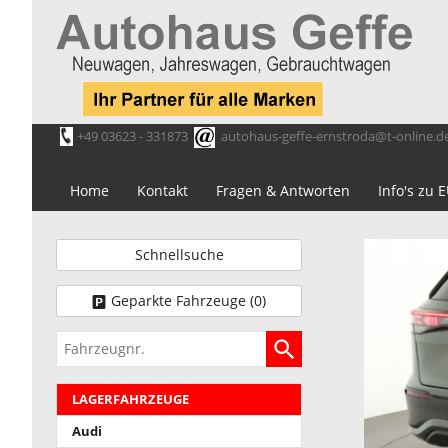
+49 03623 - 331873
autohaus-geffe-ernstroda@t-online.d
Home
Kontakt
Fragen & Antworten
Info's zu
Schnellsuche
Geparkte Fahrzeuge (
0
)
Fahrzeugnr.
LAGERFAHRZEUGE
Audi