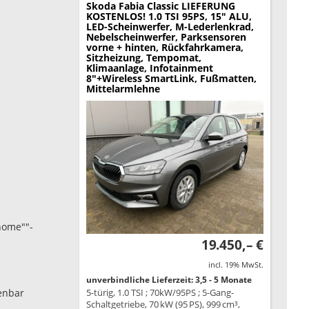
Skoda Fabia
Classic LIEFERUNG
KOSTENLOS! 1.0 TSI 95PS, 15" ALU,
LED-Scheinwerfer, M-Lederlenkrad,
Nebelscheinwerfer, Parksensoren
vorne + hinten, Rückfahrkamera,
Sitzheizung, Tempomat,
Klimaanlage, Infotainment
8"+Wireless SmartLink, Fußmatten,
Mittelarmlehne
home""-
19.450,– €
incl. 19% MwSt.
unverbindliche Lieferzeit: 3,5 - 5 Monate
ienbar
5-türig, 1.0 TSI ; 70kW/95PS ; 5-Gang-
Schaltgetriebe, 70 kW (95 PS), 999 cm³,