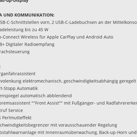
ad-up-Display
A UND KOMMUNIKATION:
USB-C-Schnittstellen vorn, 2 USB-C-Ladebuchsen an der Mittelkonso
Ladeleistung bis zu 45 W
p-Connect Wireless für Apple CarPlay und Android Auto
B+ Digitaler Radioempfang
rachsteuerung
:
rganfahrassistent
rvolenkung elektromechanisch, geschwindigkeitsabhängig geregelt
art-Stopp Automatik
nenspiegel automatisch abblendend
tbremsassistent ""Front Assist"" mit Fußgänger- und Radfahrererk
truf Service
 Perlmutteffekt
schwindigkeitsbegrenzer mit vorausschauender Regelung
ebstahlwarnanlage mit Innenraumüberwachung, Back-up-Horn und