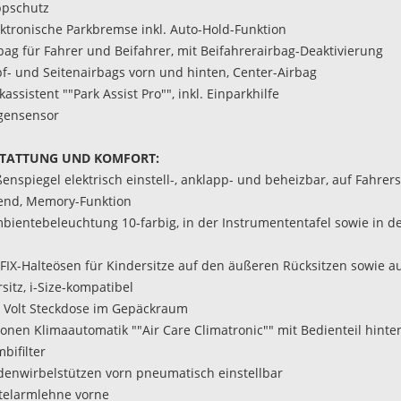
ppschutz
ektronische Parkbremse inkl. Auto-Hold-Funktion
rbag für Fahrer und Beifahrer, mit Beifahrerairbag-Deaktivierung
pf- und Seitenairbags vorn und hinten, Center-Airbag
kassistent ""Park Assist Pro"", inkl. Einparkhilfe
gensensor
TATTUNG UND KOMFORT:
enspiegel elektrisch einstell-, anklapp- und beheizbar, auf Fahrers
end, Memory-Funktion
bientebeleuchtung 10-farbig, in der Instrumententafel sowie in d
OFIX-Halteösen für Kindersitze auf den äußeren Rücksitzen sowie 
sitz, i-Size-kompatibel
0 Volt Steckdose im Gepäckraum
Zonen Klimaautomatik ""Air Care Climatronic"" mit Bedienteil hint
bifilter
ndenwirbelstützen vorn pneumatisch einstellbar
ttelarmlehne vorne