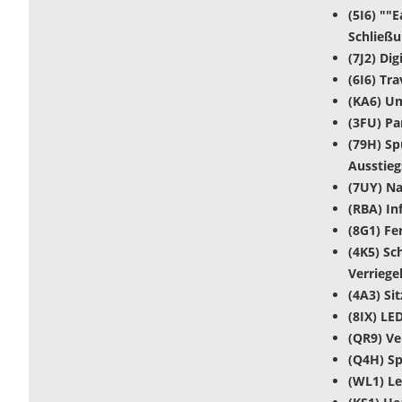
(5I6) ""
Schließu
(7J2) Di
(6I6) Tra
(KA6) Um
(3FU) P
(79H) Sp
Ausstie
(7UY) N
(RBA) In
(8G1) Fe
(4K5) Sc
Verriege
(4A3) Si
(8IX) LE
(QR9) V
(Q4H) Sp
(WL1) Le