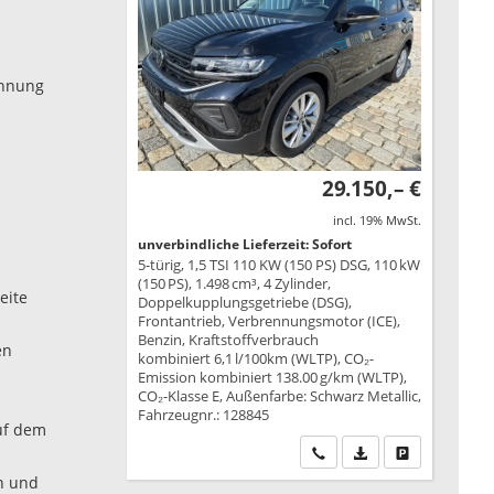
ennung
29.150,– €
incl. 19% MwSt.
unverbindliche Lieferzeit: Sofort
5-türig, 1,5 TSI 110 KW (150 PS) DSG, 110 kW
(150 PS), 1.498 cm³, 4 Zylinder,
eite
Doppelkupplungsgetriebe (DSG),
Frontantrieb, Verbrennungsmotor (ICE),
Benzin, Kraftstoffverbrauch
en
kombiniert 6,1 l/100km (WLTP), CO₂-
Emission kombiniert 138.00 g/km (WLTP),
CO₂-Klasse E, Außenfarbe: Schwarz Metallic,
Fahrzeugnr.: 128845
auf dem
Wir rufen Sie an
PDF-Datei, Fahrzeu
Drucken, park
en und