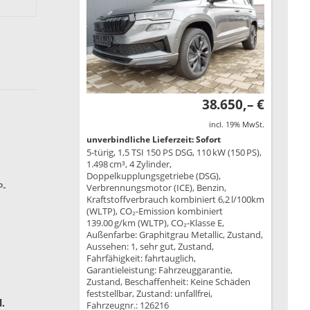
38.650,– €
incl. 19% MwSt.
unverbindliche Lieferzeit: Sofort
5-türig, 1,5 TSI 150 PS DSG, 110 kW (150 PS),
1.498 cm³, 4 Zylinder,
Doppelkupplungsgetriebe (DSG),
P-
Verbrennungsmotor (ICE), Benzin,
Kraftstoffverbrauch kombiniert 6,2 l/100km
(WLTP), CO₂-Emission kombiniert
139.00 g/km (WLTP), CO₂-Klasse E,
Außenfarbe: Graphitgrau Metallic, Zustand,
Aussehen: 1, sehr gut, Zustand,
Fahrfähigkeit: fahrtauglich,
Garantieleistung: Fahrzeuggarantie,
Zustand, Beschaffenheit: Keine Schäden
feststellbar, Zustand: unfallfrei,
.
Fahrzeugnr.: 126216