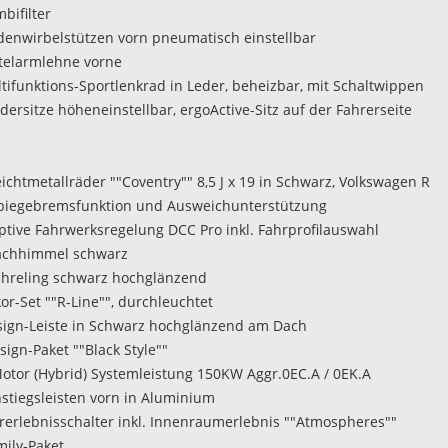
bifilter
ndenwirbelstützen vorn pneumatisch einstellbar
ttelarmlehne vorne
ltifunktions-Sportlenkrad in Leder, beheizbar, mit Schaltwippen
dersitze höheneinstellbar, ergoActive-Sitz auf der Fahrerseite
eichtmetallräder ""Coventry"" 8,5 J x 19 in Schwarz, Volkswagen R
biegebremsfunktion und Ausweichunterstützung
aptive Fahrwerksregelung DCC Pro inkl. Fahrprofilauswahl
achhimmel schwarz
chreling schwarz hochglänzend
or-Set ""R-Line"", durchleuchtet
sign-Leiste in Schwarz hochglänzend am Dach
sign-Paket ""Black Style""
Motor (Hybrid) Systemleistung 150KW Aggr.0EC.A / 0EK.A
nstiegsleisten vorn in Aluminium
hrerlebnisschalter inkl. Innenraumerlebnis ""Atmospheres""
mily-Paket