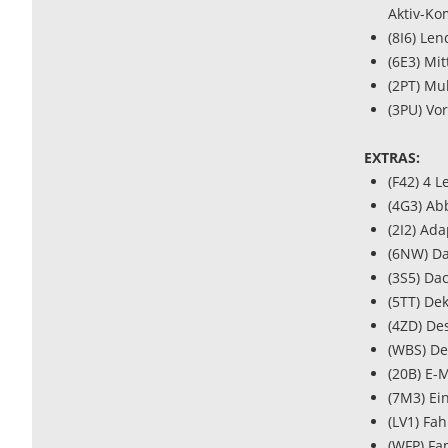
Aktiv-Kom
(8I6) Le
(6E3) Mi
(2PT) Mu
(3PU) Vor
EXTRAS:
(F42) 4 L
(4G3) Ab
(2I2) Ad
(6NW) D
(3S5) Da
(5TT) Dek
(4ZD) De
(WBS) De
(20B) E-
(7M3) Ei
(LV1) Fa
(WFP) Fa