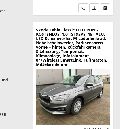
Wir rufen Sie an
PDF-Datei, Fahrzeu
Drucken, park
w""
Skoda Fabia
Classic LIEFERUNG
KOSTENLOS! 1.0 TSI 95PS, 15" ALU,
LED-Scheinwerfer, M-Lederlenkrad,
Nebelscheinwerfer, Parksensoren
vorne + hinten, Rückfahrkamera,
Sitzheizung, Tempomat,
Klimaanlage, Infotainment
8"+Wireless SmartLink, Fußmatten,
Mittelarmlehne
 und
AFE-