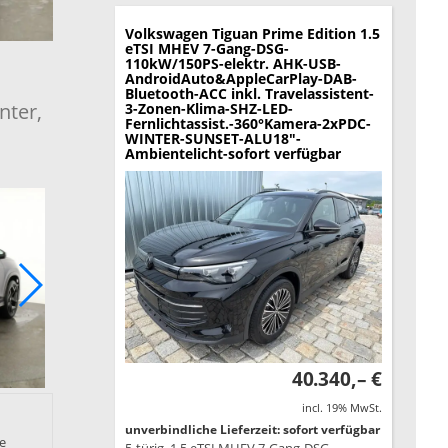
Volkswagen Tiguan
Prime Edition 1.5
eTSI MHEV 7-Gang-DSG-
110kW/150PS-elektr. AHK-USB-
AndroidAuto&AppleCarPlay-DAB-
Bluetooth-ACC inkl. Travelassistent-
nter,
3-Zonen-Klima-SHZ-LED-
Fernlichtassist.-360°Kamera-2xPDC-
WINTER-SUNSET-ALU18"-
Ambientelicht-sofort verfügbar
40.340,– €
incl. 19% MwSt.
unverbindliche Lieferzeit: sofort verfügbar
ie