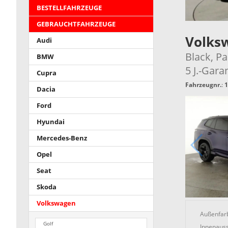
BESTELLFAHRZEUGE
GEBRAUCHTFAHRZEUGE
Volks
Audi
Black, Pa
BMW
5 J.-Gara
Cupra
Fahrzeugnr.
:
1
Dacia
Ford
Hyundai
Mercedes-Benz
Opel
Seat
Skoda
Volkswagen
Außenfar
Golf
Innenauss