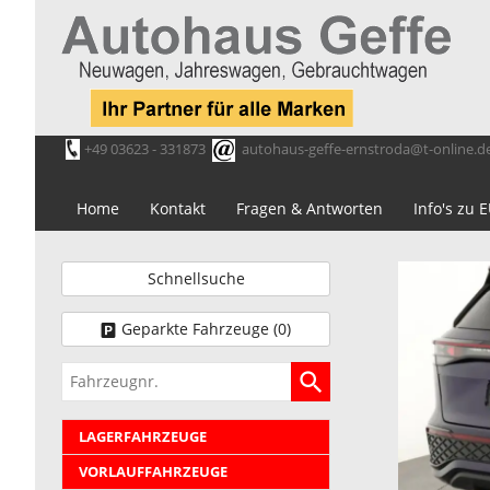
+49 03623 - 331873
autohaus-geffe-ernstroda@t-online.d
Home
Kontakt
Fragen & Antworten
Info's zu
Schnellsuche
Geparkte Fahrzeuge (
0
)
Fahrzeugnr.
LAGERFAHRZEUGE
VORLAUFFAHRZEUGE