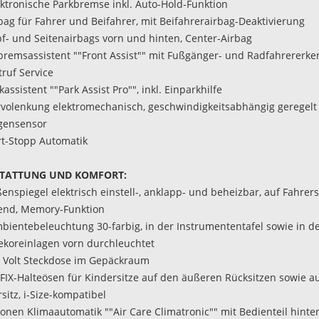
ektronische Parkbremse inkl. Auto-Hold-Funktion
rbag für Fahrer und Beifahrer, mit Beifahrerairbag-Deaktivierung
pf- und Seitenairbags vorn und hinten, Center-Airbag
tbremsassistent ""Front Assist"" mit Fußgänger- und Radfahrererk
truf Service
kassistent ""Park Assist Pro"", inkl. Einparkhilfe
rvolenkung elektromechanisch, geschwindigkeitsabhängig geregelt
gensensor
art-Stopp Automatik
TATTUNG UND KOMFORT:
enspiegel elektrisch einstell-, anklapp- und beheizbar, auf Fahrers
end, Memory-Funktion
bientebeleuchtung 30-farbig, in der Instrumententafel sowie in d
ekoreinlagen vorn durchleuchtet
0 Volt Steckdose im Gepäckraum
OFIX-Halteösen für Kindersitze auf den äußeren Rücksitzen sowie 
sitz, i-Size-kompatibel
Zonen Klimaautomatik ""Air Care Climatronic"" mit Bedienteil hint