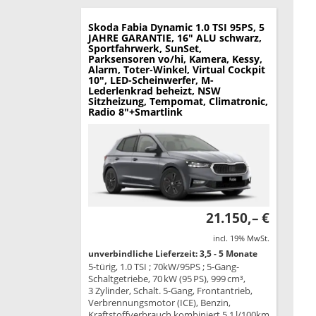
Skoda Fabia
Dynamic 1.0 TSI 95PS, 5
JAHRE GARANTIE, 16" ALU schwarz,
Sportfahrwerk, SunSet,
Parksensoren vo/hi, Kamera, Kessy,
Alarm, Toter-Winkel, Virtual Cockpit
10", LED-Scheinwerfer, M-
Lederlenkrad beheizt, NSW
Sitzheizung, Tempomat, Climatronic,
Radio 8"+Smartlink
21.150,– €
incl. 19% MwSt.
unverbindliche Lieferzeit: 3,5 - 5 Monate
5-türig, 1.0 TSI ; 70kW/95PS ; 5-Gang-
Schaltgetriebe, 70 kW (95 PS), 999 cm³,
3 Zylinder, Schalt. 5-Gang, Frontantrieb,
Verbrennungsmotor (ICE), Benzin,
Kraftstoffverbrauch kombiniert 5,1 l/100km