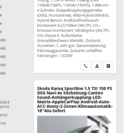
5-türig, 1.5 eTSI MHEV 7-Gang-DSG-
110kW/150PS, 110 kW (150 PS), 1.498 cm³,
ie
4 Zylinder, Doppelkupplungsgetriebe
ie
(DSG), Frontantrieb, Mild-Hybrid (MHEV),
Hybrid Benzin, Kraftstoffverbrauch
ie
kombiniert 6,2 l/100km (WLTP), CO₂-
Emission kombiniert 140.00 g/km (WLTP),
ie
CO₂-Klasse E, Außenfarbe:
rieb
Grenadillaschwarz Metallic, Zustand,
Aussehen: 1, sehr gut, Garantieleistung:
rieb
Fahrzeuggarantie, Zustand: unfallfrei,
Fahrzeugnr.: 132339
rieb
rieb
Wir rufen Sie an
PDF-Datei, Fahrzeu
Drucken, park
rieb
Skoda Karoq
Sportline 1,5 TSI 150 PS
DSG Navi-4x Sitzheizung-Canton
Sound-Anhängerkupplung-LED-
Matrix-AppleCarPlay-Android-Auto-
3,64 €
ACC-Kessy-2-Zonen-Klimaautomatik-
:
Jahre)
18''Alu-Sofort
:
ahre)
:
hre)