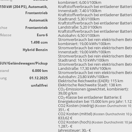
kombiniert:
6,00 l/100km
150 kW (204 PS), Automatik,
Kraftstoffverbrauch bei entladener Batter
Innenstadt:
7,40 l/100km
Frontantrieb
Kraftstoffverbrauch bei entladener Batter
Stadtrand:
5,30 l/100km
Automatik
Kraftstoffverbrauch bei entladener Batter
Landstraße:
5,20 l/100km
achse
Frontantrieb
Kraftstoffverbrauch bei entladener Batter
fklasse
Euro 6
Autobahn:
6,50 l/100km
Stromverbrauch bei rein elektrischem Bet
1.498 ccm
kombiniert:
19,00 kWh/100km
Stromverbrauch bei rein elektrischem Bet
Hybrid Benzin
Innenstadt:
19,00 kWh/100km
Stromverbrauch bei rein elektrischem Bet
Stadtrand:
16,10 kWh/100km
SUV/Geländewagen/Pickup
Stromverbrauch bei rein elektrischem Bet
Landstraße:
17,30 kWh/100km
stand
6.000 km
Stromverbrauch bei rein elektrischem Bet
Autobahn:
23,80 kWh/100km
sung
01.12.2025
Elektrische Reichweite (EAER):
115 km
Elektrische Reichweite Stadt:
138 km
unfallfrei
CO
-Emissionen (gewichtet, kombiniert):
2
39,00 g/km
CO
-Klasse bei entladener Batterie:
E
2
Energiekosten bei 15.000 km pro Jahr:
1.12
CO2 Kosten (niedrig)
(Kosten Durchschnitt 10 
351,- €
CO2 Kosten (mittel)
(Kosten Durchschnitt 10 J
833,62 €
CO2 Kosten (hoch)
(Kosten Durchschnitt 10 Ja
1.287,- €
Jahressteuer:
30,- €