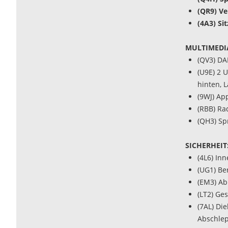
(QR9) V
(4A3) Si
MULTIMEDI
(QV3) DA
(U9E) 2 
hinten, 
(9WJ) Ap
(RBB) Ra
(QH3) Sp
SICHERHEIT
(4L6) In
(UG1) Be
(EM3) Ab
(LT2) Ge
(7AL) Di
Abschle