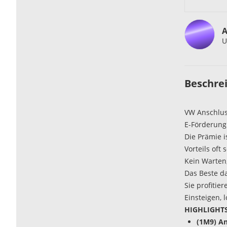
A
U
Beschre
VW Anschlus
E-Förderung
Die Prämie i
Vorteils oft
Kein Warten, 
Das Beste d
Sie profitie
Einsteigen, 
HIGHLIGHTS
(1M9) An