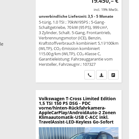
19.450,– €
incl. 19% MwSt.
unverbindliche Lieferzeit: 3,5 - 5 Monate
5-türig, 1.0 TSI ; 70kW/95PS ; 5-Gang-
Schaltgetriebe, 70 kW (95 PS), 999 cm³,
3 Zylinder, Schalt. 5-Gang, Frontantrieb,
Verbrennungsmotor (ICE), Benzin,
Kraftstoffverbrauch kombiniert 5,1 l/100km
le
(WLTP), CO₂-Emission kombiniert
115.00 g/km (WLTP), CO₂-Klasse C,
Garantieleistung: Fahrzeuggarantie vom
Hersteller, Fahrzeugnr.: 107327
Wir rufen Sie an
PDF-Datei, Fahrzeu
Drucken, park
Volkswagen T-Cross
Limited Edition
1,5 TSI 150 PS DSG - PDC
vorne/hinten-Rückfahrkamera-
AppleCarPlay/AndroidAuto-2 Zonen
Klimaautomatik-USB C-ACC inkl.
TravelAssist-LED-Keyless Go-Sofort