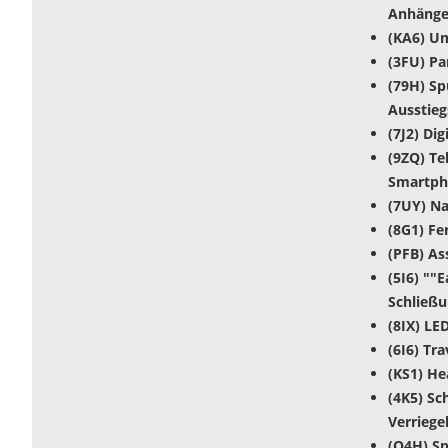
Anhänger
(KA6) Um
(3FU) P
(79H) Sp
Ausstie
(7J2) Di
(9ZQ) Te
Smartpho
(7UY) N
(8G1) Fe
(PFB) As
(5I6) ""
Schließu
(8IX) LE
(6I6) Tra
(KS1) He
(4K5) Sc
Verriege
(Q4H) Sp