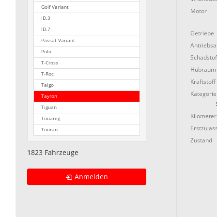
Golf Variant
Motor
ID.3
ID.7
Getriebe
Passat Variant
Antriebs
Polo
Schadstof
T-Cross
Hubraum
T-Roc
Kraftstoff
Taigo
Kategorie
Tayron
Tiguan
Kilometer
Touareg
Erstzulas
Touran
Zustand
1823 Fahrzeuge
Anmelden