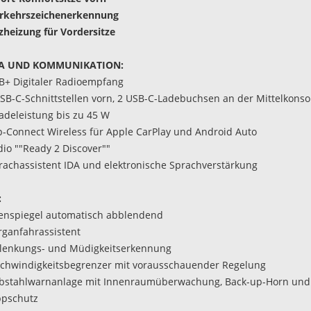
erkehrszeichenerkennung
tzheizung für Vordersitze
A UND KOMMUNIKATION:
B+ Digitaler Radioempfang
USB-C-Schnittstellen vorn, 2 USB-C-Ladebuchsen an der Mittelkonso
Ladeleistung bis zu 45 W
p-Connect Wireless für Apple CarPlay und Android Auto
dio ""Ready 2 Discover""
rachassistent IDA und elektronische Sprachverstärkung
:
nenspiegel automatisch abblendend
rganfahrassistent
lenkungs- und Müdigkeitserkennung
schwindigkeitsbegrenzer mit vorausschauender Regelung
ebstahlwarnanlage mit Innenraumüberwachung, Back-up-Horn und
ppschutz