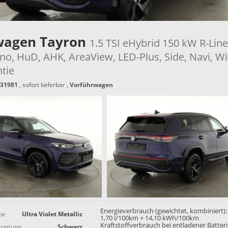
wagen Tayron
1.5 TSI eHybrid 150 kW R-Line
no, HuD, AHK, AreaView, LED-Plus, Side, Navi, Wi
ntie
31981
,
sofort lieferbar
,
Vorführwagen
Energieverbrauch (gewichtet, kombiniert):
be
Ultra Violet Metallic
1,70 l/100km + 14,10 kWh/100km
Kraftstoffverbrauch bei entladener Batter
tattung
Schwarz