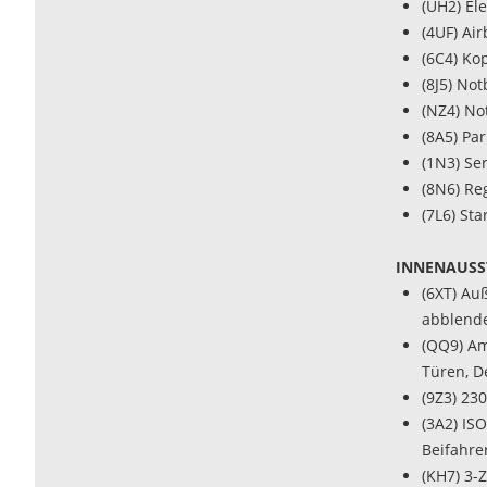
(UH2) El
(4UF) Ai
(6C4) Ko
(8J5) No
(NZ4) No
(8A5) Par
(1N3) Se
(8N6) Re
(7L6) St
INNENAUSS
(6XT) Auß
abblend
(QQ9) Am
Türen, D
(9Z3) 23
(3A2) IS
Beifahrer
(KH7) 3-