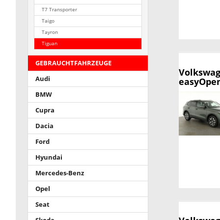
T7 Transporter
Taigo
Tayron
Tiguan
GEBRAUCHTFAHRZEUGE
Volkswag
Audi
easyOpen
BMW
Cupra
Dacia
Ford
Hyundai
Mercedes-Benz
Opel
Seat