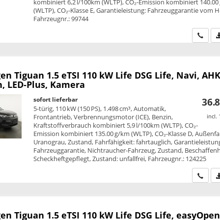
kombiniert 6,2 l/100km (WLTP), CO₂-Emission kombiniert 140.00
(WLTP), CO₂-Klasse E, Garantieleistung: Fahrzeuggarantie vom He
Fahrzeugnr.: 99744
Wir ru
en Tiguan
1.5 eTSI 110 kW Life DSG Life, Navi, AHK
, LED-Plus, Kamera
sofort lieferbar
36.8
5-türig, 110 kW (150 PS), 1.498 cm³, Automatik,
Frontantrieb, Verbrennungsmotor (ICE), Benzin,
incl.
Kraftstoffverbrauch kombiniert 5,9 l/100km (WLTP), CO₂-
Emission kombiniert 135.00 g/km (WLTP), CO₂-Klasse D, Außenfa
Uranograu, Zustand, Fahrfähigkeit: fahrtauglich, Garantieleistun
Fahrzeuggarantie, Nichtraucher-Fahrzeug, Zustand, Beschaffenh
Scheckheftgepflegt, Zustand: unfallfrei, Fahrzeugnr.: 124225
Wir ru
en Tiguan
1.5 eTSI 110 kW Life DSG Life, easyOpen