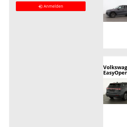
Anmelden
Volkswag
EasyOpen,