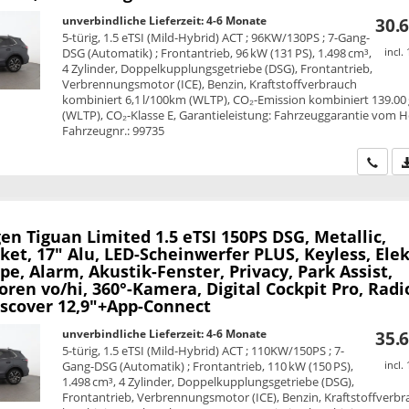
unverbindliche Lieferzeit: 4-6 Monate
30.6
5-türig, 1.5 eTSI (Mild-Hybrid) ACT ; 96KW/130PS ; 7-Gang-
DSG (Automatik) ; Frontantrieb, 96 kW (131 PS), 1.498 cm³,
incl.
4 Zylinder, Doppelkupplungsgetriebe (DSG), Frontantrieb,
Verbrennungsmotor (ICE), Benzin, Kraftstoffverbrauch
kombiniert 6,1 l/100km (WLTP), CO₂-Emission kombiniert 139.00
(WLTP), CO₂-Klasse E, Garantieleistung: Fahrzeuggarantie vom He
Fahrzeugnr.: 99735
Wir ru
en Tiguan
Limited 1.5 eTSI 150PS DSG, Metallic,
et, 17" Alu, LED-Scheinwerfer PLUS, Keyless, Elek
e, Alarm, Akustik-Fenster, Privacy, Park Assist,
ren vo/hi, 360°-Kamera, Digital Cockpit Pro, Radi
scover 12,9"+App-Connect
unverbindliche Lieferzeit: 4-6 Monate
35.6
5-türig, 1.5 eTSI (Mild-Hybrid) ACT ; 110KW/150PS ; 7-
Gang-DSG (Automatik) ; Frontantrieb, 110 kW (150 PS),
incl.
1.498 cm³, 4 Zylinder, Doppelkupplungsgetriebe (DSG),
Frontantrieb, Verbrennungsmotor (ICE), Benzin, Kraftstoffverb