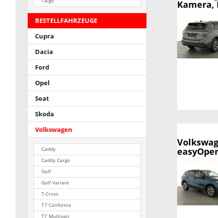
Taigo
Kamera, 
BESTELLFAHRZEUGE
Cupra
Dacia
Ford
Opel
Seat
Skoda
Volkswagen
Volkswag
easyOpen
Caddy
Caddy Cargo
Golf
Golf Variant
T-Cross
T7 California
T7 Multivan