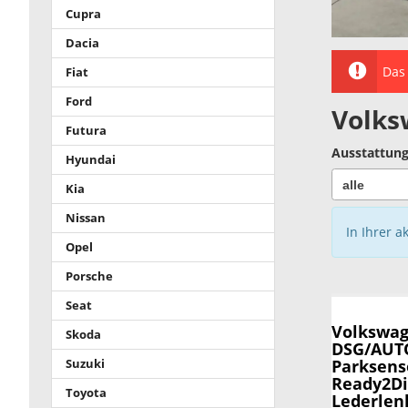
Cupra
Dacia
Das 
Fiat
Ford
Volks
Futura
Ausstattung
Hyundai
Kia
Nissan
In Ihrer a
Opel
Porsche
Seat
Volkswag
Skoda
DSG/AUTO
Parksenso
Suzuki
Ready2Dis
Toyota
Lederlen