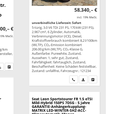
tr.
58.340,– €
o
incl. 19% MwSt.
unverbindliche Lieferzeit: Sofort
5-türig, 3.0 V6 TDI 231 PS, 170 kW (231 PS),
00,– €
2.967 cm³, 6 Zylinder, Automatik,
Verbrennungsmotor (ICE), Diesel,
 19% MwSt.
Kraftstoffverbrauch kombiniert 8,2 l/100km
(WLTP), CO₂-Emission kombiniert
206.00 g/km (WLTP), CO₂-Klasse G,
 g/km
Außenfarbe: Purewhite, Zustand,
rsteller,
Aussehen: 1, sehr gut, Zustand,
Fahrfähigkeit: fahrtauglich, Zustand,
Beschaffenheit: Keine Schäden feststellbar,
fen Sie an
PDF-Datei, Fahrzeugexposé drucken
Drucken, parken oder vergleichen
Zustand: unfallfrei, Fahrzeugnr.: 121234
Wir rufen Sie an
PDF-Datei, Fahrzeu
Drucken, park
,
Seat Leon Sportstourer
FR 1.5 eTSI
Mild-Hybrid 150PS 7DSG - 5 Jahre
GARANTIE-Anhängerkupplung-
MATRIX LED-WINTER-SHZ-ACC-