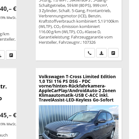
5-türig, 1.0 MPI ; 59KW/80PS ; 5-Gang-
Schaltgetriebe, 59 kW (80 PS), 999 cm³,
40,– €
3 Zylinder, Schalt. 5-Gang, Frontantrieb,
Verbrennungsmotor (ICE), Benzin,
 19% MwSt.
Kraftstoffverbrauch kombiniert 5,1 l/100km
(WLTP), CO₂-Emission kombiniert
116.00 g/km (WLTP), CO₂-Klasse D,
 g/km
Garantieleistung: Fahrzeuggarantie vom
rsteller,
Hersteller, Fahrzeugnr.: 107326
Wir rufen Sie an
PDF-Datei, Fahrzeu
Drucken, park
fen Sie an
PDF-Datei, Fahrzeugexposé drucken
Drucken, parken oder vergleichen
Volkswagen T-Cross
Limited Edition
1,0 TSI 116 PS DSG - PDC
tr.
vorne/hinten-Rückfahrkamera-
AppleCarPlay/AndroidAuto-2 Zonen
Klimaautomatik-USB C-ACC inkl.
o
TravelAssist-LED-Keyless Go-Sofort
45,– €
 19% MwSt.
rauch