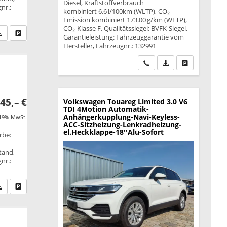
Diesel, Kraftstoffverbrauch
nr.:
kombiniert 6,6 l/100km (WLTP), CO₂-
Emission kombiniert 173.00 g/km (WLTP),
CO₂-Klasse F, Qualitätssiegel: BVFK-Siegel,
fen Sie an
PDF-Datei, Fahrzeugexposé drucken
Drucken, parken oder vergleichen
Garantieleistung: Fahrzeuggarantie vom
Hersteller, Fahrzeugnr.: 132991
Wir rufen Sie an
PDF-Datei, Fahrzeu
Drucken, park
45,– €
Volkswagen Touareg
Limited 3.0 V6
TDI 4Motion Automatik-
Anhängerkupplung-Navi-Keyless-
 19% MwSt.
ACC-Sitzheizung-Lenkradheizung-
el.Heckklappe-18''Alu-Sofort
rbe:
tand,
nr.:
fen Sie an
PDF-Datei, Fahrzeugexposé drucken
Drucken, parken oder vergleichen