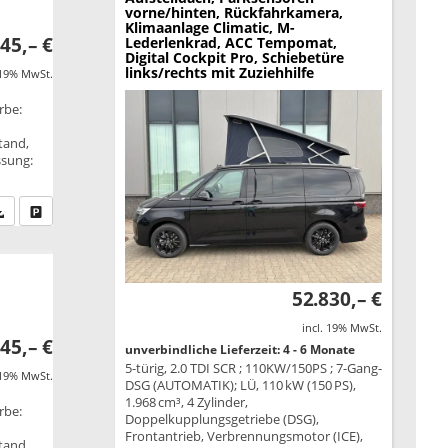
vorne/hinten, Rückfahrkamera,
Klimaanlage Climatic, M-
45,– €
Lederlenkrad, ACC Tempomat,
Digital Cockpit Pro, Schiebetüre
links/rechts mit Zuziehhilfe
 19% MwSt.
rbe:
tand,
ssung:
fen Sie an
PDF-Datei, Fahrzeugexposé drucken
Drucken, parken oder vergleichen
52.830,– €
incl. 19% MwSt.
45,– €
unverbindliche Lieferzeit: 4 - 6 Monate
5-türig, 2.0 TDI SCR ; 110KW/150PS ; 7-Gang-
 19% MwSt.
DSG (AUTOMATIK); LÜ, 110 kW (150 PS),
1.968 cm³, 4 Zylinder,
rbe:
Doppelkupplungsgetriebe (DSG),
Frontantrieb, Verbrennungsmotor (ICE),
tand,