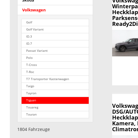
Volkswag
Skoda
Winterpak
Volkswagen
Heckklapp
Parksenso
Ready2Di
Golf
Golf Variant
ID.3
ID.7
Passat Variant
Polo
T-Cross
T-Roc
T7 Transporter Kastenwagen
Taigo
Tayron
Tiguan
Volkswag
Touareg
DSG/AUTO
Touran
Heckklapp
Kamera, D
Climatron
1804 Fahrzeuge