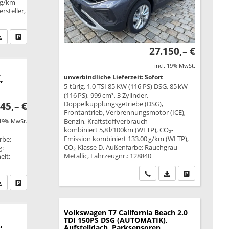
 g/km
rsteller,
fen Sie an
PDF-Datei, Fahrzeugexposé drucken
Drucken, parken oder vergleichen
27.150,– €
incl. 19% MwSt.
,
unverbindliche Lieferzeit: Sofort
5-türig, 1,0 TSI 85 KW (116 PS) DSG, 85 kW
(116 PS), 999 cm³, 3 Zylinder,
Doppelkupplungsgetriebe (DSG),
45,– €
Frontantrieb, Verbrennungsmotor (ICE),
Benzin, Kraftstoffverbrauch
 19% MwSt.
kombiniert 5,8 l/100km (WLTP), CO₂-
Emission kombiniert 133.00 g/km (WLTP),
rbe:
CO₂-Klasse D, Außenfarbe: Rauchgrau
g:
Metallic, Fahrzeugnr.: 128840
eit:
Wir rufen Sie an
PDF-Datei, Fahrzeu
Drucken, park
fen Sie an
PDF-Datei, Fahrzeugexposé drucken
Drucken, parken oder vergleichen
Volkswagen T7 California
Beach 2.0
TDI 150PS DSG (AUTOMATIK),
,
Aufstelldach, Parksensoren