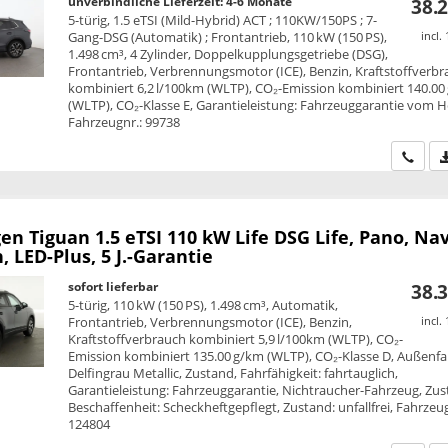
unverbindliche Lieferzeit: 4-6 Monate
38.2
5-türig, 1.5 eTSI (Mild-Hybrid) ACT ; 110KW/150PS ; 7-
Gang-DSG (Automatik) ; Frontantrieb, 110 kW (150 PS),
incl.
1.498 cm³, 4 Zylinder, Doppelkupplungsgetriebe (DSG),
Frontantrieb, Verbrennungsmotor (ICE), Benzin, Kraftstoffverb
kombiniert 6,2 l/100km (WLTP), CO₂-Emission kombiniert 140.00
(WLTP), CO₂-Klasse E, Garantieleistung: Fahrzeuggarantie vom He
Fahrzeugnr.: 99738
Wir ru
en Tiguan
1.5 eTSI 110 kW Life DSG Life, Pano, Nav
 LED-Plus, 5 J.-Garantie
sofort lieferbar
38.3
5-türig, 110 kW (150 PS), 1.498 cm³, Automatik,
Frontantrieb, Verbrennungsmotor (ICE), Benzin,
incl.
Kraftstoffverbrauch kombiniert 5,9 l/100km (WLTP), CO₂-
Emission kombiniert 135.00 g/km (WLTP), CO₂-Klasse D, Außenfa
Delfingrau Metallic, Zustand, Fahrfähigkeit: fahrtauglich,
Garantieleistung: Fahrzeuggarantie, Nichtraucher-Fahrzeug, Zus
Beschaffenheit: Scheckheftgepflegt, Zustand: unfallfrei, Fahrzeug
124804