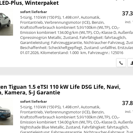
LED-Plus, Winterpaket
sofort lieferbar
37.3
5-türig, 110 kW (150 PS), 1.498 cm³, Automatik,
Frontantrieb, Verbrennungsmotor (ICE), Benzin,
incl.
Kraftstoffverbrauch kombiniert 5,9 l/100km (WLTP), CO₂-
Emission kombiniert 134.00 g/km (WLTP), CO₂-Klasse D, Außenfa
Cipressinogrün Metallic, Zustand, Fahrfähigkeit: fahrtauglich,
Garantieleistung: Fahrzeuggarantie, Nichtraucher-Fahrzeug, Zus
Beschaffenheit: Scheckheftgepflegt, Zustand: unfallfrei, Erstzula
01.07.2026, Kilometerstand: 1.000 km, Fahrzeugnr.: 125016
Wir ru
en Tiguan
1.5 eTSI 110 kW Life DSG Life, Navi,
, Kamera, 5-J Garantie
sofort lieferbar
37.8
5-türig, 110 kW (150 PS), 1.498 cm³, Automatik,
Frontantrieb, Verbrennungsmotor (ICE), Benzin,
incl.
Kraftstoffverbrauch kombiniert 5,9 l/100km (WLTP), CO₂-
Emission kombiniert 134.00 g/km (WLTP), CO₂-Klasse D, Außenfa
Nightshade Blue Metallic, Zustand, Fahrfähigkeit: fahrtauglich,
Garantieleistung: Fahrzeuggarantie, Nichtraucher-Fahrzeug, Zus