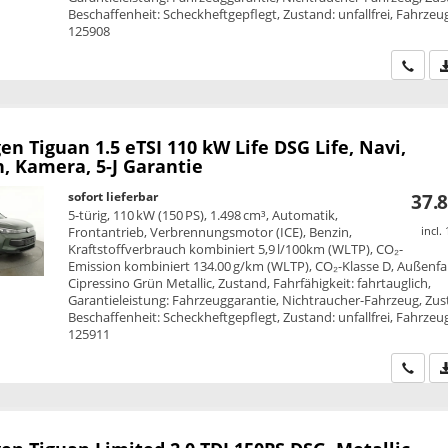
Beschaffenheit: Scheckheftgepflegt, Zustand: unfallfrei, Fahrzeug
125908
Wir ru
en Tiguan
1.5 eTSI 110 kW Life DSG Life, Navi,
, Kamera, 5-J Garantie
sofort lieferbar
37.8
5-türig, 110 kW (150 PS), 1.498 cm³, Automatik,
Frontantrieb, Verbrennungsmotor (ICE), Benzin,
incl.
Kraftstoffverbrauch kombiniert 5,9 l/100km (WLTP), CO₂-
Emission kombiniert 134.00 g/km (WLTP), CO₂-Klasse D, Außenfa
Cipressino Grün Metallic, Zustand, Fahrfähigkeit: fahrtauglich,
Garantieleistung: Fahrzeuggarantie, Nichtraucher-Fahrzeug, Zus
Beschaffenheit: Scheckheftgepflegt, Zustand: unfallfrei, Fahrzeug
125911
Wir ru