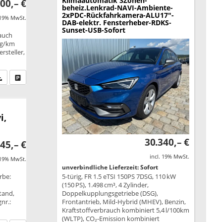
Klimaautomatik 3Zonen-
00,– €
beheiz.Lenkrad-NAVI-Ambiente-
2xPDC-Rückfahrkamera-ALU17"-
 19% MwSt.
DAB-elektr. Fensterheber-RDKS-
Sunset-USB-Sofort
rauch
 g/km
rsteller,
fen Sie an
PDF-Datei, Fahrzeugexposé drucken
Drucken, parken oder vergleichen
i,
30.340,– €
45,– €
incl. 19% MwSt.
 19% MwSt.
unverbindliche Lieferzeit: Sofort
5-türig, FR 1.5 eTSI 150PS 7DSG, 110 kW
rbe:
(150 PS), 1.498 cm³, 4 Zylinder,
Doppelkupplungsgetriebe (DSG),
tand,
Frontantrieb, Mild-Hybrid (MHEV), Benzin,
nr.:
Kraftstoffverbrauch kombiniert 5,4 l/100km
(WLTP), CO₂-Emission kombiniert