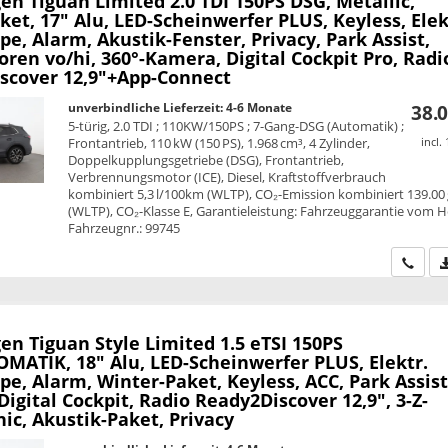
en Tiguan
Limited 2.0 TDI 150PS DSG, Metallic,
et, 17" Alu, LED-Scheinwerfer PLUS, Keyless, Elek
e, Alarm, Akustik-Fenster, Privacy, Park Assist,
ren vo/hi, 360°-Kamera, Digital Cockpit Pro, Radi
scover 12,9"+App-Connect
unverbindliche Lieferzeit: 4-6 Monate
38.0
5-türig, 2.0 TDI ; 110KW/150PS ; 7-Gang-DSG (Automatik) ;
Frontantrieb, 110 kW (150 PS), 1.968 cm³, 4 Zylinder,
incl.
Doppelkupplungsgetriebe (DSG), Frontantrieb,
Verbrennungsmotor (ICE), Diesel, Kraftstoffverbrauch
kombiniert 5,3 l/100km (WLTP), CO₂-Emission kombiniert 139.00
(WLTP), CO₂-Klasse E, Garantieleistung: Fahrzeuggarantie vom He
Fahrzeugnr.: 99745
Wir ru
en Tiguan
Style Limited 1.5 eTSI 150PS
MATIK, 18" Alu, LED-Scheinwerfer PLUS, Elektr.
e, Alarm, Winter-Paket, Keyless, ACC, Park Assist
igital Cockpit, Radio Ready2Discover 12,9", 3-Z-
ic, Akustik-Paket, Privacy