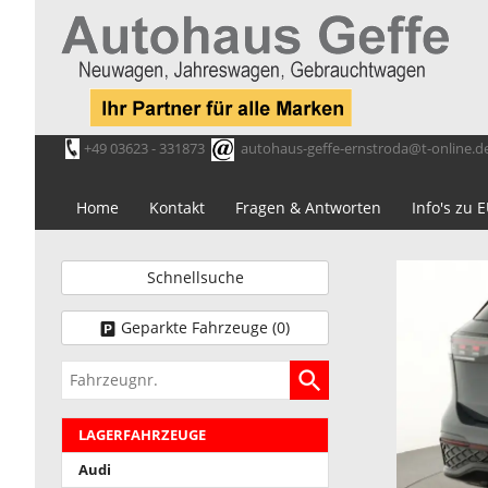
+49 03623 - 331873
autohaus-geffe-ernstroda@t-online.d
Home
Kontakt
Fragen & Antworten
Info's zu
Schnellsuche
Geparkte Fahrzeuge (
0
)
Fahrzeugnr.
LAGERFAHRZEUGE
Audi