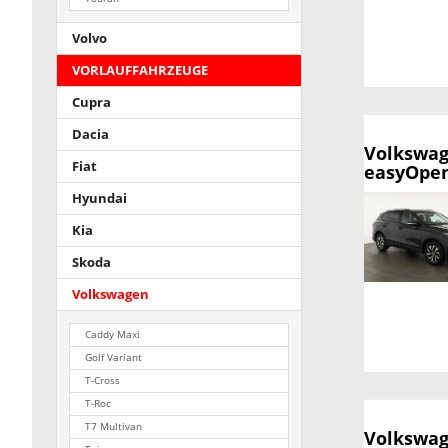
Volvo
VORLAUFFAHRZEUGE
Cupra
Dacia
Volkswag
Fiat
easyOpen
Hyundai
Kia
Skoda
Volkswagen
Caddy Maxi
Golf Variant
T-Cross
T-Roc
T7 Multivan
Volkswag