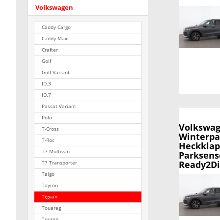
Volkswagen
Caddy Cargo
Caddy Maxi
Crafter
Golf
Golf Variant
ID.3
ID.7
Passat Variant
Polo
Volkswag
T-Cross
Winterpak
T-Roc
Heckklapp
T7 Multivan
Parksenso
Ready2Di
T7 Transporter
Taigo
Tayron
Tiguan
Touareg
Touran