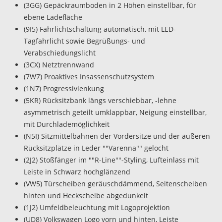
(3GG) Gepäckraumboden in 2 Höhen einstellbar, für
ebene Ladefläche
(9I5) Fahrlichtschaltung automatisch, mit LED-
Tagfahrlicht sowie Begrüßungs- und
Verabschiedungslicht
(3CX) Netztrennwand
(7W7) Proaktives Insassenschutzsystem
(1N7) Progressivlenkung
(5KR) Rücksitzbank längs verschiebbar, -lehne
asymmetrisch geteilt umklappbar, Neigung einstellbar,
mit Durchlademöglichkeit
(N5I) Sitzmittelbahnen der Vordersitze und der äußeren
Rücksitzplätze in Leder ""Varenna"" gelocht
(2J2) Stoßfänger im ""R-Line""-Styling, Lufteinlass mit
Leiste in Schwarz hochglänzend
(VW5) Türscheiben geräuschdämmend, Seitenscheiben
hinten und Heckscheibe abgedunkelt
(1J2) Umfeldbeleuchtung mit Logoprojektion
(UD8) Volkswagen Logo vorn und hinten, Leiste