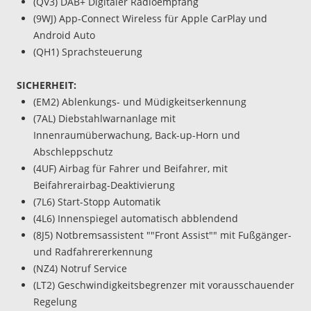
(QV3) DAB+ Digitaler Radioempfang
(9WJ) App-Connect Wireless für Apple CarPlay und
Android Auto
(QH1) Sprachsteuerung
SICHERHEIT:
(EM2) Ablenkungs- und Müdigkeitserkennung
(7AL) Diebstahlwarnanlage mit
Innenraumüberwachung, Back-up-Horn und
Abschleppschutz
(4UF) Airbag für Fahrer und Beifahrer, mit
Beifahrerairbag-Deaktivierung
(7L6) Start-Stopp Automatik
(4L6) Innenspiegel automatisch abblendend
(8J5) Notbremsassistent ""Front Assist"" mit Fußgänger-
und Radfahrererkennung
(NZ4) Notruf Service
(LT2) Geschwindigkeitsbegrenzer mit vorausschauender
Regelung