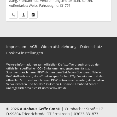
Gang, Frontantrieb, Verbrennungsmotor (ICE), Benzin,
Außenfarbe: Weiss, Fahrzeugnr.: 131776
Wir rufen Sie an
PDF-Datei, Fahrzeugexposé drucken
Drucken, parken oder vergleichen
Impressum
AGB
Widerrufsbelehrung
Datenschutz
Cookie-Einstellungen
Weitere Informationen zum offiziellen Kraftstoffverbrauch und zu den
offiziellen spezifischen CO
-Emissionen und gegebenenfalls zum
2
Stromverbrauch neuer PKW können dem 'Leitfaden über den offiziellen
Kraftstoffverbrauch, die offiziellen spezifischen CO
-Emissionen und den
2
offiziellen Stromverbrauch neuer PKW' entnommen werden, der an allen
Verkaufsstellen und bei der 'Deutschen Automobil Treuhand GmbH'
unentgeltlich erhältlich ist unter www.dat.de.
© 2026
Autohaus Geffe GmbH
|
Cumbacher Straße 17
|
D-99894
Friedrichroda OT Ernstroda |
03623-331873