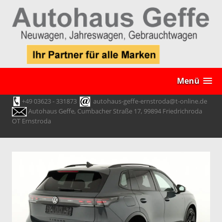
Menü
+49 03623 - 331873
autohaus-geffe-ernstroda@t-online.de
Autohaus Geffe, Cumbacher Straße 17, 99894 Friedrichroda
OT Ernstroda