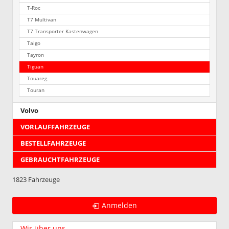
T-Roc
T7 Multivan
T7 Transporter Kastenwagen
Taigo
Tayron
Tiguan
Touareg
Touran
Volvo
VORLAUFFAHRZEUGE
BESTELLFAHRZEUGE
GEBRAUCHTFAHRZEUGE
1823 Fahrzeuge
Anmelden
Wir über uns