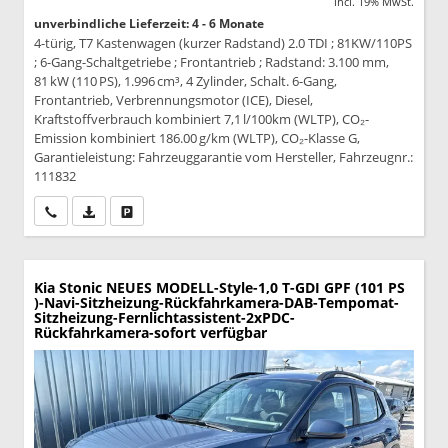
incl. 19% MwSt.
unverbindliche Lieferzeit: 4 - 6 Monate
4-türig, T7 Kastenwagen (kurzer Radstand) 2.0 TDI ; 81KW/110PS
; 6-Gang-Schaltgetriebe ; Frontantrieb ; Radstand: 3.100 mm,
81 kW (110 PS), 1.996 cm³, 4 Zylinder, Schalt. 6-Gang,
Frontantrieb, Verbrennungsmotor (ICE), Diesel,
Kraftstoffverbrauch kombiniert 7,1 l/100km (WLTP), CO₂-
Emission kombiniert 186.00 g/km (WLTP), CO₂-Klasse G,
Garantieleistung: Fahrzeuggarantie vom Hersteller, Fahrzeugnr.:
111832
Wir rufen Sie an
PDF-Datei, Fahrzeugexposé drucken
Drucken, parken oder vergleichen
Kia Stonic
NEUES MODELL-Style-1,0 T-GDI GPF (101 PS
)-Navi-Sitzheizung-Rückfahrkamera-DAB-Tempomat-
Sitzheizung-Fernlichtassistent-2xPDC-
Rückfahrkamera-sofort verfügbar