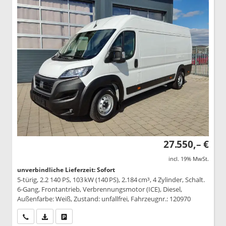
27.550,– €
incl. 19% MwSt.
unverbindliche Lieferzeit: Sofort
5-türig, 2.2 140 PS, 103 kW (140 PS), 2.184 cm³, 4 Zylinder, Schalt.
6-Gang, Frontantrieb, Verbrennungsmotor (ICE), Diesel,
Außenfarbe: Weiß, Zustand: unfallfrei, Fahrzeugnr.: 120970
Wir rufen Sie an
PDF-Datei, Fahrzeugexposé drucken
Drucken, parken oder vergleichen