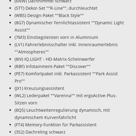
(6NW) Dachhimmel schwarz
(5TT) Dekor-Set ""R-Line"", durchleuchtet
(WBS) Design-Paket ""Black Style""
(8G7) Dynamischer Fernlichtassistent ""Dynamic Light
Assist""
(7M3) Einstiegsleisten vorn in Aluminium
(LV1) Fahrerlebnisschalter inkl. Innenraumerlebnis
""Atmospheres""
(8IV) IQ.LIGHT - HD-Matrix-Scheinwerfer
(RBF) Infotainment-Paket ""Discover""
(PE7) Komfortpaket inkl. Parkassistent ""Park Assist
Pro""
(JX1) Kreuzungsassistent
(WL2) Lederpaket ""Varenna"" mit ergoActive-Plus-
Sitzen vorn
(8Q5) Leuchtweitenregulierung dynamisch, mit
dynamischem Kurvenfahrlicht
(FT4) Memory-Funktion für Parkassistent
(3S2) Dachreling schwarz