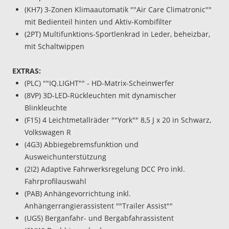
(KH7) 3-Zonen Klimaautomatik ""Air Care Climatronic""
mit Bedienteil hinten und Aktiv-Kombifilter
(2PT) Multifunktions-Sportlenkrad in Leder, beheizbar,
mit Schaltwippen
EXTRAS:
(PLC) ""IQ.LIGHT"" - HD-Matrix-Scheinwerfer
(8VP) 3D-LED-Rückleuchten mit dynamischer
Blinkleuchte
(F15) 4 Leichtmetallräder ""York"" 8,5 J x 20 in Schwarz,
Volkswagen R
(4G3) Abbiegebremsfunktion und
Ausweichunterstützung
(2I2) Adaptive Fahrwerksregelung DCC Pro inkl.
Fahrprofilauswahl
(PAB) Anhängevorrichtung inkl.
Anhängerrangierassistent ""Trailer Assist""
(UG5) Berganfahr- und Bergabfahrassistent