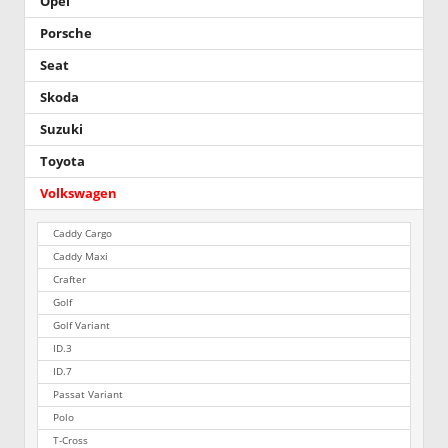
Opel
Porsche
Seat
Skoda
Suzuki
Toyota
Volkswagen
Caddy Cargo
Caddy Maxi
Crafter
Golf
Golf Variant
ID.3
ID.7
Passat Variant
Polo
T-Cross