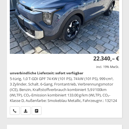
22.340,– €
incl. 19% MwSt.
unverbindliche Lieferzeit: sofort verfügbar
5-türig, 1,0 T-GDI GPF 74 KW (101 PS), 74 kW (101 PS), 999 cm³,
3 Zylinder, Schalt. 6-Gang, Frontantrieb, Verbrennungsmotor
(ICE), Benzin, Kraftstoffverbrauch kombiniert 5,9 l/100km
(WLTP), CO₂-Emission kombiniert 133.00 g/km (WLTP), CO₂-
Klasse D, Außenfarbe: Smokeblau Metallic, Fahrzeugnr.: 132124
Wir rufen Sie an
PDF-Datei, Fahrzeugexposé drucken
Drucken, parken oder vergleichen