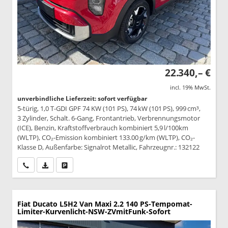
22.340,– €
incl. 19% MwSt.
unverbindliche Lieferzeit: sofort verfügbar
5-türig, 1,0 T-GDI GPF 74 KW (101 PS), 74 kW (101 PS), 999 cm³,
3 Zylinder, Schalt. 6-Gang, Frontantrieb, Verbrennungsmotor
(ICE), Benzin, Kraftstoffverbrauch kombiniert 5,9 l/100km
(WLTP), CO₂-Emission kombiniert 133.00 g/km (WLTP), CO₂-
Klasse D, Außenfarbe: Signalrot Metallic, Fahrzeugnr.: 132122
Wir rufen Sie an
PDF-Datei, Fahrzeugexposé drucken
Drucken, parken oder vergleichen
Fiat Ducato
L5H2 Van Maxi 2.2 140 PS-Tempomat-
Limiter-Kurvenlicht-NSW-ZVmitFunk-Sofort