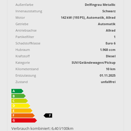
Außenfarbe
Delfingrau Metallic
Innenausstattung
Schwarz
Motor
142 kW (193 PS), Automatik, Allrad
Getriebe
Automatik
Antriebsachse
Allrad
Partikelfilter
1
Schadstoffklasse
Euro 6
Hubraum
1.968 ccm
Kraftstoff
Diesel
Kategorie
SUV/Geländewagen/Pickup
Kilometerstand
10 km
Erstzulassung
01.11.2025
Zustand
unfallfrei
Verbrauch kombiniert:
6,40 l/100km