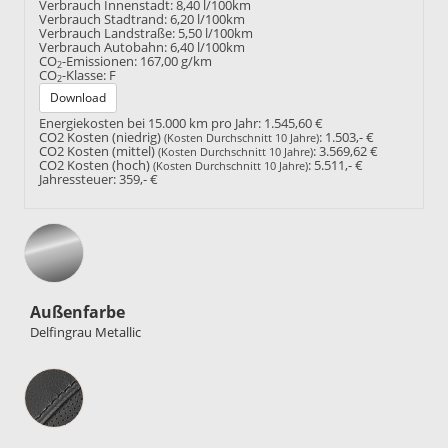
Verbrauch Innenstadt:
8,40 l/100km
Verbrauch Stadtrand:
6,20 l/100km
Verbrauch Landstraße:
5,50 l/100km
Verbrauch Autobahn:
6,40 l/100km
CO
-Emissionen:
167,00 g/km
2
CO
-Klasse:
F
2
Download
Energiekosten bei 15.000 km pro Jahr:
1.545,60 €
CO2 Kosten (niedrig)
:
1.503,- €
(Kosten Durchschnitt 10 Jahre)
CO2 Kosten (mittel)
:
3.569,62 €
(Kosten Durchschnitt 10 Jahre)
CO2 Kosten (hoch)
:
5.511,- €
(Kosten Durchschnitt 10 Jahre)
Jahressteuer:
359,- €
Außenfarbe
Delfingrau Metallic
Innenausstattung