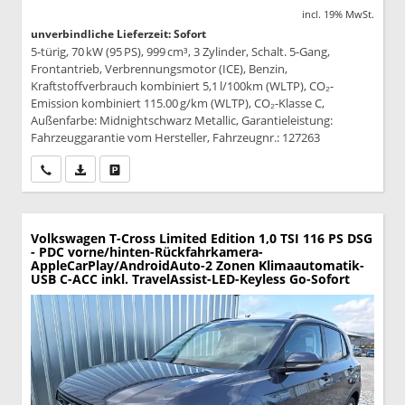
incl. 19% MwSt.
unverbindliche Lieferzeit: Sofort
5-türig, 70 kW (95 PS), 999 cm³, 3 Zylinder, Schalt. 5-Gang,
Frontantrieb, Verbrennungsmotor (ICE), Benzin,
Kraftstoffverbrauch kombiniert 5,1 l/100km (WLTP), CO₂-
Emission kombiniert 115.00 g/km (WLTP), CO₂-Klasse C,
Außenfarbe: Midnightschwarz Metallic, Garantieleistung:
Fahrzeuggarantie vom Hersteller, Fahrzeugnr.: 127263
Wir rufen Sie an
PDF-Datei, Fahrzeugexposé drucken
Drucken, parken oder vergleichen
Volkswagen T-Cross
Limited Edition 1,0 TSI 116 PS DSG
- PDC vorne/hinten-Rückfahrkamera-
AppleCarPlay/AndroidAuto-2 Zonen Klimaautomatik-
USB C-ACC inkl. TravelAssist-LED-Keyless Go-Sofort