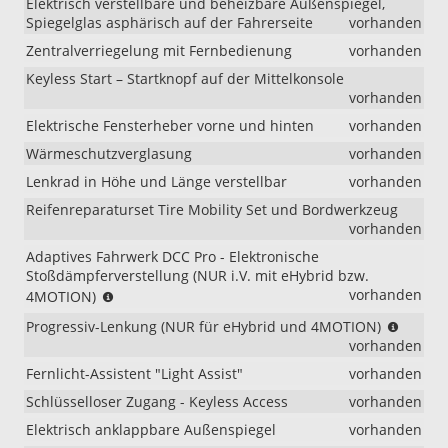
Elektrisch verstellbare und beheizbare Außenspiegel,
Spiegelglas asphärisch auf der Fahrerseite
vorhanden
Zentralverriegelung mit Fernbedienung
vorhanden
Keyless Start – Startknopf auf der Mittelkonsole
vorhanden
Elektrische Fensterheber vorne und hinten
vorhanden
Wärmeschutzverglasung
vorhanden
Lenkrad in Höhe und Länge verstellbar
vorhanden
Reifenreparaturset Tire Mobility Set und Bordwerkzeug
vorhanden
Adaptives Fahrwerk DCC Pro - Elektronische
Stoßdämpferverstellung (NUR i.V. mit eHybrid bzw.
(NUR
vorhanden
4MOTION)
i.V.
(NUR
Progressiv-Lenkung (NUR für eHybrid und 4MOTION)
mit
für
vorhanden
eHybrid
eHybri
bzw.
Fernlicht-Assistent "Light Assist"
vorhanden
und
4MOTION)
4MOTI
Schlüsselloser Zugang - Keyless Access
vorhanden
Elektrisch anklappbare Außenspiegel
vorhanden