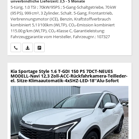
unverbindliche Lieferzeit: 3,5 - 5 Monate
5-türig, 1.0 TSI ; 70kW/95PS ; 5-Gang-Schaltgetriebe, 70 kW
(95 PS), 999 cm³, 3 Zylinder, Schalt. 5-Gang, Frontantrieb,
Verbrennungsmotor (ICE), Benzin, Kraftstoffverbrauch
kombiniert 5,1 l/100km (WLTP), CO₂-Emission kombiniert
115.00 g/km (WLTP), CO₂-Klasse C, Garantieleistung:
Fahrzeuggarantie vom Hersteller, Fahrzeugnr.: 107327
Wir rufen Sie an
PDF-Datei, Fahrzeugexposé drucken
Drucken, parken oder vergleichen
Kia Sportage
Style 1.6 T-GDI 150 PS 7DCT-NEUES
MODELL-Navi 12,3 Zoll-ACC-Rückfahrkamera-Teilleder-
el. Sitze-Klimaautomatik-4xSHZ-LED-18''Alu-Sofort