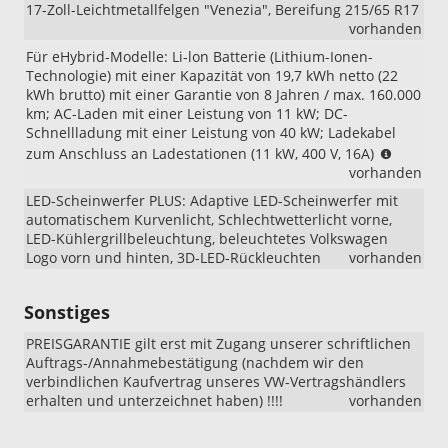
17-Zoll-Leichtmetallfelgen "Venezia", Bereifung 215/65 R17
vorhanden
Für eHybrid-Modelle: Li-lon Batterie (Lithium-Ionen-
Technologie) mit einer Kapazität von 19,7 kWh netto (22
kWh brutto) mit einer Garantie von 8 Jahren / max. 160.000
km; AC-Laden mit einer Leistung von 11 kW; DC-
Schnellladung mit einer Leistung von 40 kW; Ladekabel
(NUR
zum Anschluss an Ladestationen (11 kW, 400 V, 16A)
i.V.
vorhanden
mit
LED-Scheinwerfer PLUS: Adaptive LED-Scheinwerfer mit
eHybrid
automatischem Kurvenlicht, Schlechtwetterlicht vorne,
LED-Kühlergrillbeleuchtung, beleuchtetes Volkswagen
Logo vorn und hinten, 3D-LED-Rückleuchten
vorhanden
Sonstiges
PREISGARANTIE gilt erst mit Zugang unserer schriftlichen
Auftrags-/Annahmebestätigung (nachdem wir den
verbindlichen Kaufvertrag unseres VW-Vertragshändlers
erhalten und unterzeichnet haben) !!!!
vorhanden