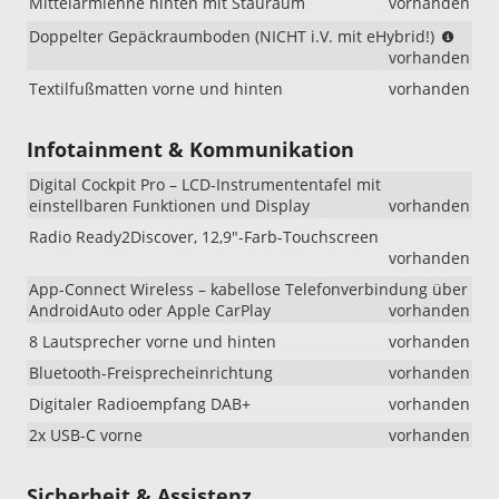
Mittelarmlehne hinten mit Stauraum
vorhanden
(NIC
Doppelter Gepäckraumboden (NICHT i.V. mit eHybrid!)
i.V.
vorhanden
mit
Textilfußmatten vorne und hinten
vorhanden
eHybr
Infotainment & Kommunikation
Digital Cockpit Pro – LCD-Instrumententafel mit
einstellbaren Funktionen und Display
vorhanden
Radio Ready2Discover, 12,9"-Farb-Touchscreen
vorhanden
App-Connect Wireless – kabellose Telefonverbindung über
AndroidAuto oder Apple CarPlay
vorhanden
8 Lautsprecher vorne und hinten
vorhanden
Bluetooth-Freisprecheinrichtung
vorhanden
Digitaler Radioempfang DAB+
vorhanden
2x USB-C vorne
vorhanden
Sicherheit & Assistenz