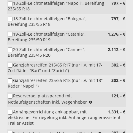
18-Zoll-Leichtmetallfelgen "Napoli", Bereifung
797,– €
PHA)
235/55 R18
18-Zoll-Leichtmetallfelgen "Bologna",
797,– €
Bereifung 235/55 R18
19-Zoll-Leichtmetallfelgen "Catania",
1.276,– €
Bereifung 235/50 R19
20-Zoll-Leichtmetallfelgen "Cannes",
2.112,– €
Bereifung 235/45 R20
Ganzjahresreifen 215/65 R17 (nur i.V. mit 17-
302,– €
Zoll-Räder "Bari" und "Zurich")
Ganzjahresreifen 235/55 R18 (nur i.V. mit 18"-
302,– €
Räder "Napoli")
Reserverad, platzsparend mit
121,– €
(nicht
Notlaufeigenschaften inkl. Wagenheber
i.V.
Anhängevorrichtung anklappbar, mit
1.331,– €
mit
elektrischer Entriegelung inkl. Anhängerrangierassistent
eHybrid)
Trailer Assist
(NICHT
203,– €