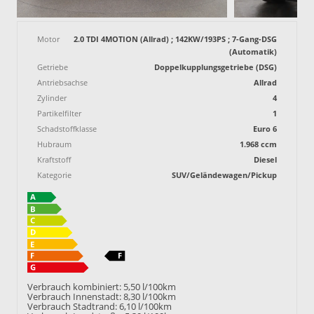
Motor
2.0 TDI 4MOTION (Allrad) ; 142KW/193PS ; 7-Gang-DSG
(Automatik)
Getriebe
Doppelkupplungsgetriebe (DSG)
Antriebsachse
Allrad
Zylinder
4
Partikelfilter
1
Schadstoffklasse
Euro 6
Hubraum
1.968 ccm
Kraftstoff
Diesel
Kategorie
SUV/Geländewagen/Pickup
Verbrauch kombiniert:
5,50 l/100km
Verbrauch Innenstadt:
8,30 l/100km
Verbrauch Stadtrand:
6,10 l/100km