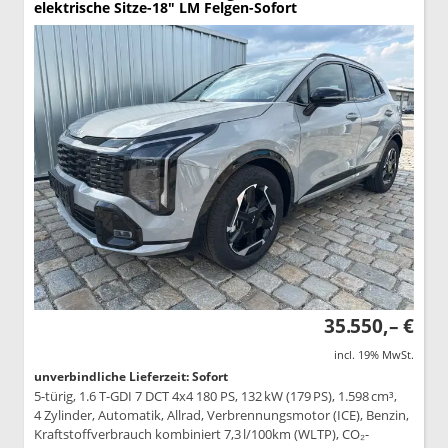
elektrische Sitze-18" LM Felgen-Sofort
35.550,– €
incl. 19% MwSt.
unverbindliche Lieferzeit: Sofort
5-türig, 1.6 T-GDI 7 DCT 4x4 180 PS, 132 kW (179 PS), 1.598 cm³,
4 Zylinder, Automatik, Allrad, Verbrennungsmotor (ICE), Benzin,
Kraftstoffverbrauch kombiniert 7,3 l/100km (WLTP), CO₂-