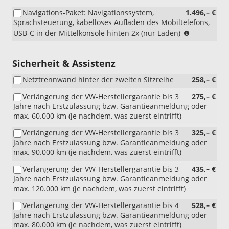
Navigations-Paket: Navigationssystem,
1.496,– €
Sprachsteuerung, kabelloses Aufladen des Mobiltelefons,
(Sprachste
USB-C in der Mittelkonsole hinten 2x (nur Laden)
nur
in
ausgewähl
Sicherheit & Assistenz
Sprachen)
Netztrennwand hinter der zweiten Sitzreihe
258,– €
Verlängerung der VW-Herstellergarantie bis 3
275,– €
Jahre nach Erstzulassung bzw. Garantieanmeldung oder
max. 60.000 km (je nachdem, was zuerst eintrifft)
Verlängerung der VW-Herstellergarantie bis 3
325,– €
Jahre nach Erstzulassung bzw. Garantieanmeldung oder
max. 90.000 km (je nachdem, was zuerst eintrifft)
Verlängerung der VW-Herstellergarantie bis 3
435,– €
Jahre nach Erstzulassung bzw. Garantieanmeldung oder
max. 120.000 km (je nachdem, was zuerst eintrifft)
Verlängerung der VW-Herstellergarantie bis 4
528,– €
Jahre nach Erstzulassung bzw. Garantieanmeldung oder
max. 80.000 km (je nachdem, was zuerst eintrifft)