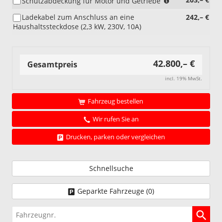
Schutzabdeckung für Motor und Getriebe
für
Ladekabel zum Anschluss an eine
242,– €
eHybrid)
Haushaltssteckdose (2,3 kW, 230V, 10A)
42.800,– €
Gesamtpreis
incl. 19% MwSt.
Fahrzeug bestellen
Wir rufen Sie an
Drucken, parken oder vergleichen
Schnellsuche
Geparkte Fahrzeuge (
0
)
Fahrzeugnr.