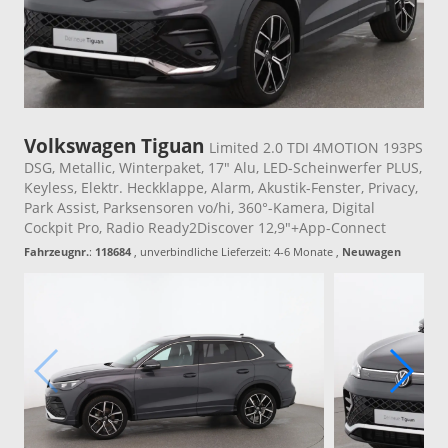
Volkswagen Tiguan
Limited 2.0 TDI 4MOTION 193PS
DSG, Metallic, Winterpaket, 17" Alu, LED-Scheinwerfer PLUS,
Keyless, Elektr. Heckklappe, Alarm, Akustik-Fenster, Privacy,
Park Assist, Parksensoren vo/hi, 360°-Kamera, Digital
Cockpit Pro, Radio Ready2Discover 12,9"+App-Connect
Fahrzeugnr.
:
118684
, unverbindliche Lieferzeit: 4-6 Monate ,
Neuwagen