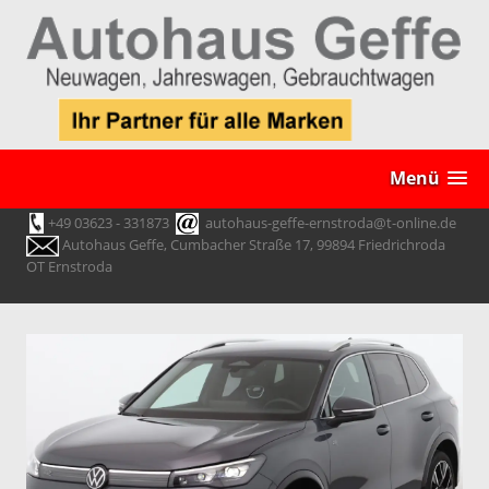
Menü
+49 03623 - 331873
autohaus-geffe-ernstroda@t-online.de
Autohaus Geffe, Cumbacher Straße 17, 99894 Friedrichroda
OT Ernstroda