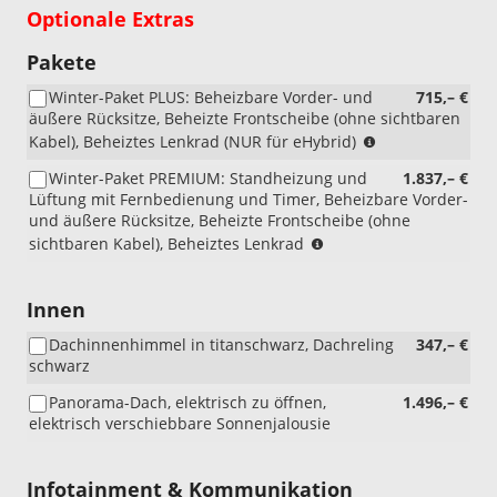
Optionale Extras
Pakete
Winter-Paket PLUS: Beheizbare Vorder- und
715,– €
äußere Rücksitze, Beheizte Frontscheibe (ohne sichtbaren
(NUR
Kabel), Beheiztes Lenkrad (NUR für eHybrid)
für
Winter-Paket PREMIUM: Standheizung und
1.837,– €
eHybrid)
Lüftung mit Fernbedienung und Timer, Beheizbare Vorder-
und äußere Rücksitze, Beheizte Frontscheibe (ohne
(NICHT
sichtbaren Kabel), Beheiztes Lenkrad
für
eHybrid)
Innen
Dachinnenhimmel in titanschwarz, Dachreling
347,– €
schwarz
Panorama-Dach, elektrisch zu öffnen,
1.496,– €
elektrisch verschiebbare Sonnenjalousie
Infotainment & Kommunikation