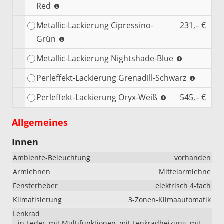
Red
Metallic-Lackierung Cipressino-
231,– €
Grün
Metallic-Lackierung Nightshade-Blue
Perleffekt-Lackierung Grenadill-Schwarz
Perleffekt-Lackierung Oryx-Weiß
545,– €
Allgemeines
Innen
Ambiente-Beleuchtung
vorhanden
Armlehnen
Mittelarmlehne
Fensterheber
elektrisch 4-fach
Klimatisierung
3-Zonen-Klimaautomatik
Lenkrad
in Leder, mit Multifunktionen, mit Lenkradheizung, mit