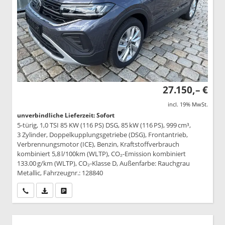
27.150,– €
incl. 19% MwSt.
unverbindliche Lieferzeit: Sofort
5-türig, 1,0 TSI 85 KW (116 PS) DSG, 85 kW (116 PS), 999 cm³,
3 Zylinder, Doppelkupplungsgetriebe (DSG), Frontantrieb,
Verbrennungsmotor (ICE), Benzin, Kraftstoffverbrauch
kombiniert 5,8 l/100km (WLTP), CO₂-Emission kombiniert
133.00 g/km (WLTP), CO₂-Klasse D, Außenfarbe: Rauchgrau
Metallic, Fahrzeugnr.: 128840
Wir rufen Sie an
PDF-Datei, Fahrzeugexposé drucken
Drucken, parken oder vergleichen