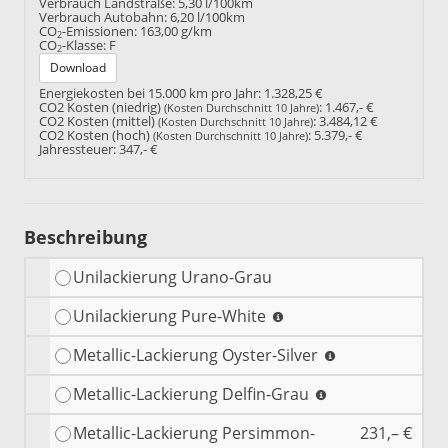
Verbrauch Landstraße:
5,30 l/100km
Verbrauch Autobahn:
6,20 l/100km
CO
-Emissionen:
163,00 g/km
2
CO
-Klasse:
F
2
Download
Energiekosten bei 15.000 km pro Jahr:
1.328,25 €
CO2 Kosten (niedrig)
:
1.467,- €
(Kosten Durchschnitt 10 Jahre)
CO2 Kosten (mittel)
:
3.484,12 €
(Kosten Durchschnitt 10 Jahre)
CO2 Kosten (hoch)
:
5.379,- €
(Kosten Durchschnitt 10 Jahre)
Jahressteuer:
347,- €
Beschreibung
Unilackierung Urano-Grau
Unilackierung Pure-White
Metallic-Lackierung Oyster-Silver
Metallic-Lackierung Delfin-Grau
Metallic-Lackierung Persimmon-
231,– €