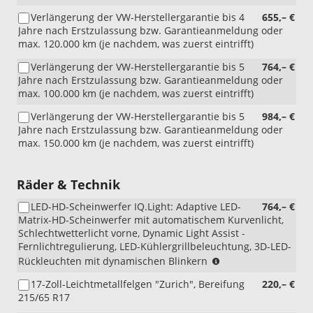
Verlängerung der VW-Herstellergarantie bis 4
655,– €
Jahre nach Erstzulassung bzw. Garantieanmeldung oder
max. 120.000 km (je nachdem, was zuerst eintrifft)
Verlängerung der VW-Herstellergarantie bis 5
764,– €
Jahre nach Erstzulassung bzw. Garantieanmeldung oder
max. 100.000 km (je nachdem, was zuerst eintrifft)
Verlängerung der VW-Herstellergarantie bis 5
984,– €
Jahre nach Erstzulassung bzw. Garantieanmeldung oder
max. 150.000 km (je nachdem, was zuerst eintrifft)
Räder & Technik
LED-HD-Scheinwerfer IQ.Light: Adaptive LED-
764,– €
Matrix-HD-Scheinwerfer mit automatischem Kurvenlicht,
Schlechtwetterlicht vorne, Dynamic Light Assist -
Fernlichtregulierung, LED-Kühlergrillbeleuchtung, 3D-LED-
(nur
Rückleuchten mit dynamischen Blinkern
i.V.
17-Zoll-Leichtmetallfelgen "Zurich", Bereifung
220,– €
mit
215/65 R17
RBJ
und