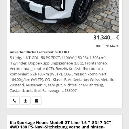
31.340,– €
incl. 19% MwSt.
unverbindliche Lieferzeit: SOFORT
5-türig, 1.6 T-GDI 150 PS 7DCT, 110 kW (150 PS), 1.598 cm³,
4 Zylinder, Doppelkupplungsgetriebe (DSG), Frontantrieb,
Verbrennungsmotor (ICE), Benzin, Kraftstoffverbrauch
kombiniert 6,2 l/100km (WLTP), CO₂-Emission kombiniert
164.00 g/km (WLTP), CO₂-Klasse F, Außenfarbe: Weiss Metallic,
Zustand, Aussehen: 1, sehr gut, Nichtraucher-Fahrzeug,
Zustand: unfallfrei, Fahrzeugnr.: 133097
Wir rufen Sie an
PDF-Datei, Fahrzeugexposé drucken
Drucken, parken oder vergleichen
Kia Sportage
Neues Modell-GT-Line-1.6 T-GDI 7 DCT
4WD 180 PS-Navi-Sitzheizung vorne und hinten-