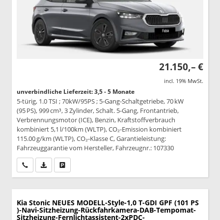
21.150,– €
incl. 19% MwSt.
unverbindliche Lieferzeit: 3,5 - 5 Monate
5-türig, 1.0 TSI ; 70kW/95PS ; 5-Gang-Schaltgetriebe, 70 kW
(95 PS), 999 cm³, 3 Zylinder, Schalt. 5-Gang, Frontantrieb,
Verbrennungsmotor (ICE), Benzin, Kraftstoffverbrauch
kombiniert 5,1 l/100km (WLTP), CO₂-Emission kombiniert
115.00 g/km (WLTP), CO₂-Klasse C, Garantieleistung:
Fahrzeuggarantie vom Hersteller, Fahrzeugnr.: 107330
Wir rufen Sie an
PDF-Datei, Fahrzeugexposé drucken
Drucken, parken oder vergleichen
Kia Stonic
NEUES MODELL-Style-1,0 T-GDI GPF (101 PS
)-Navi-Sitzheizung-Rückfahrkamera-DAB-Tempomat-
Sitzheizung-Fernlichtassistent-2xPDC-