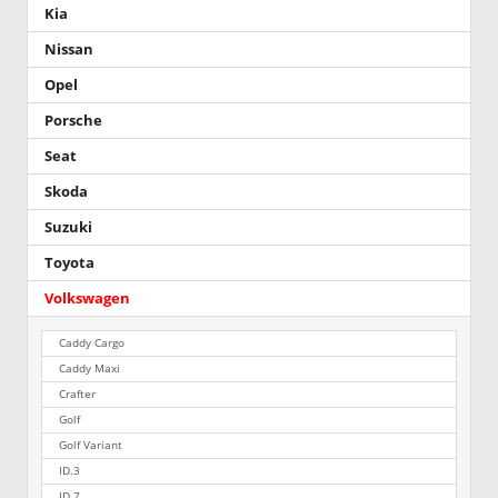
Kia
Nissan
Opel
Porsche
Seat
Skoda
Suzuki
Toyota
Volkswagen
Caddy Cargo
Caddy Maxi
Crafter
Golf
Golf Variant
ID.3
ID.7