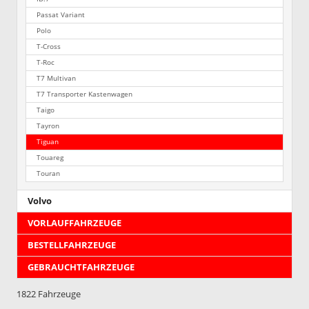
Passat Variant
Polo
T-Cross
T-Roc
T7 Multivan
T7 Transporter Kastenwagen
Taigo
Tayron
Tiguan
Touareg
Touran
Volvo
VORLAUFFAHRZEUGE
BESTELLFAHRZEUGE
GEBRAUCHTFAHRZEUGE
1822 Fahrzeuge