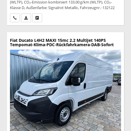
(WLTP), CO₂-Emission kombiniert 133.00 g/km (WLTP), CO₂-
Klasse D, Außenfarbe: Signalrot Metallic, Fahrzeugnr.: 132122
Wir rufen Sie an
PDF-Datei, Fahrzeugexposé drucken
Drucken, parken oder vergleichen
Fiat Ducato
L4H2 MAXI 15mc 2.2 MultiJet 140PS
Tempomat-Klima-PDC-Rückfahrkamera-DAB-Sofort