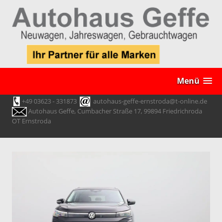
Menü
+49 03623 - 331873
autohaus-geffe-ernstroda@t-online.de
Autohaus Geffe, Cumbacher Straße 17, 99894 Friedrichroda
OT Ernstroda