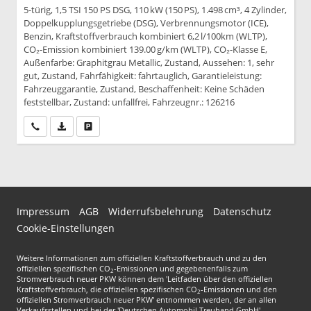
5-türig, 1,5 TSI 150 PS DSG, 110 kW (150 PS), 1.498 cm³, 4 Zylinder,
Doppelkupplungsgetriebe (DSG), Verbrennungsmotor (ICE),
Benzin, Kraftstoffverbrauch kombiniert 6,2 l/100km (WLTP),
CO₂-Emission kombiniert 139.00 g/km (WLTP), CO₂-Klasse E,
Außenfarbe: Graphitgrau Metallic, Zustand, Aussehen: 1, sehr
gut, Zustand, Fahrfähigkeit: fahrtauglich, Garantieleistung:
Fahrzeuggarantie, Zustand, Beschaffenheit: Keine Schäden
feststellbar, Zustand: unfallfrei, Fahrzeugnr.: 126216
Wir rufen Sie an
PDF-Datei, Fahrzeugexposé drucken
Drucken, parken oder vergleichen
Impressum
AGB
Widerrufsbelehrung
Datenschutz
Cookie-Einstellungen
Weitere Informationen zum offiziellen Kraftstoffverbrauch und zu den
offiziellen spezifischen CO
-Emissionen und gegebenenfalls zum
2
Stromverbrauch neuer PKW können dem 'Leitfaden über den offiziellen
Kraftstoffverbrauch, die offiziellen spezifischen CO
-Emissionen und den
2
offiziellen Stromverbrauch neuer PKW' entnommen werden, der an allen
Verkaufsstellen und bei der 'Deutschen Automobil Treuhand GmbH'