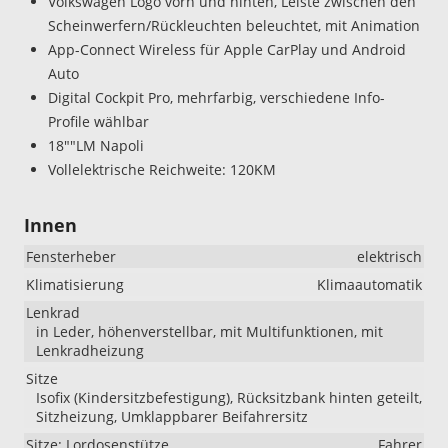
Volkswagen Logo vorn und hinten, Leiste zwischen den
Scheinwerfern/Rückleuchten beleuchtet, mit Animation
App-Connect Wireless für Apple CarPlay und Android
Auto
Digital Cockpit Pro, mehrfarbig, verschiedene Info-
Profile wählbar
18""LM Napoli
Vollelektrische Reichweite: 120KM
Innen
Fensterheber
elektrisch
Klimatisierung
Klimaautomatik
Lenkrad
in Leder, höhenverstellbar, mit Multifunktionen, mit
Lenkradheizung
Sitze
Isofix (Kindersitzbefestigung), Rücksitzbank hinten geteilt,
Sitzheizung, Umklappbarer Beifahrersitz
Sitze: Lordosenstütze
Fahrer