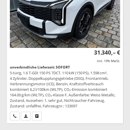
31.340,– €
incl. 19% MwSt.
unverbindliche Lieferzeit: SOFORT
5-türig, 1.6 T-GDI 150 PS 7DCT, 110 kW (150 PS), 1.598 cm³,
4 Zylinder, Doppelkupplungsgetriebe (DSG), Frontantrieb,
Verbrennungsmotor (ICE), Benzin, Kraftstoffverbrauch
kombiniert 6,2 l/100km (WLTP), CO₂-Emission kombiniert
164.00 g/km (WLTP), CO₂-Klasse F, Außenfarbe: Weiss Metallic,
Zustand, Aussehen: 1, sehr gut, Nichtraucher-Fahrzeug,
Zustand: unfallfrei, Fahrzeugnr.: 133097
Wir rufen Sie an
PDF-Datei, Fahrzeugexposé drucken
Drucken, parken oder vergleichen