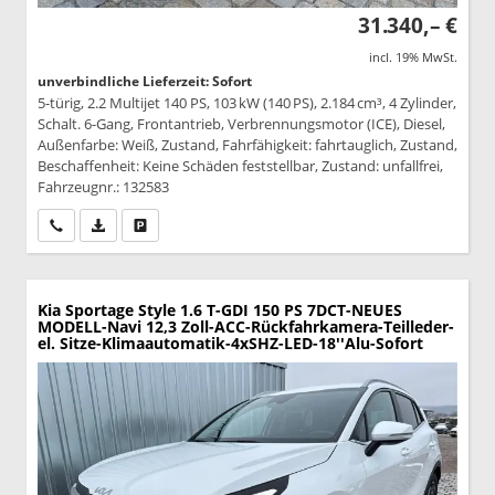
31.340,– €
incl. 19% MwSt.
unverbindliche Lieferzeit: Sofort
5-türig, 2.2 Multijet 140 PS, 103 kW (140 PS), 2.184 cm³, 4 Zylinder,
Schalt. 6-Gang, Frontantrieb, Verbrennungsmotor (ICE), Diesel,
Außenfarbe: Weiß, Zustand, Fahrfähigkeit: fahrtauglich, Zustand,
Beschaffenheit: Keine Schäden feststellbar, Zustand: unfallfrei,
Fahrzeugnr.: 132583
Wir rufen Sie an
PDF-Datei, Fahrzeugexposé drucken
Drucken, parken oder vergleichen
Kia Sportage
Style 1.6 T-GDI 150 PS 7DCT-NEUES
MODELL-Navi 12,3 Zoll-ACC-Rückfahrkamera-Teilleder-
el. Sitze-Klimaautomatik-4xSHZ-LED-18''Alu-Sofort