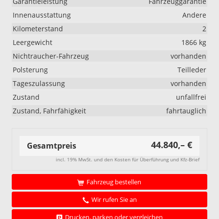
Garantieleistung
Fahrzeuggarantie
Innenausstattung
Andere
Kilometerstand
2
Leergewicht
1866 kg
Nichtraucher-Fahrzeug
vorhanden
Polsterung
Teilleder
Tageszulassung
vorhanden
Zustand
unfallfrei
Zustand, Fahrfähigkeit
fahrtauglich
44.840,– €
Gesamtpreis
incl. 19% MwSt. und den Kosten für Überführung und Kfz-Brief
Fahrzeug bestellen
Wir rufen Sie an
Drucken, parken oder vergleichen