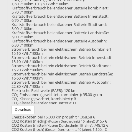
1,60 l/100km + 13,50 kWh/100km
Kraftstoffverbrauch bei entladener Batterie kombiniert:
5,70 l/100km
Kraftstoffverbrauch bei entladener Batterie Innenstadt:
6,70 l/100km
Kraftstoffverbrauch bei entladener Batterie Stadtrand:
5,00 l/100km
Kraftstoffverbrauch bei entladener Batterie Landstraße:
5,00 l/100km
Kraftstoffverbrauch bei entladener Batterie Autobahn:
6,30 l/100km
Stromverbrauch bei rein elektrischem Betrieb kombiniert:
15,10 kWh/100km
Stromverbrauch bei rein elektrischem Betrieb Innenstadt:
15,10 kWh/100km
Stromverbrauch bei rein elektrischem Betrieb Stadtrand:
15,20 kWh/100km
Stromverbrauch bei rein elektrischem Betrieb Landstraße:
16,60 kWh/100km
Stromverbrauch bei rein elektrischem Betrieb Autobahn:
22,80 kWh/100km
Elektrische Reichweite (EAER):
120 km
CO
-Emissionen (gewichtet, kombiniert):
35,00 g/km
2
CO
-Klasse (gewichtet, kombiniert):
B
2
CO
-Klasse bei entladener Batterie:
D
2
Download
Energiekosten bei 15.000 km pro Jahr:
1.068,58 €
CO2 Kosten (niedrig)
:
315,- €
(Kosten Durchschnitt 10 Jahre)
CO2 Kosten (mittel)
:
748,12 €
(Kosten Durchschnitt 10 Jahre)
CO2 Kosten (hoch)
:
1.155,- €
(Kosten Durchschnitt 10 Jahre)