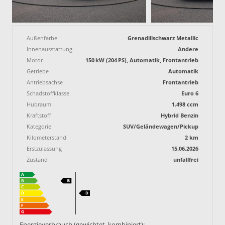
Außenfarbe
Grenadillschwarz Metallic
Innenausstattung
Andere
Motor
150 kW (204 PS), Automatik, Frontantrieb
Getriebe
Automatik
Antriebsachse
Frontantrieb
Schadstoffklasse
Euro 6
Hubraum
1.498 ccm
Kraftstoff
Hybrid Benzin
Kategorie
SUV/Geländewagen/Pickup
Kilometerstand
2 km
Erstzulassung
15.06.2026
Zustand
unfallfrei
Energieverbrauch (gewichtet, kombiniert):