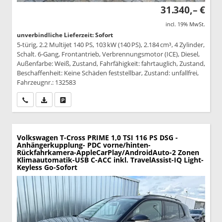
31.340,– €
incl. 19% MwSt.
unverbindliche Lieferzeit: Sofort
5-türig, 2.2 Multijet 140 PS, 103 kW (140 PS), 2.184 cm³, 4 Zylinder,
Schalt. 6-Gang, Frontantrieb, Verbrennungsmotor (ICE), Diesel,
Außenfarbe: Weiß, Zustand, Fahrfähigkeit: fahrtauglich, Zustand,
Beschaffenheit: Keine Schäden feststellbar, Zustand: unfallfrei,
Fahrzeugnr.: 132583
Wir rufen Sie an
PDF-Datei, Fahrzeugexposé drucken
Drucken, parken oder vergleichen
Volkswagen T-Cross
PRIME 1,0 TSI 116 PS DSG -
Anhängerkupplung- PDC vorne/hinten-
Rückfahrkamera-AppleCarPlay/AndroidAuto-2 Zonen
Klimaautomatik-USB C-ACC inkl. TravelAssist-IQ Light-
Keyless Go-Sofort