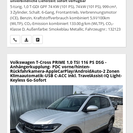
unverbindliche Lieferzeit: sofort verfügbar
5-türig, 1,0 T-GDI GPF 74 KW (101 PS), 74 kW (101 PS), 999 cm³,
3 Zylinder, Schalt. 6-Gang, Frontantrieb, Verbrennungsmotor
(ICE), Benzin, Kraftstoffverbrauch kombiniert 5,9 l/100km
(WLTP), CO₂-Emission kombiniert 133.00 g/km (WLTP), CO₂-
Klasse D, Außenfarbe: Smokeblau Metallic, Fahrzeugnr.: 132123
Wir rufen Sie an
PDF-Datei, Fahrzeugexposé drucken
Drucken, parken oder vergleichen
Volkswagen T-Cross
PRIME 1,0 TSI 116 PS DSG -
Anhängerkupplung- PDC vorne/hinten-
Rückfahrkamera-AppleCarPlay/AndroidAuto-2 Zonen
Klimaautomatik-USB C-ACC inkl. TravelAssist-IQ Light-
Keyless Go-Sofort