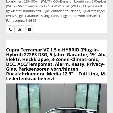
kombiniert 5,8 l/100km (WLTP), CO₂-Emission kombiniert 9.00 g/km
(WLTP), Stromverbrauch 19.10 kWh/100km (WLTP), CO₂-Klasse B
(gewichtet, kombiniert), E (bei entladener Batterie), Qualitätssiegel:
BVFK-Siegel, Garantieleistung: Fahrzeuggarantie vom Hersteller,
Fahrzeugnr.: 119315
Wir rufen Sie an
PDF-Datei, Fahrzeugexposé drucken
Drucken, parken oder vergleichen
Cupra Terramar
VZ 1.5 e-HYBRID (Plug-In-
Hybrid) 272PS DSG, 5 Jahre Garantie, 19" Alu,
Elektr. Heckklappe, 3-Zonen-Climatronic,
DCC, ACC/Tempomat, Alarm, Kessy, Privacy-
Glas, Parksensoren vorn/hinten,
Rückfahrkamera, Media 12,9" + Full Link, M-
Lederlenkrad beheizt