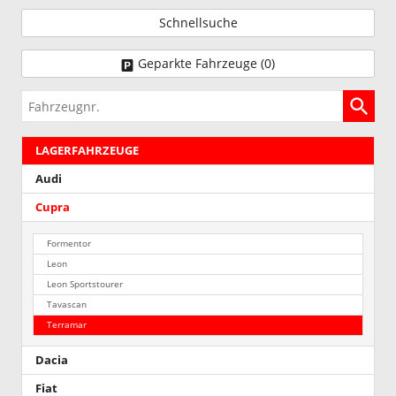
Schnellsuche
Geparkte Fahrzeuge (
0
)
Fahrzeugnr.
LAGERFAHRZEUGE
Audi
Cupra
Formentor
Leon
Leon Sportstourer
Tavascan
Terramar
Dacia
Fiat