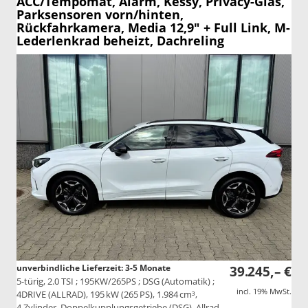
ACC/Tempomat, Alarm, Kessy, Privacy-Glas,
Parksensoren vorn/hinten,
Rückfahrkamera, Media 12,9" + Full Link, M-
Lederlenkrad beheizt, Dachreling
unverbindliche Lieferzeit: 3-5 Monate
39.245,– €
5-türig, 2.0 TSI ; 195KW/265PS ; DSG (Automatik) ;
incl. 19% MwSt.
4DRIVE (ALLRAD), 195 kW (265 PS), 1.984 cm³,
4 Zylinder, Doppelkupplungsgetriebe (DSG), Allrad,