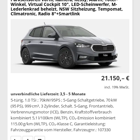
Winkel, Virtual Cockpit 10", LED-Scheinwerfer, M-
Lederlenkrad beheizt, NSW Sitzheizung, Tempomat,
Climatronic, Radio 8"+Smartlink
21.150,– €
incl. 19% MwSt.
unverbindliche Lieferzeit: 3,5 - 5 Monate
5-türig, 1.0 TSI ; 70kW/95PS ; 5-Gang-Schaltgetriebe, 70 kW
(95 PS), 999 cm³, 3 Zylinder, Schalt. 5-Gang, Frontantrieb,
Verbrennungsmotor (ICE), Benzin, Kraftstoffverbrauch
kombiniert 5,1 l/100km (WLTP), CO₂-Emission kombiniert
115.00 g/km (WLTP), CO₂-Klasse C, Garantieleistung:
Fahrzeuggarantie vom Hersteller, Fahrzeugnr.: 107330