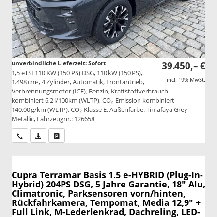
unverbindliche Lieferzeit: Sofort
39.450,– €
1,5 eTSI 110 KW (150 PS) DSG, 110 kW (150 PS),
incl. 19% MwSt.
1.498 cm³, 4 Zylinder, Automatik, Frontantrieb,
Verbrennungsmotor (ICE), Benzin, Kraftstoffverbrauch
kombiniert 6,2 l/100km (WLTP), CO₂-Emission kombiniert
140.00 g/km (WLTP), CO₂-Klasse E, Außenfarbe: Timafaya Grey
Metallic, Fahrzeugnr.: 126658
Wir rufen Sie an
PDF-Datei, Fahrzeugexposé drucken
Drucken, parken oder vergleichen
Cupra Terramar
Basis 1.5 e-HYBRID (Plug-In-
Hybrid) 204PS DSG, 5 Jahre Garantie, 18" Alu,
Climatronic, Parksensoren vorn/hinten,
Rückfahrkamera, Tempomat, Media 12,9" +
Full Link, M-Lederlenkrad, Dachreling, LED-