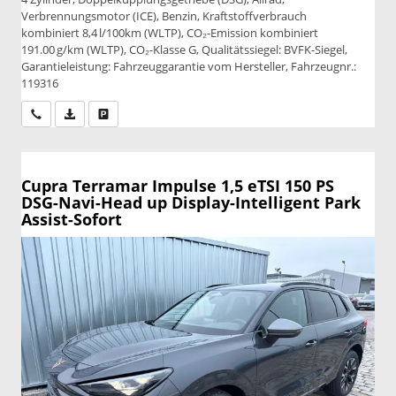
Verbrennungsmotor (ICE), Benzin, Kraftstoffverbrauch
kombiniert 8,4 l/100km (WLTP), CO₂-Emission kombiniert
191.00 g/km (WLTP), CO₂-Klasse G, Qualitätssiegel: BVFK-Siegel,
Garantieleistung: Fahrzeuggarantie vom Hersteller, Fahrzeugnr.:
119316
Wir rufen Sie an
PDF-Datei, Fahrzeugexposé drucken
Drucken, parken oder vergleichen
Cupra Terramar
Impulse 1,5 eTSI 150 PS
DSG-Navi-Head up Display-Intelligent Park
Assist-Sofort