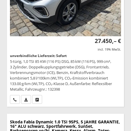
27.450,– €
incl. 19% MwSt.
unverbindliche Lieferzeit: Sofort
5-türig, 1,0 TSI 85 KW (116 PS) DSG, 85 kW (116 PS), 999 cm³,
3 Zylinder, Doppelkupplungsgetriebe (DSG), Frontantrieb,
Verbrennungsmotor (ICE), Benzin, Kraftstoffverbrauch
kombiniert 5,8 l/100km (WLTP), CO₂-Emission kombiniert
133.00 g/km (WLTP), CO₂-Klasse D, Außenfarbe: Reflexsilber
Metallic, Fahrzeugnr.: 132398
Wir rufen Sie an
PDF-Datei, Fahrzeugexposé drucken
Drucken, parken oder vergleichen
Skoda Fabia
Dynamic 1.0 TSI 95PS, 5 JAHRE GARANTIE,
16" ALU schwarz, Sportfahrwerk, SunSet,
Parksensoren vo/hi, Kamera, Kessy, Alarm, Toter-