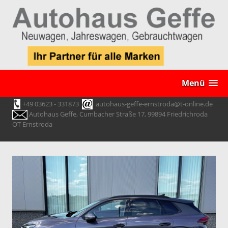
Menü
+49 03623 - 331873
autohaus-geffe-ernstroda@t-online.de
Autohaus Geffe, Cumbacher Straße 17, 99894 Friedrichroda
OT Ernstroda