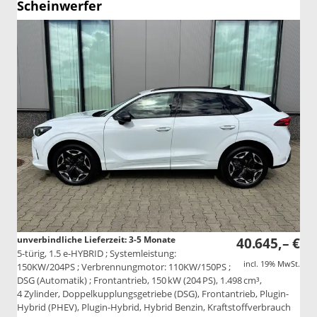
Scheinwerfer
unverbindliche Lieferzeit: 3-5 Monate
40.645,– €
5-türig, 1.5 e-HYBRID ; Systemleistung:
incl. 19% MwSt.
150KW/204PS ; Verbrennungmotor: 110KW/150PS ;
DSG (Automatik) ; Frontantrieb, 150 kW (204 PS), 1.498 cm³,
4 Zylinder, Doppelkupplungsgetriebe (DSG), Frontantrieb, Plugin-
Hybrid (PHEV), Plugin-Hybrid, Hybrid Benzin, Kraftstoffverbrauch