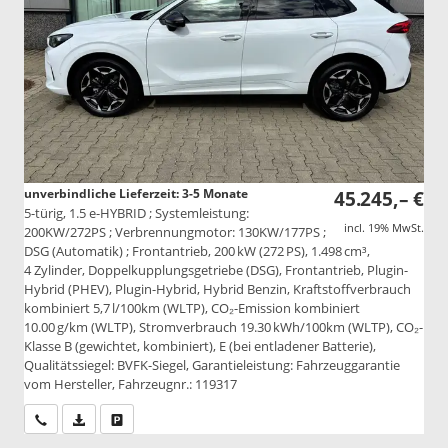
unverbindliche Lieferzeit: 3-5 Monate
45.245,– €
5-türig, 1.5 e-HYBRID ; Systemleistung:
incl. 19% MwSt.
200KW/272PS ; Verbrennungmotor: 130KW/177PS ;
DSG (Automatik) ; Frontantrieb, 200 kW (272 PS), 1.498 cm³,
4 Zylinder, Doppelkupplungsgetriebe (DSG), Frontantrieb, Plugin-
Hybrid (PHEV), Plugin-Hybrid, Hybrid Benzin, Kraftstoffverbrauch
kombiniert 5,7 l/100km (WLTP), CO₂-Emission kombiniert
10.00 g/km (WLTP), Stromverbrauch 19.30 kWh/100km (WLTP), CO₂-
Klasse B (gewichtet, kombiniert), E (bei entladener Batterie),
Qualitätssiegel: BVFK-Siegel, Garantieleistung: Fahrzeuggarantie
vom Hersteller, Fahrzeugnr.: 119317
Wir rufen Sie an
PDF-Datei, Fahrzeugexposé drucken
Drucken, parken oder vergleichen