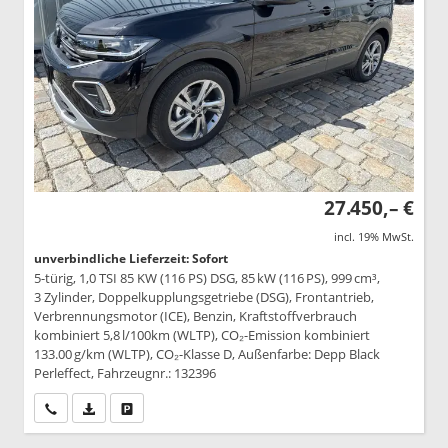
27.450,– €
incl. 19% MwSt.
unverbindliche Lieferzeit: Sofort
5-türig, 1,0 TSI 85 KW (116 PS) DSG, 85 kW (116 PS), 999 cm³,
3 Zylinder, Doppelkupplungsgetriebe (DSG), Frontantrieb,
Verbrennungsmotor (ICE), Benzin, Kraftstoffverbrauch
kombiniert 5,8 l/100km (WLTP), CO₂-Emission kombiniert
133.00 g/km (WLTP), CO₂-Klasse D, Außenfarbe: Depp Black
Perleffect, Fahrzeugnr.: 132396
Wir rufen Sie an
PDF-Datei, Fahrzeugexposé drucken
Drucken, parken oder vergleichen