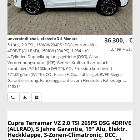
unverbindliche Lieferzeit: 3-5 Monate
36.300,– €
5-türig, 2.0 TSI ; 150KW/204PS ; DSG (Automatik) ;
incl. 19% MwSt.
4DRIVE (ALLRAD), 150 kW (204 PS), 1.984 cm³,
4 Zylinder, Doppelkupplungsgetriebe (DSG), Allrad,
Verbrennungsmotor (ICE), Benzin, Kraftstoffverbrauch
kombiniert 7,5 l/100km (WLTP), CO₂-Emission kombiniert
171.00 g/km (WLTP), CO₂-Klasse F, Qualitätssiegel: BVFK-Siegel,
Garantieleistung: Fahrzeuggarantie vom Hersteller, Fahrzeugnr.:
119314
Wir rufen Sie an
PDF-Datei, Fahrzeugexposé drucken
Drucken, parken oder vergleichen
Cupra Terramar
VZ 2.0 TSI 265PS DSG 4DRIVE
(ALLRAD), 5 Jahre Garantie, 19" Alu, Elektr.
Heckklappe, 3-Zonen-Climatronic, DCC,