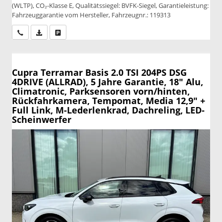
(WLTP), CO₂-Klasse E, Qualitätssiegel: BVFK-Siegel, Garantieleistung:
Fahrzeuggarantie vom Hersteller, Fahrzeugnr.: 119313
Wir rufen Sie an
PDF-Datei, Fahrzeugexposé drucken
Drucken, parken oder vergleichen
Cupra Terramar
Basis 2.0 TSI 204PS DSG
4DRIVE (ALLRAD), 5 Jahre Garantie, 18" Alu,
Climatronic, Parksensoren vorn/hinten,
Rückfahrkamera, Tempomat, Media 12,9" +
Full Link, M-Lederlenkrad, Dachreling, LED-
Scheinwerfer