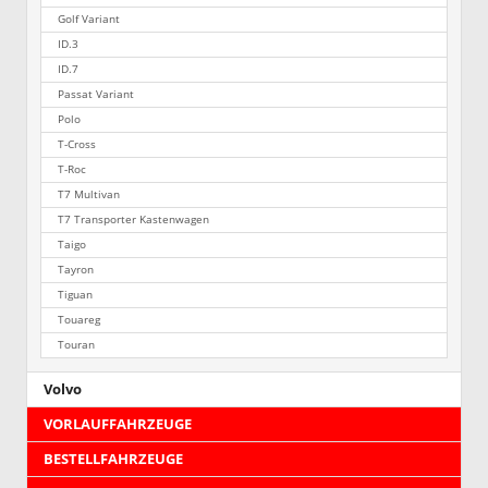
Golf Variant
ID.3
ID.7
Passat Variant
Polo
T-Cross
T-Roc
T7 Multivan
T7 Transporter Kastenwagen
Taigo
Tayron
Tiguan
Touareg
Touran
Volvo
VORLAUFFAHRZEUGE
BESTELLFAHRZEUGE