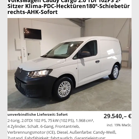
Volkswagen Caddy Cargo
2.0 TDI 102PS 2-
Sitzer Klima-PDC-Hecktüren180º-Schiebetür
rechts-AHK-Sofort
unverbindliche Lieferzeit: Sofort
29.540,– €
2-türig, 2.0TDI 102 PS, 75 kW (102 PS), 1.968 cm³,
incl. 19% MwSt.
4 Zylinder, Schalt. 6-Gang, Frontantrieb,
Verbrennungsmotor (ICE), Diesel, Außenfarbe: Candy-Weiß,
Zustand, Fahrfähigkeit: fahrtauglich, Garantieleistung: