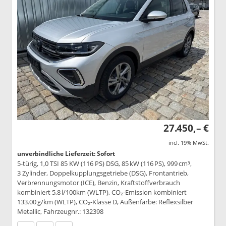
27.450,– €
incl. 19% MwSt.
unverbindliche Lieferzeit: Sofort
5-türig, 1,0 TSI 85 KW (116 PS) DSG, 85 kW (116 PS), 999 cm³,
3 Zylinder, Doppelkupplungsgetriebe (DSG), Frontantrieb,
Verbrennungsmotor (ICE), Benzin, Kraftstoffverbrauch
kombiniert 5,8 l/100km (WLTP), CO₂-Emission kombiniert
133.00 g/km (WLTP), CO₂-Klasse D, Außenfarbe: Reflexsilber
Metallic, Fahrzeugnr.: 132398