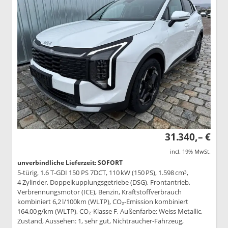
31.340,– €
incl. 19% MwSt.
unverbindliche Lieferzeit: SOFORT
5-türig, 1.6 T-GDI 150 PS 7DCT, 110 kW (150 PS), 1.598 cm³,
4 Zylinder, Doppelkupplungsgetriebe (DSG), Frontantrieb,
Verbrennungsmotor (ICE), Benzin, Kraftstoffverbrauch
kombiniert 6,2 l/100km (WLTP), CO₂-Emission kombiniert
164.00 g/km (WLTP), CO₂-Klasse F, Außenfarbe: Weiss Metallic,
Zustand, Aussehen: 1, sehr gut, Nichtraucher-Fahrzeug,