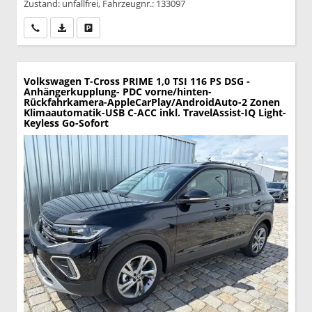
Zustand: unfallfrei, Fahrzeugnr.: 133097
Wir rufen Sie an
PDF-Datei, Fahrzeugexposé drucken
Drucken, parken oder vergleichen
Volkswagen T-Cross
PRIME 1,0 TSI 116 PS DSG -
Anhängerkupplung- PDC vorne/hinten-
Rückfahrkamera-AppleCarPlay/AndroidAuto-2 Zonen
Klimaautomatik-USB C-ACC inkl. TravelAssist-IQ Light-
Keyless Go-Sofort