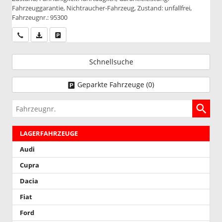
Fahrzeuggarantie, Nichtraucher-Fahrzeug, Zustand: unfallfrei,
Fahrzeugnr.: 95300
Wir rufen Sie an
PDF-Datei, Fahrzeugexposé drucken
Drucken, parken oder vergleichen
Schnellsuche
Geparkte Fahrzeuge (
0
)
Fahrzeugnr.
LAGERFAHRZEUGE
Audi
Cupra
Dacia
Fiat
Ford