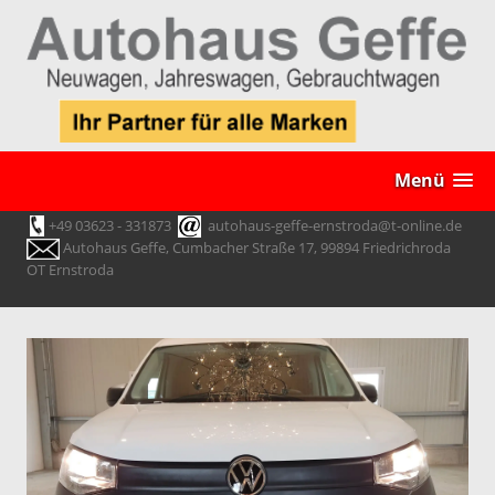
Menü
+49 03623 - 331873
autohaus-geffe-ernstroda@t-online.de
Autohaus Geffe, Cumbacher Straße 17, 99894 Friedrichroda
OT Ernstroda