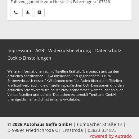
Fahrzeuggarantie vom Hersteller, Fahrzeugnr.: 107326
Wir rufen Sie an
PDF-Datei, Fahrzeugexposé drucken
Drucken, parken oder vergleichen
Impressum
AGB
Widerrufsbelehrung
Datenschutz
Cookie-Einstellungen
Weitere Informationen zum offiziellen Kraftstoffverbrauch und zu den
offiziellen spezifischen CO
-Emissionen und gegebenenfalls zum
2
Stromverbrauch neuer PKW können dem 'Leitfaden über den offiziellen
Kraftstoffverbrauch, die offiziellen spezifischen CO
-Emissionen und den
2
offiziellen Stromverbrauch neuer PKW' entnommen werden, der an allen
Verkaufsstellen und bei der 'Deutschen Automobil Treuhand GmbH'
unentgeltlich erhältlich ist unter www.dat.de.
© 2026
Autohaus Geffe GmbH
|
Cumbacher Straße 17
|
D-99894
Friedrichroda OT Ernstroda |
03623-331873
Powered by Autrado