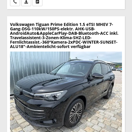
Wir rufen Sie an
PDF-Datei, Fahrzeugexposé drucken
Drucken, parken oder vergleichen
Volkswagen Tiguan
Prime Edition 1.5 eTSI MHEV 7-
Gang-DSG-110kW/150PS-elektr. AHK-USB-
AndroidAuto&AppleCarPlay-DAB-Bluetooth-ACC inkl.
Travelassistent-3-Zonen-Klima-SHZ-LED-
Fernlichtassist.-360°Kamera-2xPDC-WINTER-SUNSET-
ALU18"-Ambientelicht-sofort verfügbar