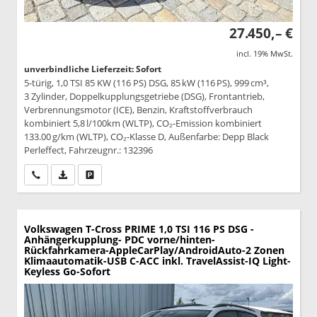
27.450,– €
incl. 19% MwSt.
unverbindliche Lieferzeit: Sofort
5-türig, 1,0 TSI 85 KW (116 PS) DSG, 85 kW (116 PS), 999 cm³,
3 Zylinder, Doppelkupplungsgetriebe (DSG), Frontantrieb,
Verbrennungsmotor (ICE), Benzin, Kraftstoffverbrauch
kombiniert 5,8 l/100km (WLTP), CO₂-Emission kombiniert
133.00 g/km (WLTP), CO₂-Klasse D, Außenfarbe: Depp Black
Perleffect, Fahrzeugnr.: 132396
Wir rufen Sie an
PDF-Datei, Fahrzeugexposé drucken
Drucken, parken oder vergleichen
Volkswagen T-Cross
PRIME 1,0 TSI 116 PS DSG -
Anhängerkupplung- PDC vorne/hinten-
Rückfahrkamera-AppleCarPlay/AndroidAuto-2 Zonen
Klimaautomatik-USB C-ACC inkl. TravelAssist-IQ Light-
Keyless Go-Sofort