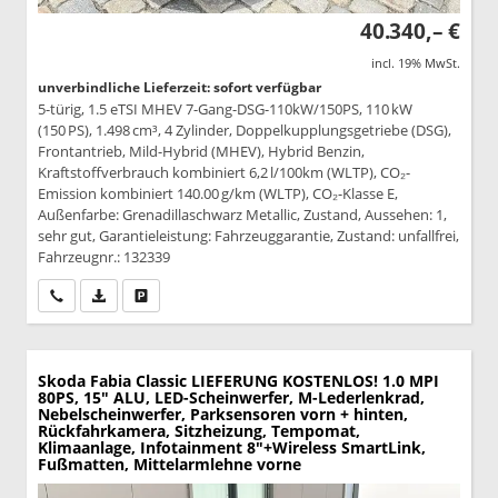
40.340,– €
incl. 19% MwSt.
unverbindliche Lieferzeit: sofort verfügbar
5-türig, 1.5 eTSI MHEV 7-Gang-DSG-110kW/150PS, 110 kW
(150 PS), 1.498 cm³, 4 Zylinder, Doppelkupplungsgetriebe (DSG),
Frontantrieb, Mild-Hybrid (MHEV), Hybrid Benzin,
Kraftstoffverbrauch kombiniert 6,2 l/100km (WLTP), CO₂-
Emission kombiniert 140.00 g/km (WLTP), CO₂-Klasse E,
Außenfarbe: Grenadillaschwarz Metallic, Zustand, Aussehen: 1,
sehr gut, Garantieleistung: Fahrzeuggarantie, Zustand: unfallfrei,
Fahrzeugnr.: 132339
Wir rufen Sie an
PDF-Datei, Fahrzeugexposé drucken
Drucken, parken oder vergleichen
Skoda Fabia
Classic LIEFERUNG KOSTENLOS! 1.0 MPI
80PS, 15" ALU, LED-Scheinwerfer, M-Lederlenkrad,
Nebelscheinwerfer, Parksensoren vorn + hinten,
Rückfahrkamera, Sitzheizung, Tempomat,
Klimaanlage, Infotainment 8"+Wireless SmartLink,
Fußmatten, Mittelarmlehne vorne