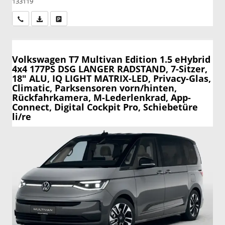
133119
Wir rufen Sie an
PDF-Datei, Fahrzeugexposé drucken
Drucken, parken oder vergleichen
Volkswagen T7 Multivan
Edition 1.5 eHybrid
4x4 177PS DSG LANGER RADSTAND, 7-Sitzer,
18" ALU, IQ LIGHT MATRIX-LED, Privacy-Glas,
Climatic, Parksensoren vorn/hinten,
Rückfahrkamera, M-Lederlenkrad, App-
Connect, Digital Cockpit Pro, Schiebetüre
li/re