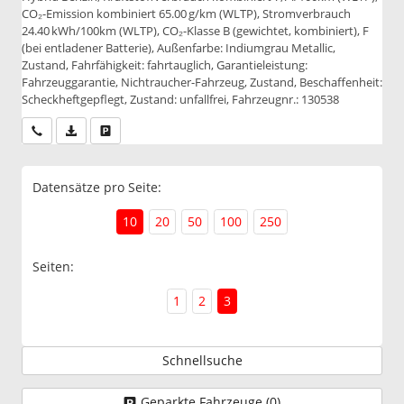
CO₂-Emission kombiniert 65.00 g/km (WLTP), Stromverbrauch
24.40 kWh/100km (WLTP), CO₂-Klasse B (gewichtet, kombiniert), F
(bei entladener Batterie), Außenfarbe: Indiumgrau Metallic,
Zustand, Fahrfähigkeit: fahrtauglich, Garantieleistung:
Fahrzeuggarantie, Nichtraucher-Fahrzeug, Zustand, Beschaffenheit:
Scheckheftgepflegt, Zustand: unfallfrei, Fahrzeugnr.: 130538
Wir rufen Sie an
PDF-Datei, Fahrzeugexposé drucken
Drucken, parken oder vergleichen
Datensätze pro Seite:
10
20
50
100
250
Seiten:
1
2
3
Schnellsuche
Geparkte Fahrzeuge (
0
)