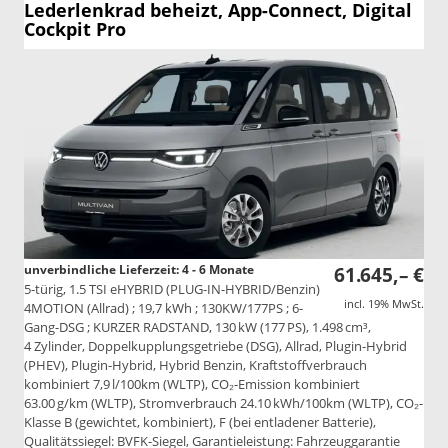
Lederlenkrad beheizt, App-Connect, Digital
Cockpit Pro
unverbindliche Lieferzeit: 4 - 6 Monate
61.645,– €
5-türig, 1.5 TSI eHYBRID (PLUG-IN-HYBRID/Benzin)
incl. 19% MwSt.
4MOTION (Allrad) ; 19,7 kWh ; 130KW/177PS ; 6-
Gang-DSG ; KURZER RADSTAND, 130 kW (177 PS), 1.498 cm³,
4 Zylinder, Doppelkupplungsgetriebe (DSG), Allrad, Plugin-Hybrid
(PHEV), Plugin-Hybrid, Hybrid Benzin, Kraftstoffverbrauch
kombiniert 7,9 l/100km (WLTP), CO₂-Emission kombiniert
63.00 g/km (WLTP), Stromverbrauch 24.10 kWh/100km (WLTP), CO₂-
Klasse B (gewichtet, kombiniert), F (bei entladener Batterie),
Qualitätssiegel: BVFK-Siegel, Garantieleistung: Fahrzeuggarantie