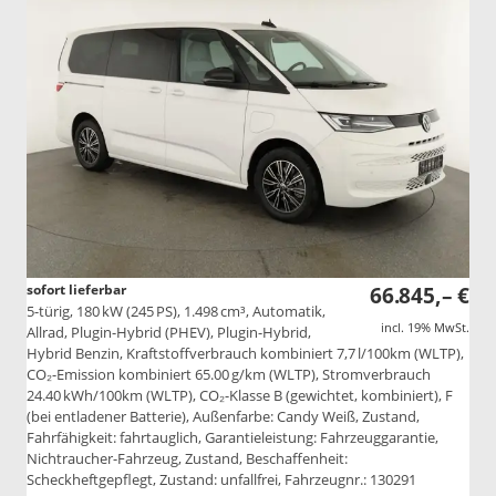
sofort lieferbar
66.845,– €
5-türig, 180 kW (245 PS), 1.498 cm³, Automatik,
incl. 19% MwSt.
Allrad, Plugin-Hybrid (PHEV), Plugin-Hybrid,
Hybrid Benzin, Kraftstoffverbrauch kombiniert 7,7 l/100km (WLTP),
CO₂-Emission kombiniert 65.00 g/km (WLTP), Stromverbrauch
24.40 kWh/100km (WLTP), CO₂-Klasse B (gewichtet, kombiniert), F
(bei entladener Batterie), Außenfarbe: Candy Weiß, Zustand,
Fahrfähigkeit: fahrtauglich, Garantieleistung: Fahrzeuggarantie,
Nichtraucher-Fahrzeug, Zustand, Beschaffenheit:
Scheckheftgepflegt, Zustand: unfallfrei, Fahrzeugnr.: 130291