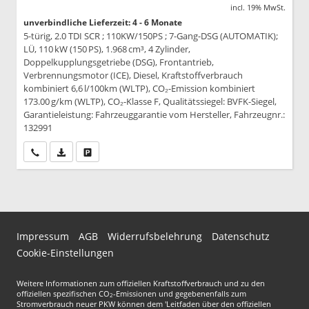
incl. 19% MwSt.
unverbindliche Lieferzeit: 4 - 6 Monate
5-türig, 2.0 TDI SCR ; 110KW/150PS ; 7-Gang-DSG (AUTOMATIK);
LÜ, 110 kW (150 PS), 1.968 cm³, 4 Zylinder,
Doppelkupplungsgetriebe (DSG), Frontantrieb,
Verbrennungsmotor (ICE), Diesel, Kraftstoffverbrauch
kombiniert 6,6 l/100km (WLTP), CO₂-Emission kombiniert
173.00 g/km (WLTP), CO₂-Klasse F, Qualitätssiegel: BVFK-Siegel,
Garantieleistung: Fahrzeuggarantie vom Hersteller, Fahrzeugnr.:
132991
Wir rufen Sie an
PDF-Datei, Fahrzeugexposé drucken
Drucken, parken oder vergleichen
Impressum
AGB
Widerrufsbelehrung
Datenschutz
Cookie-Einstellungen
Weitere Informationen zum offiziellen Kraftstoffverbrauch und zu den
offiziellen spezifischen CO
-Emissionen und gegebenenfalls zum
2
Stromverbrauch neuer PKW können dem 'Leitfaden über den offiziellen