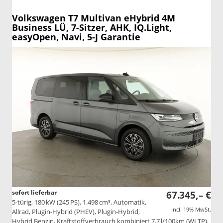
Volkswagen T7 Multivan
eHybrid 4M
Business LÜ, 7-Sitzer, AHK, IQ.Light,
easyOpen, Navi, 5-J Garantie
sofort lieferbar
67.345,– €
5-türig, 180 kW (245 PS), 1.498 cm³, Automatik,
incl. 19% MwSt.
Allrad, Plugin-Hybrid (PHEV), Plugin-Hybrid,
Hybrid Benzin, Kraftstoffverbrauch kombiniert 7,7 l/100km (WLTP),