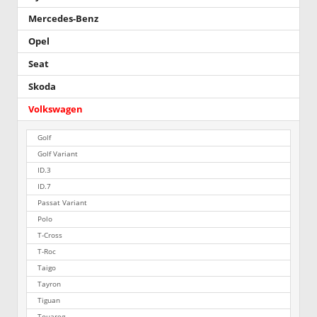
Mercedes-Benz
Opel
Seat
Skoda
Volkswagen
Golf
Golf Variant
ID.3
ID.7
Passat Variant
Polo
T-Cross
T-Roc
Taigo
Tayron
Tiguan
Touareg