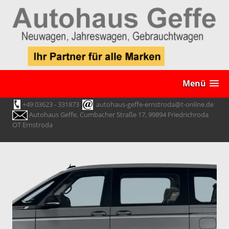
Menü
+49 03623 - 331873
autohaus-geffe-ernstroda@t-online.de
Autohaus Geffe, Cumbacher Straße 17, 99894 Friedrichroda
OT Ernstroda