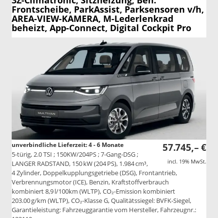
3Z-Climatronic, Sitzheizung, Beh.
Frontscheibe, ParkAssist, Parksensoren v/h,
AREA-VIEW-KAMERA, M-Lederlenkrad
beheizt, App-Connect, Digital Cockpit Pro
unverbindliche Lieferzeit: 4 - 6 Monate
57.745,– €
5-türig, 2.0 TSI ; 150KW/204PS ; 7-Gang-DSG ;
incl. 19% MwSt.
LANGER RADSTAND, 150 kW (204 PS), 1.984 cm³,
4 Zylinder, Doppelkupplungsgetriebe (DSG), Frontantrieb,
Verbrennungsmotor (ICE), Benzin, Kraftstoffverbrauch
kombiniert 8,9 l/100km (WLTP), CO₂-Emission kombiniert
203.00 g/km (WLTP), CO₂-Klasse G, Qualitätssiegel: BVFK-Siegel,
Garantieleistung: Fahrzeuggarantie vom Hersteller, Fahrzeugnr.: