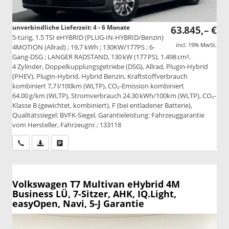
unverbindliche Lieferzeit: 4 - 6 Monate
63.845,– €
5-türig, 1.5 TSI eHYBRID (PLUG-IN-HYBRID/Benzin)
incl. 19% MwSt.
4MOTION (Allrad) ; 19,7 kWh ; 130KW/177PS ; 6-
Gang-DSG ; LANGER RADSTAND, 130 kW (177 PS), 1.498 cm³,
4 Zylinder, Doppelkupplungsgetriebe (DSG), Allrad, Plugin-Hybrid
(PHEV), Plugin-Hybrid, Hybrid Benzin, Kraftstoffverbrauch
kombiniert 7,7 l/100km (WLTP), CO₂-Emission kombiniert
64.00 g/km (WLTP), Stromverbrauch 24.30 kWh/100km (WLTP), CO₂-
Klasse B (gewichtet, kombiniert), F (bei entladener Batterie),
Qualitätssiegel: BVFK-Siegel, Garantieleistung: Fahrzeuggarantie
vom Hersteller, Fahrzeugnr.: 133118
Wir rufen Sie an
PDF-Datei, Fahrzeugexposé drucken
Drucken, parken oder vergleichen
Volkswagen T7 Multivan
eHybrid 4M
Business LÜ, 7-Sitzer, AHK, IQ.Light,
easyOpen, Navi, 5-J Garantie