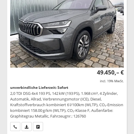
49.450,– €
incl. 19% MwSt.
unverbindliche Lieferzeit: Sofort
2,0 TDI DSG 4x4 193 PS, 142 kW (193 PS), 1.968 cm³, 4 Zylinder,
Automatik, Allrad, Verbrennungsmotor (ICE), Diesel,
Kraftstoffverbrauch kombiniert 6 l/100km (WLTP), CO₂-Emission
kombiniert 158.00 g/km (WLTP), CO₂-Klasse F, Außenfarbe:
Graphitegrau Metallic, Fahrzeugnr.: 126760
Wir rufen Sie an
PDF-Datei, Fahrzeugexposé drucken
Drucken, parken oder vergleichen