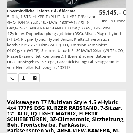
unverbindliche Lieferzeit: 4 - 6 Monate
59.145,– €
5-türig, 1.5 TSI eHYBRID (PLUG-IN-HYBRID/Benzin)
incl. 19% MwSt.
4MOTION (Allrad) ; 19,7 kWh ; 130KW/177PS ; 6-
Gang-DSG ; LANGER RADSTAND, 130 kW (177 PS), 1.498 cm³,
4 Zylinder, Doppelkupplungsgetriebe (DSG), Allrad, Plugin-Hybrid
(PHEV), Plugin-Hybrid, Hybrid Benzin, Kraftstoffverbrauch
kombiniert 7,7 l/100km (WLTP), CO₂-Emission kombiniert
64.00 g/km (WLTP), Stromverbrauch 24.30 kWh/100km (WLTP), CO₂-
Klasse B (gewichtet, kombiniert), F (bei entladener Batterie),
Qualitätssiegel: BVFK-Siegel, Garantieleistung: Fahrzeuggarantie
vom Hersteller, Fahrzeugnr.: 133112
Wir rufen Sie an
PDF-Datei, Fahrzeugexposé drucken
Drucken, parken oder vergleichen
Volkswagen T7 Multivan
Style 1.5 eHybrid
4x4 177PS DSG KURZER RADSTAND, 7-Sitzer,
17" ALU, IQ LIGHT MATRIX, ELEKTR.
SCHIEBETÜREN, 3Z-Climatronic, Sitzheizung,
Beh. Frontscheibe, ParkAssist,
Parksensoren v/h, AREA-VIEW-KAMERA, M-