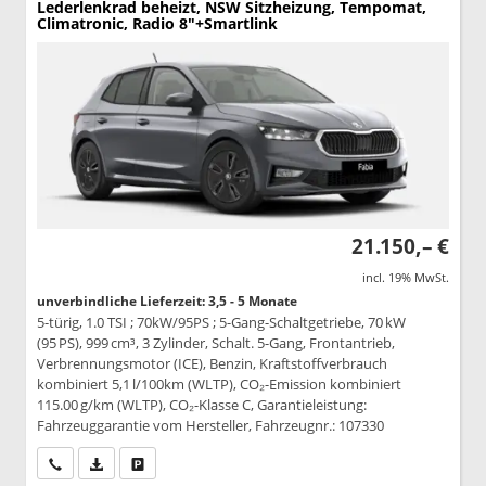
Lederlenkrad beheizt, NSW Sitzheizung, Tempomat,
Climatronic, Radio 8"+Smartlink
21.150,– €
incl. 19% MwSt.
unverbindliche Lieferzeit: 3,5 - 5 Monate
5-türig, 1.0 TSI ; 70kW/95PS ; 5-Gang-Schaltgetriebe, 70 kW
(95 PS), 999 cm³, 3 Zylinder, Schalt. 5-Gang, Frontantrieb,
Verbrennungsmotor (ICE), Benzin, Kraftstoffverbrauch
kombiniert 5,1 l/100km (WLTP), CO₂-Emission kombiniert
115.00 g/km (WLTP), CO₂-Klasse C, Garantieleistung:
Fahrzeuggarantie vom Hersteller, Fahrzeugnr.: 107330
Wir rufen Sie an
PDF-Datei, Fahrzeugexposé drucken
Drucken, parken oder vergleichen