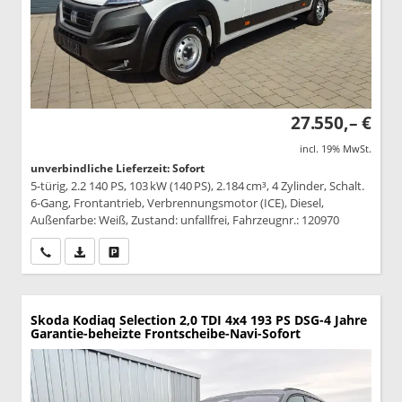
27.550,– €
incl. 19% MwSt.
unverbindliche Lieferzeit: Sofort
5-türig, 2.2 140 PS, 103 kW (140 PS), 2.184 cm³, 4 Zylinder, Schalt.
6-Gang, Frontantrieb, Verbrennungsmotor (ICE), Diesel,
Außenfarbe: Weiß, Zustand: unfallfrei, Fahrzeugnr.: 120970
Wir rufen Sie an
PDF-Datei, Fahrzeugexposé drucken
Drucken, parken oder vergleichen
Skoda Kodiaq
Selection 2,0 TDI 4x4 193 PS DSG-4 Jahre
Garantie-beheizte Frontscheibe-Navi-Sofort