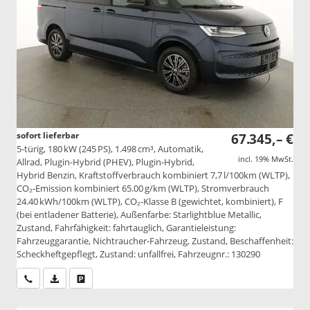
sofort lieferbar
67.345,– €
5-türig, 180 kW (245 PS), 1.498 cm³, Automatik,
incl. 19% MwSt.
Allrad, Plugin-Hybrid (PHEV), Plugin-Hybrid,
Hybrid Benzin, Kraftstoffverbrauch kombiniert 7,7 l/100km (WLTP),
CO₂-Emission kombiniert 65.00 g/km (WLTP), Stromverbrauch
24.40 kWh/100km (WLTP), CO₂-Klasse B (gewichtet, kombiniert), F
(bei entladener Batterie), Außenfarbe: Starlightblue Metallic,
Zustand, Fahrfähigkeit: fahrtauglich, Garantieleistung:
Fahrzeuggarantie, Nichtraucher-Fahrzeug, Zustand, Beschaffenheit:
Scheckheftgepflegt, Zustand: unfallfrei, Fahrzeugnr.: 130290
Wir rufen Sie an
PDF-Datei, Fahrzeugexposé drucken
Drucken, parken oder vergleichen