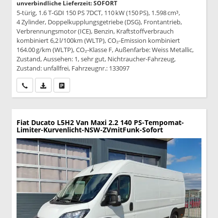
unverbindliche Lieferzeit: SOFORT
5-türig, 1.6 T-GDI 150 PS 7DCT, 110 kW (150 PS), 1.598 cm³,
4 Zylinder, Doppelkupplungsgetriebe (DSG), Frontantrieb,
Verbrennungsmotor (ICE), Benzin, Kraftstoffverbrauch
kombiniert 6,2 l/100km (WLTP), CO₂-Emission kombiniert
164.00 g/km (WLTP), CO₂-Klasse F, Außenfarbe: Weiss Metallic,
Zustand, Aussehen: 1, sehr gut, Nichtraucher-Fahrzeug,
Zustand: unfallfrei, Fahrzeugnr.: 133097
Wir rufen Sie an
PDF-Datei, Fahrzeugexposé drucken
Drucken, parken oder vergleichen
Fiat Ducato
L5H2 Van Maxi 2.2 140 PS-Tempomat-
Limiter-Kurvenlicht-NSW-ZVmitFunk-Sofort