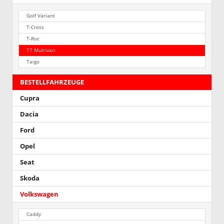
Golf Variant
T-Cross
T-Roc
T7 Multivan
Taigo
BESTELLFAHRZEUGE
Cupra
Dacia
Ford
Opel
Seat
Skoda
Volkswagen
Caddy