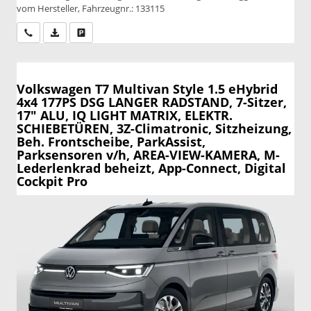
vom Hersteller, Fahrzeugnr.: 133115
Wir rufen Sie an
PDF-Datei, Fahrzeugexposé drucken
Drucken, parken oder vergleichen
Volkswagen T7 Multivan
Style 1.5 eHybrid
4x4 177PS DSG LANGER RADSTAND, 7-Sitzer,
17" ALU, IQ LIGHT MATRIX, ELEKTR.
SCHIEBETÜREN, 3Z-Climatronic, Sitzheizung,
Beh. Frontscheibe, ParkAssist,
Parksensoren v/h, AREA-VIEW-KAMERA, M-
Lederlenkrad beheizt, App-Connect, Digital
Cockpit Pro