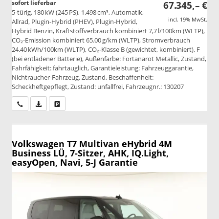
sofort lieferbar
67.345,– €
5-türig, 180 kW (245 PS), 1.498 cm³, Automatik,
incl. 19% MwSt.
Allrad, Plugin-Hybrid (PHEV), Plugin-Hybrid,
Hybrid Benzin, Kraftstoffverbrauch kombiniert 7,7 l/100km (WLTP),
CO₂-Emission kombiniert 65.00 g/km (WLTP), Stromverbrauch
24.40 kWh/100km (WLTP), CO₂-Klasse B (gewichtet, kombiniert), F
(bei entladener Batterie), Außenfarbe: Fortanarot Metallic, Zustand,
Fahrfähigkeit: fahrtauglich, Garantieleistung: Fahrzeuggarantie,
Nichtraucher-Fahrzeug, Zustand, Beschaffenheit:
Scheckheftgepflegt, Zustand: unfallfrei, Fahrzeugnr.: 130207
Wir rufen Sie an
PDF-Datei, Fahrzeugexposé drucken
Drucken, parken oder vergleichen
Volkswagen T7 Multivan
eHybrid 4M
Business LÜ, 7-Sitzer, AHK, IQ.Light,
easyOpen, Navi, 5-J Garantie