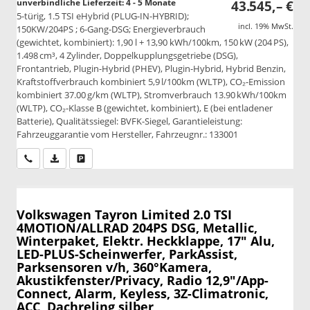
unverbindliche Lieferzeit: 4 - 5 Monate
43.545,– €
5-türig, 1.5 TSI eHybrid (PLUG-IN-HYBRID);
incl. 19% MwSt.
150KW/204PS ; 6-Gang-DSG; Energieverbrauch
(gewichtet, kombiniert): 1,90 l + 13,90 kWh/100km, 150 kW (204 PS),
1.498 cm³, 4 Zylinder, Doppelkupplungsgetriebe (DSG),
Frontantrieb, Plugin-Hybrid (PHEV), Plugin-Hybrid, Hybrid Benzin,
Kraftstoffverbrauch kombiniert 5,9 l/100km (WLTP), CO₂-Emission
kombiniert 37.00 g/km (WLTP), Stromverbrauch 13.90 kWh/100km
(WLTP), CO₂-Klasse B (gewichtet, kombiniert), E (bei entladener
Batterie), Qualitätssiegel: BVFK-Siegel, Garantieleistung:
Fahrzeuggarantie vom Hersteller, Fahrzeugnr.: 133001
Wir rufen Sie an
PDF-Datei, Fahrzeugexposé drucken
Drucken, parken oder vergleichen
Volkswagen Tayron
Limited 2.0 TSI
4MOTION/ALLRAD 204PS DSG, Metallic,
Winterpaket, Elektr. Heckklappe, 17" Alu,
LED-PLUS-Scheinwerfer, ParkAssist,
Parksensoren v/h, 360°Kamera,
Akustikfenster/Privacy, Radio 12,9"/App-
Connect, Alarm, Keyless, 3Z-Climatronic,
ACC, Dachreling silber