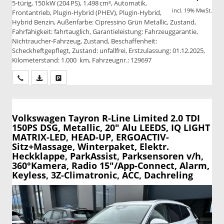
5-türig, 150 kW (204 PS), 1.498 cm³, Automatik,
incl. 19% MwSt.
Frontantrieb, Plugin-Hybrid (PHEV), Plugin-Hybrid,
Hybrid Benzin, Außenfarbe: Cipressino Grün Metallic, Zustand,
Fahrfähigkeit: fahrtauglich, Garantieleistung: Fahrzeuggarantie,
Nichtraucher-Fahrzeug, Zustand, Beschaffenheit:
Scheckheftgepflegt, Zustand: unfallfrei, Erstzulassung: 01.12.2025,
Kilometerstand: 1.000 km, Fahrzeugnr.: 129697
Wir rufen Sie an
PDF-Datei, Fahrzeugexposé drucken
Drucken, parken oder vergleichen
Volkswagen Tayron
R-Line Limited 2.0 TDI
150PS DSG, Metallic, 20" Alu LEEDS, IQ LIGHT
MATRIX-LED, HEAD-UP, ERGOACTIV-
Sitz+Massage, Winterpaket, Elektr.
Heckklappe, ParkAssist, Parksensoren v/h,
360°Kamera, Radio 15"/App-Connect, Alarm,
Keyless, 3Z-Climatronic, ACC, Dachreling