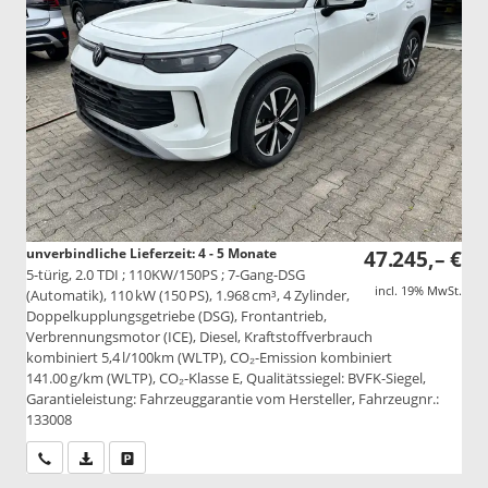
unverbindliche Lieferzeit: 4 - 5 Monate
47.245,– €
5-türig, 2.0 TDI ; 110KW/150PS ; 7-Gang-DSG
incl. 19% MwSt.
(Automatik), 110 kW (150 PS), 1.968 cm³, 4 Zylinder,
Doppelkupplungsgetriebe (DSG), Frontantrieb,
Verbrennungsmotor (ICE), Diesel, Kraftstoffverbrauch
kombiniert 5,4 l/100km (WLTP), CO₂-Emission kombiniert
141.00 g/km (WLTP), CO₂-Klasse E, Qualitätssiegel: BVFK-Siegel,
Garantieleistung: Fahrzeuggarantie vom Hersteller, Fahrzeugnr.:
133008
Wir rufen Sie an
PDF-Datei, Fahrzeugexposé drucken
Drucken, parken oder vergleichen