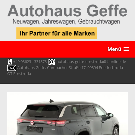
Menü
+49 03623 - 331873
autohaus-geffe-ernstroda@t-online.de
Autohaus Geffe, Cumbacher Straße 17, 99894 Friedrichroda
OT Ernstroda