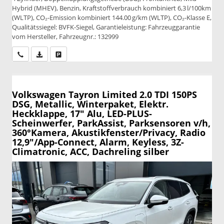
Hybrid (MHEV), Benzin, Kraftstoffverbrauch kombiniert 6,3 l/100km
(WLTP), CO₂-Emission kombiniert 144.00 g/km (WLTP), CO₂-Klasse E,
Qualitätssiegel: BVFK-Siegel, Garantieleistung: Fahrzeuggarantie
vom Hersteller, Fahrzeugnr.: 132999
Wir rufen Sie an
PDF-Datei, Fahrzeugexposé drucken
Drucken, parken oder vergleichen
Volkswagen Tayron
Limited 2.0 TDI 150PS
DSG, Metallic, Winterpaket, Elektr.
Heckklappe, 17" Alu, LED-PLUS-
Scheinwerfer, ParkAssist, Parksensoren v/h,
360°Kamera, Akustikfenster/Privacy, Radio
12,9"/App-Connect, Alarm, Keyless, 3Z-
Climatronic, ACC, Dachreling silber