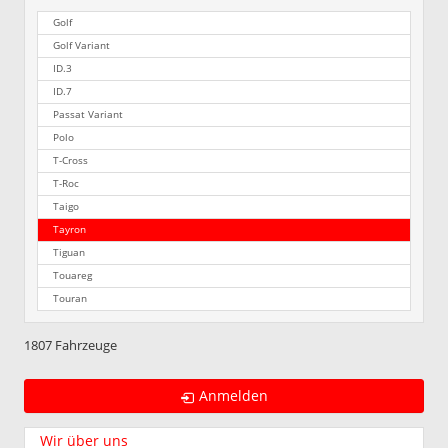
Golf
Golf Variant
ID.3
ID.7
Passat Variant
Polo
T-Cross
T-Roc
Taigo
Tayron
Tiguan
Touareg
Touran
1807 Fahrzeuge
Anmelden
Wir über uns