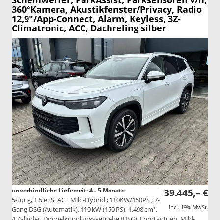
Scheinwerfer, ParkAssist, Parksensoren v/h,
360°Kamera, Akustikfenster/Privacy, Radio
12,9"/App-Connect, Alarm, Keyless, 3Z-
Climatronic, ACC, Dachreling silber
unverbindliche Lieferzeit: 4 - 5 Monate
39.445,– €
5-türig, 1.5 eTSI ACT Mild-Hybrid ; 110KW/150PS ; 7-
incl. 19% MwSt.
Gang-DSG (Automatik), 110 kW (150 PS), 1.498 cm³,
4 Zylinder, Doppelkupplungsgetriebe (DSG), Frontantrieb, Mild-