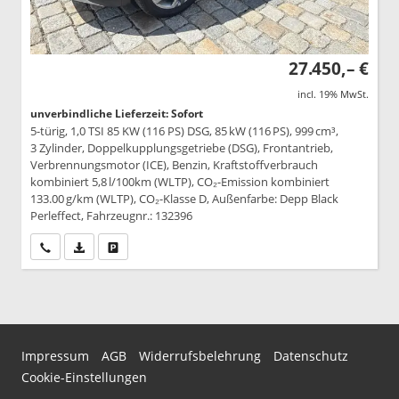
27.450,– €
incl. 19% MwSt.
unverbindliche Lieferzeit: Sofort
5-türig, 1,0 TSI 85 KW (116 PS) DSG, 85 kW (116 PS), 999 cm³,
3 Zylinder, Doppelkupplungsgetriebe (DSG), Frontantrieb,
Verbrennungsmotor (ICE), Benzin, Kraftstoffverbrauch
kombiniert 5,8 l/100km (WLTP), CO₂-Emission kombiniert
133.00 g/km (WLTP), CO₂-Klasse D, Außenfarbe: Depp Black
Perleffect, Fahrzeugnr.: 132396
Wir rufen Sie an
PDF-Datei, Fahrzeugexposé drucken
Drucken, parken oder vergleichen
Impressum
AGB
Widerrufsbelehrung
Datenschutz
Cookie-Einstellungen