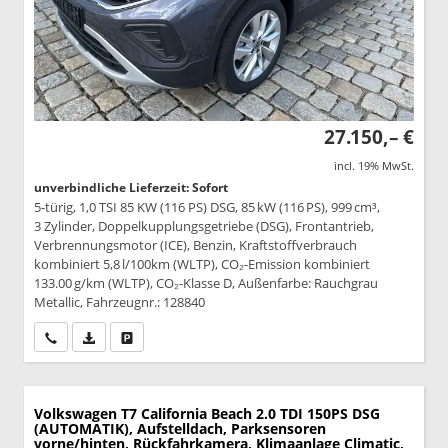
27.150,– €
incl. 19% MwSt.
unverbindliche Lieferzeit: Sofort
5-türig, 1,0 TSI 85 KW (116 PS) DSG, 85 kW (116 PS), 999 cm³,
3 Zylinder, Doppelkupplungsgetriebe (DSG), Frontantrieb,
Verbrennungsmotor (ICE), Benzin, Kraftstoffverbrauch
kombiniert 5,8 l/100km (WLTP), CO₂-Emission kombiniert
133.00 g/km (WLTP), CO₂-Klasse D, Außenfarbe: Rauchgrau
Metallic, Fahrzeugnr.: 128840
Wir rufen Sie an
PDF-Datei, Fahrzeugexposé drucken
Drucken, parken oder vergleichen
Volkswagen T7 California
Beach 2.0 TDI 150PS DSG
(AUTOMATIK), Aufstelldach, Parksensoren
vorne/hinten, Rückfahrkamera, Klimaanlage Climatic,