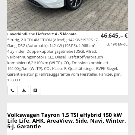
unverbindliche Lieferzeit: 4 - 5 Monate
46.645,– €
5-türig, 2.0 TDI 4MOTION (Allrad) ; 142KW/193PS ; 7-
incl. 19% MwSt.
Gang-DSG (Automatik), 142 kW (193 PS), 1.968 cm³,
4 Zylinder, Doppelkupplungsgetriebe (DSG), Allrad,
Verbrennungsmotor (ICE), Diesel, Kraftstoffverbrauch
kombiniert 6,2 l/100km (WLTP), CO₂-Emission kombiniert
162.00 g/km (WLTP), CO₂-Klasse F, Qualitätssiegel: BVFK-Siegel,
Garantieleistung: Fahrzeuggarantie vom Hersteller, Fahrzeugnr.:
133003
Wir rufen Sie an
PDF-Datei, Fahrzeugexposé drucken
Drucken, parken oder vergleichen
Volkswagen Tayron
1.5 TSI eHybrid 150 kW
Life Life, AHK, AreaView, Side, Navi, Winter,
5-J. Garantie