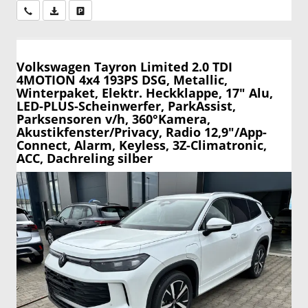
Wir rufen Sie an
PDF-Datei, Fahrzeugexposé drucken
Drucken, parken oder vergleichen
Volkswagen Tayron
Limited 2.0 TDI
4MOTION 4x4 193PS DSG, Metallic,
Winterpaket, Elektr. Heckklappe, 17" Alu,
LED-PLUS-Scheinwerfer, ParkAssist,
Parksensoren v/h, 360°Kamera,
Akustikfenster/Privacy, Radio 12,9"/App-
Connect, Alarm, Keyless, 3Z-Climatronic,
ACC, Dachreling silber