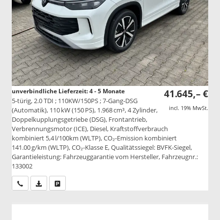
unverbindliche Lieferzeit: 4 - 5 Monate
41.645,– €
5-türig, 2.0 TDI ; 110KW/150PS ; 7-Gang-DSG
incl. 19% MwSt.
(Automatik), 110 kW (150 PS), 1.968 cm³, 4 Zylinder,
Doppelkupplungsgetriebe (DSG), Frontantrieb,
Verbrennungsmotor (ICE), Diesel, Kraftstoffverbrauch
kombiniert 5,4 l/100km (WLTP), CO₂-Emission kombiniert
141.00 g/km (WLTP), CO₂-Klasse E, Qualitätssiegel: BVFK-Siegel,
Garantieleistung: Fahrzeuggarantie vom Hersteller, Fahrzeugnr.:
133002
Wir rufen Sie an
PDF-Datei, Fahrzeugexposé drucken
Drucken, parken oder vergleichen