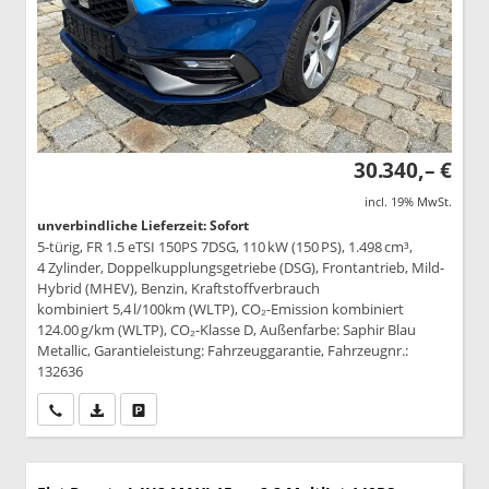
30.340,– €
incl. 19% MwSt.
unverbindliche Lieferzeit: Sofort
5-türig, FR 1.5 eTSI 150PS 7DSG, 110 kW (150 PS), 1.498 cm³,
4 Zylinder, Doppelkupplungsgetriebe (DSG), Frontantrieb, Mild-
Hybrid (MHEV), Benzin, Kraftstoffverbrauch
kombiniert 5,4 l/100km (WLTP), CO₂-Emission kombiniert
124.00 g/km (WLTP), CO₂-Klasse D, Außenfarbe: Saphir Blau
Metallic, Garantieleistung: Fahrzeuggarantie, Fahrzeugnr.:
132636
Wir rufen Sie an
PDF-Datei, Fahrzeugexposé drucken
Drucken, parken oder vergleichen