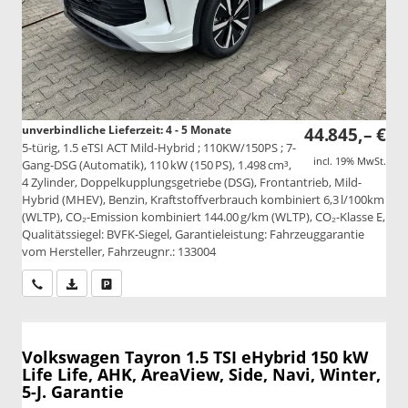
unverbindliche Lieferzeit: 4 - 5 Monate
44.845,– €
5-türig, 1.5 eTSI ACT Mild-Hybrid ; 110KW/150PS ; 7-
incl. 19% MwSt.
Gang-DSG (Automatik), 110 kW (150 PS), 1.498 cm³,
4 Zylinder, Doppelkupplungsgetriebe (DSG), Frontantrieb, Mild-
Hybrid (MHEV), Benzin, Kraftstoffverbrauch kombiniert 6,3 l/100km
(WLTP), CO₂-Emission kombiniert 144.00 g/km (WLTP), CO₂-Klasse E,
Qualitätssiegel: BVFK-Siegel, Garantieleistung: Fahrzeuggarantie
vom Hersteller, Fahrzeugnr.: 133004
Wir rufen Sie an
PDF-Datei, Fahrzeugexposé drucken
Drucken, parken oder vergleichen
Volkswagen Tayron
1.5 TSI eHybrid 150 kW
Life Life, AHK, AreaView, Side, Navi, Winter,
5-J. Garantie