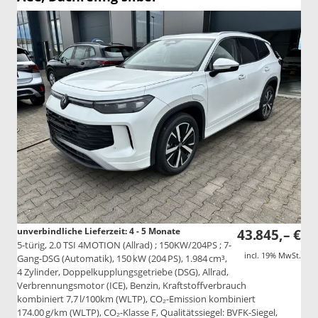
unverbindliche Lieferzeit: 4 - 5 Monate
43.845,– €
5-türig, 2.0 TSI 4MOTION (Allrad) ; 150KW/204PS ; 7-
incl. 19% MwSt.
Gang-DSG (Automatik), 150 kW (204 PS), 1.984 cm³,
4 Zylinder, Doppelkupplungsgetriebe (DSG), Allrad,
Verbrennungsmotor (ICE), Benzin, Kraftstoffverbrauch
kombiniert 7,7 l/100km (WLTP), CO₂-Emission kombiniert
174.00 g/km (WLTP), CO₂-Klasse F, Qualitätssiegel: BVFK-Siegel,