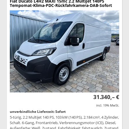
Fiat Ducato
L4H2 MAXI 15mc 2.2 MultiJet 140PS
Tempomat-Klima-PDC-Rückfahrkamera-DAB-Sofort
31.340,– €
incl. 19% MwSt.
unverbindliche Lieferzeit: Sofort
5-türig, 2.2 Multijet 140 PS, 103 kW (140 PS), 2.184 cm³, 4 Zylinder,
Schalt. 6-Gang, Frontantrieb, Verbrennungsmotor (ICE), Diesel,
Außenfarbe: Weiß, Zustand, Fahrfähigkeit: fahrtauglich, Zustand,