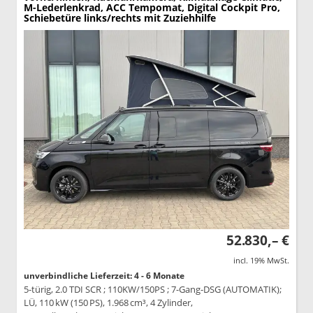
M-Lederlenkrad, ACC Tempomat, Digital Cockpit Pro,
Schiebetüre links/rechts mit Zuziehhilfe
52.830,– €
incl. 19% MwSt.
unverbindliche Lieferzeit: 4 - 6 Monate
5-türig, 2.0 TDI SCR ; 110KW/150PS ; 7-Gang-DSG (AUTOMATIK);
LÜ, 110 kW (150 PS), 1.968 cm³, 4 Zylinder,