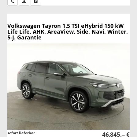
Wir rufen Sie an
PDF-Datei, Fahrzeugexposé drucken
Drucken, parken oder vergleichen
Volkswagen Tayron
1.5 TSI eHybrid 150 kW
Life Life, AHK, AreaView, Side, Navi, Winter,
5-J. Garantie
sofort lieferbar
46.845,– €