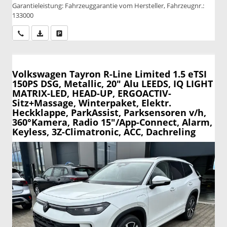
Garantieleistung: Fahrzeuggarantie vom Hersteller, Fahrzeugnr.:
133000
Wir rufen Sie an
PDF-Datei, Fahrzeugexposé drucken
Drucken, parken oder vergleichen
Volkswagen Tayron
R-Line Limited 1.5 eTSI
150PS DSG, Metallic, 20" Alu LEEDS, IQ LIGHT
MATRIX-LED, HEAD-UP, ERGOACTIV-
Sitz+Massage, Winterpaket, Elektr.
Heckklappe, ParkAssist, Parksensoren v/h,
360°Kamera, Radio 15"/App-Connect, Alarm,
Keyless, 3Z-Climatronic, ACC, Dachreling