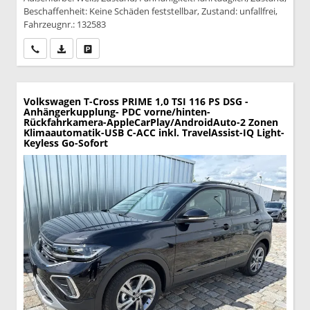
Beschaffenheit: Keine Schäden feststellbar, Zustand: unfallfrei,
Fahrzeugnr.: 132583
Wir rufen Sie an
PDF-Datei, Fahrzeugexposé drucken
Drucken, parken oder vergleichen
Volkswagen T-Cross
PRIME 1,0 TSI 116 PS DSG -
Anhängerkupplung- PDC vorne/hinten-
Rückfahrkamera-AppleCarPlay/AndroidAuto-2 Zonen
Klimaautomatik-USB C-ACC inkl. TravelAssist-IQ Light-
Keyless Go-Sofort