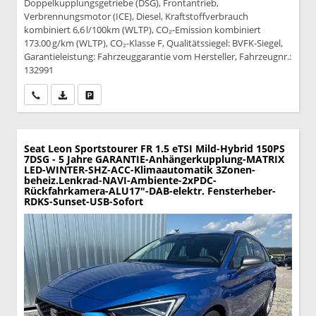
Doppelkupplungsgetriebe (DSG), Frontantrieb,
Verbrennungsmotor (ICE), Diesel, Kraftstoffverbrauch
kombiniert 6,6 l/100km (WLTP), CO₂-Emission kombiniert
173.00 g/km (WLTP), CO₂-Klasse F, Qualitätssiegel: BVFK-Siegel,
Garantieleistung: Fahrzeuggarantie vom Hersteller, Fahrzeugnr.:
132991
Wir rufen Sie an
PDF-Datei, Fahrzeugexposé drucken
Drucken, parken oder vergleichen
Seat Leon Sportstourer
FR 1.5 eTSI Mild-Hybrid 150PS
7DSG - 5 Jahre GARANTIE-Anhängerkupplung-MATRIX
LED-WINTER-SHZ-ACC-Klimaautomatik 3Zonen-
beheiz.Lenkrad-NAVI-Ambiente-2xPDC-
Rückfahrkamera-ALU17"-DAB-elektr. Fensterheber-
RDKS-Sunset-USB-Sofort