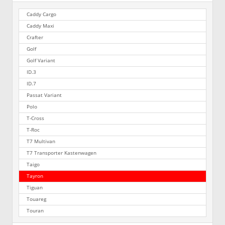
Caddy Cargo
Caddy Maxi
Crafter
Golf
Golf Variant
ID.3
ID.7
Passat Variant
Polo
T-Cross
T-Roc
T7 Multivan
T7 Transporter Kastenwagen
Taigo
Tayron
Tiguan
Touareg
Touran