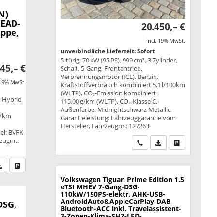
N)
HEAD-
20.450,– €
appe,
incl. 19% MwSt.
unverbindliche Lieferzeit: Sofort
5-türig, 70 kW (95 PS), 999 cm³, 3 Zylinder,
45,– €
Schalt. 5-Gang, Frontantrieb,
Verbrennungsmotor (ICE), Benzin,
 19% MwSt.
Kraftstoffverbrauch kombiniert 5,1 l/100km
(WLTP), CO₂-Emission kombiniert
n-Hybrid
115.00 g/km (WLTP), CO₂-Klasse C,
Außenfarbe: Midnightschwarz Metallic,
g/km
Garantieleistung: Fahrzeuggarantie vom
B
Hersteller, Fahrzeugnr.: 127263
gel: BVFK-
eugnr.:
Wir rufen Sie an
PDF-Datei, Fahrzeu
Drucken, park
fen Sie an
PDF-Datei, Fahrzeugexposé drucken
Drucken, parken oder vergleichen
Volkswagen Tiguan
Prime Edition 1.5
eTSI MHEV 7-Gang-DSG-
110kW/150PS-elektr. AHK-USB-
AndroidAuto&AppleCarPlay-DAB-
DSG,
Bluetooth-ACC inkl. Travelassistent-
3-Zonen-Klima-SHZ-LED-