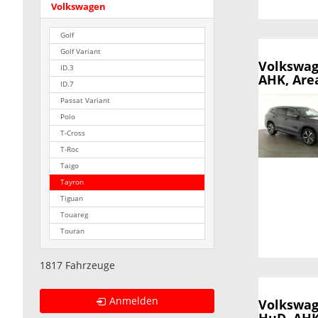
Volkswagen
Golf
Golf Variant
Volkswag
ID.3
AHK, Area
ID.7
Passat Variant
Polo
T-Cross
T-Roc
Taigo
Tayron
Tiguan
Touareg
Touran
1817 Fahrzeuge
Anmelden
Volkswag