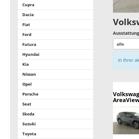
Cupra
Dacia
Volks
Fiat
Ausstattung
Ford
Futura
Hyundai
In Ihrer a
Kia
Nissan
Opel
Volkswag
Porsche
AreaView,
Seat
Skoda
Suzuki
Toyota