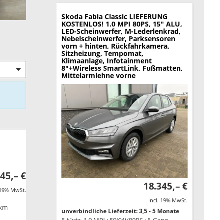
Skoda Fabia
Classic LIEFERUNG
KOSTENLOS! 1.0 MPI 80PS, 15" ALU,
LED-Scheinwerfer, M-Lederlenkrad,
Nebelscheinwerfer, Parksensoren
vorn + hinten, Rückfahrkamera,
Sitzheizung, Tempomat,
Klimaanlage, Infotainment
8"+Wireless SmartLink, Fußmatten,
Mittelarmlehne vorne
45,– €
18.345,– €
 19% MwSt.
incl. 19% MwSt.
/km
unverbindliche Lieferzeit: 3,5 - 5 Monate
B