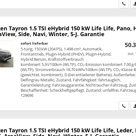
Wir ru
en Tayron
1.5 TSI eHybrid 150 kW Life Life, Pano, 
View, Side, Navi, Winter, 5-J. Garantie
sofort lieferbar
50.3
5-türig, 150 kW (204 PS), 1.498 cm³, Automatik,
Frontantrieb, Plugin-Hybrid (PHEV), Plugin-Hybrid,
incl.
Hybrid Benzin, Kraftstoffverbrauch
kombiniert 5,9 l/100km (WLTP), CO₂-Emission kombiniert 7.00 g
(WLTP), Stromverbrauch 18.70 kWh/100km (WLTP), CO₂-Klasse 
(gewichtet, kombiniert), D (bei entladener Batterie), Außenfarbe:
Delfingrau Metallic, Zustand, Fahrfähigkeit: fahrtauglich,
Garantieleistung: Fahrzeuggarantie, Nichtraucher-Fahrzeug, Zus
Beschaffenheit: Scheckheftgepflegt, Zustand: unfallfrei, Fahrzeug
129696
Wir ru
en Tayron
1.5 TSI eHybrid 150 kW Life Life, Leder,