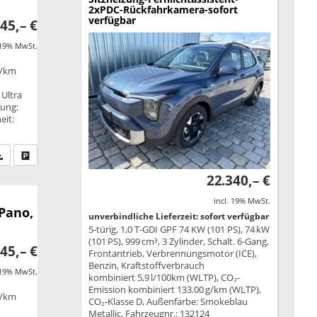
2xPDC-Rückfahrkamera-sofort
verfügbar
45,– €
 19% MwSt.
g/km
B
 Ultra
tung:
eit:
fen Sie an
PDF-Datei, Fahrzeugexposé drucken
Drucken, parken oder vergleichen
22.340,– €
incl. 19% MwSt.
 Pano,
unverbindliche Lieferzeit: sofort verfügbar
5-türig, 1,0 T-GDI GPF 74 KW (101 PS), 74 kW
(101 PS), 999 cm³, 3 Zylinder, Schalt. 6-Gang,
45,– €
Frontantrieb, Verbrennungsmotor (ICE),
Benzin, Kraftstoffverbrauch
 19% MwSt.
kombiniert 5,9 l/100km (WLTP), CO₂-
Emission kombiniert 133.00 g/km (WLTP),
g/km
CO₂-Klasse D, Außenfarbe: Smokeblau
B
Metallic, Fahrzeugnr.: 132124