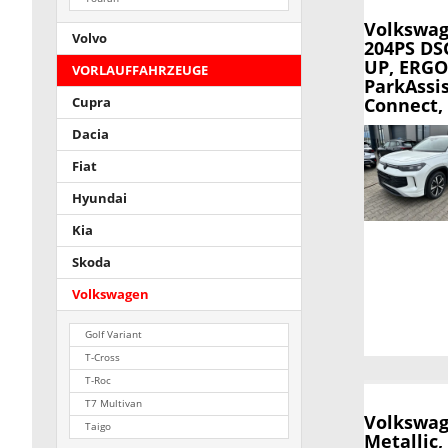
Volkswag
Volvo
204PS DSG
UP, ERGO
VORLAUFFAHRZEUGE
ParkAssi
Connect, 
Cupra
Dacia
Fiat
Hyundai
Kia
Skoda
Volkswagen
Golf Variant
T-Cross
T-Roc
T7 Multivan
Volkswag
Taigo
Metallic,