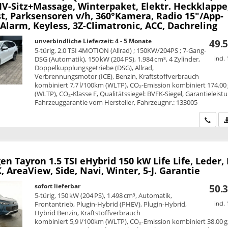
V-Sitz+Massage, Winterpaket, Elektr. Heckklappe
st, Parksensoren v/h, 360°Kamera, Radio 15"/App-
Alarm, Keyless, 3Z-Climatronic, ACC, Dachreling
unverbindliche Lieferzeit: 4 - 5 Monate
49.5
5-türig, 2.0 TSI 4MOTION (Allrad) ; 150KW/204PS ; 7-Gang-
DSG (Automatik), 150 kW (204 PS), 1.984 cm³, 4 Zylinder,
incl.
Doppelkupplungsgetriebe (DSG), Allrad,
Verbrennungsmotor (ICE), Benzin, Kraftstoffverbrauch
kombiniert 7,7 l/100km (WLTP), CO₂-Emission kombiniert 174.00
(WLTP), CO₂-Klasse F, Qualitätssiegel: BVFK-Siegel, Garantieleist
Fahrzeuggarantie vom Hersteller, Fahrzeugnr.: 133005
Wir ru
en Tayron
1.5 TSI eHybrid 150 kW Life Life, Leder,
 AreaView, Side, Navi, Winter, 5-J. Garantie
sofort lieferbar
50.3
5-türig, 150 kW (204 PS), 1.498 cm³, Automatik,
Frontantrieb, Plugin-Hybrid (PHEV), Plugin-Hybrid,
incl.
Hybrid Benzin, Kraftstoffverbrauch
kombiniert 5,9 l/100km (WLTP), CO₂-Emission kombiniert 38.00 