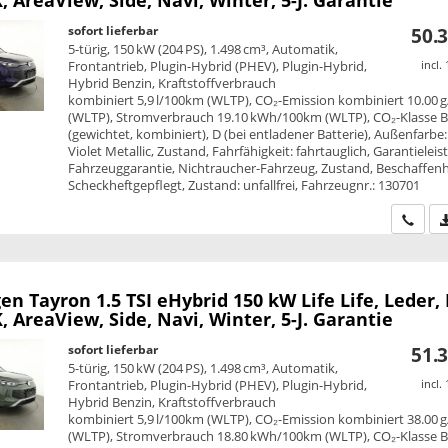
 AreaView, Side, Navi, Winter, 5-J. Garantie
sofort lieferbar
50.3
5-türig, 150 kW (204 PS), 1.498 cm³, Automatik,
Frontantrieb, Plugin-Hybrid (PHEV), Plugin-Hybrid,
incl.
Hybrid Benzin, Kraftstoffverbrauch
kombiniert 5,9 l/100km (WLTP), CO₂-Emission kombiniert 10.00 
(WLTP), Stromverbrauch 19.10 kWh/100km (WLTP), CO₂-Klasse 
(gewichtet, kombiniert), D (bei entladener Batterie), Außenfarbe:
Violet Metallic, Zustand, Fahrfähigkeit: fahrtauglich, Garantieleis
Fahrzeuggarantie, Nichtraucher-Fahrzeug, Zustand, Beschaffenh
Scheckheftgepflegt, Zustand: unfallfrei, Fahrzeugnr.: 130701
Wir ru
en Tayron
1.5 TSI eHybrid 150 kW Life Life, Leder,
 AreaView, Side, Navi, Winter, 5-J. Garantie
sofort lieferbar
51.3
5-türig, 150 kW (204 PS), 1.498 cm³, Automatik,
Frontantrieb, Plugin-Hybrid (PHEV), Plugin-Hybrid,
incl.
Hybrid Benzin, Kraftstoffverbrauch
kombiniert 5,9 l/100km (WLTP), CO₂-Emission kombiniert 38.00 
(WLTP), Stromverbrauch 18.80 kWh/100km (WLTP), CO₂-Klasse 