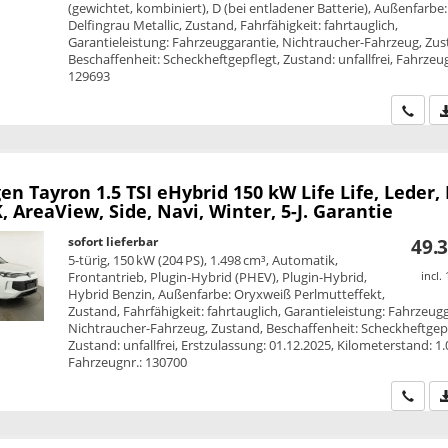
(gewichtet, kombiniert), D (bei entladener Batterie), Außenfarbe:
Delfingrau Metallic, Zustand, Fahrfähigkeit: fahrtauglich,
Garantieleistung: Fahrzeuggarantie, Nichtraucher-Fahrzeug, Zus
Beschaffenheit: Scheckheftgepflegt, Zustand: unfallfrei, Fahrzeug
129693
Wir ru
en Tayron
1.5 TSI eHybrid 150 kW Life Life, Leder,
 AreaView, Side, Navi, Winter, 5-J. Garantie
sofort lieferbar
49.3
5-türig, 150 kW (204 PS), 1.498 cm³, Automatik,
Frontantrieb, Plugin-Hybrid (PHEV), Plugin-Hybrid,
incl.
Hybrid Benzin, Außenfarbe: Oryxweiß Perlmutteffekt,
Zustand, Fahrfähigkeit: fahrtauglich, Garantieleistung: Fahrzeug
Nichtraucher-Fahrzeug, Zustand, Beschaffenheit: Scheckheftgepf
Zustand: unfallfrei, Erstzulassung: 01.12.2025, Kilometerstand: 1
Fahrzeugnr.: 130700
Wir ru