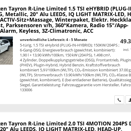
en Tayron
R-Line Limited 1.5 TSI eHYBRID (PLUG-I
, Metallic, 20" Alu LEEDS, IQ LIGHT MATRIX-LED, 
ACTIV-Sitz+Massage, Winterpaket, Elektr. Heckkl
st, Parksensoren v/h, 360°Kamera, Radio 15"/App-
Alarm, Keyless, 3Z-Climatronic, ACC
unverbindliche Lieferzeit: 4 - 5 Monate
49.3
5-türig, 1.5 TSI eHybrid (PLUG-IN-HYBRID); 150KW/204PS ;
6-Gang-DSG; Energieverbrauch (gewichtet, kombiniert):
incl.
1,90 l + 13,90 kWh/100km, 150 kW (204 PS), 1.498 cm³,
4 Zylinder, Doppelkupplungsgetriebe (DSG), Frontantrieb, Plugi
(PHEV), Plugin-Hybrid, Hybrid Benzin, Kraftstoffverbrauch
kombiniert 5,9 l/100km (WLTP), CO₂-Emission kombiniert 37.00 
(WLTP), Stromverbrauch 13.90 kWh/100km (WLTP), CO₂-Klasse 
(gewichtet, kombiniert), E (bei entladener Batterie), Qualitätssie
Siegel, Garantieleistung: Fahrzeuggarantie vom Hersteller, Fahrz
133006
Wir ru
en Tayron
R-Line Limited 2.0 TSI 4MOTION 204PS 
 20" Alu LEEDS, IQ LIGHT MATRIX-LED, HEAD-UP,