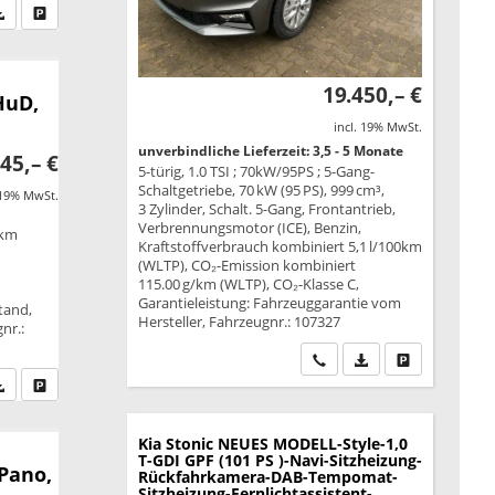
fen Sie an
PDF-Datei, Fahrzeugexposé drucken
Drucken, parken oder vergleichen
19.450,– €
HuD,
incl. 19% MwSt.
unverbindliche Lieferzeit: 3,5 - 5 Monate
45,– €
5-türig, 1.0 TSI ; 70kW/95PS ; 5-Gang-
Schaltgetriebe, 70 kW (95 PS), 999 cm³,
 19% MwSt.
3 Zylinder, Schalt. 5-Gang, Frontantrieb,
Verbrennungsmotor (ICE), Benzin,
/km
Kraftstoffverbrauch kombiniert 5,1 l/100km
B
(WLTP), CO₂-Emission kombiniert
115.00 g/km (WLTP), CO₂-Klasse C,
Garantieleistung: Fahrzeuggarantie vom
tand,
Hersteller, Fahrzeugnr.: 107327
nr.:
Wir rufen Sie an
PDF-Datei, Fahrzeu
Drucken, park
fen Sie an
PDF-Datei, Fahrzeugexposé drucken
Drucken, parken oder vergleichen
Kia Stonic
NEUES MODELL-Style-1,0
T-GDI GPF (101 PS )-Navi-Sitzheizung-
 Pano,
Rückfahrkamera-DAB-Tempomat-
Sitzheizung-Fernlichtassistent-