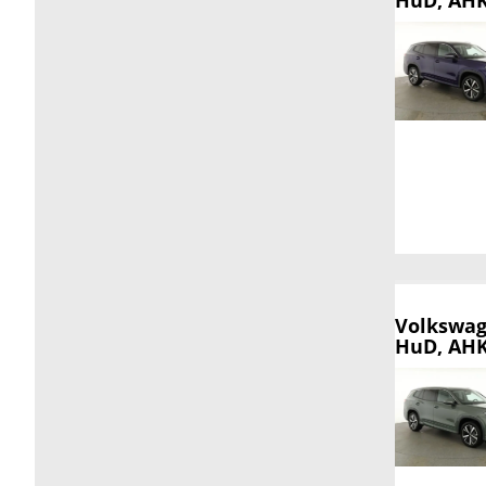
HuD, AHK,
Volkswag
HuD, AHK,