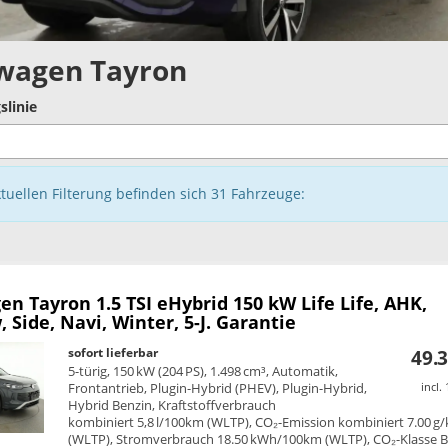
wagen Tayron
slinie
ktuellen Filterung befinden sich
31
Fahrzeuge:
en Tayron
1.5 TSI eHybrid 150 kW Life Life, AHK,
 Side, Navi, Winter, 5-J. Garantie
sofort lieferbar
49.3
5-türig, 150 kW (204 PS), 1.498 cm³, Automatik,
Frontantrieb, Plugin-Hybrid (PHEV), Plugin-Hybrid,
incl.
Hybrid Benzin, Kraftstoffverbrauch
kombiniert 5,8 l/100km (WLTP), CO₂-Emission kombiniert 7.00 g
(WLTP), Stromverbrauch 18.50 kWh/100km (WLTP), CO₂-Klasse 