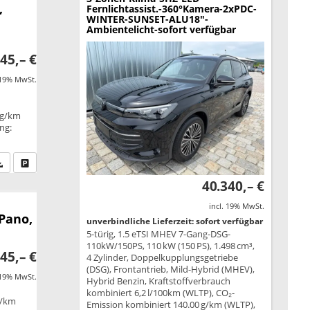
,
Fernlichtassist.-360°Kamera-2xPDC-
WINTER-SUNSET-ALU18"-
Ambientelicht-sofort verfügbar
45,– €
 19% MwSt.
 g/km
ung:
fen Sie an
PDF-Datei, Fahrzeugexposé drucken
Drucken, parken oder vergleichen
40.340,– €
incl. 19% MwSt.
 Pano,
unverbindliche Lieferzeit: sofort verfügbar
5-türig, 1.5 eTSI MHEV 7-Gang-DSG-
110kW/150PS, 110 kW (150 PS), 1.498 cm³,
45,– €
4 Zylinder, Doppelkupplungsgetriebe
(DSG), Frontantrieb, Mild-Hybrid (MHEV),
 19% MwSt.
Hybrid Benzin, Kraftstoffverbrauch
kombiniert 6,2 l/100km (WLTP), CO₂-
g/km
Emission kombiniert 140.00 g/km (WLTP),