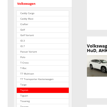
Volkswagen
Caddy Cargo
Caddy Maxi
Crafter
Golf
Golf Variant
ID.3
Volkswag
ID.7
HuD, AHK,
Passat Variant
Polo
T-Cross
T-Roc
T7 Multivan
T7 Transporter Kastenwagen
Taigo
Tayron
Tiguan
Touareg
Touran