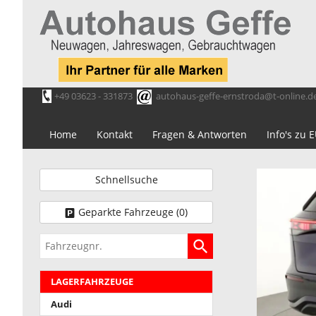
+49 03623 - 331873
autohaus-geffe-ernstroda@t-online.d
Home
Kontakt
Fragen & Antworten
Info's zu
Schnellsuche
Geparkte Fahrzeuge (
0
)
Fahrzeugnr.
LAGERFAHRZEUGE
Audi