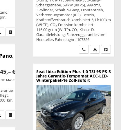
5-türig, 1.0 MPI ; 59KW/80PS ; 5-Gang-
Schaltgetriebe, 59 kW (80 PS), 999 cm³,
3 Zylinder, Schalt. 5-Gang, Frontantrieb,
tand,
Verbrennungsmotor (ICE), Benzin,
nr.:
Kraftstoffverbrauch kombiniert 5,1 l/100km
(WLTP), CO₂-Emission kombiniert
116.00 g/km (WLTP), CO₂-Klasse D,
fen Sie an
PDF-Datei, Fahrzeugexposé drucken
Drucken, parken oder vergleichen
Garantieleistung: Fahrzeuggarantie vom
Hersteller, Fahrzeugnr.: 107326
Wir rufen Sie an
PDF-Datei, Fahrzeu
Drucken, park
 Pano,
45,– €
Seat Ibiza
Edition Plus-1,0 TSI 95 PS-5
Jahre Garantie-Tempomat ACC-LED-
Winterpaket-16 Zoll-Sofort
 19% MwSt.
garantie,
legt,
.000 km,
fen Sie an
PDF-Datei, Fahrzeugexposé drucken
Drucken, parken oder vergleichen