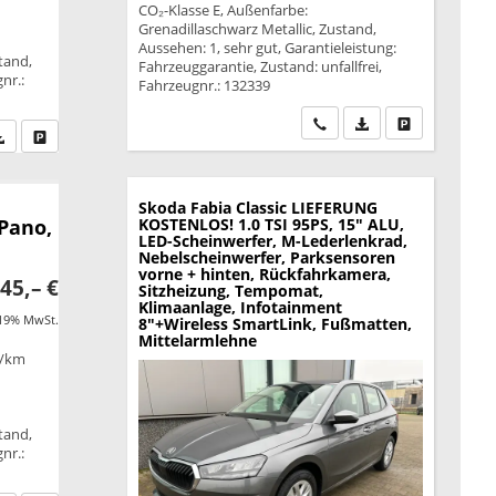
B
CO₂-Klasse E, Außenfarbe:
Grenadillaschwarz Metallic, Zustand,
Aussehen: 1, sehr gut, Garantieleistung:
tand,
Fahrzeuggarantie, Zustand: unfallfrei,
nr.:
Fahrzeugnr.: 132339
Wir rufen Sie an
PDF-Datei, Fahrzeu
Drucken, park
fen Sie an
PDF-Datei, Fahrzeugexposé drucken
Drucken, parken oder vergleichen
Skoda Fabia
Classic LIEFERUNG
 Pano,
KOSTENLOS! 1.0 TSI 95PS, 15" ALU,
LED-Scheinwerfer, M-Lederlenkrad,
Nebelscheinwerfer, Parksensoren
vorne + hinten, Rückfahrkamera,
45,– €
Sitzheizung, Tempomat,
Klimaanlage, Infotainment
 19% MwSt.
8"+Wireless SmartLink, Fußmatten,
Mittelarmlehne
g/km
B
tand,
nr.: