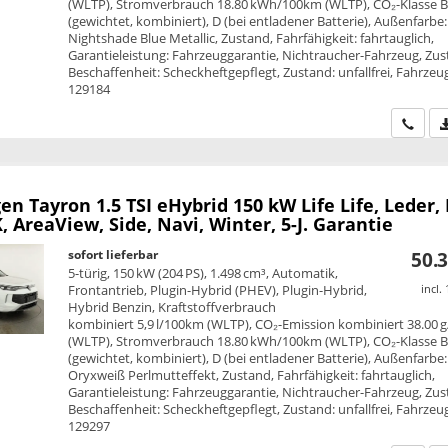
(WLTP), Stromverbrauch 18.80 kWh/100km (WLTP), CO₂-Klasse 
(gewichtet, kombiniert), D (bei entladener Batterie), Außenfarbe:
Nightshade Blue Metallic, Zustand, Fahrfähigkeit: fahrtauglich,
Garantieleistung: Fahrzeuggarantie, Nichtraucher-Fahrzeug, Zus
Beschaffenheit: Scheckheftgepflegt, Zustand: unfallfrei, Fahrzeug
129184
Wir ru
en Tayron
1.5 TSI eHybrid 150 kW Life Life, Leder,
 AreaView, Side, Navi, Winter, 5-J. Garantie
sofort lieferbar
50.3
5-türig, 150 kW (204 PS), 1.498 cm³, Automatik,
Frontantrieb, Plugin-Hybrid (PHEV), Plugin-Hybrid,
incl.
Hybrid Benzin, Kraftstoffverbrauch
kombiniert 5,9 l/100km (WLTP), CO₂-Emission kombiniert 38.00 
(WLTP), Stromverbrauch 18.80 kWh/100km (WLTP), CO₂-Klasse 
(gewichtet, kombiniert), D (bei entladener Batterie), Außenfarbe:
Oryxweiß Perlmutteffekt, Zustand, Fahrfähigkeit: fahrtauglich,
Garantieleistung: Fahrzeuggarantie, Nichtraucher-Fahrzeug, Zus
Beschaffenheit: Scheckheftgepflegt, Zustand: unfallfrei, Fahrzeug
129297