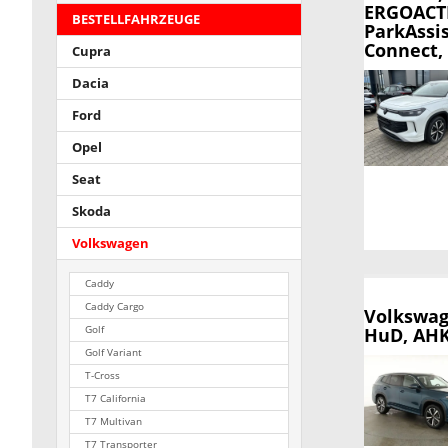
ERGOACTI
BESTELLFAHRZEUGE
ParkAssi
Connect, 
Cupra
Dacia
Ford
Opel
Seat
Skoda
Volkswagen
Caddy
Caddy Cargo
Volkswag
Golf
HuD, AHK,
Golf Variant
T-Cross
T7 California
T7 Multivan
T7 Transporter