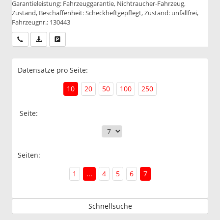
Garantieleistung: Fahrzeuggarantie, Nichtraucher-Fahrzeug,
Zustand, Beschaffenheit: Scheckheftgepflegt, Zustand: unfallfrei,
Fahrzeugnr.: 130443
Wir rufen Sie an
PDF-Datei, Fahrzeugexposé drucken
Drucken, parken oder vergleichen
Datensätze pro Seite:
10
20
50
100
250
Seite:
Seiten:
1
...
4
5
6
7
Schnellsuche