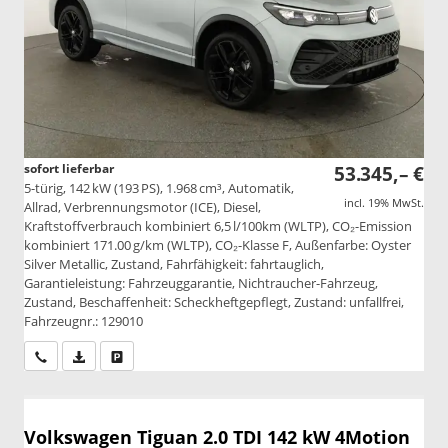
sofort lieferbar
53.345,– €
5-türig, 142 kW (193 PS), 1.968 cm³, Automatik,
incl. 19% MwSt.
Allrad, Verbrennungsmotor (ICE), Diesel,
Kraftstoffverbrauch kombiniert 6,5 l/100km (WLTP), CO₂-Emission
kombiniert 171.00 g/km (WLTP), CO₂-Klasse F, Außenfarbe: Oyster
Silver Metallic, Zustand, Fahrfähigkeit: fahrtauglich,
Garantieleistung: Fahrzeuggarantie, Nichtraucher-Fahrzeug,
Zustand, Beschaffenheit: Scheckheftgepflegt, Zustand: unfallfrei,
Fahrzeugnr.: 129010
Wir rufen Sie an
PDF-Datei, Fahrzeugexposé drucken
Drucken, parken oder vergleichen
Volkswagen Tiguan
2.0 TDI 142 kW 4Motion