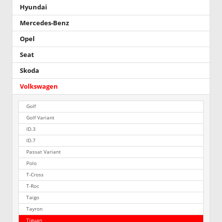
Hyundai
Mercedes-Benz
Opel
Seat
Skoda
Volkswagen
Golf
Golf Variant
ID.3
ID.7
Passat Variant
Polo
T-Cross
T-Roc
Taigo
Tayron
Tiguan