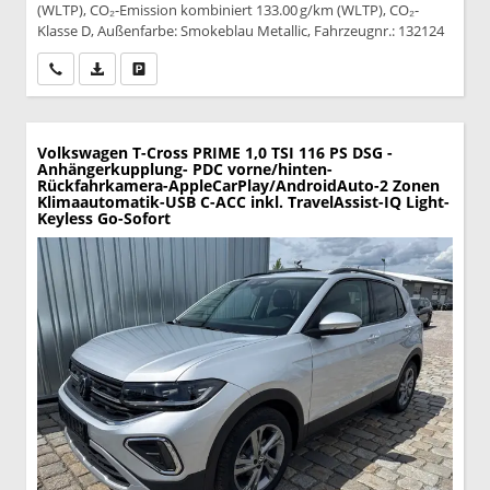
(WLTP), CO₂-Emission kombiniert 133.00 g/km (WLTP), CO₂-
Klasse D, Außenfarbe: Smokeblau Metallic, Fahrzeugnr.: 132124
Wir rufen Sie an
PDF-Datei, Fahrzeugexposé drucken
Drucken, parken oder vergleichen
Volkswagen T-Cross
PRIME 1,0 TSI 116 PS DSG -
Anhängerkupplung- PDC vorne/hinten-
Rückfahrkamera-AppleCarPlay/AndroidAuto-2 Zonen
Klimaautomatik-USB C-ACC inkl. TravelAssist-IQ Light-
Keyless Go-Sofort