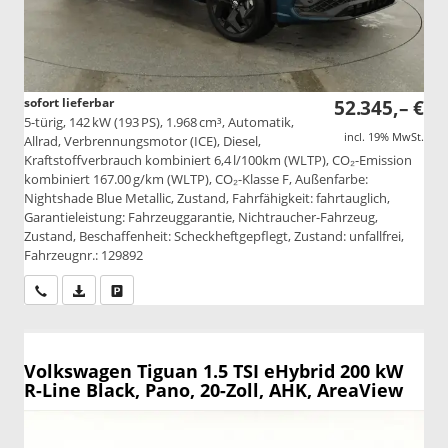
sofort lieferbar
52.345,– €
5-türig, 142 kW (193 PS), 1.968 cm³, Automatik,
incl. 19% MwSt.
Allrad, Verbrennungsmotor (ICE), Diesel,
Kraftstoffverbrauch kombiniert 6,4 l/100km (WLTP), CO₂-Emission
kombiniert 167.00 g/km (WLTP), CO₂-Klasse F, Außenfarbe:
Nightshade Blue Metallic, Zustand, Fahrfähigkeit: fahrtauglich,
Garantieleistung: Fahrzeuggarantie, Nichtraucher-Fahrzeug,
Zustand, Beschaffenheit: Scheckheftgepflegt, Zustand: unfallfrei,
Fahrzeugnr.: 129892
Wir rufen Sie an
PDF-Datei, Fahrzeugexposé drucken
Drucken, parken oder vergleichen
Volkswagen Tiguan
1.5 TSI eHybrid 200 kW
R-Line Black, Pano, 20-Zoll, AHK, AreaView