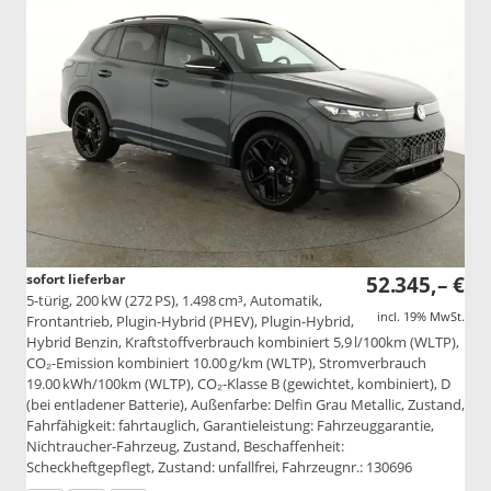
sofort lieferbar
52.345,– €
5-türig, 200 kW (272 PS), 1.498 cm³, Automatik,
incl. 19% MwSt.
Frontantrieb, Plugin-Hybrid (PHEV), Plugin-Hybrid,
Hybrid Benzin, Kraftstoffverbrauch kombiniert 5,9 l/100km (WLTP),
CO₂-Emission kombiniert 10.00 g/km (WLTP), Stromverbrauch
19.00 kWh/100km (WLTP), CO₂-Klasse B (gewichtet, kombiniert), D
(bei entladener Batterie), Außenfarbe: Delfin Grau Metallic, Zustand,
Fahrfähigkeit: fahrtauglich, Garantieleistung: Fahrzeuggarantie,
Nichtraucher-Fahrzeug, Zustand, Beschaffenheit:
Scheckheftgepflegt, Zustand: unfallfrei, Fahrzeugnr.: 130696