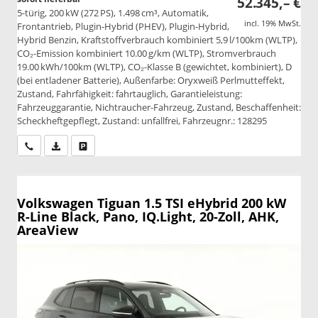
52.345,– €
5-türig, 200 kW (272 PS), 1.498 cm³, Automatik,
incl. 19% MwSt.
Frontantrieb, Plugin-Hybrid (PHEV), Plugin-Hybrid,
Hybrid Benzin, Kraftstoffverbrauch kombiniert 5,9 l/100km (WLTP),
CO₂-Emission kombiniert 10.00 g/km (WLTP), Stromverbrauch
19.00 kWh/100km (WLTP), CO₂-Klasse B (gewichtet, kombiniert), D
(bei entladener Batterie), Außenfarbe: Oryxweiß Perlmutteffekt,
Zustand, Fahrfähigkeit: fahrtauglich, Garantieleistung:
Fahrzeuggarantie, Nichtraucher-Fahrzeug, Zustand, Beschaffenheit:
Scheckheftgepflegt, Zustand: unfallfrei, Fahrzeugnr.: 128295
Wir rufen Sie an
PDF-Datei, Fahrzeugexposé drucken
Drucken, parken oder vergleichen
Volkswagen Tiguan
1.5 TSI eHybrid 200 kW
R-Line Black, Pano, IQ.Light, 20-Zoll, AHK,
AreaView