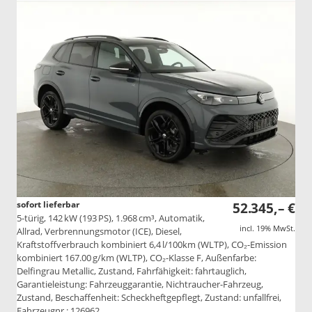
sofort lieferbar
52.345,– €
5-türig, 142 kW (193 PS), 1.968 cm³, Automatik,
incl. 19% MwSt.
Allrad, Verbrennungsmotor (ICE), Diesel,
Kraftstoffverbrauch kombiniert 6,4 l/100km (WLTP), CO₂-Emission
kombiniert 167.00 g/km (WLTP), CO₂-Klasse F, Außenfarbe:
Delfingrau Metallic, Zustand, Fahrfähigkeit: fahrtauglich,
Garantieleistung: Fahrzeuggarantie, Nichtraucher-Fahrzeug,
Zustand, Beschaffenheit: Scheckheftgepflegt, Zustand: unfallfrei,
Fahrzeugnr.: 126962