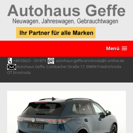
Menü
+49 03623 - 331873
autohaus-geffe-ernstroda@t-online.de
Autohaus Geffe, Cumbacher Straße 17, 99894 Friedrichroda
OT Ernstroda