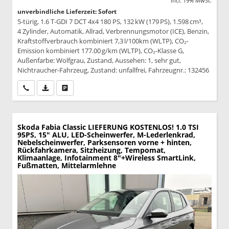
incl. 19% MwSt.
unverbindliche Lieferzeit: Sofort
5-türig, 1.6 T-GDI 7 DCT 4x4 180 PS, 132 kW (179 PS), 1.598 cm³,
4 Zylinder, Automatik, Allrad, Verbrennungsmotor (ICE), Benzin,
Kraftstoffverbrauch kombiniert 7,3 l/100km (WLTP), CO₂-
Emission kombiniert 177.00 g/km (WLTP), CO₂-Klasse G,
Außenfarbe: Wolfgrau, Zustand, Aussehen: 1, sehr gut,
Nichtraucher-Fahrzeug, Zustand: unfallfrei, Fahrzeugnr.: 132456
Wir rufen Sie an
PDF-Datei, Fahrzeugexposé drucken
Drucken, parken oder vergleichen
Skoda Fabia
Classic LIEFERUNG KOSTENLOS! 1.0 TSI
95PS, 15" ALU, LED-Scheinwerfer, M-Lederlenkrad,
Nebelscheinwerfer, Parksensoren vorne + hinten,
Rückfahrkamera, Sitzheizung, Tempomat,
Klimaanlage, Infotainment 8"+Wireless SmartLink,
Fußmatten, Mittelarmlehne