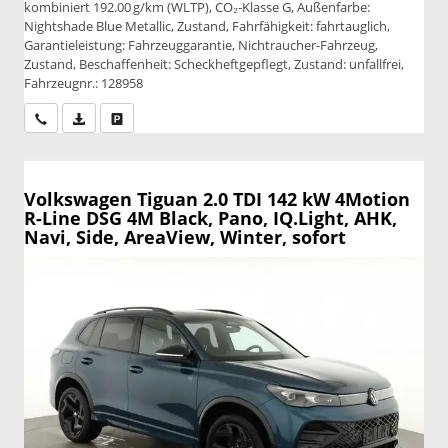
kombiniert 192.00 g/km (WLTP), CO₂-Klasse G, Außenfarbe:
Nightshade Blue Metallic, Zustand, Fahrfähigkeit: fahrtauglich,
Garantieleistung: Fahrzeuggarantie, Nichtraucher-Fahrzeug,
Zustand, Beschaffenheit: Scheckheftgepflegt, Zustand: unfallfrei,
Fahrzeugnr.: 128958
Wir rufen Sie an
PDF-Datei, Fahrzeugexposé drucken
Drucken, parken oder vergleichen
Volkswagen Tiguan
2.0 TDI 142 kW 4Motion
R-Line DSG 4M Black, Pano, IQ.Light, AHK,
Navi, Side, AreaView, Winter, sofort