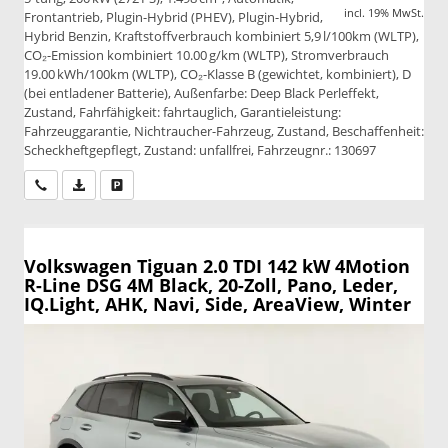
incl. 19% MwSt.
Frontantrieb, Plugin-Hybrid (PHEV), Plugin-Hybrid,
Hybrid Benzin, Kraftstoffverbrauch kombiniert 5,9 l/100km (WLTP),
CO₂-Emission kombiniert 10.00 g/km (WLTP), Stromverbrauch
19.00 kWh/100km (WLTP), CO₂-Klasse B (gewichtet, kombiniert), D
(bei entladener Batterie), Außenfarbe: Deep Black Perleffekt,
Zustand, Fahrfähigkeit: fahrtauglich, Garantieleistung:
Fahrzeuggarantie, Nichtraucher-Fahrzeug, Zustand, Beschaffenheit:
Scheckheftgepflegt, Zustand: unfallfrei, Fahrzeugnr.: 130697
Wir rufen Sie an
PDF-Datei, Fahrzeugexposé drucken
Drucken, parken oder vergleichen
Volkswagen Tiguan
2.0 TDI 142 kW 4Motion
R-Line DSG 4M Black, 20-Zoll, Pano, Leder,
IQ.Light, AHK, Navi, Side, AreaView, Winter