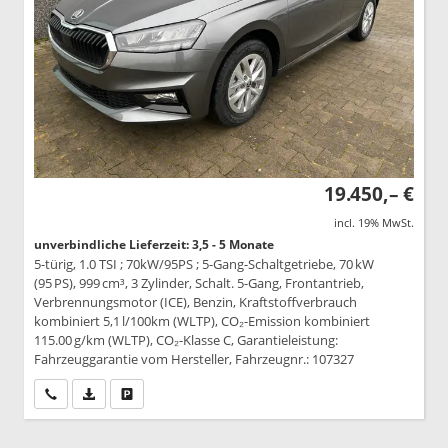
19.450,– €
incl. 19% MwSt.
unverbindliche Lieferzeit: 3,5 - 5 Monate
5-türig, 1.0 TSI ; 70kW/95PS ; 5-Gang-Schaltgetriebe, 70 kW
(95 PS), 999 cm³, 3 Zylinder, Schalt. 5-Gang, Frontantrieb,
Verbrennungsmotor (ICE), Benzin, Kraftstoffverbrauch
kombiniert 5,1 l/100km (WLTP), CO₂-Emission kombiniert
115.00 g/km (WLTP), CO₂-Klasse C, Garantieleistung:
Fahrzeuggarantie vom Hersteller, Fahrzeugnr.: 107327
Wir rufen Sie an
PDF-Datei, Fahrzeugexposé drucken
Drucken, parken oder vergleichen