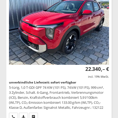
22.340,– €
incl. 19% MwSt.
unverbindliche Lieferzeit: sofort verfügbar
5-türig, 1,0 T-GDI GPF 74 KW (101 PS), 74 kW (101 PS), 999 cm³,
3 Zylinder, Schalt. 6-Gang, Frontantrieb, Verbrennungsmotor
(ICE), Benzin, Kraftstoffverbrauch kombiniert 5,9 l/100km
(WLTP), CO₂-Emission kombiniert 133.00 g/km (WLTP), CO₂-
Klasse D, Außenfarbe: Signalrot Metallic, Fahrzeugnr.: 132122
Wir rufen Sie an
PDF-Datei, Fahrzeugexposé drucken
Drucken, parken oder vergleichen