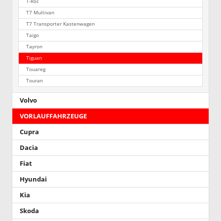
T-Roc
T7 Multivan
T7 Transporter Kastenwagen
Taigo
Tayron
Tiguan
Touareg
Touran
Volvo
VORLAUFFAHRZEUGE
Cupra
Dacia
Fiat
Hyundai
Kia
Skoda