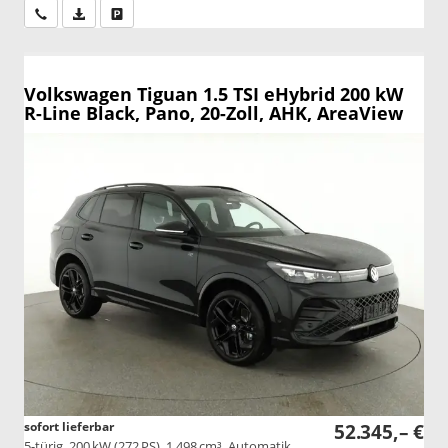
Wir rufen Sie an
PDF-Datei, Fahrzeugexposé drucken
Drucken, parken oder vergleichen
Volkswagen Tiguan
1.5 TSI eHybrid 200 kW
R-Line Black, Pano, 20-Zoll, AHK, AreaView
sofort lieferbar
52.345,– €
5-türig, 200 kW (272 PS), 1.498 cm³, Automatik,