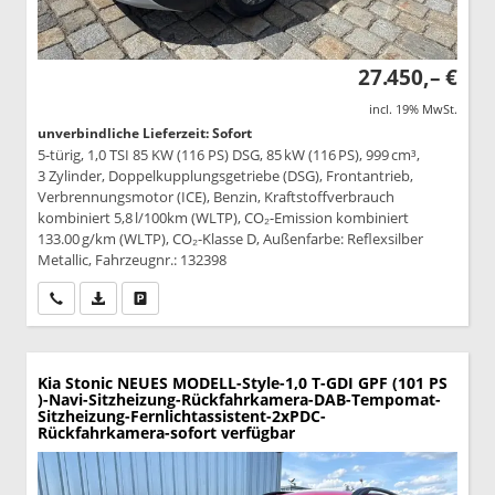
27.450,– €
incl. 19% MwSt.
unverbindliche Lieferzeit: Sofort
5-türig, 1,0 TSI 85 KW (116 PS) DSG, 85 kW (116 PS), 999 cm³,
3 Zylinder, Doppelkupplungsgetriebe (DSG), Frontantrieb,
Verbrennungsmotor (ICE), Benzin, Kraftstoffverbrauch
kombiniert 5,8 l/100km (WLTP), CO₂-Emission kombiniert
133.00 g/km (WLTP), CO₂-Klasse D, Außenfarbe: Reflexsilber
Metallic, Fahrzeugnr.: 132398
Wir rufen Sie an
PDF-Datei, Fahrzeugexposé drucken
Drucken, parken oder vergleichen
Kia Stonic
NEUES MODELL-Style-1,0 T-GDI GPF (101 PS
)-Navi-Sitzheizung-Rückfahrkamera-DAB-Tempomat-
Sitzheizung-Fernlichtassistent-2xPDC-
Rückfahrkamera-sofort verfügbar