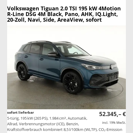
Volkswagen Tiguan
2.0 TSI 195 kW 4Motion
R-Line DSG 4M Black, Pano, AHK, IQ.Light,
20-Zoll, Navi, Side, AreaView, sofort
sofort lieferbar
52.345,– €
5-türig, 195 kW (265 PS), 1.984 cm³, Automatik,
incl. 19% MwSt.
Allrad, Verbrennungsmotor (ICE), Benzin,
Kraftstoffverbrauch kombiniert 8,5 l/100km (WLTP), CO₂-Emission