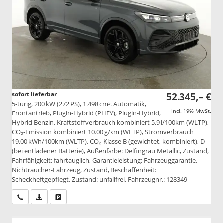
sofort lieferbar
52.345,– €
5-türig, 200 kW (272 PS), 1.498 cm³, Automatik,
incl. 19% MwSt.
Frontantrieb, Plugin-Hybrid (PHEV), Plugin-Hybrid,
Hybrid Benzin, Kraftstoffverbrauch kombiniert 5,9 l/100km (WLTP),
CO₂-Emission kombiniert 10.00 g/km (WLTP), Stromverbrauch
19.00 kWh/100km (WLTP), CO₂-Klasse B (gewichtet, kombiniert), D
(bei entladener Batterie), Außenfarbe: Delfingrau Metallic, Zustand,
Fahrfähigkeit: fahrtauglich, Garantieleistung: Fahrzeuggarantie,
Nichtraucher-Fahrzeug, Zustand, Beschaffenheit:
Scheckheftgepflegt, Zustand: unfallfrei, Fahrzeugnr.: 128349
Wir rufen Sie an
PDF-Datei, Fahrzeugexposé drucken
Drucken, parken oder vergleichen