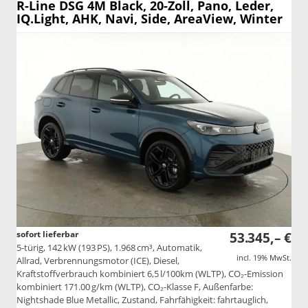
R-Line DSG 4M Black, 20-Zoll, Pano, Leder,
IQ.Light, AHK, Navi, Side, AreaView, Winter
sofort lieferbar
53.345,– €
5-türig, 142 kW (193 PS), 1.968 cm³, Automatik,
incl. 19% MwSt.
Allrad, Verbrennungsmotor (ICE), Diesel,
Kraftstoffverbrauch kombiniert 6,5 l/100km (WLTP), CO₂-Emission
kombiniert 171.00 g/km (WLTP), CO₂-Klasse F, Außenfarbe:
Nightshade Blue Metallic, Zustand, Fahrfähigkeit: fahrtauglich,