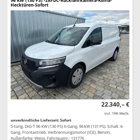
96 KW (130 PS) -2xPDC-Rückfahrkamera-Klima-
Hecktüren-Sofort
22.340,– €
incl. 19% MwSt.
unverbindliche Lieferzeit: Sofort
5-türig, DIG-T 96 KW (130 PS) 6-Gang, 96 kW (131 PS), Schalt. 6-
Gang, Frontantrieb, Verbrennungsmotor (ICE), Benzin,
Außenfarbe: Weiss, Fahrzeugnr.: 131776