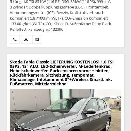
5-türig, 1,0 TSI 85 KW (116 PS) DSG, 85 kW (116 PS), 999 cm³,
3 Zylinder, Doppelkupplungsgetriebe (DSG), Frontantrieb,
Verbrennungsmotor (ICE), Benzin, Kraftstoffverbrauch
kombiniert 5,8 l/100km (WLTP), CO₂-Emission kombiniert
133.00 g/km (WLTP), CO₂-Klasse D, Außenfarbe: Depp Black
Perleffect, Fahrzeugnr.: 132396
Wir rufen Sie an
PDF-Datei, Fahrzeugexposé drucken
Drucken, parken oder vergleichen
Skoda Fabia
Classic LIEFERUNG KOSTENLOS! 1.0 TSI
95PS, 15" ALU, LED-Scheinwerfer, M-Lederlenkrad,
Nebelscheinwerfer, Parksensoren vorne + hinten,
Rückfahrkamera, Sitzheizung, Tempomat,
Klimaanlage, Infotainment 8"+Wireless SmartLink,
Fußmatten, Mittelarmlehne