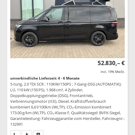
52.830,– €
incl. 19% MwSt.
unverbindliche Lieferzeit: 4 - 6 Monate
5-türig, 2.0 TDI SCR ; 110KW/150PS ; 7-Gang-DSG (AUTOMATIK);
LÜ, 110 kW (150 PS), 1.968 cm³, 4 Zylinder,
Doppelkupplungsgetriebe (DSG), Frontantrieb,
Verbrennungsmotor (ICE), Diesel, Kraftstoffverbrauch
kombiniert 6,6 l/100km (WLTP), CO₂-Emission kombiniert
173.00 g/km (WLTP), CO₂-Klasse F, Qualitätssiegel: BVFK-Siegel,
Garantieleistung: Fahrzeuggarantie vom Hersteller, Fahrzeugnr.:
132991
Wir rufen Sie an
PDF-Datei, Fahrzeugexposé drucken
Drucken, parken oder vergleichen