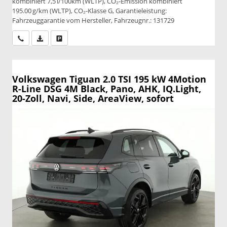
kombiniert 7,5 l/100km (WLTP), CO₂-Emission kombiniert
195.00 g/km (WLTP), CO₂-Klasse G, Garantieleistung:
Fahrzeuggarantie vom Hersteller, Fahrzeugnr.: 131729
Wir rufen Sie an
PDF-Datei, Fahrzeugexposé drucken
Drucken, parken oder vergleichen
Volkswagen Tiguan
2.0 TSI 195 kW 4Motion
R-Line DSG 4M Black, Pano, AHK, IQ.Light,
20-Zoll, Navi, Side, AreaView, sofort