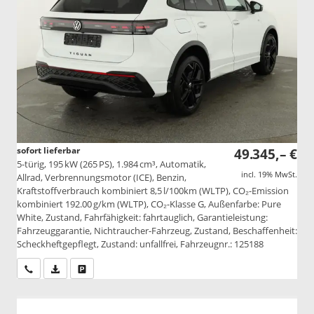
sofort lieferbar
49.345,– €
5-türig, 195 kW (265 PS), 1.984 cm³, Automatik,
incl. 19% MwSt.
Allrad, Verbrennungsmotor (ICE), Benzin,
Kraftstoffverbrauch kombiniert 8,5 l/100km (WLTP), CO₂-Emission
kombiniert 192.00 g/km (WLTP), CO₂-Klasse G, Außenfarbe: Pure
White, Zustand, Fahrfähigkeit: fahrtauglich, Garantieleistung:
Fahrzeuggarantie, Nichtraucher-Fahrzeug, Zustand, Beschaffenheit:
Scheckheftgepflegt, Zustand: unfallfrei, Fahrzeugnr.: 125188
Wir rufen Sie an
PDF-Datei, Fahrzeugexposé drucken
Drucken, parken oder vergleichen