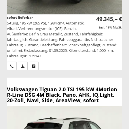
sofort lieferbar
49.345,– €
5-türig, 195 kW (265 PS), 1.984 cm³, Automatik,
incl. 19% MwSt.
Allrad, Verbrennungsmotor (ICE), Benzin,
Außenfarbe: Delfin Grau Metallic, Zustand, Fahrfähigkeit:
fahrtauglich, Garantieleistung: Fahrzeuggarantie, Nichtraucher-
Fahrzeug, Zustand, Beschaffenheit: Scheckheftgepflegt, Zustand:
unfallfrei, Erstzulassung: 01.09.2025, Kilometerstand: 1.000 km,
Fahrzeugnr.: 125147
Wir rufen Sie an
PDF-Datei, Fahrzeugexposé drucken
Drucken, parken oder vergleichen
Volkswagen Tiguan
2.0 TSI 195 kW 4Motion
R-Line DSG 4M Black, Pano, AHK, IQ.Light,
20-Zoll, Navi, Side, AreaView, sofort