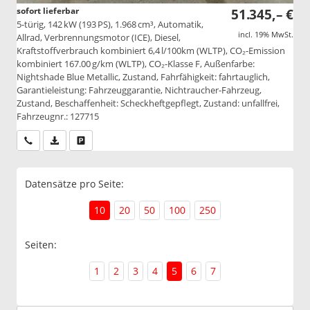
sofort lieferbar
51.345,– €
5-türig, 142 kW (193 PS), 1.968 cm³, Automatik,
incl. 19% MwSt.
Allrad, Verbrennungsmotor (ICE), Diesel,
Kraftstoffverbrauch kombiniert 6,4 l/100km (WLTP), CO₂-Emission
kombiniert 167.00 g/km (WLTP), CO₂-Klasse F, Außenfarbe:
Nightshade Blue Metallic, Zustand, Fahrfähigkeit: fahrtauglich,
Garantieleistung: Fahrzeuggarantie, Nichtraucher-Fahrzeug,
Zustand, Beschaffenheit: Scheckheftgepflegt, Zustand: unfallfrei,
Fahrzeugnr.: 127715
Wir rufen Sie an
PDF-Datei, Fahrzeugexposé drucken
Drucken, parken oder vergleichen
Datensätze pro Seite:
10
20
50
100
250
Seiten:
1
2
3
4
5
6
7