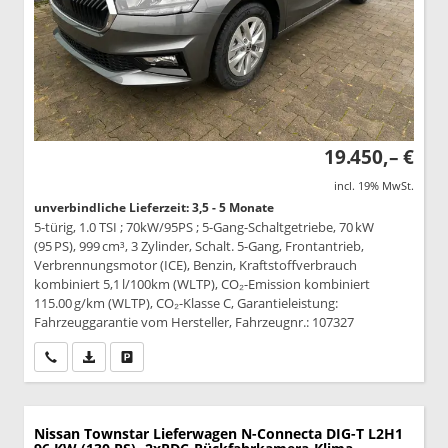
19.450,– €
incl. 19% MwSt.
unverbindliche Lieferzeit: 3,5 - 5 Monate
5-türig, 1.0 TSI ; 70kW/95PS ; 5-Gang-Schaltgetriebe, 70 kW
(95 PS), 999 cm³, 3 Zylinder, Schalt. 5-Gang, Frontantrieb,
Verbrennungsmotor (ICE), Benzin, Kraftstoffverbrauch
kombiniert 5,1 l/100km (WLTP), CO₂-Emission kombiniert
115.00 g/km (WLTP), CO₂-Klasse C, Garantieleistung:
Fahrzeuggarantie vom Hersteller, Fahrzeugnr.: 107327
Wir rufen Sie an
PDF-Datei, Fahrzeugexposé drucken
Drucken, parken oder vergleichen
Nissan Townstar Lieferwagen
N-Connecta DIG-T L2H1