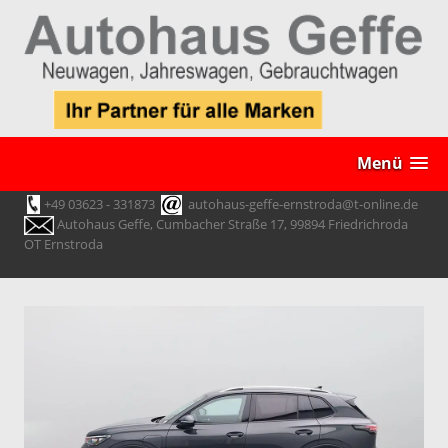
Menü
+49 03623 - 331873
autohaus-geffe-ernstroda@t-online.de
Autohaus Geffe, Cumbacher Straße 17, 99894 Friedrichroda
OT Ernstroda