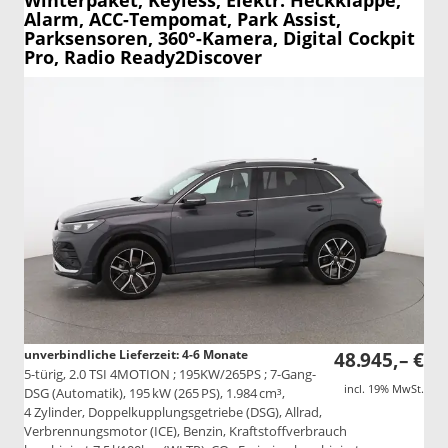
Winterpaket, Keyless, Elektr. Heckklappe,
Alarm, ACC-Tempomat, Park Assist,
Parksensoren, 360°-Kamera, Digital Cockpit
Pro, Radio Ready2Discover
unverbindliche Lieferzeit: 4-6 Monate
48.945,– €
5-türig, 2.0 TSI 4MOTION ; 195KW/265PS ; 7-Gang-
incl. 19% MwSt.
DSG (Automatik), 195 kW (265 PS), 1.984 cm³,
4 Zylinder, Doppelkupplungsgetriebe (DSG), Allrad,
Verbrennungsmotor (ICE), Benzin, Kraftstoffverbrauch