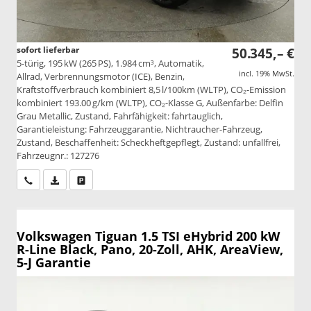
sofort lieferbar
50.345,– €
5-türig, 195 kW (265 PS), 1.984 cm³, Automatik,
incl. 19% MwSt.
Allrad, Verbrennungsmotor (ICE), Benzin,
Kraftstoffverbrauch kombiniert 8,5 l/100km (WLTP), CO₂-Emission
kombiniert 193.00 g/km (WLTP), CO₂-Klasse G, Außenfarbe: Delfin
Grau Metallic, Zustand, Fahrfähigkeit: fahrtauglich,
Garantieleistung: Fahrzeuggarantie, Nichtraucher-Fahrzeug,
Zustand, Beschaffenheit: Scheckheftgepflegt, Zustand: unfallfrei,
Fahrzeugnr.: 127276
Wir rufen Sie an
PDF-Datei, Fahrzeugexposé drucken
Drucken, parken oder vergleichen
Volkswagen Tiguan
1.5 TSI eHybrid 200 kW
R-Line Black, Pano, 20-Zoll, AHK, AreaView,
5-J Garantie