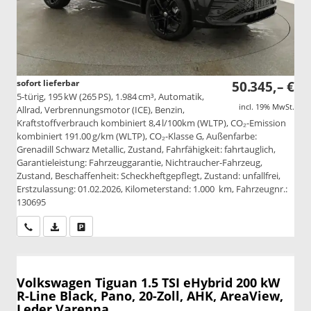
sofort lieferbar
50.345,– €
5-türig, 195 kW (265 PS), 1.984 cm³, Automatik,
incl. 19% MwSt.
Allrad, Verbrennungsmotor (ICE), Benzin,
Kraftstoffverbrauch kombiniert 8,4 l/100km (WLTP), CO₂-Emission
kombiniert 191.00 g/km (WLTP), CO₂-Klasse G, Außenfarbe:
Grenadill Schwarz Metallic, Zustand, Fahrfähigkeit: fahrtauglich,
Garantieleistung: Fahrzeuggarantie, Nichtraucher-Fahrzeug,
Zustand, Beschaffenheit: Scheckheftgepflegt, Zustand: unfallfrei,
Erstzulassung: 01.02.2026, Kilometerstand: 1.000 km, Fahrzeugnr.:
130695
Wir rufen Sie an
PDF-Datei, Fahrzeugexposé drucken
Drucken, parken oder vergleichen
Volkswagen Tiguan
1.5 TSI eHybrid 200 kW
R-Line Black, Pano, 20-Zoll, AHK, AreaView,
Leder Varenna