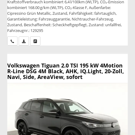
Kraftstoffverbrauch kombiniert 6,4 l/100km (WLTP), CO₂-Emission
kombiniert 168.00 g/km (WLTP), CO₂-Klasse F, Außenfarbe:
Cipressino Grün Metallic, Zustand, Fahrfähigkeit: fahrtauglich,
Garantieleistung: Fahrzeuggarantie, Nichtraucher-Fahrzeug,
Zustand, Beschaffenheit: Scheckheftgepflegt, Zustand: unfallfrei,
Fahrzeugnr.: 129295
Wir rufen Sie an
PDF-Datei, Fahrzeugexposé drucken
Drucken, parken oder vergleichen
Volkswagen Tiguan
2.0 TSI 195 kW 4Motion
R-Line DSG 4M Black, AHK, IQ.Light, 20-Zoll,
Navi, Side, AreaView, sofort