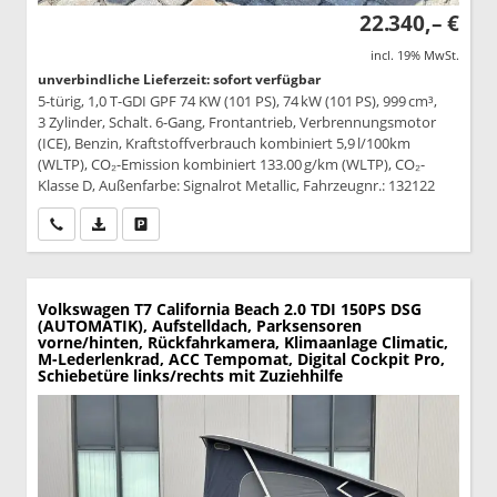
22.340,– €
incl. 19% MwSt.
unverbindliche Lieferzeit: sofort verfügbar
5-türig, 1,0 T-GDI GPF 74 KW (101 PS), 74 kW (101 PS), 999 cm³,
3 Zylinder, Schalt. 6-Gang, Frontantrieb, Verbrennungsmotor
(ICE), Benzin, Kraftstoffverbrauch kombiniert 5,9 l/100km
(WLTP), CO₂-Emission kombiniert 133.00 g/km (WLTP), CO₂-
Klasse D, Außenfarbe: Signalrot Metallic, Fahrzeugnr.: 132122
Wir rufen Sie an
PDF-Datei, Fahrzeugexposé drucken
Drucken, parken oder vergleichen
Volkswagen T7 California
Beach 2.0 TDI 150PS DSG
(AUTOMATIK), Aufstelldach, Parksensoren
vorne/hinten, Rückfahrkamera, Klimaanlage Climatic,
M-Lederlenkrad, ACC Tempomat, Digital Cockpit Pro,
Schiebetüre links/rechts mit Zuziehhilfe