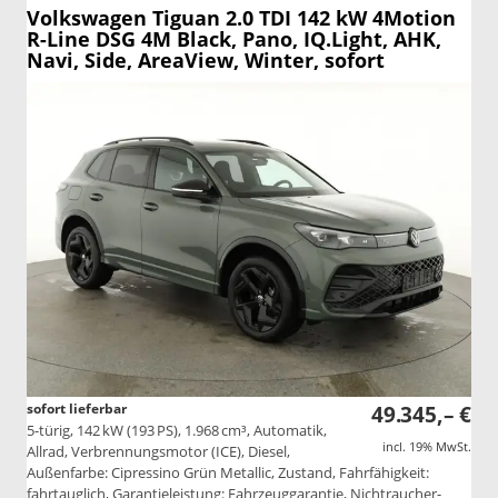
Volkswagen Tiguan
2.0 TDI 142 kW 4Motion
R-Line DSG 4M Black, Pano, IQ.Light, AHK,
Navi, Side, AreaView, Winter, sofort
sofort lieferbar
49.345,– €
5-türig, 142 kW (193 PS), 1.968 cm³, Automatik,
incl. 19% MwSt.
Allrad, Verbrennungsmotor (ICE), Diesel,
Außenfarbe: Cipressino Grün Metallic, Zustand, Fahrfähigkeit:
fahrtauglich, Garantieleistung: Fahrzeuggarantie, Nichtraucher-