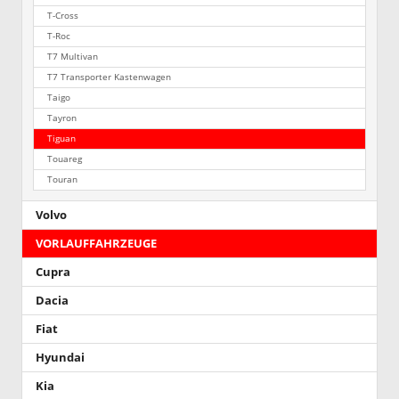
T-Cross
T-Roc
T7 Multivan
T7 Transporter Kastenwagen
Taigo
Tayron
Tiguan
Touareg
Touran
Volvo
VORLAUFFAHRZEUGE
Cupra
Dacia
Fiat
Hyundai
Kia