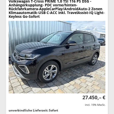
Volkswagen T-Cross
PRIME 1,0 TSI 116 PS DSG -
Anhängerkupplung- PDC vorne/hinten-
Rückfahrkamera-AppleCarPlay/AndroidAuto-2 Zonen
Klimaautomatik-USB C-ACC inkl. TravelAssist-IQ Light-
Keyless Go-Sofort
27.450,– €
incl. 19% MwSt.
unverbindliche Lieferzeit: Sofort