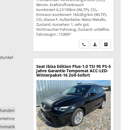
Benzin, Kraftstoffverbrauch
kombiniert 6,2 l/100km (WLTP), CO₂-
Emission kombiniert 164.00 g/km (WLTP),
CO₂-Klasse F, Außenfarbe: Weiss Metallic,
Zustand, Aussehen: 1, sehr gut,
Nichtraucher-Fahrzeug, Zustand: unfallfrei,
Fahrzeugnr.: 133097
Wir rufen Sie an
PDF-Datei, Fahrzeu
Drucken, park
 dunkel
Seat Ibiza
Edition Plus-1,0 TSI 95 PS-5
Jahre Garantie-Tempomat ACC-LED-
Winterpaket-16 Zoll-Sofort
rhanden
rmlehne
tomatik