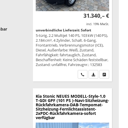
31.340,– €
incl. 19% MwSt.
sbar
unverbindliche Lieferzeit: Sofort
5-türig, 2.2 Multijet 140 PS, 103 kW (140 PS),
2.184 cm³, 4 Zylinder, Schalt. 6-Gang,
Frontantrieb, Verbrennungsmotor (ICE),
Diesel, Außenfarbe: Weiß, Zustand,
Fahrfähigkeit: fahrtauglich, Zustand,
Beschaffenheit: Keine Schäden feststellbar,
Zustand: unfallfrei, Fahrzeugnr.: 132583
Wir rufen Sie an
PDF-Datei, Fahrzeu
Drucken, park
Kia Stonic
NEUES MODELL-Style-1,0
T-GDI GPF (101 PS )-Navi-Sitzheizung-
Rückfahrkamera-DAB-Tempomat-
Sitzheizung-Fernlichtassistent-
2xPDC-Rückfahrkamera-sofort
verfügbar