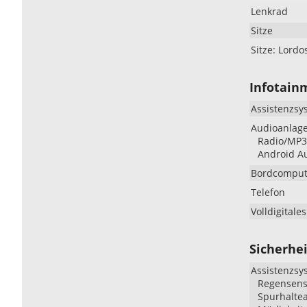
Lenkrad
Sitze
Sitze: Lordo
Infotain
Assistenzsy
Audioanlag
Radio/MP3-
Android Au
Bordcomput
Telefon
Volldigitale
Sicherhei
Assistenzsy
Regensenso
Spurhaltea