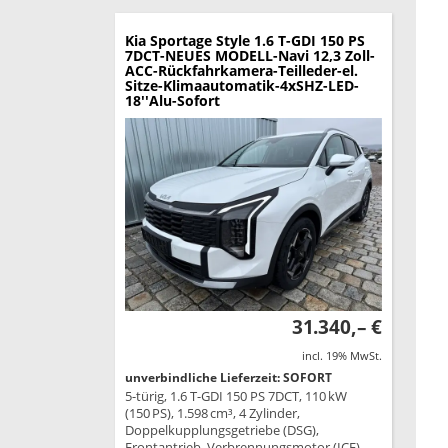
Kia Sportage
Style 1.6 T-GDI 150 PS
7DCT-NEUES MODELL-Navi 12,3 Zoll-
ACC-Rückfahrkamera-Teilleder-el.
Sitze-Klimaautomatik-4xSHZ-LED-
18''Alu-Sofort
31.340,– €
incl. 19% MwSt.
unverbindliche Lieferzeit: SOFORT
5-türig, 1.6 T-GDI 150 PS 7DCT, 110 kW
(150 PS), 1.598 cm³, 4 Zylinder,
Doppelkupplungsgetriebe (DSG),
Frontantrieb, Verbrennungsmotor (ICE),