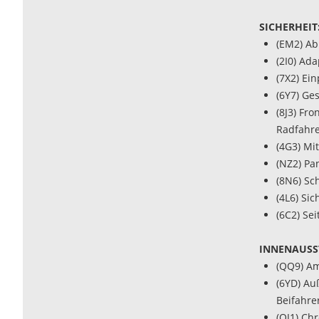
SICHERHEIT
(EM2) Ab
(2I0) Ad
(7X2) Ei
(6Y7) Ge
(8J3) Fr
Radfahr
(4G3) Mi
(NZ2) Pa
(8N6) Sc
(4L6) Si
(6C2) Se
INNENAUSS
(QQ9) A
(6YD) Au
Beifahre
(QJ1) Ch