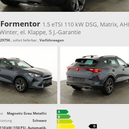
 Formentor
1.5 eTSI 110 kW DSG, Matrix, AH
inter, el. Klappe, 5 J.-Garantie
29756
,
sofort lieferbar
,
Vorführwagen
be
Magnetic Grau Metallic
tattung
Schwarz
110 kW (150 PS), Automatik,