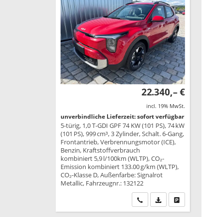
22.340,– €
incl. 19% MwSt.
unverbindliche Lieferzeit: sofort verfügbar
5-türig, 1,0 T-GDI GPF 74 KW (101 PS), 74 kW
(101 PS), 999 cm³, 3 Zylinder, Schalt. 6-Gang,
Frontantrieb, Verbrennungsmotor (ICE),
Benzin, Kraftstoffverbrauch
kombiniert 5,9 l/100km (WLTP), CO₂-
Emission kombiniert 133.00 g/km (WLTP),
CO₂-Klasse D, Außenfarbe: Signalrot
Metallic, Fahrzeugnr.: 132122
Wir rufen Sie an
PDF-Datei, Fahrzeu
Drucken, park