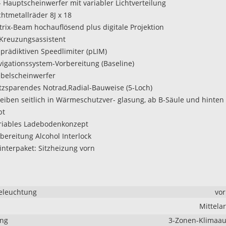
D- Hauptscheinwerfer mit variabler Lichtverteilung
chtmetallräder 8J x 18
trix-Beam hochauflösend plus digitale Projektion
t Kreuzungsassistent
 prädiktiven Speedlimiter (pLIM)
vigationssystem-Vorbereitung (Baseline)
belscheinwerfer
atzsparendes Notrad,Radial-Bauweise (5-Loch)
heiben seitlich in Wärmeschutzver- glasung, ab B-Säule und hinten
bt
riables Ladebodenkonzept
rbereitung Alcohol Interlock
nterpaket: Sitzheizung vorn
eleuchtung
vo
Mittela
ung
3-Zonen-Klimaau