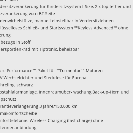
ndersitzverankerung für Kindersitzsystem I-Size, 2 x top tether und
tzverankerung vorn BF-Seite
ndenwirbelstütze, manuell einstellbar in Vordersitzlehnen
hlüsselloses Schließ- und Startsystem ""Keyless Advanced"" ohne
erung
zbezüge in Stoff
persportlenkrad mit Tiptronic, beheizbar
Pure Performance""-Paket für ""Formentor""-Motoren
0V Wechselrichter und Steckdose für Europa
chreling, schwarz
ebstahlalarmanlage, Innenraumüber- wachung,Back-up-Horn und
ppschutz
rantieverlängerung 3 Jahre/150.000 km
imakomfortscheibe
mforttelefonie: Wireless Charging (fast charge) ohne
tennenanbindung