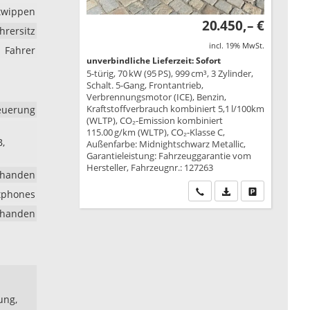
ltwippen
20.450,– €
ahrersitz
incl. 19% MwSt.
Fahrer
unverbindliche Lieferzeit: Sofort
5-türig, 70 kW (95 PS), 999 cm³, 3 Zylinder,
Schalt. 5-Gang, Frontantrieb,
Verbrennungsmotor (ICE), Benzin,
Kraftstoffverbrauch kombiniert 5,1 l/100km
euerung
(WLTP), CO₂-Emission kombiniert
115.00 g/km (WLTP), CO₂-Klasse C,
B,
Außenfarbe: Midnightschwarz Metallic,
Garantieleistung: Fahrzeuggarantie vom
Hersteller, Fahrzeugnr.: 127263
rhanden
Wir rufen Sie an
PDF-Datei, Fahrzeu
Drucken, park
rtphones
rhanden
ung,