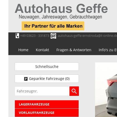
+49 03623 - 331873
autohaus-geffe-ernstroda@t-online.d
Home
Kontakt
Fragen & Antworten
Info's zu
Schnellsuche
Geparkte Fahrzeuge (
0
)
Fahrzeugnr.
LAGERFAHRZEUGE
VORLAUFFAHRZEUGE