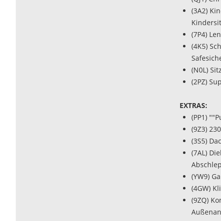
(3A2) Ki
Kindersi
(7P4) Le
(4K5) Sc
Safesich
(N0L) Sit
(2PZ) Su
EXTRAS:
(PP1) ""
(9Z3) 23
(3S5) Da
(7AL) Di
Abschle
(YW9) Ga
(4GW) Kl
(9ZQ) Ko
Außenan