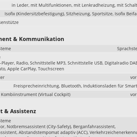
in Leder, mit Multifunktionen, mit Lenkradheizung, mit Scha
Isofix (Kindersitzbefestigung), Sitzheizung, Sportsitze, Isofix Beif
senstütze
ment & Kommunikation
steme
Sprachst
e
Player, Radio, Schnittstelle MP3, Schnittstelle USB, Digitalradio DA
to, Apple CarPlay, Touchscreen
er
vo
Freisprecheinrichtung, Bluetooth, Induktionsladen für Sma
s Kombiinstrument (Virtual Cockpit)
vo
t & Assistenz
steme
r, Notbremsassistent (City-Safety), Berganfahrassistent,
ssistent, Abstandstempomat adaptiv (ACC), Verkehrzeichenerkenn