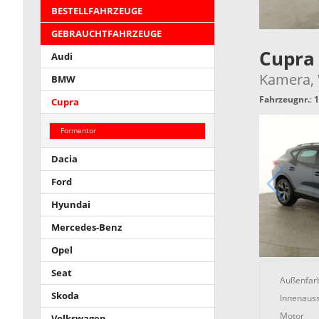
BESTELLFAHRZEUGE
GEBRAUCHTFAHRZEUGE
Cupra
Audi
Kamera, W
BMW
Fahrzeugnr.
:
1
Cupra
Formentor
Dacia
Ford
Hyundai
Mercedes-Benz
Opel
Seat
Außenfar
Skoda
Innenauss
Motor
Volkswagen