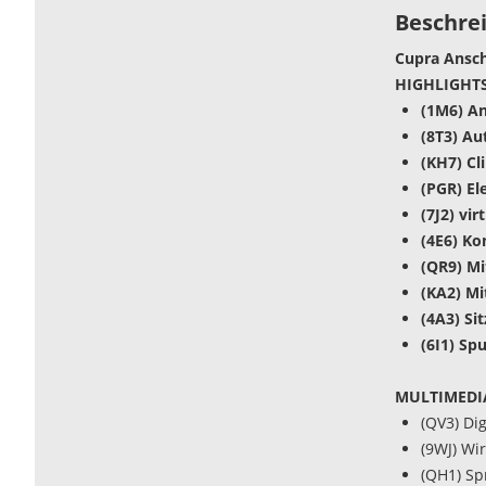
Beschre
Cupra Ansch
HIGHLIGHTS
(1M6) A
(8T3) Au
(KH7) Cl
(PGR) El
(7J2) vi
(4E6) Ko
(QR9) M
(KA2) Mi
(4A3) Si
(6I1) Sp
MULTIMEDI
(QV3) Di
(9WJ) Wi
(QH1) Sp