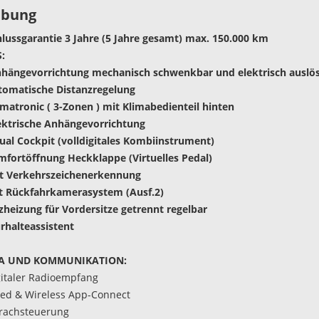
ibung
lussgarantie 3 Jahre (5 Jahre gesamt) max. 150.000 km
:
nhängevorrichtung mechanisch schwenkbar und elektrisch auslö
tomatische Distanzregelung
imatronic ( 3-Zonen ) mit Klimabedienteil hinten
ektrische Anhängevorrichtung
rtual Cockpit (volldigitales Kombiinstrument)
mfortöffnung Heckklappe (Virtuelles Pedal)
it Verkehrszeichenerkennung
t Rückfahrkamerasystem (Ausf.2)
tzheizung für Vordersitze getrennt regelbar
urhalteassistent
A UND KOMMUNIKATION:
gitaler Radioempfang
red & Wireless App-Connect
rachsteuerung