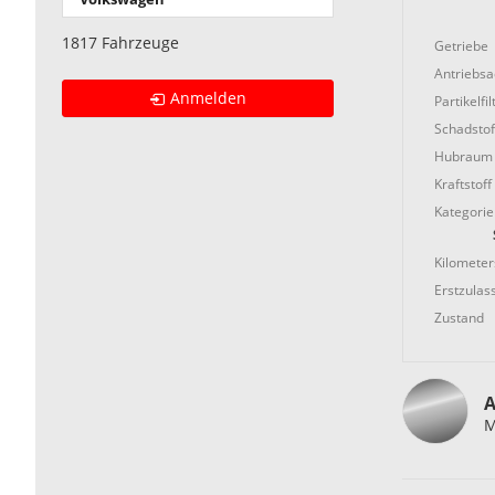
1817 Fahrzeuge
Getriebe
Antriebs
Anmelden
Partikelfil
Schadstof
Hubraum
Kraftstoff
Kategorie
Kilometer
Erstzulas
Zustand
A
M