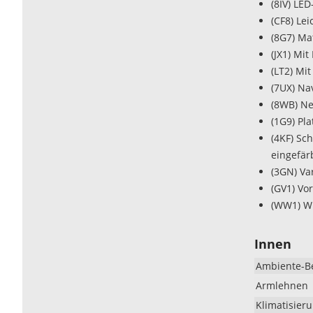
(8IV) LE
(CF8) Lei
(8G7) Ma
(JX1) Mi
(LT2) Mit
(7UX) Na
(8WB) Ne
(1G9) Pl
(4KF) Sc
eingefär
(3GN) Va
(GV1) Vo
(WW1) Wi
Innen
Ambiente-B
Armlehnen
Klimatisier