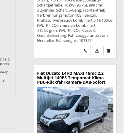
5-türig, 1.0 TSI ; 70kW/95PS ; 5-Gang-
Schaltgetriebe, 70 kW (95 PS), 999 cm³,
3 Zylinder, Schalt. 5-Gang, Frontantrieb,
Verbrennungsmotor (ICE), Benzin,
Kraftstoffverbrauch kombiniert 5,1 l/100km
(WLTP), CO₂-Emission kombiniert
115.00 g/km (WLTP), CO₂-Klasse C,
Garantieleistung: Fahrzeuggarantie vom
Hersteller, Fahrzeugnr.: 107327
Wir rufen Sie an
PDF-Datei, Fahrzeu
Drucken, park
7,28 €
:
Jahre)
:
ahre)
Fiat Ducato
L4H2 MAXI 15mc 2.2
MultiJet 140PS Tempomat-Klima-
:
hre)
PDC-Rückfahrkamera-DAB-Sofort