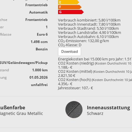
Frontantrieb
Automatik
achse
Frontantrieb
Verbrauch kombiniert:
5,80 l/100km
Verbrauch Innenstadt:
7,80 l/100km
ter
1
Verbrauch Stadtrand:
5,50 l/100km
Verbrauch Landstraße:
4,90 l/100km
fklasse
Euro 6
Verbrauch Autobahn:
6,10 l/100km
CO
-Emissionen:
132,00 g/km
1.498 ccm
2
CO
-Klasse:
D
2
Benzin
Download
Energiekosten bei 15.000 km pro Jahr:
1.51
SUV/Geländewagen/Pickup
CO2 Kosten (niedrig)
(Kosten Durchschnitt 10 
1.188,- €
stand
1.000 km
CO2 Kosten (mittel)
(Kosten Durchschnitt 10 J
2.821,50 €
sung
01.05.2026
CO2 Kosten (hoch)
(Kosten Durchschnitt 10 Ja
4.356,- €
unfallfrei
Jahressteuer:
107,- €
Innenausstattung
ußenfarbe
Innenausstattung
agnetic Grau Metallic
Schwarz