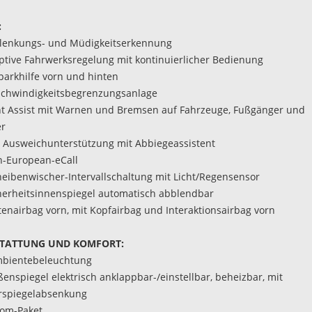
:
lenkungs- und Müdigkeitserkennung
aptive Fahrwerksregelung mit kontinuierlicher Bedienung
nparkhilfe vorn und hinten
schwindigkeitsbegrenzungsanlage
ont Assist mit Warnen und Bremsen auf Fahrzeuge, Fußgänger und
er
t Ausweichunterstützung mit Abbiegeassistent
n-European-eCall
heibenwischer-Intervallschaltung mit Licht/Regensensor
cherheitsinnenspiegel automatisch abblendbar
itenairbag vorn, mit Kopfairbag und Interaktionsairbag vorn
TATTUNG UND KOMFORT:
mbientebeleuchtung
ßenspiegel elektrisch anklappbar-/einstellbar, beheizbar, mit
rspiegelabsenkung
rom-Paket