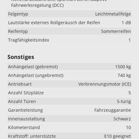
Fahrwerksregelung (DCC)
Felgentyp
Leichtmetallfelge
Lautstärke externes Rollgeräusch der Reifen
1 dB
Reifentyp
Sommerreifen
Tragfähigkeitsindex
1
Sonstiges
Anhängelast (gebremst)
1500 kg
Anhängelast (ungebremst)
740 kg
Antriebsart
Verbrennungsmotor (ICE)
Anzahl Sitzplätze
5
Anzahl Türen
5-türig
Garantieleistung
Fahrzeuggarantie
Innenausstattung
Schwarz
Kilometerstand
10
Kraftstoff: unterstützte
E10 geeignet