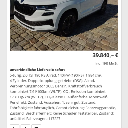
39.840,– €
incl. 19% MwSt.
unverbindliche Lieferzeit: sofort
5-türig, 2.0 TSI 190 PS Allrad, 140 kW (190 PS), 1.984 cm³,
4 Zylinder, Doppelkupplungsgetriebe (DSG), Allrad,
Verbrennungsmotor (ICE), Benzin, Kraftstoffverbrauch
kombiniert 7,6 l/100km (WLTP), CO₂-Emission kombiniert
173.00 g/km (WLTP), CO₂-Klasse F, Außenfarbe: Moonweiß
Perleffekt, Zustand, Aussehen: 1, sehr gut, Zustand,
Fahrfähigkeit: fahrtauglich, Garantieleistung: Fahrzeuggarantie,
Zustand, Beschaffenheit: Keine Schäden feststellbar, Zustand:
unfallfrei, Fahrzeugnr.: 117227