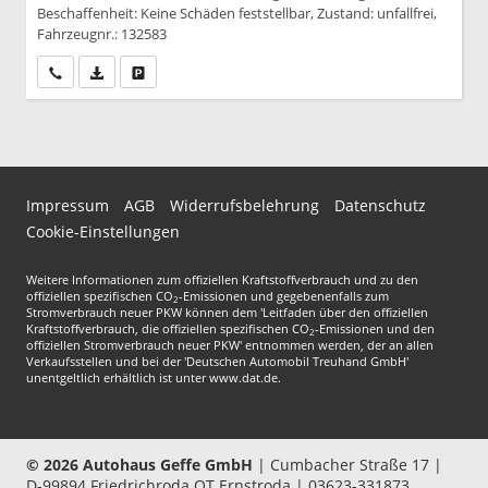
Beschaffenheit: Keine Schäden feststellbar, Zustand: unfallfrei,
Fahrzeugnr.: 132583
Wir rufen Sie an
PDF-Datei, Fahrzeugexposé drucken
Drucken, parken oder vergleichen
Impressum
AGB
Widerrufsbelehrung
Datenschutz
Cookie-Einstellungen
Weitere Informationen zum offiziellen Kraftstoffverbrauch und zu den
offiziellen spezifischen CO
-Emissionen und gegebenenfalls zum
2
Stromverbrauch neuer PKW können dem 'Leitfaden über den offiziellen
Kraftstoffverbrauch, die offiziellen spezifischen CO
-Emissionen und den
2
offiziellen Stromverbrauch neuer PKW' entnommen werden, der an allen
Verkaufsstellen und bei der 'Deutschen Automobil Treuhand GmbH'
unentgeltlich erhältlich ist unter www.dat.de.
© 2026
Autohaus Geffe GmbH
|
Cumbacher Straße 17
|
D-99894
Friedrichroda OT Ernstroda |
03623-331873