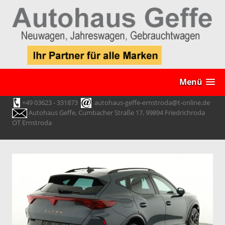
Menü
+49 03623 - 331873
autohaus-geffe-ernstroda@t-online.de
Autohaus Geffe, Cumbacher Straße 17, 99894 Friedrichroda
OT Ernstroda