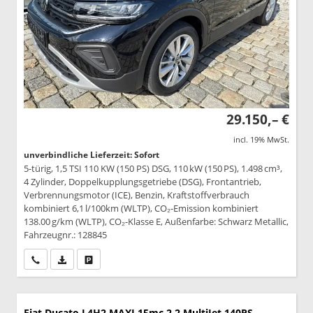
29.150,– €
incl. 19% MwSt.
unverbindliche Lieferzeit: Sofort
5-türig, 1,5 TSI 110 KW (150 PS) DSG, 110 kW (150 PS), 1.498 cm³,
4 Zylinder, Doppelkupplungsgetriebe (DSG), Frontantrieb,
Verbrennungsmotor (ICE), Benzin, Kraftstoffverbrauch
kombiniert 6,1 l/100km (WLTP), CO₂-Emission kombiniert
138.00 g/km (WLTP), CO₂-Klasse E, Außenfarbe: Schwarz Metallic,
Fahrzeugnr.: 128845
Wir rufen Sie an
PDF-Datei, Fahrzeugexposé drucken
Drucken, parken oder vergleichen
Fiat Ducato
L4H2 MAXI 15mc 2.2 MultiJet 140PS