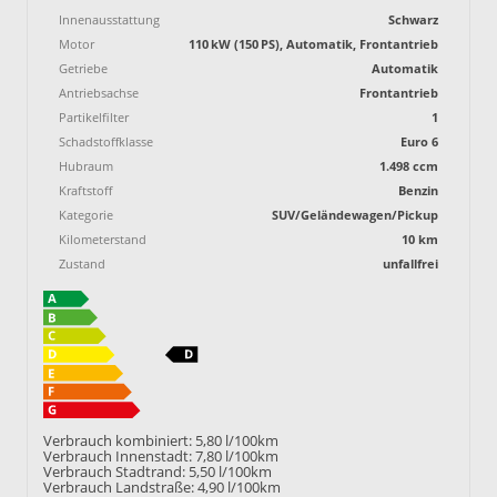
Innenausstattung
Schwarz
Motor
110 kW (150 PS), Automatik, Frontantrieb
Getriebe
Automatik
Antriebsachse
Frontantrieb
Partikelfilter
1
Schadstoffklasse
Euro 6
Hubraum
1.498 ccm
Kraftstoff
Benzin
Kategorie
SUV/Geländewagen/Pickup
Kilometerstand
10 km
Zustand
unfallfrei
Verbrauch kombiniert:
5,80 l/100km
Verbrauch Innenstadt:
7,80 l/100km
Verbrauch Stadtrand:
5,50 l/100km
Verbrauch Landstraße:
4,90 l/100km