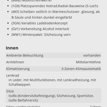
(8WB) Nebelscheinwerfer
(1G9) Platzsparendes Notrad,Radial-Bauweise (5-Loch)
(4KF) Scheiben seitlich in Wärmeschutzver- glasung, ab
B-Säule und hinten dunkel eingefärbt
(3GN) Variables Ladebodenkonzept
(GV1) Vorbereitung Alcohol Interlock
(WW1) Winterpaket: Sitzheizung vorn
Innen
Ambiente-Beleuchtung
vorhanden
Armlehnen
Mittelarmlehne
Klimatisierung
3-Zonen-Klimaautomatik
Lenkrad
in Leder, mit Multifunktionen, mit Lenkradheizung, mit
Schaltwippen
Sitze
Isofix (Kindersitzbefestigung), Sitzheizung, Sportsitze,
Isofix Beifahrersitz
Sitze: Lordosenstütze
Fahrer