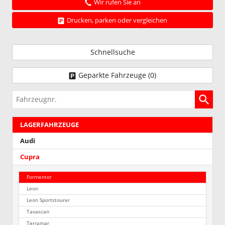
Wir rufen Sie an
Drucken, parken oder vergleichen
Schnellsuche
Geparkte Fahrzeuge (
0
)
Fahrzeugnr.
LAGERFAHRZEUGE
Audi
Cupra
Formentor
Leon
Leon Sportstourer
Tavascan
Terramar