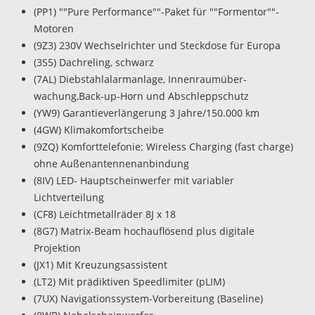
(PP1) ""Pure Performance""-Paket für ""Formentor""-
Motoren
(9Z3) 230V Wechselrichter und Steckdose für Europa
(3S5) Dachreling, schwarz
(7AL) Diebstahlalarmanlage, Innenraumüber-
wachung,Back-up-Horn und Abschleppschutz
(YW9) Garantieverlängerung 3 Jahre/150.000 km
(4GW) Klimakomfortscheibe
(9ZQ) Komforttelefonie: Wireless Charging (fast charge)
ohne Außenantennenanbindung
(8IV) LED- Hauptscheinwerfer mit variabler
Lichtverteilung
(CF8) Leichtmetallräder 8J x 18
(8G7) Matrix-Beam hochauflösend plus digitale
Projektion
(JX1) Mit Kreuzungsassistent
(LT2) Mit prädiktiven Speedlimiter (pLIM)
(7UX) Navigationssystem-Vorbereitung (Baseline)