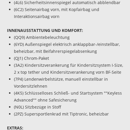
(4L6) Sicherheitsinnenspiegel automatisch abblendbar
(6C2) Seitenairbag vorn, mit Kopfairbag und
Interaktionsairbag vorn
INNENAUSSTATTUNG UND KOMFORT:
(QQ9) Ambientebeleuchtung
(6YD) Außenspiegel elektrisch anklappbar-/einstellbar,
beheizbar, mit Beifahrerspiegelabsenkung
(QJ1) Chrom-Paket
(3A2) Kindersitzverankerung für Kindersitzsystem I-Size,
2 x top tether und Kindersitzverankerung vorn BF-Seite
(7P4) Lendenwirbelstütze, manuell einstellbar in
Vordersitzlehnen
(4K5) Schlüsselloses Schließ- und Startsystem ""Keyless
Advanced"" ohne Safesicherung
(N0L) Sitzbezüge in Stoff
(2PZ) Supersportlenkrad mit Tiptronic, beheizbar
EXTRAS: