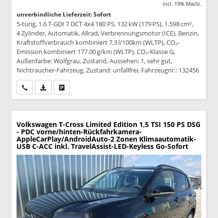
incl. 19% MwSt.
unverbindliche Lieferzeit: Sofort
5-türig, 1.6 T-GDI 7 DCT 4x4 180 PS, 132 kW (179 PS), 1.598 cm³,
4 Zylinder, Automatik, Allrad, Verbrennungsmotor (ICE), Benzin,
Kraftstoffverbrauch kombiniert 7,3 l/100km (WLTP), CO₂-
Emission kombiniert 177.00 g/km (WLTP), CO₂-Klasse G,
Außenfarbe: Wolfgrau, Zustand, Aussehen: 1, sehr gut,
Nichtraucher-Fahrzeug, Zustand: unfallfrei, Fahrzeugnr.: 132456
Wir rufen Sie an
PDF-Datei, Fahrzeugexposé drucken
Drucken, parken oder vergleichen
Volkswagen T-Cross
Limited Edition 1,5 TSI 150 PS DSG
- PDC vorne/hinten-Rückfahrkamera-
AppleCarPlay/AndroidAuto-2 Zonen Klimaautomatik-
USB C-ACC inkl. TravelAssist-LED-Keyless Go-Sofort