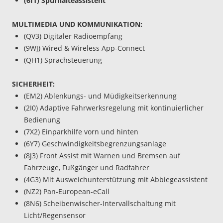
(6I1) Spurhalteassistent
MULTIMEDIA UND KOMMUNIKATION:
(QV3) Digitaler Radioempfang
(9WJ) Wired & Wireless App-Connect
(QH1) Sprachsteuerung
SICHERHEIT:
(EM2) Ablenkungs- und Müdigkeitserkennung
(2I0) Adaptive Fahrwerksregelung mit kontinuierlicher
Bedienung
(7X2) Einparkhilfe vorn und hinten
(6Y7) Geschwindigkeitsbegrenzungsanlage
(8J3) Front Assist mit Warnen und Bremsen auf
Fahrzeuge, Fußgänger und Radfahrer
(4G3) Mit Ausweichunterstützung mit Abbiegeassistent
(NZ2) Pan-European-eCall
(8N6) Scheibenwischer-Intervallschaltung mit
Licht/Regensensor