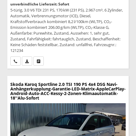
unverbindliche Lieferzeit: Sofort
5-türig, 3.0 V6 TDI 231 PS, 170 kW (231 PS), 2.967 cm³, 6 Zylinder,
Automatik, Verbrennungsmotor (ICE), Diesel,
Kraftstoffverbrauch kombiniert 8,2 l/100km (WLTP), CO₂-
Emission kombiniert 206.00 g/km (WLTP), CO₂-Klasse G,
Außenfarbe: Purewhite, Zustand, Aussehen: 1, sehr gut,
Zustand, Fahrfähigkeit: fahrtauglich, Zustand, Beschaffenheit:
Keine Schäden feststellbar, Zustand: unfallfrei, Fahrzeugnr.:
121234
Wir rufen Sie an
PDF-Datei, Fahrzeugexposé drucken
Drucken, parken oder vergleichen
Skoda Karoq
Sportline 2.0 TSI 190 PS 4x4 DSG Navi-
Anhängerkupplung-Garantie-LED-Matrix-AppleCarPlay-
Android-Auto-ACC-Kessy-2-Zonen-Klimaautomatik-
18''Alu-Sofort