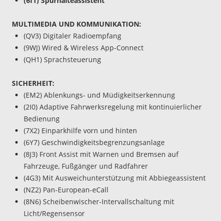
(6I1) Spurhalteassistent
MULTIMEDIA UND KOMMUNIKATION:
(QV3) Digitaler Radioempfang
(9WJ) Wired & Wireless App-Connect
(QH1) Sprachsteuerung
SICHERHEIT:
(EM2) Ablenkungs- und Müdigkeitserkennung
(2I0) Adaptive Fahrwerksregelung mit kontinuierlicher
Bedienung
(7X2) Einparkhilfe vorn und hinten
(6Y7) Geschwindigkeitsbegrenzungsanlage
(8J3) Front Assist mit Warnen und Bremsen auf
Fahrzeuge, Fußgänger und Radfahrer
(4G3) Mit Ausweichunterstützung mit Abbiegeassistent
(NZ2) Pan-European-eCall
(8N6) Scheibenwischer-Intervallschaltung mit
Licht/Regensensor