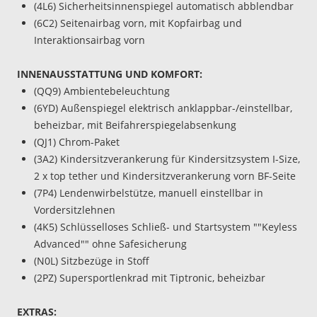
(4L6) Sicherheitsinnenspiegel automatisch abblendbar
(6C2) Seitenairbag vorn, mit Kopfairbag und
Interaktionsairbag vorn
INNENAUSSTATTUNG UND KOMFORT:
(QQ9) Ambientebeleuchtung
(6YD) Außenspiegel elektrisch anklappbar-/einstellbar,
beheizbar, mit Beifahrerspiegelabsenkung
(QJ1) Chrom-Paket
(3A2) Kindersitzverankerung für Kindersitzsystem I-Size,
2 x top tether und Kindersitzverankerung vorn BF-Seite
(7P4) Lendenwirbelstütze, manuell einstellbar in
Vordersitzlehnen
(4K5) Schlüsselloses Schließ- und Startsystem ""Keyless
Advanced"" ohne Safesicherung
(N0L) Sitzbezüge in Stoff
(2PZ) Supersportlenkrad mit Tiptronic, beheizbar
EXTRAS: