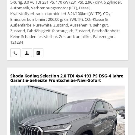
5-türig, 3.0 V6 TDI 231 PS, 170 kW (231 PS), 2.967 cm³, 6 Zylinder,
Automatik, Verbrennungsmotor (ICE), Diesel,
Kraftstoffverbrauch kombiniert 8,2 l/100km (WLTP), CO₂-
Emission kombiniert 206.00 g/km (WLTP), CO₂-Klasse G,
Außenfarbe: Purewhite, Zustand, Aussehen: 1, sehr gut,
Zustand, Fahrfähigkeit: fahrtauglich, Zustand, Beschaffenheit:
Keine Schäden feststellbar, Zustand: unfallfrei, Fahrzeugnr.:
121234
Wir rufen Sie an
PDF-Datei, Fahrzeugexposé drucken
Drucken, parken oder vergleichen
Skoda Kodiaq
Selection 2,0 TDI 4x4 193 PS DSG-4 Jahre
Garantie-beheizte Frontscheibe-Navi-Sofort