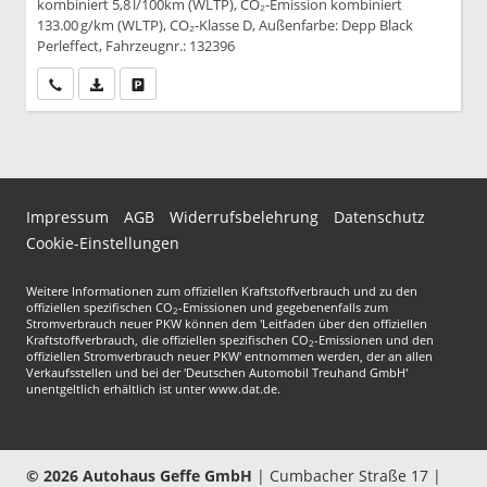
kombiniert 5,8 l/100km (WLTP), CO₂-Emission kombiniert
133.00 g/km (WLTP), CO₂-Klasse D, Außenfarbe: Depp Black
Perleffect, Fahrzeugnr.: 132396
Wir rufen Sie an
PDF-Datei, Fahrzeugexposé drucken
Drucken, parken oder vergleichen
Impressum
AGB
Widerrufsbelehrung
Datenschutz
Cookie-Einstellungen
Weitere Informationen zum offiziellen Kraftstoffverbrauch und zu den
offiziellen spezifischen CO
-Emissionen und gegebenenfalls zum
2
Stromverbrauch neuer PKW können dem 'Leitfaden über den offiziellen
Kraftstoffverbrauch, die offiziellen spezifischen CO
-Emissionen und den
2
offiziellen Stromverbrauch neuer PKW' entnommen werden, der an allen
Verkaufsstellen und bei der 'Deutschen Automobil Treuhand GmbH'
unentgeltlich erhältlich ist unter www.dat.de.
© 2026
Autohaus Geffe GmbH
|
Cumbacher Straße 17
|