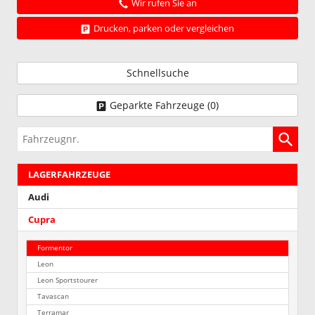
Wir rufen Sie an
Drucken, parken oder vergleichen
Schnellsuche
Geparkte Fahrzeuge (
0
)
Fahrzeugnr.
LAGERFAHRZEUGE
Audi
Cupra
Formentor
Leon
Leon Sportstourer
Tavascan
Terramar