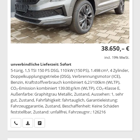
38.650,– €
incl. 19% MwSt.
unverbindliche Lieferzeit: Sofort
5-türig, 1,5 TSI 150 PS DSG, 110 kW (150 PS), 1.498 cm³, 4 Zylinder,
Doppelkupplungsgetriebe (DSG), Verbrennungsmotor (ICE),
Benzin, Kraftstoffverbrauch kombiniert 6,2 l/100km (WLTP),
CO₂-Emission kombiniert 139.00 g/km (WLTP), CO₂-Klasse E,
Außenfarbe: Graphitgrau Metallic, Zustand, Aussehen: 1, sehr
gut, Zustand, Fahrfähigkeit: fahrtauglich, Garantieleistung:
Fahrzeuggarantie, Zustand, Beschaffenheit: Keine Schäden
feststellbar, Zustand: unfallfrei, Fahrzeugnr.: 126216
Wir rufen Sie an
PDF-Datei, Fahrzeugexposé drucken
Drucken, parken oder vergleichen