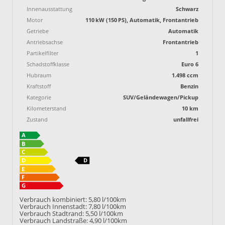
Innenausstattung
Schwarz
Motor
110 kW (150 PS), Automatik, Frontantrieb
Getriebe
Automatik
Antriebsachse
Frontantrieb
Partikelfilter
1
Schadstoffklasse
Euro 6
Hubraum
1.498 ccm
Kraftstoff
Benzin
Kategorie
SUV/Geländewagen/Pickup
Kilometerstand
10 km
Zustand
unfallfrei
Verbrauch kombiniert:
5,80 l/100km
Verbrauch Innenstadt:
7,80 l/100km
Verbrauch Stadtrand:
5,50 l/100km
Verbrauch Landstraße:
4,90 l/100km