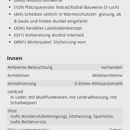
(8WB) Nebelscheinwerfer
(1G9) Platzsparendes Notrad,Radial-Bauweise (5-Loch)
(4KF) Scheiben seitlich in Wärmeschutzver- glasung, ab
B-Säule und hinten dunkel eingefärbt
(3GN) Variables Ladebodenkonzept
(GV1) Vorbereitung Alcohol Interlock
(WW1) Winterpaket: Sitzheizung vorn
Innen
Ambiente-Beleuchtung
vorhanden
Armlehnen
Mittelarmlehne
Klimatisierung
3-Zonen-Klimaautomatik
Lenkrad
in Leder, mit Multifunktionen, mit Lenkradheizung, mit
Schaltwippen
Sitze
Isofix (Kindersitzbefestigung), Sitzheizung, Sportsitze,
Isofix Beifahrersitz
Sitze: Lordosenstütze
Fahrer