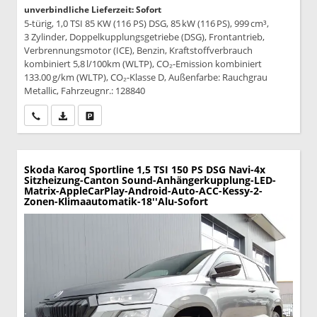
unverbindliche Lieferzeit: Sofort
5-türig, 1,0 TSI 85 KW (116 PS) DSG, 85 kW (116 PS), 999 cm³,
3 Zylinder, Doppelkupplungsgetriebe (DSG), Frontantrieb,
Verbrennungsmotor (ICE), Benzin, Kraftstoffverbrauch
kombiniert 5,8 l/100km (WLTP), CO₂-Emission kombiniert
133.00 g/km (WLTP), CO₂-Klasse D, Außenfarbe: Rauchgrau
Metallic, Fahrzeugnr.: 128840
Wir rufen Sie an
PDF-Datei, Fahrzeugexposé drucken
Drucken, parken oder vergleichen
Skoda Karoq
Sportline 1,5 TSI 150 PS DSG Navi-4x
Sitzheizung-Canton Sound-Anhängerkupplung-LED-
Matrix-AppleCarPlay-Android-Auto-ACC-Kessy-2-
Zonen-Klimaautomatik-18''Alu-Sofort