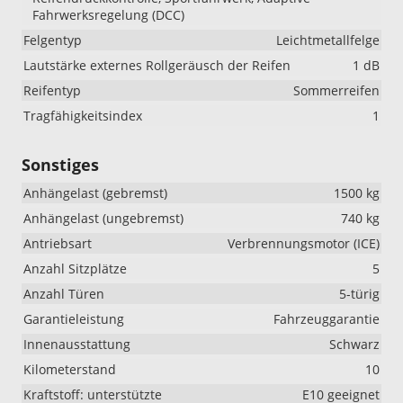
Fahrwerksregelung (DCC)
Felgentyp
Leichtmetallfelge
Lautstärke externes Rollgeräusch der Reifen
1 dB
Reifentyp
Sommerreifen
Tragfähigkeitsindex
1
Sonstiges
Anhängelast (gebremst)
1500 kg
Anhängelast (ungebremst)
740 kg
Antriebsart
Verbrennungsmotor (ICE)
Anzahl Sitzplätze
5
Anzahl Türen
5-türig
Garantieleistung
Fahrzeuggarantie
Innenausstattung
Schwarz
Kilometerstand
10
Kraftstoff: unterstützte
E10 geeignet