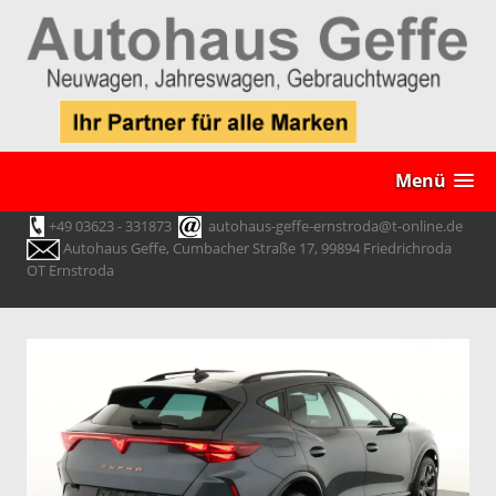
Menü
+49 03623 - 331873
autohaus-geffe-ernstroda@t-online.de
Autohaus Geffe, Cumbacher Straße 17, 99894 Friedrichroda
OT Ernstroda