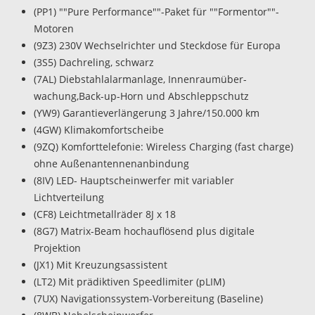
(PP1) ""Pure Performance""-Paket für ""Formentor""-
Motoren
(9Z3) 230V Wechselrichter und Steckdose für Europa
(3S5) Dachreling, schwarz
(7AL) Diebstahlalarmanlage, Innenraumüber-
wachung,Back-up-Horn und Abschleppschutz
(YW9) Garantieverlängerung 3 Jahre/150.000 km
(4GW) Klimakomfortscheibe
(9ZQ) Komforttelefonie: Wireless Charging (fast charge)
ohne Außenantennenanbindung
(8IV) LED- Hauptscheinwerfer mit variabler
Lichtverteilung
(CF8) Leichtmetallräder 8J x 18
(8G7) Matrix-Beam hochauflösend plus digitale
Projektion
(JX1) Mit Kreuzungsassistent
(LT2) Mit prädiktiven Speedlimiter (pLIM)
(7UX) Navigationssystem-Vorbereitung (Baseline)