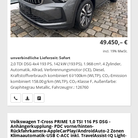
49.450,– €
incl. 19% MwSt.
unverbindliche Lieferzeit: Sofort
2,0 TDI DSG 4x4 193 PS, 142 kW (193 PS), 1.968 cm³, 4 Zylinder,
Automatik, Allrad, Verbrennungsmotor (ICE), Diesel,
Kraftstoffverbrauch kombiniert 6 l/100km (WLTP), CO₂-Emission
kombiniert 158.00 g/km (WLTP), CO₂-Klasse F, Außenfarbe:
Graphitegrau Metallic, Fahrzeugnr.: 126760
Wir rufen Sie an
PDF-Datei, Fahrzeugexposé drucken
Drucken, parken oder vergleichen
Volkswagen T-Cross
PRIME 1,0 TSI 116 PS DSG -
Anhängerkupplung- PDC vorne/hinten-
Rückfahrkamera-AppleCarPlay/AndroidAuto-2 Zonen
Klimaautomatik-USB C-ACC inkl. TravelAssist-IQ Light-