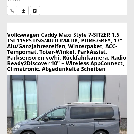
Wir rufen Sie an
PDF-Datei, Fahrzeugexposé drucken
Drucken, parken oder vergleichen
Volkswagen Caddy Maxi
Style 7-SITZER 1.5
TSI 115PS DSG/AUTOMATIK, PURE-GREY, 17"
Alu/Ganzjahresreifen, Winterpaket, ACC-
Tempomat, Toter-Winkel, ParkAssist,
Parksensoren vo/hi, Rückfahrkamera, Radio
Ready2Discover 10" + Wireless AppConnect,
Climatronic, Abgedunkelte Scheiben