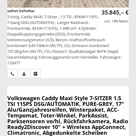
sofort lieferbar
35.845,– €
5-türig, Caddy MAXI 7-Sitzer ; 1.5 TSI ; 85KW/115PS ;
incl. 19% MwSt.
7-Gang-DSG (AUTOMATIK) ; Langer Radstand ;
Frontantrieb, 85 kW (116 PS), 1.498 cm³, 4 Zylinder,
Doppelkupplungsgetriebe (DSG), Frontantrieb,
Verbrennungsmotor (ICE), Benzin, Kraftstoffverbrauch
kombiniert 6,8 l/100km (WLTP), CO₂-Emission kombiniert
157.00 g/km (WLTP), CO₂-Klasse F, Qualitätssiegel: BVFK-Siegel,
Garantieleistung: Fahrzeuggarantie vom Hersteller, Fahrzeugnr.:
133477
Wir rufen Sie an
PDF-Datei, Fahrzeugexposé drucken
Drucken, parken oder vergleichen
Volkswagen Caddy Maxi
Style 7-SITZER 1.5
TSI 115PS DSG/AUTOMATIK, PURE-GREY, 17"
Alu/Ganzjahresreifen, Winterpaket, ACC-
Tempomat, Toter-Winkel, ParkAssist,
Parksensoren vo/hi, Rückfahrkamera, Radio
Ready2Discover 10" + Wireless AppConnect,
Climatronic, Abgedunkelte Scheiben