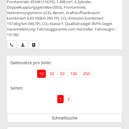
Frontantrieb, 85 kW (116 PS), 1.498 cm³, 4 Zylinder,
Doppelkupplungsgetriebe (DSG), Frontantrieb,
Verbrennungsmotor (ICE), Benzin, Kraftstoffverbrauch
kombiniert 6,8 l/100km (WLTP), CO₂-Emission kombiniert
157.00 g/km (WLTP), CO₂-Klasse F, Qualitätssiegel: BVFK-Siegel,
Garantieleistung: Fahrzeuggarantie vom Hersteller, Fahrzeugnr.:
131382
Wir rufen Sie an
PDF-Datei, Fahrzeugexposé drucken
Drucken, parken oder vergleichen
Datensätze pro Seite:
10
20
50
100
250
Seiten:
1
2
Schnellsuche