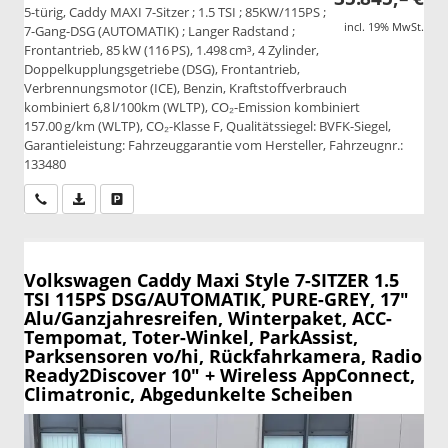
5-türig, Caddy MAXI 7-Sitzer ; 1.5 TSI ; 85KW/115PS ;
incl. 19% MwSt.
7-Gang-DSG (AUTOMATIK) ; Langer Radstand ;
Frontantrieb, 85 kW (116 PS), 1.498 cm³, 4 Zylinder,
Doppelkupplungsgetriebe (DSG), Frontantrieb,
Verbrennungsmotor (ICE), Benzin, Kraftstoffverbrauch
kombiniert 6,8 l/100km (WLTP), CO₂-Emission kombiniert
157.00 g/km (WLTP), CO₂-Klasse F, Qualitätssiegel: BVFK-Siegel,
Garantieleistung: Fahrzeuggarantie vom Hersteller, Fahrzeugnr.:
133480
Wir rufen Sie an
PDF-Datei, Fahrzeugexposé drucken
Drucken, parken oder vergleichen
Volkswagen Caddy Maxi
Style 7-SITZER 1.5
TSI 115PS DSG/AUTOMATIK, PURE-GREY, 17"
Alu/Ganzjahresreifen, Winterpaket, ACC-
Tempomat, Toter-Winkel, ParkAssist,
Parksensoren vo/hi, Rückfahrkamera, Radio
Ready2Discover 10" + Wireless AppConnect,
Climatronic, Abgedunkelte Scheiben