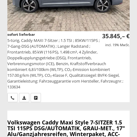
sofort lieferbar
35.845,– €
5-türig, Caddy MAXI 7-Sitzer ; 1.5 TSI ; 85KW/115PS ;
incl. 19% MwSt.
7-Gang-DSG (AUTOMATIK) ; Langer Radstand ;
Frontantrieb, 85 kW (116 PS), 1.498 cm³, 4 Zylinder,
Doppelkupplungsgetriebe (DSG), Frontantrieb,
Verbrennungsmotor (ICE), Benzin, Kraftstoffverbrauch
kombiniert 6,8 l/100km (WLTP), CO₂-Emission kombiniert
157.00 g/km (WLTP), CO₂-Klasse F, Qualitätssiegel: BVFK-Siegel,
Garantieleistung: Fahrzeuggarantie vom Hersteller, Fahrzeugnr.:
133634
Wir rufen Sie an
PDF-Datei, Fahrzeugexposé drucken
Drucken, parken oder vergleichen
Volkswagen Caddy Maxi
Style 7-SITZER 1.5
TSI 115PS DSG/AUTOMATIK, GRAU-MET., 17"
Alu/Ganzjahresreifen, Winterpaket, ACC-