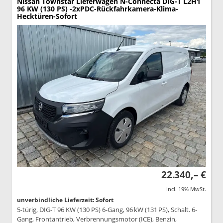
Nissan Townstar Lieferwagen
N-Connecta DIG-T L2H1
96 KW (130 PS) -2xPDC-Rückfahrkamera-Klima-
Hecktüren-Sofort
22.340,– €
incl. 19% MwSt.
unverbindliche Lieferzeit: Sofort
5-türig, DIG-T 96 KW (130 PS) 6-Gang, 96 kW (131 PS), Schalt. 6-
Gang, Frontantrieb, Verbrennungsmotor (ICE), Benzin,