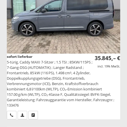
sofort lieferbar
35.845,– €
5-türig, Caddy MAXI 7-Sitzer ; 1.5 TSI ; 85KW/115PS ;
incl. 19% MwSt.
7-Gang-DSG (AUTOMATIK) ; Langer Radstand ;
Frontantrieb, 85 kW (116 PS), 1.498 cm³, 4 Zylinder,
Doppelkupplungsgetriebe (DSG), Frontantrieb,
Verbrennungsmotor (ICE), Benzin, Kraftstoffverbrauch
kombiniert 6,8 l/100km (WLTP), CO₂-Emission kombiniert
157.00 g/km (WLTP), CO₂-Klasse F, Qualitätssiegel: BVFK-Siegel,
Garantieleistung: Fahrzeuggarantie vom Hersteller, Fahrzeugnr.:
133476
Wir rufen Sie an
PDF-Datei, Fahrzeugexposé drucken
Drucken, parken oder vergleichen