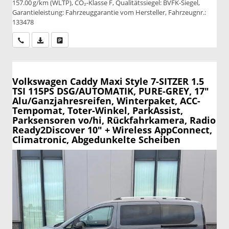
157.00 g/km (WLTP), CO₂-Klasse F, Qualitätssiegel: BVFK-Siegel,
Garantieleistung: Fahrzeuggarantie vom Hersteller, Fahrzeugnr.:
133478
Wir rufen Sie an
PDF-Datei, Fahrzeugexposé drucken
Drucken, parken oder vergleichen
Volkswagen Caddy Maxi
Style 7-SITZER 1.5
TSI 115PS DSG/AUTOMATIK, PURE-GREY, 17"
Alu/Ganzjahresreifen, Winterpaket, ACC-
Tempomat, Toter-Winkel, ParkAssist,
Parksensoren vo/hi, Rückfahrkamera, Radio
Ready2Discover 10" + Wireless AppConnect,
Climatronic, Abgedunkelte Scheiben