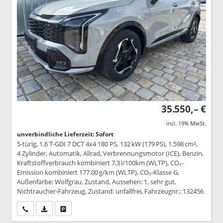
35.550,– €
incl. 19% MwSt.
unverbindliche Lieferzeit: Sofort
5-türig, 1.6 T-GDI 7 DCT 4x4 180 PS, 132 kW (179 PS), 1.598 cm³,
4 Zylinder, Automatik, Allrad, Verbrennungsmotor (ICE), Benzin,
Kraftstoffverbrauch kombiniert 7,3 l/100km (WLTP), CO₂-
Emission kombiniert 177.00 g/km (WLTP), CO₂-Klasse G,
Außenfarbe: Wolfgrau, Zustand, Aussehen: 1, sehr gut,
Nichtraucher-Fahrzeug, Zustand: unfallfrei, Fahrzeugnr.: 132456
Wir rufen Sie an
PDF-Datei, Fahrzeugexposé drucken
Drucken, parken oder vergleichen