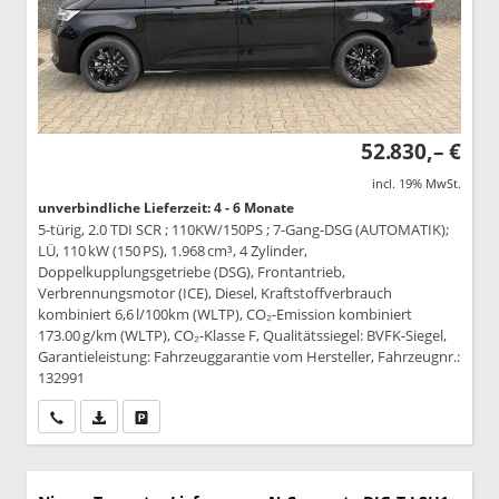
52.830,– €
incl. 19% MwSt.
unverbindliche Lieferzeit: 4 - 6 Monate
5-türig, 2.0 TDI SCR ; 110KW/150PS ; 7-Gang-DSG (AUTOMATIK);
LÜ, 110 kW (150 PS), 1.968 cm³, 4 Zylinder,
Doppelkupplungsgetriebe (DSG), Frontantrieb,
Verbrennungsmotor (ICE), Diesel, Kraftstoffverbrauch
kombiniert 6,6 l/100km (WLTP), CO₂-Emission kombiniert
173.00 g/km (WLTP), CO₂-Klasse F, Qualitätssiegel: BVFK-Siegel,
Garantieleistung: Fahrzeuggarantie vom Hersteller, Fahrzeugnr.:
132991
Wir rufen Sie an
PDF-Datei, Fahrzeugexposé drucken
Drucken, parken oder vergleichen