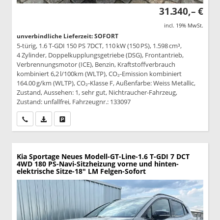
31.340,– €
incl. 19% MwSt.
unverbindliche Lieferzeit: SOFORT
5-türig, 1.6 T-GDI 150 PS 7DCT, 110 kW (150 PS), 1.598 cm³,
4 Zylinder, Doppelkupplungsgetriebe (DSG), Frontantrieb,
Verbrennungsmotor (ICE), Benzin, Kraftstoffverbrauch
kombiniert 6,2 l/100km (WLTP), CO₂-Emission kombiniert
164.00 g/km (WLTP), CO₂-Klasse F, Außenfarbe: Weiss Metallic,
Zustand, Aussehen: 1, sehr gut, Nichtraucher-Fahrzeug,
Zustand: unfallfrei, Fahrzeugnr.: 133097
Wir rufen Sie an
PDF-Datei, Fahrzeugexposé drucken
Drucken, parken oder vergleichen
Kia Sportage
Neues Modell-GT-Line-1.6 T-GDI 7 DCT
4WD 180 PS-Navi-Sitzheizung vorne und hinten-
elektrische Sitze-18" LM Felgen-Sofort