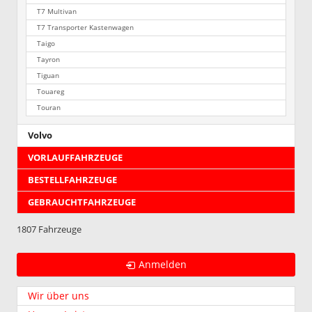
T7 Multivan
T7 Transporter Kastenwagen
Taigo
Tayron
Tiguan
Touareg
Touran
Volvo
VORLAUFFAHRZEUGE
BESTELLFAHRZEUGE
GEBRAUCHTFAHRZEUGE
1807 Fahrzeuge
Anmelden
Wir über uns