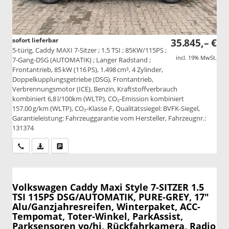
sofort lieferbar
35.845,– €
5-türig, Caddy MAXI 7-Sitzer ; 1.5 TSI ; 85KW/115PS ;
incl. 19% MwSt.
7-Gang-DSG (AUTOMATIK) ; Langer Radstand ;
Frontantrieb, 85 kW (116 PS), 1.498 cm³, 4 Zylinder,
Doppelkupplungsgetriebe (DSG), Frontantrieb,
Verbrennungsmotor (ICE), Benzin, Kraftstoffverbrauch
kombiniert 6,8 l/100km (WLTP), CO₂-Emission kombiniert
157.00 g/km (WLTP), CO₂-Klasse F, Qualitätssiegel: BVFK-Siegel,
Garantieleistung: Fahrzeuggarantie vom Hersteller, Fahrzeugnr.:
131374
Wir rufen Sie an
PDF-Datei, Fahrzeugexposé drucken
Drucken, parken oder vergleichen
Volkswagen Caddy Maxi
Style 7-SITZER 1.5
TSI 115PS DSG/AUTOMATIK, PURE-GREY, 17"
Alu/Ganzjahresreifen, Winterpaket, ACC-
Tempomat, Toter-Winkel, ParkAssist,
Parksensoren vo/hi, Rückfahrkamera, Radio