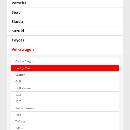
Porsche
Seat
Skoda
Suzuki
Toyota
Volkswagen
Caddy Cargo
Caddy Maxi
Crafter
Golf
Golf Variant
ID.3
ID.7
Passat Variant
Polo
T-Cross
T-Roc