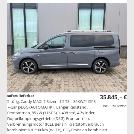
sofort lieferbar
35.845,– €
5-türig, Caddy MAXI 7-Sitzer ; 1.5 TSI ; 85KW/115PS ;
incl. 19% MwSt.
7-Gang-DSG (AUTOMATIK) ; Langer Radstand ;
Frontantrieb, 85 kW (116 PS), 1.498 cm³, 4 Zylinder,
Doppelkupplungsgetriebe (DSG), Frontantrieb,
Verbrennungsmotor (ICE), Benzin, Kraftstoffverbrauch
kombiniert 6,8 l/100km (WLTP), CO₂-Emission kombiniert