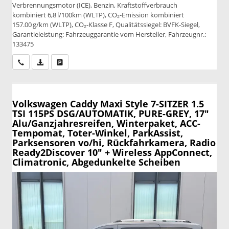
Verbrennungsmotor (ICE), Benzin, Kraftstoffverbrauch
kombiniert 6,8 l/100km (WLTP), CO₂-Emission kombiniert
157.00 g/km (WLTP), CO₂-Klasse F, Qualitätssiegel: BVFK-Siegel,
Garantieleistung: Fahrzeuggarantie vom Hersteller, Fahrzeugnr.:
133475
Wir rufen Sie an
PDF-Datei, Fahrzeugexposé drucken
Drucken, parken oder vergleichen
Volkswagen Caddy Maxi
Style 7-SITZER 1.5
TSI 115PS DSG/AUTOMATIK, PURE-GREY, 17"
Alu/Ganzjahresreifen, Winterpaket, ACC-
Tempomat, Toter-Winkel, ParkAssist,
Parksensoren vo/hi, Rückfahrkamera, Radio
Ready2Discover 10" + Wireless AppConnect,
Climatronic, Abgedunkelte Scheiben