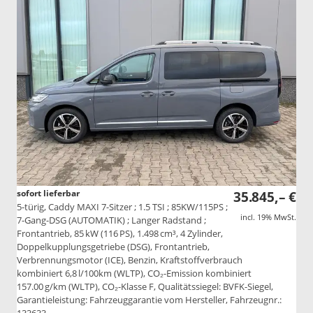
sofort lieferbar
35.845,– €
5-türig, Caddy MAXI 7-Sitzer ; 1.5 TSI ; 85KW/115PS ;
incl. 19% MwSt.
7-Gang-DSG (AUTOMATIK) ; Langer Radstand ;
Frontantrieb, 85 kW (116 PS), 1.498 cm³, 4 Zylinder,
Doppelkupplungsgetriebe (DSG), Frontantrieb,
Verbrennungsmotor (ICE), Benzin, Kraftstoffverbrauch
kombiniert 6,8 l/100km (WLTP), CO₂-Emission kombiniert
157.00 g/km (WLTP), CO₂-Klasse F, Qualitätssiegel: BVFK-Siegel,
Garantieleistung: Fahrzeuggarantie vom Hersteller, Fahrzeugnr.:
133633