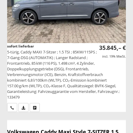
sofort lieferbar
35.845,– €
5-türig, Caddy MAXI 7-Sitzer ; 1.5 TSI ; 85KW/115PS ;
incl. 19% MwSt.
7-Gang-DSG (AUTOMATIK) ; Langer Radstand ;
Frontantrieb, 85 kW (116 PS), 1.498 cm³, 4 Zylinder,
Doppelkupplungsgetriebe (DSG), Frontantrieb,
Verbrennungsmotor (ICE), Benzin, Kraftstoffverbrauch
kombiniert 6,8 l/100km (WLTP), CO₂-Emission kombiniert
157.00 g/km (WLTP), CO₂-Klasse F, Qualitätssiegel: BVFK-Siegel,
Garantieleistung: Fahrzeuggarantie vom Hersteller, Fahrzeugnr.:
133479
Wir rufen Sie an
PDF-Datei, Fahrzeugexposé drucken
Drucken, parken oder vergleichen
Volkswagen Caddy Maxi
Style 7-SITZER 1.5