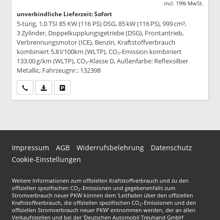
incl. 19% MwSt.
unverbindliche Lieferzeit: Sofort
5-türig, 1,0 TSI 85 KW (116 PS) DSG, 85 kW (116 PS), 999 cm³,
3 Zylinder, Doppelkupplungsgetriebe (DSG), Frontantrieb,
Verbrennungsmotor (ICE), Benzin, Kraftstoffverbrauch
kombiniert 5,8 l/100km (WLTP), CO₂-Emission kombiniert
133.00 g/km (WLTP), CO₂-Klasse D, Außenfarbe: Reflexsilber
Metallic, Fahrzeugnr.: 132398
Wir rufen Sie an
PDF-Datei, Fahrzeugexposé drucken
Drucken, parken oder vergleichen
Impressum
AGB
Widerrufsbelehrung
Datenschutz
Cookie-Einstellungen
Weitere Informationen zum offiziellen Kraftstoffverbrauch und zu den
offiziellen spezifischen CO
-Emissionen und gegebenenfalls zum
2
Stromverbrauch neuer PKW können dem 'Leitfaden über den offiziellen
Kraftstoffverbrauch, die offiziellen spezifischen CO
-Emissionen und den
2
offiziellen Stromverbrauch neuer PKW' entnommen werden, der an allen
Verkaufsstellen und bei der 'Deutschen Automobil Treuhand GmbH'