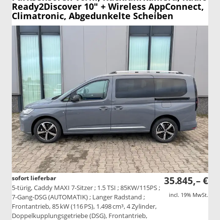
Ready2Discover 10" + Wireless AppConnect,
Climatronic, Abgedunkelte Scheiben
sofort lieferbar
35.845,– €
5-türig, Caddy MAXI 7-Sitzer ; 1.5 TSI ; 85KW/115PS ;
incl. 19% MwSt.
7-Gang-DSG (AUTOMATIK) ; Langer Radstand ;
Frontantrieb, 85 kW (116 PS), 1.498 cm³, 4 Zylinder,
Doppelkupplungsgetriebe (DSG), Frontantrieb,