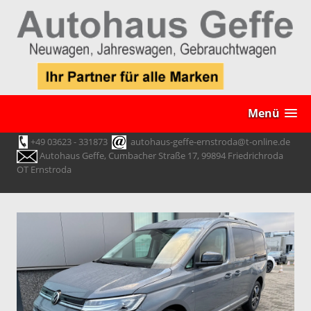
Menü
+49 03623 - 331873
autohaus-geffe-ernstroda@t-online.de
Autohaus Geffe, Cumbacher Straße 17, 99894 Friedrichroda
OT Ernstroda