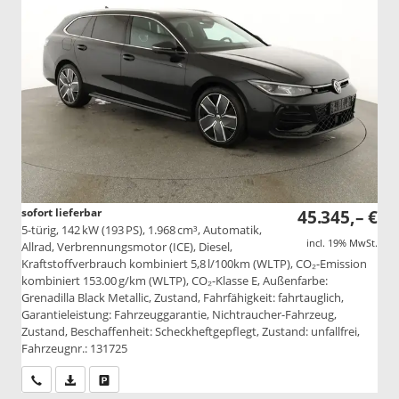
sofort lieferbar
45.345,– €
5-türig, 142 kW (193 PS), 1.968 cm³, Automatik,
incl. 19% MwSt.
Allrad, Verbrennungsmotor (ICE), Diesel,
Kraftstoffverbrauch kombiniert 5,8 l/100km (WLTP), CO₂-Emission
kombiniert 153.00 g/km (WLTP), CO₂-Klasse E, Außenfarbe:
Grenadilla Black Metallic, Zustand, Fahrfähigkeit: fahrtauglich,
Garantieleistung: Fahrzeuggarantie, Nichtraucher-Fahrzeug,
Zustand, Beschaffenheit: Scheckheftgepflegt, Zustand: unfallfrei,
Fahrzeugnr.: 131725
Wir rufen Sie an
PDF-Datei, Fahrzeugexposé drucken
Drucken, parken oder vergleichen