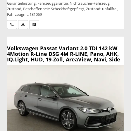
Garantieleistung: Fahrzeuggarantie, Nichtraucher-Fahrzeug,
Zustand, Beschaffenheit: Scheckheftgepflegt, Zustand: unfallfrei,
Fahrzeugnr.: 131069
Wir rufen Sie an
PDF-Datei, Fahrzeugexposé drucken
Drucken, parken oder vergleichen
Volkswagen Passat Variant
2.0 TDI 142 kW
4Motion R-Line DSG 4M R-LINE, Pano, AHK,
IQ.Light, HUD, 19-Zoll, AreaView, Navi, Side