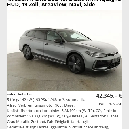
HUD, 19-Zoll, AreaView, Navi, Side
sofort lieferbar
42.345,– €
5-türig, 142 kW (193 PS), 1.968 cm³, Automatik,
incl. 19% MwSt.
Allrad, Verbrennungsmotor (ICE), Diesel,
Kraftstoffverbrauch kombiniert 5,8 l/100km (WLTP), CO₂-Emission
kombiniert 153.00 g/km (WLTP), CO₂-Klasse E, Außenfarbe: Diabas
Grau Metallic, Zustand, Fahrfähigkeit: fahrtauglich,
Garantieleistung: Fahrzeuggarantie, Nichtraucher-Fahrzeug,