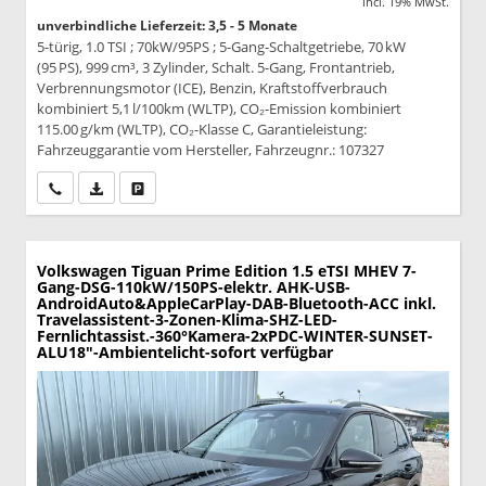
incl. 19% MwSt.
unverbindliche Lieferzeit: 3,5 - 5 Monate
5-türig, 1.0 TSI ; 70kW/95PS ; 5-Gang-Schaltgetriebe, 70 kW
(95 PS), 999 cm³, 3 Zylinder, Schalt. 5-Gang, Frontantrieb,
Verbrennungsmotor (ICE), Benzin, Kraftstoffverbrauch
kombiniert 5,1 l/100km (WLTP), CO₂-Emission kombiniert
115.00 g/km (WLTP), CO₂-Klasse C, Garantieleistung:
Fahrzeuggarantie vom Hersteller, Fahrzeugnr.: 107327
Wir rufen Sie an
PDF-Datei, Fahrzeugexposé drucken
Drucken, parken oder vergleichen
Volkswagen Tiguan
Prime Edition 1.5 eTSI MHEV 7-
Gang-DSG-110kW/150PS-elektr. AHK-USB-
AndroidAuto&AppleCarPlay-DAB-Bluetooth-ACC inkl.
Travelassistent-3-Zonen-Klima-SHZ-LED-
Fernlichtassist.-360°Kamera-2xPDC-WINTER-SUNSET-
ALU18"-Ambientelicht-sofort verfügbar