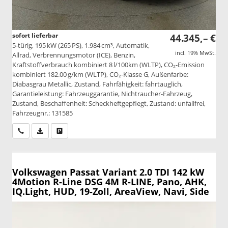
sofort lieferbar
44.345,– €
5-türig, 195 kW (265 PS), 1.984 cm³, Automatik,
incl. 19% MwSt.
Allrad, Verbrennungsmotor (ICE), Benzin,
Kraftstoffverbrauch kombiniert 8 l/100km (WLTP), CO₂-Emission
kombiniert 182.00 g/km (WLTP), CO₂-Klasse G, Außenfarbe:
Diabasgrau Metallic, Zustand, Fahrfähigkeit: fahrtauglich,
Garantieleistung: Fahrzeuggarantie, Nichtraucher-Fahrzeug,
Zustand, Beschaffenheit: Scheckheftgepflegt, Zustand: unfallfrei,
Fahrzeugnr.: 131585
Wir rufen Sie an
PDF-Datei, Fahrzeugexposé drucken
Drucken, parken oder vergleichen
Volkswagen Passat Variant
2.0 TDI 142 kW
4Motion R-Line DSG 4M R-LINE, Pano, AHK,
IQ.Light, HUD, 19-Zoll, AreaView, Navi, Side