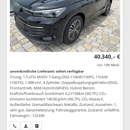
40.340,– €
incl. 19% MwSt.
unverbindliche Lieferzeit: sofort verfügbar
5-türig, 1.5 eTSI MHEV 7-Gang-DSG-110kW/150PS, 110 kW
(150 PS), 1.498 cm³, 4 Zylinder, Doppelkupplungsgetriebe (DSG),
Frontantrieb, Mild-Hybrid (MHEV), Hybrid Benzin,
Kraftstoffverbrauch kombiniert 6,2 l/100km (WLTP), CO₂-
Emission kombiniert 140.00 g/km (WLTP), CO₂-Klasse E,
Außenfarbe: Grenadillaschwarz Metallic, Zustand, Aussehen: 1,
sehr gut, Garantieleistung: Fahrzeuggarantie, Zustand: unfallfrei,
Fahrzeugnr.: 132339
Wir rufen Sie an
PDF-Datei, Fahrzeugexposé drucken
Drucken, parken oder vergleichen