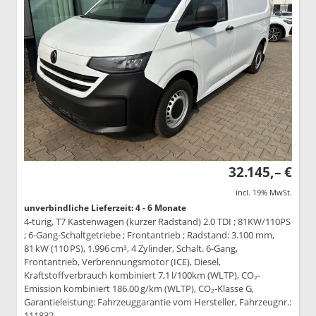
32.145,– €
incl. 19% MwSt.
unverbindliche Lieferzeit: 4 - 6 Monate
4-türig, T7 Kastenwagen (kurzer Radstand) 2.0 TDI ; 81KW/110PS
; 6-Gang-Schaltgetriebe ; Frontantrieb ; Radstand: 3.100 mm,
81 kW (110 PS), 1.996 cm³, 4 Zylinder, Schalt. 6-Gang,
Frontantrieb, Verbrennungsmotor (ICE), Diesel,
Kraftstoffverbrauch kombiniert 7,1 l/100km (WLTP), CO₂-
Emission kombiniert 186.00 g/km (WLTP), CO₂-Klasse G,
Garantieleistung: Fahrzeuggarantie vom Hersteller, Fahrzeugnr.:
111832