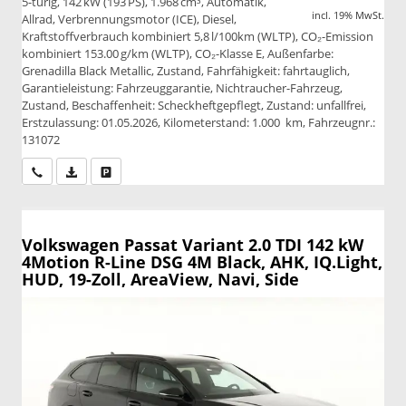
5-türig, 142 kW (193 PS), 1.968 cm³, Automatik,
incl. 19% MwSt.
Allrad, Verbrennungsmotor (ICE), Diesel,
Kraftstoffverbrauch kombiniert 5,8 l/100km (WLTP), CO₂-Emission
kombiniert 153.00 g/km (WLTP), CO₂-Klasse E, Außenfarbe:
Grenadilla Black Metallic, Zustand, Fahrfähigkeit: fahrtauglich,
Garantieleistung: Fahrzeuggarantie, Nichtraucher-Fahrzeug,
Zustand, Beschaffenheit: Scheckheftgepflegt, Zustand: unfallfrei,
Erstzulassung: 01.05.2026, Kilometerstand: 1.000 km, Fahrzeugnr.:
131072
Wir rufen Sie an
PDF-Datei, Fahrzeugexposé drucken
Drucken, parken oder vergleichen
Volkswagen Passat Variant
2.0 TDI 142 kW
4Motion R-Line DSG 4M Black, AHK, IQ.Light,
HUD, 19-Zoll, AreaView, Navi, Side