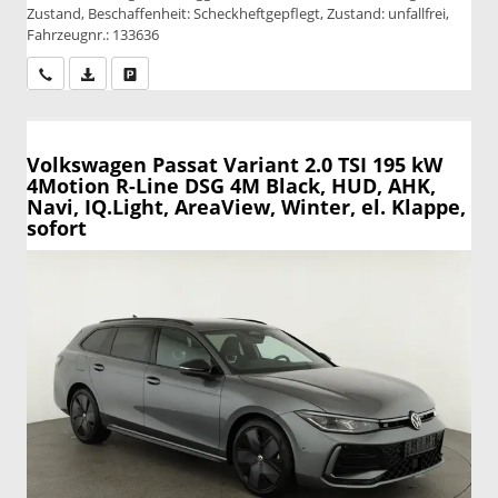
Zustand, Beschaffenheit: Scheckheftgepflegt, Zustand: unfallfrei,
Fahrzeugnr.: 133636
Wir rufen Sie an
PDF-Datei, Fahrzeugexposé drucken
Drucken, parken oder vergleichen
Volkswagen Passat Variant
2.0 TSI 195 kW
4Motion R-Line DSG 4M Black, HUD, AHK,
Navi, IQ.Light, AreaView, Winter, el. Klappe,
sofort