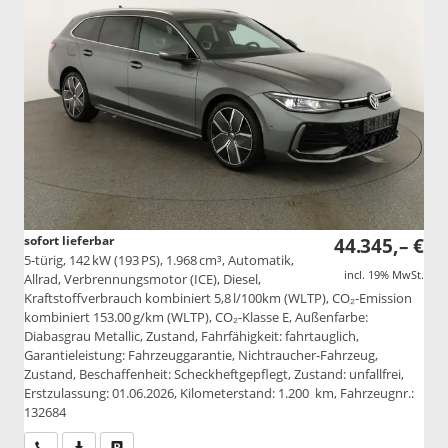
sofort lieferbar
44.345,– €
5-türig, 142 kW (193 PS), 1.968 cm³, Automatik,
incl. 19% MwSt.
Allrad, Verbrennungsmotor (ICE), Diesel,
Kraftstoffverbrauch kombiniert 5,8 l/100km (WLTP), CO₂-Emission
kombiniert 153.00 g/km (WLTP), CO₂-Klasse E, Außenfarbe:
Diabasgrau Metallic, Zustand, Fahrfähigkeit: fahrtauglich,
Garantieleistung: Fahrzeuggarantie, Nichtraucher-Fahrzeug,
Zustand, Beschaffenheit: Scheckheftgepflegt, Zustand: unfallfrei,
Erstzulassung: 01.06.2026, Kilometerstand: 1.200 km, Fahrzeugnr.:
132684
Wir rufen Sie an
PDF-Datei, Fahrzeugexposé drucken
Drucken, parken oder vergleichen