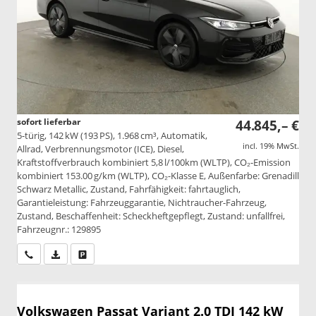
sofort lieferbar
44.845,– €
5-türig, 142 kW (193 PS), 1.968 cm³, Automatik,
incl. 19% MwSt.
Allrad, Verbrennungsmotor (ICE), Diesel,
Kraftstoffverbrauch kombiniert 5,8 l/100km (WLTP), CO₂-Emission
kombiniert 153.00 g/km (WLTP), CO₂-Klasse E, Außenfarbe: Grenadill
Schwarz Metallic, Zustand, Fahrfähigkeit: fahrtauglich,
Garantieleistung: Fahrzeuggarantie, Nichtraucher-Fahrzeug,
Zustand, Beschaffenheit: Scheckheftgepflegt, Zustand: unfallfrei,
Fahrzeugnr.: 129895
Wir rufen Sie an
PDF-Datei, Fahrzeugexposé drucken
Drucken, parken oder vergleichen
Volkswagen Passat Variant
2.0 TDI 142 kW