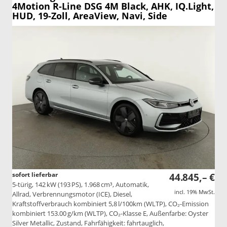
4Motion R-Line DSG 4M Black, AHK, IQ.Light,
HUD, 19-Zoll, AreaView, Navi, Side
sofort lieferbar
44.845,– €
5-türig, 142 kW (193 PS), 1.968 cm³, Automatik,
incl. 19% MwSt.
Allrad, Verbrennungsmotor (ICE), Diesel,
Kraftstoffverbrauch kombiniert 5,8 l/100km (WLTP), CO₂-Emission
kombiniert 153.00 g/km (WLTP), CO₂-Klasse E, Außenfarbe: Oyster
Silver Metallic, Zustand, Fahrfähigkeit: fahrtauglich,