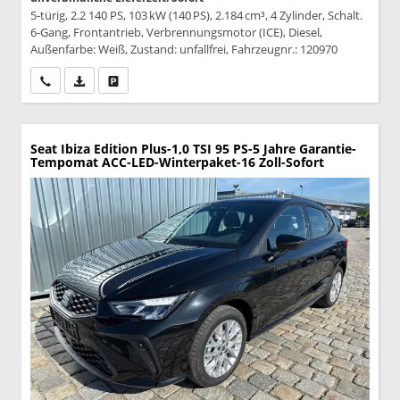
5-türig, 2.2 140 PS, 103 kW (140 PS), 2.184 cm³, 4 Zylinder, Schalt.
6-Gang, Frontantrieb, Verbrennungsmotor (ICE), Diesel,
Außenfarbe: Weiß, Zustand: unfallfrei, Fahrzeugnr.: 120970
Wir rufen Sie an
PDF-Datei, Fahrzeugexposé drucken
Drucken, parken oder vergleichen
Seat Ibiza
Edition Plus-1,0 TSI 95 PS-5 Jahre Garantie-
Tempomat ACC-LED-Winterpaket-16 Zoll-Sofort