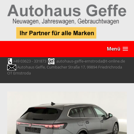
Menü
+49 03623 - 331873
autohaus-geffe-ernstroda@t-online.de
Autohaus Geffe, Cumbacher Straße 17, 99894 Friedrichroda
OT Ernstroda