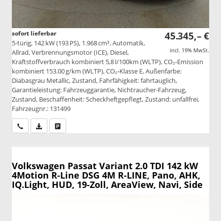
sofort lieferbar
45.345,– €
5-türig, 142 kW (193 PS), 1.968 cm³, Automatik,
incl. 19% MwSt.
Allrad, Verbrennungsmotor (ICE), Diesel,
Kraftstoffverbrauch kombiniert 5,8 l/100km (WLTP), CO₂-Emission
kombiniert 153.00 g/km (WLTP), CO₂-Klasse E, Außenfarbe:
Diabasgrau Metallic, Zustand, Fahrfähigkeit: fahrtauglich,
Garantieleistung: Fahrzeuggarantie, Nichtraucher-Fahrzeug,
Zustand, Beschaffenheit: Scheckheftgepflegt, Zustand: unfallfrei,
Fahrzeugnr.: 131499
Wir rufen Sie an
PDF-Datei, Fahrzeugexposé drucken
Drucken, parken oder vergleichen
Volkswagen Passat Variant
2.0 TDI 142 kW
4Motion R-Line DSG 4M R-LINE, Pano, AHK,
IQ.Light, HUD, 19-Zoll, AreaView, Navi, Side