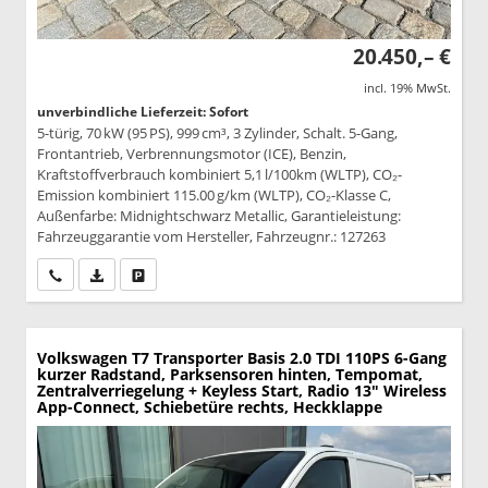
20.450,– €
incl. 19% MwSt.
unverbindliche Lieferzeit: Sofort
5-türig, 70 kW (95 PS), 999 cm³, 3 Zylinder, Schalt. 5-Gang,
Frontantrieb, Verbrennungsmotor (ICE), Benzin,
Kraftstoffverbrauch kombiniert 5,1 l/100km (WLTP), CO₂-
Emission kombiniert 115.00 g/km (WLTP), CO₂-Klasse C,
Außenfarbe: Midnightschwarz Metallic, Garantieleistung:
Fahrzeuggarantie vom Hersteller, Fahrzeugnr.: 127263
Wir rufen Sie an
PDF-Datei, Fahrzeugexposé drucken
Drucken, parken oder vergleichen
Volkswagen T7 Transporter
Basis 2.0 TDI 110PS 6-Gang
kurzer Radstand, Parksensoren hinten, Tempomat,
Zentralverriegelung + Keyless Start, Radio 13" Wireless
App-Connect, Schiebetüre rechts, Heckklappe