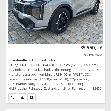
35.550,– €
incl. 19% MwSt.
unverbindliche Lieferzeit: Sofort
5-türig, 1.6 T-GDI 7 DCT 4x4 180 PS, 132 kW (179 PS), 1.598 cm³,
4 Zylinder, Automatik, Allrad, Verbrennungsmotor (ICE), Benzin,
Kraftstoffverbrauch kombiniert 7,3 l/100km (WLTP), CO₂-
Emission kombiniert 177.00 g/km (WLTP), CO₂-Klasse G,
Außenfarbe: Wolfgrau, Zustand, Aussehen: 1, sehr gut,
Nichtraucher-Fahrzeug, Zustand: unfallfrei, Fahrzeugnr.: 132456
Wir rufen Sie an
PDF-Datei, Fahrzeugexposé drucken
Drucken, parken oder vergleichen