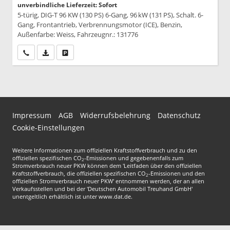
unverbindliche Lieferzeit: Sofort
5-türig, DIG-T 96 KW (130 PS) 6-Gang, 96 kW (131 PS), Schalt. 6-
Gang, Frontantrieb, Verbrennungsmotor (ICE), Benzin,
Außenfarbe: Weiss, Fahrzeugnr.: 131776
Wir rufen Sie an
PDF-Datei, Fahrzeugexposé drucken
Drucken, parken oder vergleichen
Impressum
AGB
Widerrufsbelehrung
Datenschutz
Cookie-Einstellungen
Weitere Informationen zum offiziellen Kraftstoffverbrauch und zu den
offiziellen spezifischen CO
-Emissionen und gegebenenfalls zum
2
Stromverbrauch neuer PKW können dem 'Leitfaden über den offiziellen
Kraftstoffverbrauch, die offiziellen spezifischen CO
-Emissionen und den
2
offiziellen Stromverbrauch neuer PKW' entnommen werden, der an allen
Verkaufsstellen und bei der 'Deutschen Automobil Treuhand GmbH'
unentgeltlich erhältlich ist unter www.dat.de.