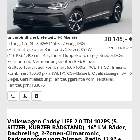
unverbindliche Lieferzeit: 4-6 Monate
30.145,– €
5-türig, 1.5 TSI ; 85KW/115PS ; 7-Gang-DSG
incl. 19% MwSt.
(Automatik); kurzer Radstand ; 5-Sitzer, 85 kW
(116 PS), 1.498 cm³, 4 Zylinder, Doppelkupplungsgetriebe (DSG),
Frontantrieb, Verbrennungsmotor (ICE), Benzin,
Kraftstoffverbrauch kombiniert 6,6 l/100km (WLTP), CO₂-Emission
kombiniert 150.00 g/km (WLTP), CO₂-Klasse E, Qualitätssiegel: BVFK-
Siegel, Garantieleistung: Fahrzeuggarantie vom Hersteller,
Fahrzeugnr.: 133076
Wir rufen Sie an
PDF-Datei, Fahrzeugexposé drucken
Drucken, parken oder vergleichen
Volkswagen Caddy
LIFE 2.0 TDI 102PS (5-
SITZER, KURZER RADSTAND), 16" LM-Räder,
Dachreling, 2-Zonen-Climatronic,
Parksensoren vorn/hinten, Radio 12,9" +