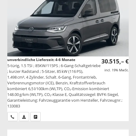
unverbindliche Lieferzeit: 4-6 Monate
30.515,– €
5-türig, 1.5 TSI ; 85KW/115PS ; 6-Gang-Schaltgetriebe
incl. 19% MwSt.
; kurzer Radstand ; 5-Sitzer, 85 kW (116 PS),
1.498 cm³, 4 Zylinder, Schalt. 6-Gang, Frontantrieb,
Verbrennungsmotor (ICE), Benzin, Kraftstoffverbrauch
kombiniert 6,5 l/100km (WLTP), CO₂-Emission kombiniert
148.00 g/km (WLTP), CO₂-Klasse E, Qualitätssiegel: BVFK-Siegel,
Garantieleistung: Fahrzeuggarantie vom Hersteller, Fahrzeugnr.:
133083
Wir rufen Sie an
PDF-Datei, Fahrzeugexposé drucken
Drucken, parken oder vergleichen