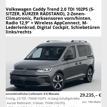
Volkswagen Caddy
Trend 2.0 TDI 102PS (5-
SITZER, KURZER RADSTAND), 2-Zonen-
Climatronic, Parksensoren vorn/hinten,
Radio 12,9" + Wireless AppConnect, M-
Lederlenkrad, Digital Cockpit, Schiebetüren
links/rechts
unverbindliche Lieferzeit: 4-6 Monate
29.235,– €
5-türig, 2.0 TDI ; 75KW/102PS ; 6-Gang-Schaltgetriebe
incl. 19% MwSt.
; kurzer Radstand ; 5-Sitzer, 75 kW (102 PS),