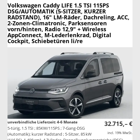
Volkswagen Caddy
LIFE 1.5 TSI 115PS
DSG/AUTOMATIK (5-SITZER, KURZER
RADSTAND), 16" LM-Räder, Dachreling, ACC,
2-Zonen-Climatronic, Parksensoren
vorn/hinten, Radio 12,9" + Wireless
AppConnect, M-Lederlenkrad, Digital
Cockpit, Schiebetüren li/re
unverbindliche Lieferzeit: 4-6 Monate
32.715,– €
5-türig, 1.5 TSI ; 85KW/115PS ; 7-Gang-DSG
incl. 19% MwSt.
(Automatik); kurzer Radstand ; 5-Sitzer, 85 kW
(116 PS), 1.498 cm³, 4 Zylinder, Doppelkupplungsgetriebe (DSG),