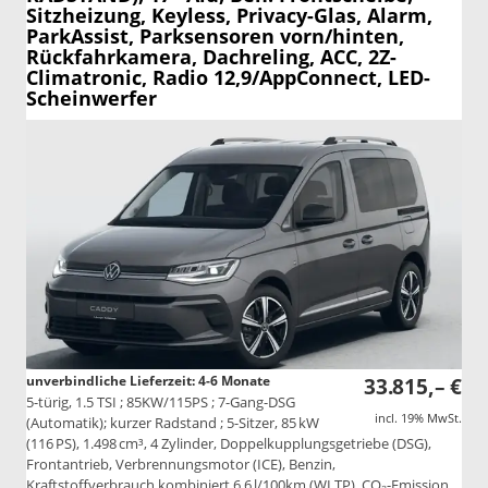
Sitzheizung, Keyless, Privacy-Glas, Alarm,
ParkAssist, Parksensoren vorn/hinten,
Rückfahrkamera, Dachreling, ACC, 2Z-
Climatronic, Radio 12,9/AppConnect, LED-
Scheinwerfer
unverbindliche Lieferzeit: 4-6 Monate
33.815,– €
5-türig, 1.5 TSI ; 85KW/115PS ; 7-Gang-DSG
incl. 19% MwSt.
(Automatik); kurzer Radstand ; 5-Sitzer, 85 kW
(116 PS), 1.498 cm³, 4 Zylinder, Doppelkupplungsgetriebe (DSG),
Frontantrieb, Verbrennungsmotor (ICE), Benzin,
Kraftstoffverbrauch kombiniert 6,6 l/100km (WLTP), CO₂-Emission