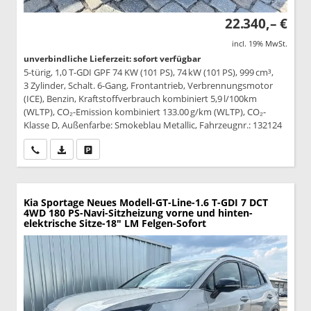
22.340,– €
incl. 19% MwSt.
unverbindliche Lieferzeit: sofort verfügbar
5-türig, 1,0 T-GDI GPF 74 KW (101 PS), 74 kW (101 PS), 999 cm³,
3 Zylinder, Schalt. 6-Gang, Frontantrieb, Verbrennungsmotor
(ICE), Benzin, Kraftstoffverbrauch kombiniert 5,9 l/100km
(WLTP), CO₂-Emission kombiniert 133.00 g/km (WLTP), CO₂-
Klasse D, Außenfarbe: Smokeblau Metallic, Fahrzeugnr.: 132124
Wir rufen Sie an
PDF-Datei, Fahrzeugexposé drucken
Drucken, parken oder vergleichen
Kia Sportage
Neues Modell-GT-Line-1.6 T-GDI 7 DCT
4WD 180 PS-Navi-Sitzheizung vorne und hinten-
elektrische Sitze-18" LM Felgen-Sofort