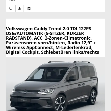
Wir rufen Sie an
PDF-Datei, Fahrzeugexposé drucken
Drucken, parken oder vergleichen
Volkswagen Caddy
Trend 2.0 TDI 122PS
DSG/AUTOMATIK (5-SITZER, KURZER
RADSTAND), ACC, 2-Zonen-Climatronic,
Parksensoren vorn/hinten, Radio 12,9" +
Wireless AppConnect, M-Lederlenkrad,
Digital Cockpit, Schiebetüren links/rechts