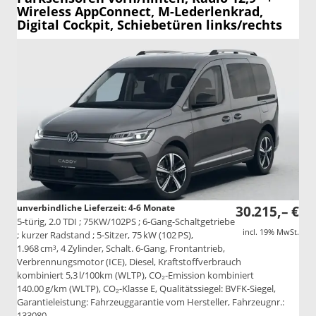
Wireless AppConnect, M-Lederlenkrad,
Digital Cockpit, Schiebetüren links/rechts
unverbindliche Lieferzeit: 4-6 Monate
30.215,– €
5-türig, 2.0 TDI ; 75KW/102PS ; 6-Gang-Schaltgetriebe
incl. 19% MwSt.
; kurzer Radstand ; 5-Sitzer, 75 kW (102 PS),
1.968 cm³, 4 Zylinder, Schalt. 6-Gang, Frontantrieb,
Verbrennungsmotor (ICE), Diesel, Kraftstoffverbrauch
kombiniert 5,3 l/100km (WLTP), CO₂-Emission kombiniert
140.00 g/km (WLTP), CO₂-Klasse E, Qualitätssiegel: BVFK-Siegel,
Garantieleistung: Fahrzeuggarantie vom Hersteller, Fahrzeugnr.:
133080