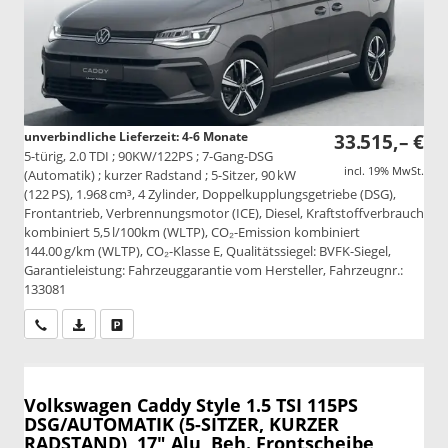
unverbindliche Lieferzeit: 4-6 Monate
33.515,– €
5-türig, 2.0 TDI ; 90KW/122PS ; 7-Gang-DSG
incl. 19% MwSt.
(Automatik) ; kurzer Radstand ; 5-Sitzer, 90 kW
(122 PS), 1.968 cm³, 4 Zylinder, Doppelkupplungsgetriebe (DSG),
Frontantrieb, Verbrennungsmotor (ICE), Diesel, Kraftstoffverbrauch
kombiniert 5,5 l/100km (WLTP), CO₂-Emission kombiniert
144.00 g/km (WLTP), CO₂-Klasse E, Qualitätssiegel: BVFK-Siegel,
Garantieleistung: Fahrzeuggarantie vom Hersteller, Fahrzeugnr.:
133081
Wir rufen Sie an
PDF-Datei, Fahrzeugexposé drucken
Drucken, parken oder vergleichen
Volkswagen Caddy
Style 1.5 TSI 115PS
DSG/AUTOMATIK (5-SITZER, KURZER
RADSTAND), 17" Alu, Beh. Frontscheibe,