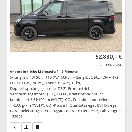
52.830,– €
incl. 19% MwSt.
unverbindliche Lieferzeit: 4 - 6 Monate
5-türig, 2.0 TDI SCR ; 110KW/150PS ; 7-Gang-DSG (AUTOMATIK);
LÜ, 110 kW (150 PS), 1.968 cm³, 4 Zylinder,
Doppelkupplungsgetriebe (DSG), Frontantrieb,
Verbrennungsmotor (ICE), Diesel, Kraftstoffverbrauch
kombiniert 6,6 l/100km (WLTP), CO₂-Emission kombiniert
173.00 g/km (WLTP), CO₂-Klasse F, Qualitätssiegel: BVFK-Siegel,
Garantieleistung: Fahrzeuggarantie vom Hersteller, Fahrzeugnr.:
132991
Wir rufen Sie an
PDF-Datei, Fahrzeugexposé drucken
Drucken, parken oder vergleichen