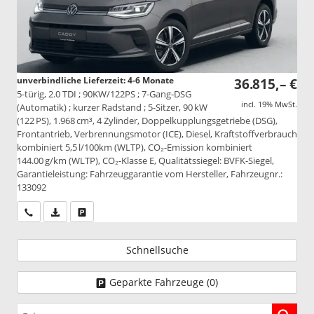
unverbindliche Lieferzeit: 4-6 Monate
36.815,– €
5-türig, 2.0 TDI ; 90KW/122PS ; 7-Gang-DSG
incl. 19% MwSt.
(Automatik) ; kurzer Radstand ; 5-Sitzer, 90 kW
(122 PS), 1.968 cm³, 4 Zylinder, Doppelkupplungsgetriebe (DSG),
Frontantrieb, Verbrennungsmotor (ICE), Diesel, Kraftstoffverbrauch
kombiniert 5,5 l/100km (WLTP), CO₂-Emission kombiniert
144.00 g/km (WLTP), CO₂-Klasse E, Qualitätssiegel: BVFK-Siegel,
Garantieleistung: Fahrzeuggarantie vom Hersteller, Fahrzeugnr.:
133092
Wir rufen Sie an
PDF-Datei, Fahrzeugexposé drucken
Drucken, parken oder vergleichen
Schnellsuche
Geparkte Fahrzeuge (
0
)
Fahrzeugnr.