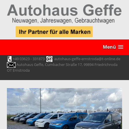
Menü
+49 03623 - 331873
autohaus-geffe-ernstroda@t-online.de
Autohaus Geffe, Cumbacher Straße 17, 99894 Friedrichroda
OT Ernstroda