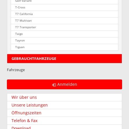
Golf Variant
T-Cross
T7 California
T7 Multivan
T7 Transporter
Taigo
Tayron
Tiguan
GEBRAUCHTFAHRZEUGE
Fahrzeuge
Anmelden
Wir über uns
Unsere Leistungen
Öffnungszeiten
Telefon & Fax
Download