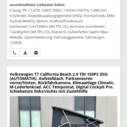
unverbindliche Lieferzeit: Sofort
5-türig, FR 1.5 eTSI 150PS 7DSG, 110 kW (150 PS), 1.498 cm³,
4 Zylinder, Doppelkupplungsgetriebe (DSG), Frontantrieb, Mild-
Hybrid (MHEV), Benzin, Kraftstoffverbrauch
kombiniert 5,4 l/100km (WLTP), CO₂-Emission kombiniert
124.00 g/km (WLTP), CO₂-Klasse D, Außenfarbe: Saphir Blau
Metallic, Garantieleistung: Fahrzeuggarantie, Fahrzeugnr.:
132636
Wir rufen Sie an
PDF-Datei, Fahrzeugexposé drucken
Drucken, parken oder vergleichen
Volkswagen T7 California
Beach 2.0 TDI 150PS DSG
(AUTOMATIK), Aufstelldach, Parksensoren
vorne/hinten, Rückfahrkamera, Klimaanlage Climatic,
M-Lederlenkrad, ACC Tempomat, Digital Cockpit Pro,
Schiebetüre links/rechts mit Zuziehhilfe