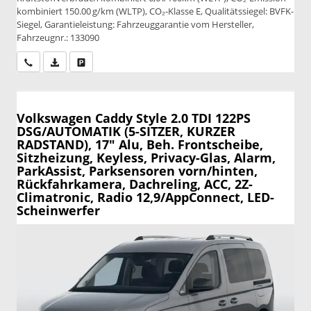
kombiniert 150.00 g/km (WLTP), CO₂-Klasse E, Qualitätssiegel: BVFK-
Siegel, Garantieleistung: Fahrzeuggarantie vom Hersteller,
Fahrzeugnr.: 133090
Wir rufen Sie an
PDF-Datei, Fahrzeugexposé drucken
Drucken, parken oder vergleichen
Volkswagen Caddy
Style 2.0 TDI 122PS
DSG/AUTOMATIK (5-SITZER, KURZER
RADSTAND), 17" Alu, Beh. Frontscheibe,
Sitzheizung, Keyless, Privacy-Glas, Alarm,
ParkAssist, Parksensoren vorn/hinten,
Rückfahrkamera, Dachreling, ACC, 2Z-
Climatronic, Radio 12,9/AppConnect, LED-
Scheinwerfer