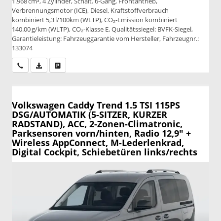
1.968 cm³, 4 Zylinder, Schalt. 6-Gang, Frontantrieb,
Verbrennungsmotor (ICE), Diesel, Kraftstoffverbrauch
kombiniert 5,3 l/100km (WLTP), CO₂-Emission kombiniert
140.00 g/km (WLTP), CO₂-Klasse E, Qualitätssiegel: BVFK-Siegel,
Garantieleistung: Fahrzeuggarantie vom Hersteller, Fahrzeugnr.:
133074
Wir rufen Sie an
PDF-Datei, Fahrzeugexposé drucken
Drucken, parken oder vergleichen
Volkswagen Caddy
Trend 1.5 TSI 115PS
DSG/AUTOMATIK (5-SITZER, KURZER
RADSTAND), ACC, 2-Zonen-Climatronic,
Parksensoren vorn/hinten, Radio 12,9" +
Wireless AppConnect, M-Lederlenkrad,
Digital Cockpit, Schiebetüren links/rechts