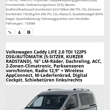
Frontantrieb, Verbrennungsmotor (ICE), Benzin,
Kraftstoffverbrauch kombiniert 6,6 l/100km (WLTP), CO₂-Emission
kombiniert 150.00 g/km (WLTP), CO₂-Klasse E, Qualitätssiegel: BVFK-
Siegel, Garantieleistung: Fahrzeuggarantie vom Hersteller,
Fahrzeugnr.: 133084
Wir rufen Sie an
PDF-Datei, Fahrzeugexposé drucken
Drucken, parken oder vergleichen
Volkswagen Caddy
LIFE 2.0 TDI 122PS
DSG/AUTOMATIK (5-SITZER, KURZER
RADSTAND), 16" LM-Räder, Dachreling, ACC,
2-Zonen-Climatronic, Parksensoren
vorn/hinten, Radio 12,9" + Wireless
AppConnect, M-Lederlenkrad, Digital
Cockpit, Schiebetüren links/rechts