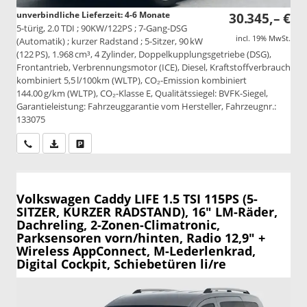
unverbindliche Lieferzeit: 4-6 Monate
30.345,– €
5-türig, 2.0 TDI ; 90KW/122PS ; 7-Gang-DSG
incl. 19% MwSt.
(Automatik) ; kurzer Radstand ; 5-Sitzer, 90 kW
(122 PS), 1.968 cm³, 4 Zylinder, Doppelkupplungsgetriebe (DSG),
Frontantrieb, Verbrennungsmotor (ICE), Diesel, Kraftstoffverbrauch
kombiniert 5,5 l/100km (WLTP), CO₂-Emission kombiniert
144.00 g/km (WLTP), CO₂-Klasse E, Qualitätssiegel: BVFK-Siegel,
Garantieleistung: Fahrzeuggarantie vom Hersteller, Fahrzeugnr.:
133075
Wir rufen Sie an
PDF-Datei, Fahrzeugexposé drucken
Drucken, parken oder vergleichen
Volkswagen Caddy
LIFE 1.5 TSI 115PS (5-
SITZER, KURZER RADSTAND), 16" LM-Räder,
Dachreling, 2-Zonen-Climatronic,
Parksensoren vorn/hinten, Radio 12,9" +
Wireless AppConnect, M-Lederlenkrad,
Digital Cockpit, Schiebetüren li/re