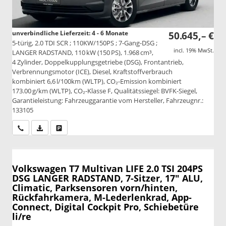
unverbindliche Lieferzeit: 4 - 6 Monate
50.645,– €
5-türig, 2.0 TDI SCR ; 110KW/150PS ; 7-Gang-DSG ;
incl. 19% MwSt.
LANGER RADSTAND, 110 kW (150 PS), 1.968 cm³,
4 Zylinder, Doppelkupplungsgetriebe (DSG), Frontantrieb,
Verbrennungsmotor (ICE), Diesel, Kraftstoffverbrauch
kombiniert 6,6 l/100km (WLTP), CO₂-Emission kombiniert
173.00 g/km (WLTP), CO₂-Klasse F, Qualitätssiegel: BVFK-Siegel,
Garantieleistung: Fahrzeuggarantie vom Hersteller, Fahrzeugnr.:
133105
Wir rufen Sie an
PDF-Datei, Fahrzeugexposé drucken
Drucken, parken oder vergleichen
Volkswagen T7 Multivan
LIFE 2.0 TSI 204PS
DSG LANGER RADSTAND, 7-Sitzer, 17" ALU,
Climatic, Parksensoren vorn/hinten,
Rückfahrkamera, M-Lederlenkrad, App-
Connect, Digital Cockpit Pro, Schiebetüre
li/re