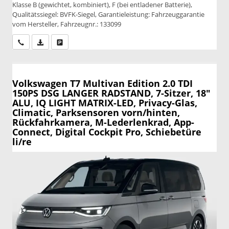
Klasse B (gewichtet, kombiniert), F (bei entladener Batterie),
Qualitätssiegel: BVFK-Siegel, Garantieleistung: Fahrzeuggarantie
vom Hersteller, Fahrzeugnr.: 133099
Wir rufen Sie an
PDF-Datei, Fahrzeugexposé drucken
Drucken, parken oder vergleichen
Volkswagen T7 Multivan
Edition 2.0 TDI
150PS DSG LANGER RADSTAND, 7-Sitzer, 18"
ALU, IQ LIGHT MATRIX-LED, Privacy-Glas,
Climatic, Parksensoren vorn/hinten,
Rückfahrkamera, M-Lederlenkrad, App-
Connect, Digital Cockpit Pro, Schiebetüre
li/re