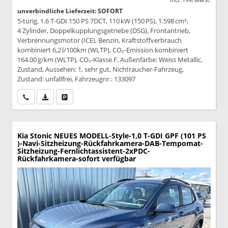
unverbindliche Lieferzeit: SOFORT
5-türig, 1.6 T-GDI 150 PS 7DCT, 110 kW (150 PS), 1.598 cm³,
4 Zylinder, Doppelkupplungsgetriebe (DSG), Frontantrieb,
Verbrennungsmotor (ICE), Benzin, Kraftstoffverbrauch
kombiniert 6,2 l/100km (WLTP), CO₂-Emission kombiniert
164.00 g/km (WLTP), CO₂-Klasse F, Außenfarbe: Weiss Metallic,
Zustand, Aussehen: 1, sehr gut, Nichtraucher-Fahrzeug,
Zustand: unfallfrei, Fahrzeugnr.: 133097
Wir rufen Sie an
PDF-Datei, Fahrzeugexposé drucken
Drucken, parken oder vergleichen
Kia Stonic
NEUES MODELL-Style-1,0 T-GDI GPF (101 PS
)-Navi-Sitzheizung-Rückfahrkamera-DAB-Tempomat-
Sitzheizung-Fernlichtassistent-2xPDC-
Rückfahrkamera-sofort verfügbar