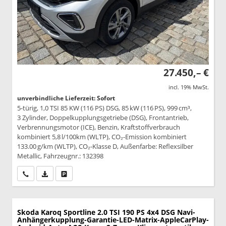
27.450,– €
incl. 19% MwSt.
unverbindliche Lieferzeit: Sofort
5-türig, 1,0 TSI 85 KW (116 PS) DSG, 85 kW (116 PS), 999 cm³,
3 Zylinder, Doppelkupplungsgetriebe (DSG), Frontantrieb,
Verbrennungsmotor (ICE), Benzin, Kraftstoffverbrauch
kombiniert 5,8 l/100km (WLTP), CO₂-Emission kombiniert
133.00 g/km (WLTP), CO₂-Klasse D, Außenfarbe: Reflexsilber
Metallic, Fahrzeugnr.: 132398
Wir rufen Sie an
PDF-Datei, Fahrzeugexposé drucken
Drucken, parken oder vergleichen
Skoda Karoq
Sportline 2.0 TSI 190 PS 4x4 DSG Navi-
Anhängerkupplung-Garantie-LED-Matrix-AppleCarPlay-