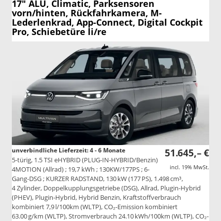
17" ALU, Climatic, Parksensoren
vorn/hinten, Rückfahrkamera, M-
Lederlenkrad, App-Connect, Digital Cockpit
Pro, Schiebetüre li/re
unverbindliche Lieferzeit: 4 - 6 Monate
51.645,– €
5-türig, 1.5 TSI eHYBRID (PLUG-IN-HYBRID/Benzin)
incl. 19% MwSt.
4MOTION (Allrad) ; 19,7 kWh ; 130KW/177PS ; 6-
Gang-DSG ; KURZER RADSTAND, 130 kW (177 PS), 1.498 cm³,
4 Zylinder, Doppelkupplungsgetriebe (DSG), Allrad, Plugin-Hybrid
(PHEV), Plugin-Hybrid, Hybrid Benzin, Kraftstoffverbrauch
kombiniert 7,9 l/100km (WLTP), CO₂-Emission kombiniert
63.00 g/km (WLTP), Stromverbrauch 24.10 kWh/100km (WLTP), CO₂-