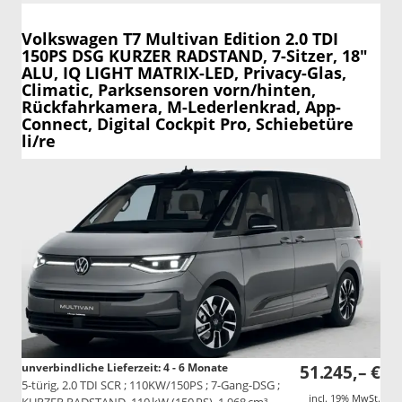
Volkswagen T7 Multivan
Edition 2.0 TDI
150PS DSG KURZER RADSTAND, 7-Sitzer, 18"
ALU, IQ LIGHT MATRIX-LED, Privacy-Glas,
Climatic, Parksensoren vorn/hinten,
Rückfahrkamera, M-Lederlenkrad, App-
Connect, Digital Cockpit Pro, Schiebetüre
li/re
unverbindliche Lieferzeit: 4 - 6 Monate
51.245,– €
5-türig, 2.0 TDI SCR ; 110KW/150PS ; 7-Gang-DSG ;
incl. 19% MwSt.
KURZER RADSTAND, 110 kW (150 PS), 1.968 cm³,