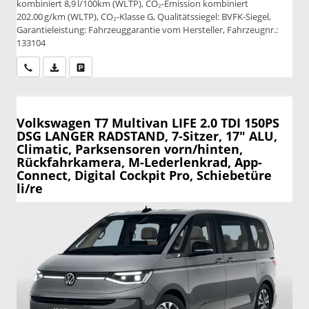
kombiniert 8,9 l/100km (WLTP), CO₂-Emission kombiniert
202.00 g/km (WLTP), CO₂-Klasse G, Qualitätssiegel: BVFK-Siegel,
Garantieleistung: Fahrzeuggarantie vom Hersteller, Fahrzeugnr.:
133104
Wir rufen Sie an
PDF-Datei, Fahrzeugexposé drucken
Drucken, parken oder vergleichen
Volkswagen T7 Multivan
LIFE 2.0 TDI 150PS
DSG LANGER RADSTAND, 7-Sitzer, 17" ALU,
Climatic, Parksensoren vorn/hinten,
Rückfahrkamera, M-Lederlenkrad, App-
Connect, Digital Cockpit Pro, Schiebetüre
li/re