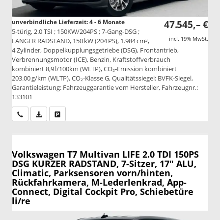
unverbindliche Lieferzeit: 4 - 6 Monate
47.545,– €
5-türig, 2.0 TSI ; 150KW/204PS ; 7-Gang-DSG ;
incl. 19% MwSt.
LANGER RADSTAND, 150 kW (204 PS), 1.984 cm³,
4 Zylinder, Doppelkupplungsgetriebe (DSG), Frontantrieb,
Verbrennungsmotor (ICE), Benzin, Kraftstoffverbrauch
kombiniert 8,9 l/100km (WLTP), CO₂-Emission kombiniert
203.00 g/km (WLTP), CO₂-Klasse G, Qualitätssiegel: BVFK-Siegel,
Garantieleistung: Fahrzeuggarantie vom Hersteller, Fahrzeugnr.:
133101
Wir rufen Sie an
PDF-Datei, Fahrzeugexposé drucken
Drucken, parken oder vergleichen
Volkswagen T7 Multivan
LIFE 2.0 TDI 150PS
DSG KURZER RADSTAND, 7-Sitzer, 17" ALU,
Climatic, Parksensoren vorn/hinten,
Rückfahrkamera, M-Lederlenkrad, App-
Connect, Digital Cockpit Pro, Schiebetüre
li/re