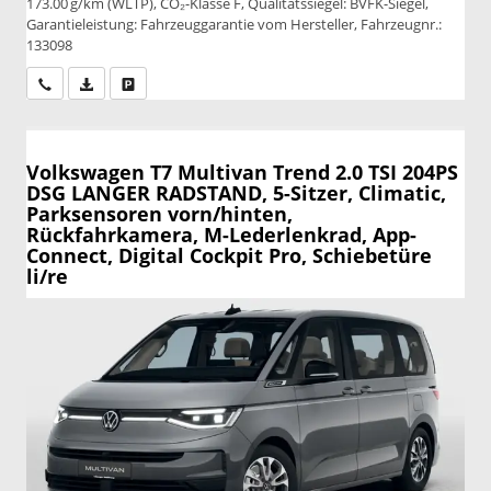
173.00 g/km (WLTP), CO₂-Klasse F, Qualitätssiegel: BVFK-Siegel,
Garantieleistung: Fahrzeuggarantie vom Hersteller, Fahrzeugnr.:
133098
Wir rufen Sie an
PDF-Datei, Fahrzeugexposé drucken
Drucken, parken oder vergleichen
Volkswagen T7 Multivan
Trend 2.0 TSI 204PS
DSG LANGER RADSTAND, 5-Sitzer, Climatic,
Parksensoren vorn/hinten,
Rückfahrkamera, M-Lederlenkrad, App-
Connect, Digital Cockpit Pro, Schiebetüre
li/re