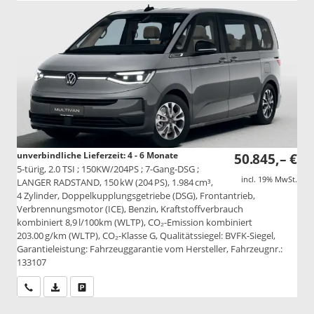
unverbindliche Lieferzeit: 4 - 6 Monate
50.845,– €
5-türig, 2.0 TSI ; 150KW/204PS ; 7-Gang-DSG ;
incl. 19% MwSt.
LANGER RADSTAND, 150 kW (204 PS), 1.984 cm³,
4 Zylinder, Doppelkupplungsgetriebe (DSG), Frontantrieb,
Verbrennungsmotor (ICE), Benzin, Kraftstoffverbrauch
kombiniert 8,9 l/100km (WLTP), CO₂-Emission kombiniert
203.00 g/km (WLTP), CO₂-Klasse G, Qualitätssiegel: BVFK-Siegel,
Garantieleistung: Fahrzeuggarantie vom Hersteller, Fahrzeugnr.:
133107
Wir rufen Sie an
PDF-Datei, Fahrzeugexposé drucken
Drucken, parken oder vergleichen