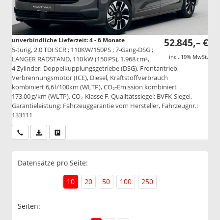
unverbindliche Lieferzeit: 4 - 6 Monate
52.845,– €
5-türig, 2.0 TDI SCR ; 110KW/150PS ; 7-Gang-DSG ;
incl. 19% MwSt.
LANGER RADSTAND, 110 kW (150 PS), 1.968 cm³,
4 Zylinder, Doppelkupplungsgetriebe (DSG), Frontantrieb,
Verbrennungsmotor (ICE), Diesel, Kraftstoffverbrauch
kombiniert 6,6 l/100km (WLTP), CO₂-Emission kombiniert
173.00 g/km (WLTP), CO₂-Klasse F, Qualitätssiegel: BVFK-Siegel,
Garantieleistung: Fahrzeuggarantie vom Hersteller, Fahrzeugnr.:
133111
Wir rufen Sie an
PDF-Datei, Fahrzeugexposé drucken
Drucken, parken oder vergleichen
Datensätze pro Seite:
10
20
50
100
250
Seiten: