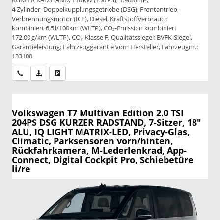
4 Zylinder, Doppelkupplungsgetriebe (DSG), Frontantrieb,
Verbrennungsmotor (ICE), Diesel, Kraftstoffverbrauch
kombiniert 6,5 l/100km (WLTP), CO₂-Emission kombiniert
172.00 g/km (WLTP), CO₂-Klasse F, Qualitätssiegel: BVFK-Siegel,
Garantieleistung: Fahrzeuggarantie vom Hersteller, Fahrzeugnr.:
133108
Wir rufen Sie an
PDF-Datei, Fahrzeugexposé drucken
Drucken, parken oder vergleichen
Volkswagen T7 Multivan
Edition 2.0 TSI
204PS DSG KURZER RADSTAND, 7-Sitzer, 18"
ALU, IQ LIGHT MATRIX-LED, Privacy-Glas,
Climatic, Parksensoren vorn/hinten,
Rückfahrkamera, M-Lederlenkrad, App-
Connect, Digital Cockpit Pro, Schiebetüre
li/re