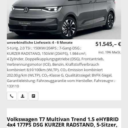
unverbindliche Lieferzeit: 4 - 6 Monate
51.545,– €
5-türig, 2.0 TSI ; 150KW/204PS ; 7-Gang-DSG ;
incl. 19% MwSt.
KURZER RADSTAND, 150 kW (204 PS), 1.984 cm³,
4 Zylinder, Doppelkupplungsgetriebe (DSG), Frontantrieb,
Verbrennungsmotor (ICE), Benzin, Kraftstoffverbrauch
kombiniert 8,9 l/100km (WLTP), CO₂-Emission kombiniert
202.00 g/km (WLTP), CO₂-Klasse G, Qualitätssiegel: BVFK-Siegel,
Garantieleistung: Fahrzeuggarantie vom Hersteller, Fahrzeugnr.:
133110
Wir rufen Sie an
PDF-Datei, Fahrzeugexposé drucken
Drucken, parken oder vergleichen
Volkswagen T7 Multivan
Trend 1.5 eHYBRID
4x4 177PS DSG KURZER RADSTAND, 5-Sitzer,