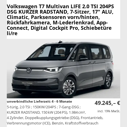
Volkswagen T7 Multivan
LIFE 2.0 TSI 204PS
DSG KURZER RADSTAND, 7-Sitzer, 17" ALU,
Climatic, Parksensoren vorn/hinten,
Rückfahrkamera, M-Lederlenkrad, App-
Connect, Digital Cockpit Pro, Schiebetüre
li/re
unverbindliche Lieferzeit: 4 - 6 Monate
49.245,– €
5-türig, 2.0 TSI ; 150KW/204PS ; 7-Gang-DSG ;
incl. 19% MwSt.
KURZER RADSTAND, 150 kW (204 PS), 1.984 cm³,
4 Zylinder, Doppelkupplungsgetriebe (DSG), Frontantrieb,
Verbrennungsmotor (ICE), Benzin, Kraftstoffverbrauch