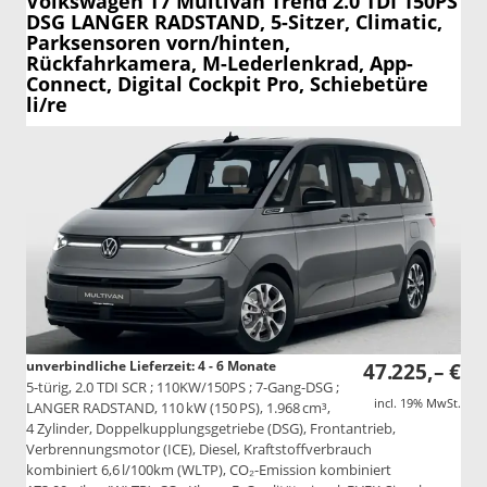
Volkswagen T7 Multivan
Trend 2.0 TDI 150PS
DSG LANGER RADSTAND, 5-Sitzer, Climatic,
Parksensoren vorn/hinten,
Rückfahrkamera, M-Lederlenkrad, App-
Connect, Digital Cockpit Pro, Schiebetüre
li/re
unverbindliche Lieferzeit: 4 - 6 Monate
47.225,– €
5-türig, 2.0 TDI SCR ; 110KW/150PS ; 7-Gang-DSG ;
incl. 19% MwSt.
LANGER RADSTAND, 110 kW (150 PS), 1.968 cm³,
4 Zylinder, Doppelkupplungsgetriebe (DSG), Frontantrieb,
Verbrennungsmotor (ICE), Diesel, Kraftstoffverbrauch
kombiniert 6,6 l/100km (WLTP), CO₂-Emission kombiniert