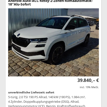
Android-Auto-ACC-Kessy-2-Zonen-Klimaautomatik-
18''Alu-Sofort
39.840,– €
incl. 19% MwSt.
unverbindliche Lieferzeit: sofort
5-türig, 2.0 TSI 190 PS Allrad, 140 kW (190 PS), 1.984 cm³,
4 Zylinder, Doppelkupplungsgetriebe (DSG), Allrad,
Verbrennungsmotor (ICE), Benzin, Kraftstoffverbrauch