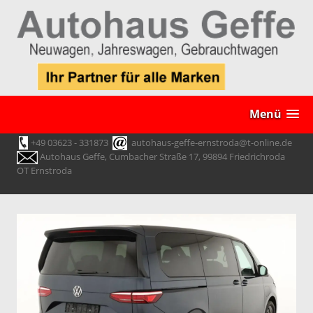
Menü
+49 03623 - 331873
autohaus-geffe-ernstroda@t-online.de
Autohaus Geffe, Cumbacher Straße 17, 99894 Friedrichroda
OT Ernstroda