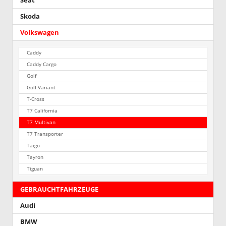
Seat
Skoda
Volkswagen
Caddy
Caddy Cargo
Golf
Golf Variant
T-Cross
T7 California
T7 Multivan
T7 Transporter
Taigo
Tayron
Tiguan
GEBRAUCHTFAHRZEUGE
Audi
BMW