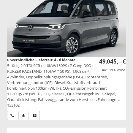
unverbindliche Lieferzeit: 4 - 6 Monate
49.045,– €
5-türig, 2.0 TDI SCR ; 110KW/150PS ; 7-Gang-DSG ;
incl. 19% MwSt.
KURZER RADSTAND, 110 kW (150 PS), 1.968 cm³,
4 Zylinder, Doppelkupplungsgetriebe (DSG), Frontantrieb,
Verbrennungsmotor (ICE), Diesel, Kraftstoffverbrauch
kombiniert 6,5 l/100km (WLTP), CO₂-Emission kombiniert
172.00 g/km (WLTP), CO₂-Klasse F, Qualitätssiegel: BVFK-Siegel,
Garantieleistung: Fahrzeuggarantie vom Hersteller, Fahrzeugnr.:
133102
Wir rufen Sie an
PDF-Datei, Fahrzeugexposé drucken
Drucken, parken oder vergleichen