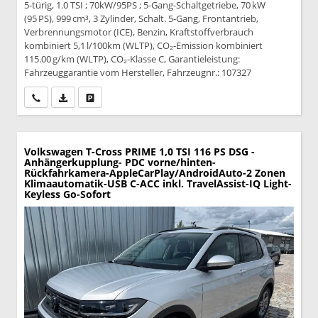
5-türig, 1.0 TSI ; 70kW/95PS ; 5-Gang-Schaltgetriebe, 70 kW
(95 PS), 999 cm³, 3 Zylinder, Schalt. 5-Gang, Frontantrieb,
Verbrennungsmotor (ICE), Benzin, Kraftstoffverbrauch
kombiniert 5,1 l/100km (WLTP), CO₂-Emission kombiniert
115.00 g/km (WLTP), CO₂-Klasse C, Garantieleistung:
Fahrzeuggarantie vom Hersteller, Fahrzeugnr.: 107327
Wir rufen Sie an
PDF-Datei, Fahrzeugexposé drucken
Drucken, parken oder vergleichen
Volkswagen T-Cross
PRIME 1,0 TSI 116 PS DSG -
Anhängerkupplung- PDC vorne/hinten-
Rückfahrkamera-AppleCarPlay/AndroidAuto-2 Zonen
Klimaautomatik-USB C-ACC inkl. TravelAssist-IQ Light-
Keyless Go-Sofort