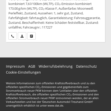
kombiniert 7,6 l/100km (WLTP), CO₂-Emission kombiniert
173.00 g/km (WLTP), CO₂-Klasse F, Außenfarbe: Moonweiß
Perleffekt, Zustand, Aussehen: 1, sehr gut, Zustand,
Fahrfähigkeit: fahrtauglich, Garantieleistung: Fahrzeuggarantie,
Zustand, Beschaffenheit: Keine Schäden feststellbar, Zustand:
unfallfrei, Fahrzeugnr.: 117227
Wir rufen Sie an
PDF-Datei, Fahrzeugexposé drucken
Drucken, parken oder vergleichen
Impressum
AGB
Widerrufsbelehrung
Datenschutz
Cookie-Einstellungen
Weitere Informationen zum offiziellen Kraftstoffverbrauch und zu den
offiziellen spezifischen CO
-Emissionen und gegebenenfalls zum
2
Stromverbrauch neuer PKW können dem 'Leitfaden über den offiziellen
Kraftstoffverbrauch, die offiziellen spezifischen CO
-Emissionen und den
2
offiziellen Stromverbrauch neuer PKW' entnommen werden, der an allen
Verkaufsstellen und bei der 'Deutschen Automobil Treuhand GmbH'
unentgeltlich erhältlich ist unter www.dat.de.