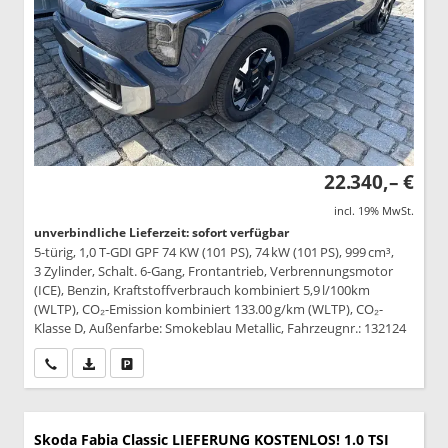
22.340,– €
incl. 19% MwSt.
unverbindliche Lieferzeit: sofort verfügbar
5-türig, 1,0 T-GDI GPF 74 KW (101 PS), 74 kW (101 PS), 999 cm³,
3 Zylinder, Schalt. 6-Gang, Frontantrieb, Verbrennungsmotor
(ICE), Benzin, Kraftstoffverbrauch kombiniert 5,9 l/100km
(WLTP), CO₂-Emission kombiniert 133.00 g/km (WLTP), CO₂-
Klasse D, Außenfarbe: Smokeblau Metallic, Fahrzeugnr.: 132124
Wir rufen Sie an
PDF-Datei, Fahrzeugexposé drucken
Drucken, parken oder vergleichen
Skoda Fabia
Classic LIEFERUNG KOSTENLOS! 1.0 TSI