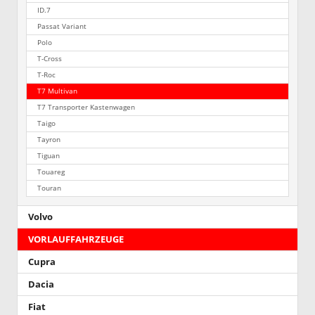
ID.7
Passat Variant
Polo
T-Cross
T-Roc
T7 Multivan
T7 Transporter Kastenwagen
Taigo
Tayron
Tiguan
Touareg
Touran
Volvo
VORLAUFFAHRZEUGE
Cupra
Dacia
Fiat