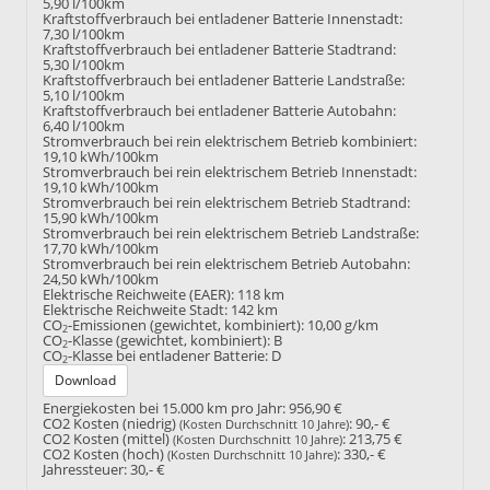
5,90 l/100km
Kraftstoffverbrauch bei entladener Batterie Innenstadt:
7,30 l/100km
Kraftstoffverbrauch bei entladener Batterie Stadtrand:
5,30 l/100km
Kraftstoffverbrauch bei entladener Batterie Landstraße:
5,10 l/100km
Kraftstoffverbrauch bei entladener Batterie Autobahn:
6,40 l/100km
Stromverbrauch bei rein elektrischem Betrieb kombiniert:
19,10 kWh/100km
Stromverbrauch bei rein elektrischem Betrieb Innenstadt:
19,10 kWh/100km
Stromverbrauch bei rein elektrischem Betrieb Stadtrand:
15,90 kWh/100km
Stromverbrauch bei rein elektrischem Betrieb Landstraße:
17,70 kWh/100km
Stromverbrauch bei rein elektrischem Betrieb Autobahn:
24,50 kWh/100km
Elektrische Reichweite (EAER):
118 km
Elektrische Reichweite Stadt:
142 km
CO
-Emissionen (gewichtet, kombiniert):
10,00 g/km
2
CO
-Klasse (gewichtet, kombiniert):
B
2
CO
-Klasse bei entladener Batterie:
D
2
Download
Energiekosten bei 15.000 km pro Jahr:
956,90 €
CO2 Kosten (niedrig)
:
90,- €
(Kosten Durchschnitt 10 Jahre)
CO2 Kosten (mittel)
:
213,75 €
(Kosten Durchschnitt 10 Jahre)
CO2 Kosten (hoch)
:
330,- €
(Kosten Durchschnitt 10 Jahre)
Jahressteuer:
30,- €