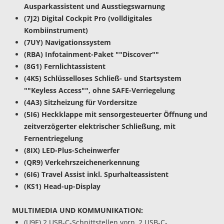
Ausparkassistent und Ausstiegswarnung
(7J2) Digital Cockpit Pro (volldigitales
Kombiinstrument)
(7UY) Navigationssystem
(RBA) Infotainment-Paket ""Discover""
(8G1) Fernlichtassistent
(4K5) Schlüsselloses Schließ- und Startsystem
""Keyless Access"", ohne SAFE-Verriegelung
(4A3) Sitzheizung für Vordersitze
(5I6) Heckklappe mit sensorgesteuerter Öffnung und
zeitverzögerter elektrischer Schließung, mit
Fernentriegelung
(8IX) LED-Plus-Scheinwerfer
(QR9) Verkehrszeichenerkennung
(6I6) Travel Assist inkl. Spurhalteassistent
(KS1) Head-up-Display
MULTIMEDIA UND KOMMUNIKATION:
(U9E) 2 USB-C-Schnittstellen vorn, 2 USB-C-