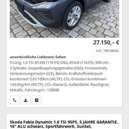
27.150,– €
incl. 19% MwSt.
unverbindliche Lieferzeit: Sofort
5-türig, 1,0 TSI 85 KW (116 PS) DSG, 85 kW (116 PS), 999 cm³,
3 Zylinder, Doppelkupplungsgetriebe (DSG), Frontantrieb,
Verbrennungsmotor (ICE), Benzin, Kraftstoffverbrauch
kombiniert 5,8 l/100km (WLTP), CO₂-Emission kombiniert
133.00 g/km (WLTP), CO₂-Klasse D, Außenfarbe: Rauchgrau
Metallic, Fahrzeugnr.: 128840
Wir rufen Sie an
PDF-Datei, Fahrzeugexposé drucken
Drucken, parken oder vergleichen
Skoda Fabia
Dynamic 1.0 TSI 95PS, 5 JAHRE GARANTIE,
16" ALU schwarz, Sportfahrwerk, SunSet,