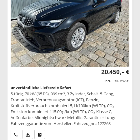
20.450,– €
incl. 19% MwSt.
unverbindliche Lieferzeit: Sofort
5-türig, 70 kW (95 PS), 999 cm³, 3 Zylinder, Schalt. 5-Gang,
Frontantrieb, Verbrennungsmotor (ICE), Benzin,
Kraftstoffverbrauch kombiniert 5,1 l/100km (WLTP), CO₂-
Emission kombiniert 115.00 g/km (WLTP), CO₂-Klasse C,
Außenfarbe: Midnightschwarz Metallic, Garantieleistung:
Fahrzeuggarantie vom Hersteller, Fahrzeugnr.: 127263
Wir rufen Sie an
PDF-Datei, Fahrzeugexposé drucken
Drucken, parken oder vergleichen