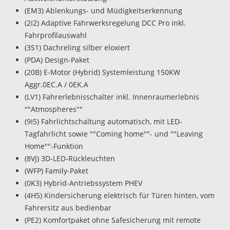
(EM3) Ablenkungs- und Müdigkeitserkennung
(2I2) Adaptive Fahrwerksregelung DCC Pro inkl.
Fahrprofilauswahl
(3S1) Dachreling silber eloxiert
(PDA) Design-Paket
(20B) E-Motor (Hybrid) Systemleistung 150KW
Aggr.0EC.A / 0EK.A
(LV1) Fahrerlebnisschalter inkl. Innenraumerlebnis
""Atmospheres""
(9I5) Fahrlichtschaltung automatisch, mit LED-
Tagfahrlicht sowie ""Coming home""- und ""Leaving
Home""-Funktion
(8VJ) 3D-LED-Rückleuchten
(WFP) Family-Paket
(0K3) Hybrid-Antriebssystem PHEV
(4H5) Kindersicherung elektrisch für Türen hinten, vom
Fahrersitz aus bedienbar
(PE2) Komfortpaket ohne Safesicherung mit remote