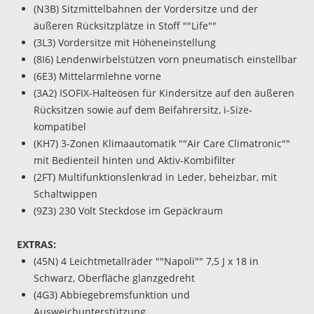
(N3B) Sitzmittelbahnen der Vordersitze und der
äußeren Rücksitzplätze in Stoff ""Life""
(3L3) Vordersitze mit Höheneinstellung
(8I6) Lendenwirbelstützen vorn pneumatisch einstellbar
(6E3) Mittelarmlehne vorne
(3A2) ISOFIX-Halteösen für Kindersitze auf den äußeren
Rücksitzen sowie auf dem Beifahrersitz, i-Size-
kompatibel
(KH7) 3-Zonen Klimaautomatik ""Air Care Climatronic""
mit Bedienteil hinten und Aktiv-Kombifilter
(2FT) Multifunktionslenkrad in Leder, beheizbar, mit
Schaltwippen
(9Z3) 230 Volt Steckdose im Gepäckraum
EXTRAS:
(45N) 4 Leichtmetallräder ""Napoli"" 7,5 J x 18 in
Schwarz, Oberfläche glanzgedreht
(4G3) Abbiegebremsfunktion und
Ausweichunterstützung