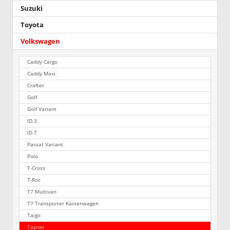
Suzuki
Toyota
Volkswagen
Caddy Cargo
Caddy Maxi
Crafter
Golf
Golf Variant
ID.3
ID.7
Passat Variant
Polo
T-Cross
T-Roc
T7 Multivan
T7 Transporter Kastenwagen
Taigo
Tayron