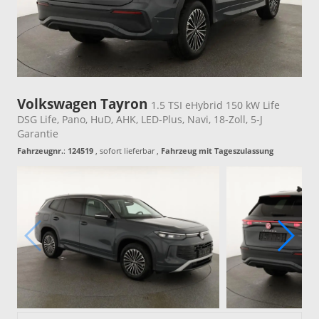
Volkswagen Tayron
1.5 TSI eHybrid 150 kW Life
DSG Life, Pano, HuD, AHK, LED-Plus, Navi, 18-Zoll, 5-J
Garantie
Fahrzeugnr.
:
124519
,
sofort lieferbar
,
Fahrzeug mit Tageszulassung