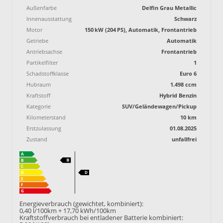
Außenfarbe
Delfin Grau Metallic
Innenausstattung
Schwarz
Motor
150 kW (204 PS), Automatik, Frontantrieb
Getriebe
Automatik
Antriebsachse
Frontantrieb
Partikelfilter
1
Schadstoffklasse
Euro 6
Hubraum
1.498 ccm
Kraftstoff
Hybrid Benzin
Kategorie
SUV/Geländewagen/Pickup
Kilometerstand
10 km
Erstzulassung
01.08.2025
Zustand
unfallfrei
Energieverbrauch (gewichtet, kombiniert):
0,40 l/100km + 17,70 kWh/100km
Kraftstoffverbrauch bei entladener Batterie kombiniert: