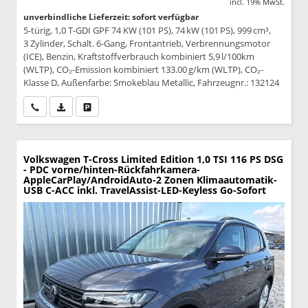
incl. 19% MwSt.
unverbindliche Lieferzeit: sofort verfügbar
5-türig, 1,0 T-GDI GPF 74 KW (101 PS), 74 kW (101 PS), 999 cm³,
3 Zylinder, Schalt. 6-Gang, Frontantrieb, Verbrennungsmotor
(ICE), Benzin, Kraftstoffverbrauch kombiniert 5,9 l/100km
(WLTP), CO₂-Emission kombiniert 133.00 g/km (WLTP), CO₂-
Klasse D, Außenfarbe: Smokeblau Metallic, Fahrzeugnr.: 132124
Wir rufen Sie an
PDF-Datei, Fahrzeugexposé drucken
Drucken, parken oder vergleichen
Volkswagen T-Cross
Limited Edition 1,0 TSI 116 PS DSG
- PDC vorne/hinten-Rückfahrkamera-
AppleCarPlay/AndroidAuto-2 Zonen Klimaautomatik-
USB C-ACC inkl. TravelAssist-LED-Keyless Go-Sofort