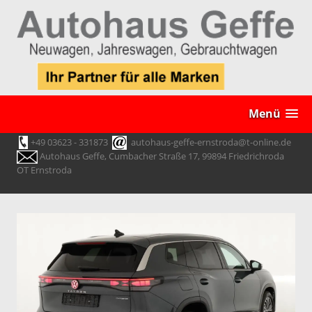
Menü
+49 03623 - 331873
autohaus-geffe-ernstroda@t-online.de
Autohaus Geffe, Cumbacher Straße 17, 99894 Friedrichroda
OT Ernstroda