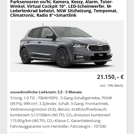
Parksensoren vo/hi, Kamera, Kessy, Alarm, Toter-
Winkel, Virtual Cockpit 10", LED-Scheinwerfer, M-
Lederlenkrad beheizt, NSW Sitzheizung, Tempomat,
Climatronic, Radio 8"+Smartlink
21.150,– €
incl. 19% MwSt.
unverbindliche Lieferzeit: 3,5 - 5 Monate
5-türig, 1.0 TSI ; 70kW/95PS ; 5-Gang-Schaltgetriebe, 70 kW
(95 PS), 999 cm³, 3 Zylinder, Schalt. 5-Gang, Frontantrieb,
Verbrennungsmotor (ICE), Benzin, Kraftstoffverbrauch
kombiniert 5,1 l/100km (WLTP), CO₂-Emission kombiniert
115.00 g/km (WLTP), CO₂-Klasse C, Garantieleistung:
Fahrzeuggarantie vom Hersteller, Fahrzeugnr.: 107330