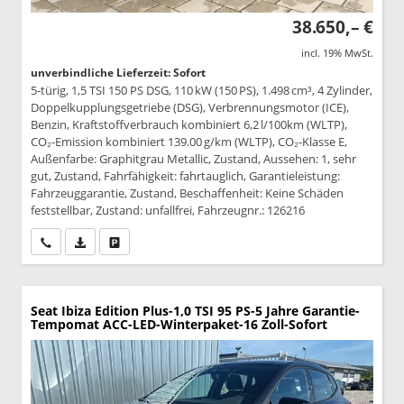
38.650,– €
incl. 19% MwSt.
unverbindliche Lieferzeit: Sofort
5-türig, 1,5 TSI 150 PS DSG, 110 kW (150 PS), 1.498 cm³, 4 Zylinder,
Doppelkupplungsgetriebe (DSG), Verbrennungsmotor (ICE),
Benzin, Kraftstoffverbrauch kombiniert 6,2 l/100km (WLTP),
CO₂-Emission kombiniert 139.00 g/km (WLTP), CO₂-Klasse E,
Außenfarbe: Graphitgrau Metallic, Zustand, Aussehen: 1, sehr
gut, Zustand, Fahrfähigkeit: fahrtauglich, Garantieleistung:
Fahrzeuggarantie, Zustand, Beschaffenheit: Keine Schäden
feststellbar, Zustand: unfallfrei, Fahrzeugnr.: 126216
Wir rufen Sie an
PDF-Datei, Fahrzeugexposé drucken
Drucken, parken oder vergleichen
Seat Ibiza
Edition Plus-1,0 TSI 95 PS-5 Jahre Garantie-
Tempomat ACC-LED-Winterpaket-16 Zoll-Sofort