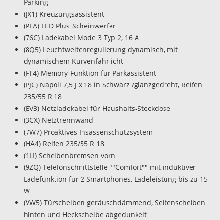
Parking
(JX1) Kreuzungsassistent
(PLA) LED-Plus-Scheinwerfer
(76C) Ladekabel Mode 3 Typ 2, 16 A
(8Q5) Leuchtweitenregulierung dynamisch, mit
dynamischem Kurvenfahrlicht
(FT4) Memory-Funktion für Parkassistent
(PJC) Napoli 7,5 J x 18 in Schwarz /glanzgedreht, Reifen
235/55 R 18
(EV3) Netzladekabel für Haushalts-Steckdose
(3CX) Netztrennwand
(7W7) Proaktives Insassenschutzsystem
(HA4) Reifen 235/55 R 18
(1LI) Scheibenbremsen vorn
(9ZQ) Telefonschnittstelle ""Comfort"" mit induktiver
Ladefunktion für 2 Smartphones, Ladeleistung bis zu 15
W
(VW5) Türscheiben geräuschdämmend, Seitenscheiben
hinten und Heckscheibe abgedunkelt