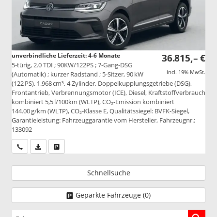
unverbindliche Lieferzeit: 4-6 Monate
36.815,– €
5-türig, 2.0 TDI ; 90KW/122PS ; 7-Gang-DSG
incl. 19% MwSt.
(Automatik) ; kurzer Radstand ; 5-Sitzer, 90 kW
(122 PS), 1.968 cm³, 4 Zylinder, Doppelkupplungsgetriebe (DSG),
Frontantrieb, Verbrennungsmotor (ICE), Diesel, Kraftstoffverbrauch
kombiniert 5,5 l/100km (WLTP), CO₂-Emission kombiniert
144.00 g/km (WLTP), CO₂-Klasse E, Qualitätssiegel: BVFK-Siegel,
Garantieleistung: Fahrzeuggarantie vom Hersteller, Fahrzeugnr.:
133092
Wir rufen Sie an
PDF-Datei, Fahrzeugexposé drucken
Drucken, parken oder vergleichen
Schnellsuche
Geparkte Fahrzeuge (
0
)
Fahrzeugnr.