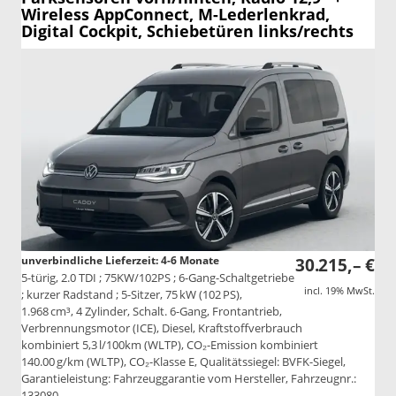
Wireless AppConnect, M-Lederlenkrad,
Digital Cockpit, Schiebetüren links/rechts
unverbindliche Lieferzeit: 4-6 Monate
30.215,– €
5-türig, 2.0 TDI ; 75KW/102PS ; 6-Gang-Schaltgetriebe
incl. 19% MwSt.
; kurzer Radstand ; 5-Sitzer, 75 kW (102 PS),
1.968 cm³, 4 Zylinder, Schalt. 6-Gang, Frontantrieb,
Verbrennungsmotor (ICE), Diesel, Kraftstoffverbrauch
kombiniert 5,3 l/100km (WLTP), CO₂-Emission kombiniert
140.00 g/km (WLTP), CO₂-Klasse E, Qualitätssiegel: BVFK-Siegel,
Garantieleistung: Fahrzeuggarantie vom Hersteller, Fahrzeugnr.:
133080