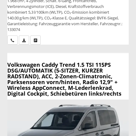
1.968 cm³, 4 Zylinder, Schalt. 6-Gang, Frontantrieb,
Verbrennungsmotor (ICE), Diesel, Kraftstoffverbrauch
kombiniert 5,3 l/100km (WLTP), CO₂-Emission kombiniert
140.00 g/km (WLTP), CO₂-Klasse E, Qualitätssiegel: BVFK-Siegel,
Garantieleistung: Fahrzeuggarantie vom Hersteller, Fahrzeugnr.:
133074
Wir rufen Sie an
PDF-Datei, Fahrzeugexposé drucken
Drucken, parken oder vergleichen
Volkswagen Caddy
Trend 1.5 TSI 115PS
DSG/AUTOMATIK (5-SITZER, KURZER
RADSTAND), ACC, 2-Zonen-Climatronic,
Parksensoren vorn/hinten, Radio 12,9" +
Wireless AppConnect, M-Lederlenkrad,
Digital Cockpit, Schiebetüren links/rechts