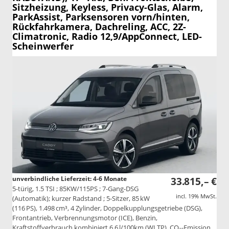
Sitzheizung, Keyless, Privacy-Glas, Alarm,
ParkAssist, Parksensoren vorn/hinten,
Rückfahrkamera, Dachreling, ACC, 2Z-
Climatronic, Radio 12,9/AppConnect, LED-
Scheinwerfer
unverbindliche Lieferzeit: 4-6 Monate
33.815,– €
5-türig, 1.5 TSI ; 85KW/115PS ; 7-Gang-DSG
incl. 19% MwSt.
(Automatik); kurzer Radstand ; 5-Sitzer, 85 kW
(116 PS), 1.498 cm³, 4 Zylinder, Doppelkupplungsgetriebe (DSG),
Frontantrieb, Verbrennungsmotor (ICE), Benzin,
Kraftstoffverbrauch kombiniert 6,6 l/100km (WLTP), CO₂-Emission