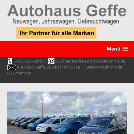
Menü
+49 03623 - 331873
autohaus-geffe-ernstroda@t-online.de
Autohaus Geffe, Cumbacher Straße 17, 99894 Friedrichroda
OT Ernstroda