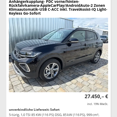
Anhängerkupplung- PDC vorne/hinten-
Rückfahrkamera-AppleCarPlay/AndroidAuto-2 Zonen
Klimaautomatik-USB C-ACC inkl. TravelAssist-IQ Light-
Keyless Go-Sofort
27.450,– €
incl. 19% MwSt.
unverbindliche Lieferzeit: Sofort
5-türig, 1,0 TSI 85 KW (116 PS) DSG, 85 kW (116 PS), 999 cm³,