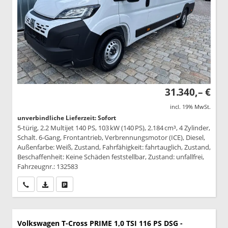
31.340,– €
incl. 19% MwSt.
unverbindliche Lieferzeit: Sofort
5-türig, 2.2 Multijet 140 PS, 103 kW (140 PS), 2.184 cm³, 4 Zylinder,
Schalt. 6-Gang, Frontantrieb, Verbrennungsmotor (ICE), Diesel,
Außenfarbe: Weiß, Zustand, Fahrfähigkeit: fahrtauglich, Zustand,
Beschaffenheit: Keine Schäden feststellbar, Zustand: unfallfrei,
Fahrzeugnr.: 132583
Wir rufen Sie an
PDF-Datei, Fahrzeugexposé drucken
Drucken, parken oder vergleichen
Volkswagen T-Cross
PRIME 1,0 TSI 116 PS DSG -