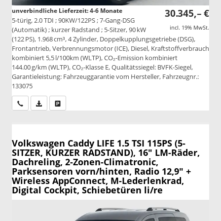
unverbindliche Lieferzeit: 4-6 Monate
30.345,– €
5-türig, 2.0 TDI ; 90KW/122PS ; 7-Gang-DSG
incl. 19% MwSt.
(Automatik) ; kurzer Radstand ; 5-Sitzer, 90 kW
(122 PS), 1.968 cm³, 4 Zylinder, Doppelkupplungsgetriebe (DSG),
Frontantrieb, Verbrennungsmotor (ICE), Diesel, Kraftstoffverbrauch
kombiniert 5,5 l/100km (WLTP), CO₂-Emission kombiniert
144.00 g/km (WLTP), CO₂-Klasse E, Qualitätssiegel: BVFK-Siegel,
Garantieleistung: Fahrzeuggarantie vom Hersteller, Fahrzeugnr.:
133075
Wir rufen Sie an
PDF-Datei, Fahrzeugexposé drucken
Drucken, parken oder vergleichen
Volkswagen Caddy
LIFE 1.5 TSI 115PS (5-
SITZER, KURZER RADSTAND), 16" LM-Räder,
Dachreling, 2-Zonen-Climatronic,
Parksensoren vorn/hinten, Radio 12,9" +
Wireless AppConnect, M-Lederlenkrad,
Digital Cockpit, Schiebetüren li/re