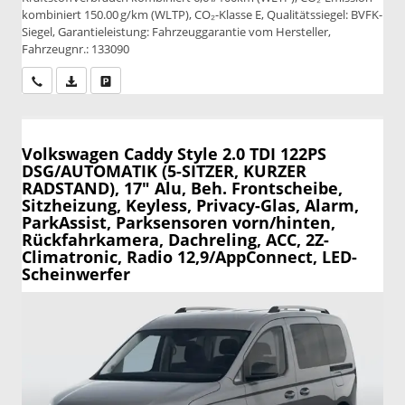
kombiniert 150.00 g/km (WLTP), CO₂-Klasse E, Qualitätssiegel: BVFK-
Siegel, Garantieleistung: Fahrzeuggarantie vom Hersteller,
Fahrzeugnr.: 133090
Wir rufen Sie an
PDF-Datei, Fahrzeugexposé drucken
Drucken, parken oder vergleichen
Volkswagen Caddy
Style 2.0 TDI 122PS
DSG/AUTOMATIK (5-SITZER, KURZER
RADSTAND), 17" Alu, Beh. Frontscheibe,
Sitzheizung, Keyless, Privacy-Glas, Alarm,
ParkAssist, Parksensoren vorn/hinten,
Rückfahrkamera, Dachreling, ACC, 2Z-
Climatronic, Radio 12,9/AppConnect, LED-
Scheinwerfer