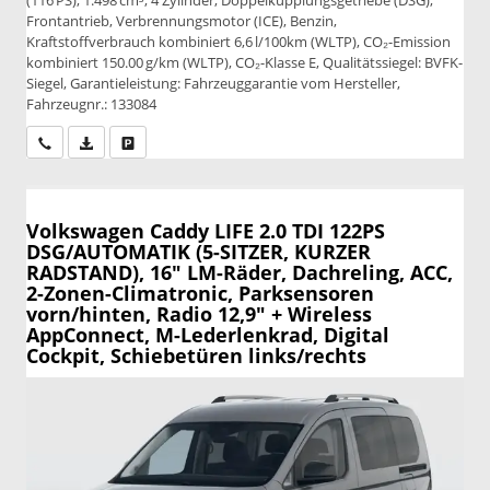
Frontantrieb, Verbrennungsmotor (ICE), Benzin,
Kraftstoffverbrauch kombiniert 6,6 l/100km (WLTP), CO₂-Emission
kombiniert 150.00 g/km (WLTP), CO₂-Klasse E, Qualitätssiegel: BVFK-
Siegel, Garantieleistung: Fahrzeuggarantie vom Hersteller,
Fahrzeugnr.: 133084
Wir rufen Sie an
PDF-Datei, Fahrzeugexposé drucken
Drucken, parken oder vergleichen
Volkswagen Caddy
LIFE 2.0 TDI 122PS
DSG/AUTOMATIK (5-SITZER, KURZER
RADSTAND), 16" LM-Räder, Dachreling, ACC,
2-Zonen-Climatronic, Parksensoren
vorn/hinten, Radio 12,9" + Wireless
AppConnect, M-Lederlenkrad, Digital
Cockpit, Schiebetüren links/rechts