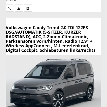
Wir rufen Sie an
PDF-Datei, Fahrzeugexposé drucken
Drucken, parken oder vergleichen
Volkswagen Caddy
Trend 2.0 TDI 122PS
DSG/AUTOMATIK (5-SITZER, KURZER
RADSTAND), ACC, 2-Zonen-Climatronic,
Parksensoren vorn/hinten, Radio 12,9" +
Wireless AppConnect, M-Lederlenkrad,
Digital Cockpit, Schiebetüren links/rechts