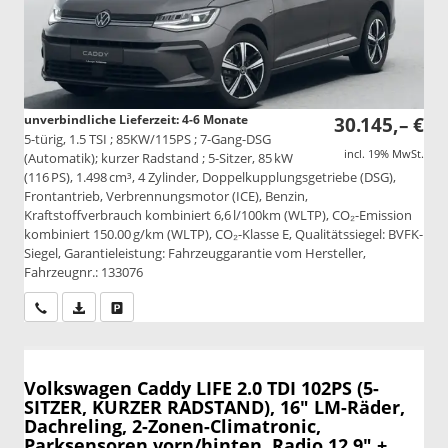
unverbindliche Lieferzeit: 4-6 Monate
30.145,– €
5-türig, 1.5 TSI ; 85KW/115PS ; 7-Gang-DSG
incl. 19% MwSt.
(Automatik); kurzer Radstand ; 5-Sitzer, 85 kW
(116 PS), 1.498 cm³, 4 Zylinder, Doppelkupplungsgetriebe (DSG),
Frontantrieb, Verbrennungsmotor (ICE), Benzin,
Kraftstoffverbrauch kombiniert 6,6 l/100km (WLTP), CO₂-Emission
kombiniert 150.00 g/km (WLTP), CO₂-Klasse E, Qualitätssiegel: BVFK-
Siegel, Garantieleistung: Fahrzeuggarantie vom Hersteller,
Fahrzeugnr.: 133076
Wir rufen Sie an
PDF-Datei, Fahrzeugexposé drucken
Drucken, parken oder vergleichen
Volkswagen Caddy
LIFE 2.0 TDI 102PS (5-
SITZER, KURZER RADSTAND), 16" LM-Räder,
Dachreling, 2-Zonen-Climatronic,
Parksensoren vorn/hinten, Radio 12,9" +