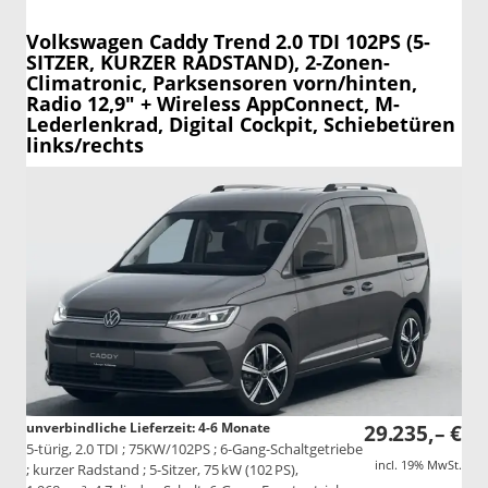
Volkswagen Caddy
Trend 2.0 TDI 102PS (5-
SITZER, KURZER RADSTAND), 2-Zonen-
Climatronic, Parksensoren vorn/hinten,
Radio 12,9" + Wireless AppConnect, M-
Lederlenkrad, Digital Cockpit, Schiebetüren
links/rechts
unverbindliche Lieferzeit: 4-6 Monate
29.235,– €
5-türig, 2.0 TDI ; 75KW/102PS ; 6-Gang-Schaltgetriebe
incl. 19% MwSt.
; kurzer Radstand ; 5-Sitzer, 75 kW (102 PS),