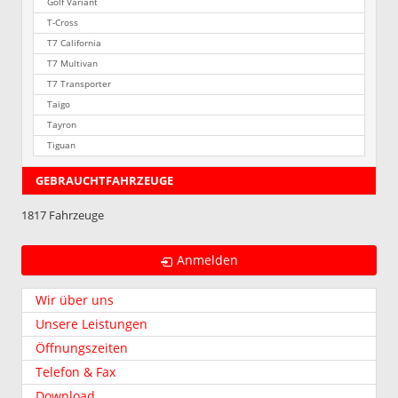
Golf Variant
T-Cross
T7 California
T7 Multivan
T7 Transporter
Taigo
Tayron
Tiguan
GEBRAUCHTFAHRZEUGE
1817 Fahrzeuge
Anmelden
Wir über uns
Unsere Leistungen
Öffnungszeiten
Telefon & Fax
Download