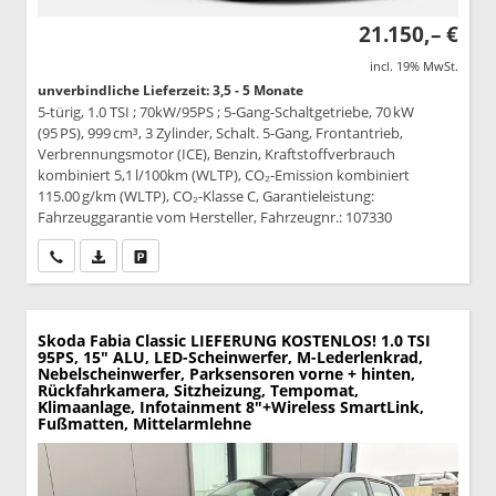
21.150,– €
incl. 19% MwSt.
unverbindliche Lieferzeit: 3,5 - 5 Monate
5-türig, 1.0 TSI ; 70kW/95PS ; 5-Gang-Schaltgetriebe, 70 kW
(95 PS), 999 cm³, 3 Zylinder, Schalt. 5-Gang, Frontantrieb,
Verbrennungsmotor (ICE), Benzin, Kraftstoffverbrauch
kombiniert 5,1 l/100km (WLTP), CO₂-Emission kombiniert
115.00 g/km (WLTP), CO₂-Klasse C, Garantieleistung:
Fahrzeuggarantie vom Hersteller, Fahrzeugnr.: 107330
Wir rufen Sie an
PDF-Datei, Fahrzeugexposé drucken
Drucken, parken oder vergleichen
Skoda Fabia
Classic LIEFERUNG KOSTENLOS! 1.0 TSI
95PS, 15" ALU, LED-Scheinwerfer, M-Lederlenkrad,
Nebelscheinwerfer, Parksensoren vorne + hinten,
Rückfahrkamera, Sitzheizung, Tempomat,
Klimaanlage, Infotainment 8"+Wireless SmartLink,
Fußmatten, Mittelarmlehne