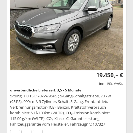
19.450,– €
incl. 19% MwSt.
unverbindliche Lieferzeit: 3,5 - 5 Monate
5-türig, 1.0 TSI ; 70kW/95PS ; 5-Gang-Schaltgetriebe, 70 kW
(95 PS), 999 cm³, 3 Zylinder, Schalt. 5-Gang, Frontantrieb,
Verbrennungsmotor (ICE), Benzin, Kraftstoffverbrauch
kombiniert 5,1 l/100km (WLTP), CO₂-Emission kombiniert
115.00 g/km (WLTP), CO₂-Klasse C, Garantieleistung:
Fahrzeuggarantie vom Hersteller, Fahrzeugnr.: 107327