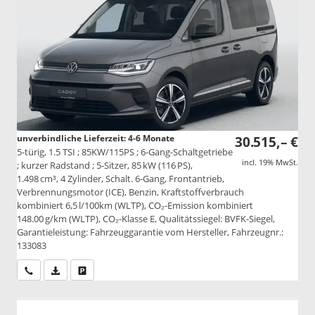
unverbindliche Lieferzeit: 4-6 Monate
30.515,– €
5-türig, 1.5 TSI ; 85KW/115PS ; 6-Gang-Schaltgetriebe
incl. 19% MwSt.
; kurzer Radstand ; 5-Sitzer, 85 kW (116 PS),
1.498 cm³, 4 Zylinder, Schalt. 6-Gang, Frontantrieb,
Verbrennungsmotor (ICE), Benzin, Kraftstoffverbrauch
kombiniert 6,5 l/100km (WLTP), CO₂-Emission kombiniert
148.00 g/km (WLTP), CO₂-Klasse E, Qualitätssiegel: BVFK-Siegel,
Garantieleistung: Fahrzeuggarantie vom Hersteller, Fahrzeugnr.:
133083
Wir rufen Sie an
PDF-Datei, Fahrzeugexposé drucken
Drucken, parken oder vergleichen