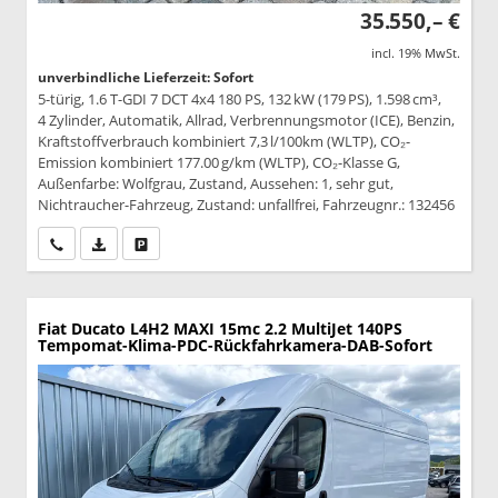
35.550,– €
incl. 19% MwSt.
unverbindliche Lieferzeit: Sofort
5-türig, 1.6 T-GDI 7 DCT 4x4 180 PS, 132 kW (179 PS), 1.598 cm³,
4 Zylinder, Automatik, Allrad, Verbrennungsmotor (ICE), Benzin,
Kraftstoffverbrauch kombiniert 7,3 l/100km (WLTP), CO₂-
Emission kombiniert 177.00 g/km (WLTP), CO₂-Klasse G,
Außenfarbe: Wolfgrau, Zustand, Aussehen: 1, sehr gut,
Nichtraucher-Fahrzeug, Zustand: unfallfrei, Fahrzeugnr.: 132456
Wir rufen Sie an
PDF-Datei, Fahrzeugexposé drucken
Drucken, parken oder vergleichen
Fiat Ducato
L4H2 MAXI 15mc 2.2 MultiJet 140PS
Tempomat-Klima-PDC-Rückfahrkamera-DAB-Sofort