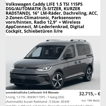
Volkswagen Caddy
LIFE 1.5 TSI 115PS
DSG/AUTOMATIK (5-SITZER, KURZER
RADSTAND), 16" LM-Räder, Dachreling, ACC,
2-Zonen-Climatronic, Parksensoren
vorn/hinten, Radio 12,9" + Wireless
AppConnect, M-Lederlenkrad, Digital
Cockpit, Schiebetüren li/re
unverbindliche Lieferzeit: 4-6 Monate
32.715,– €
5-türig, 1.5 TSI ; 85KW/115PS ; 7-Gang-DSG
incl. 19% MwSt.
(Automatik); kurzer Radstand ; 5-Sitzer, 85 kW
(116 PS), 1.498 cm³, 4 Zylinder, Doppelkupplungsgetriebe (DSG),