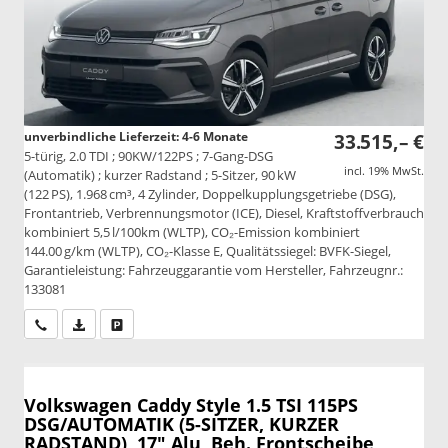
unverbindliche Lieferzeit: 4-6 Monate
33.515,– €
5-türig, 2.0 TDI ; 90KW/122PS ; 7-Gang-DSG
incl. 19% MwSt.
(Automatik) ; kurzer Radstand ; 5-Sitzer, 90 kW
(122 PS), 1.968 cm³, 4 Zylinder, Doppelkupplungsgetriebe (DSG),
Frontantrieb, Verbrennungsmotor (ICE), Diesel, Kraftstoffverbrauch
kombiniert 5,5 l/100km (WLTP), CO₂-Emission kombiniert
144.00 g/km (WLTP), CO₂-Klasse E, Qualitätssiegel: BVFK-Siegel,
Garantieleistung: Fahrzeuggarantie vom Hersteller, Fahrzeugnr.:
133081
Wir rufen Sie an
PDF-Datei, Fahrzeugexposé drucken
Drucken, parken oder vergleichen
Volkswagen Caddy
Style 1.5 TSI 115PS
DSG/AUTOMATIK (5-SITZER, KURZER
RADSTAND), 17" Alu, Beh. Frontscheibe,