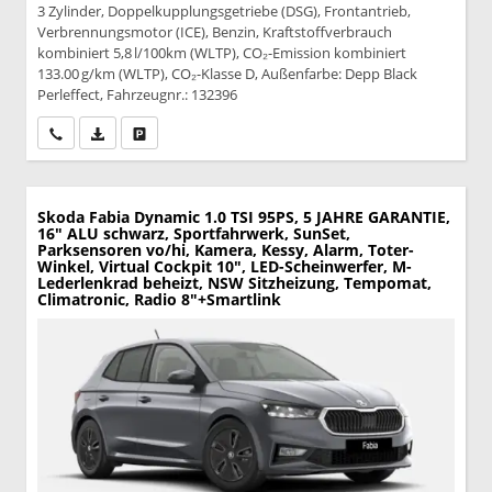
3 Zylinder, Doppelkupplungsgetriebe (DSG), Frontantrieb,
Verbrennungsmotor (ICE), Benzin, Kraftstoffverbrauch
kombiniert 5,8 l/100km (WLTP), CO₂-Emission kombiniert
133.00 g/km (WLTP), CO₂-Klasse D, Außenfarbe: Depp Black
Perleffect, Fahrzeugnr.: 132396
Wir rufen Sie an
PDF-Datei, Fahrzeugexposé drucken
Drucken, parken oder vergleichen
Skoda Fabia
Dynamic 1.0 TSI 95PS, 5 JAHRE GARANTIE,
16" ALU schwarz, Sportfahrwerk, SunSet,
Parksensoren vo/hi, Kamera, Kessy, Alarm, Toter-
Winkel, Virtual Cockpit 10", LED-Scheinwerfer, M-
Lederlenkrad beheizt, NSW Sitzheizung, Tempomat,
Climatronic, Radio 8"+Smartlink