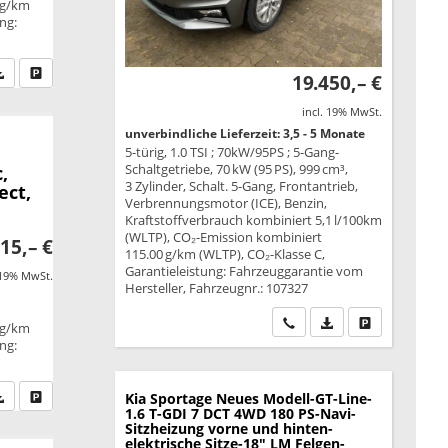
 g/km
ung:
fen Sie an
PDF-Datei, Fahrzeugexposé drucken
Drucken, parken oder vergleichen
19.450,– €
incl. 19% MwSt.
unverbindliche Lieferzeit: 3,5 - 5 Monate
5-türig, 1.0 TSI ; 70kW/95PS ; 5-Gang-
Schaltgetriebe, 70 kW (95 PS), 999 cm³,
,
3 Zylinder, Schalt. 5-Gang, Frontantrieb,
ect,
Verbrennungsmotor (ICE), Benzin,
Kraftstoffverbrauch kombiniert 5,1 l/100km
(WLTP), CO₂-Emission kombiniert
15,– €
115.00 g/km (WLTP), CO₂-Klasse C,
Garantieleistung: Fahrzeuggarantie vom
 19% MwSt.
Hersteller, Fahrzeugnr.: 107327
Wir rufen Sie an
PDF-Datei, Fahrzeu
Drucken, park
 g/km
ung:
fen Sie an
PDF-Datei, Fahrzeugexposé drucken
Drucken, parken oder vergleichen
Kia Sportage
Neues Modell-GT-Line-
1.6 T-GDI 7 DCT 4WD 180 PS-Navi-
Sitzheizung vorne und hinten-
elektrische Sitze-18" LM Felgen-