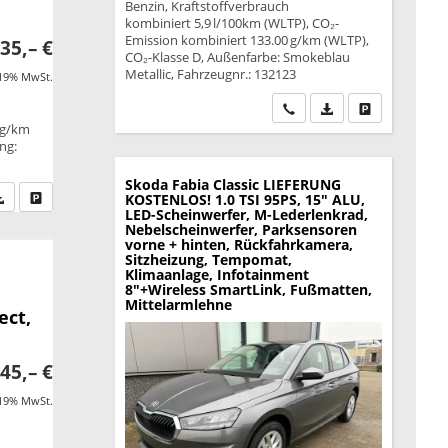
Benzin, Kraftstoffverbrauch
kombiniert 5,9 l/100km (WLTP), CO₂-
Emission kombiniert 133.00 g/km (WLTP),
35,– €
CO₂-Klasse D, Außenfarbe: Smokeblau
Metallic, Fahrzeugnr.: 132123
 19% MwSt.
Wir rufen Sie an
PDF-Datei, Fahrzeu
Drucken, park
 g/km
ung:
Skoda Fabia
Classic LIEFERUNG
fen Sie an
PDF-Datei, Fahrzeugexposé drucken
Drucken, parken oder vergleichen
KOSTENLOS! 1.0 TSI 95PS, 15" ALU,
LED-Scheinwerfer, M-Lederlenkrad,
Nebelscheinwerfer, Parksensoren
vorne + hinten, Rückfahrkamera,
Sitzheizung, Tempomat,
Klimaanlage, Infotainment
8"+Wireless SmartLink, Fußmatten,
Mittelarmlehne
ect,
45,– €
 19% MwSt.