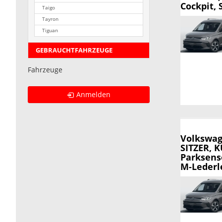
Cockpit, 
Taigo
Tayron
Tiguan
GEBRAUCHTFAHRZEUGE
Fahrzeuge
Anmelden
Volkswag
SITZER, 
Parksens
M-Lederle