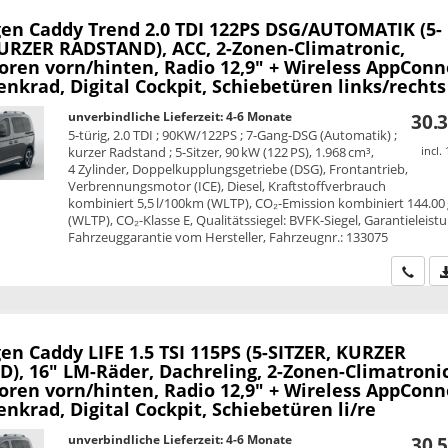
en Caddy
Trend 2.0 TDI 122PS DSG/AUTOMATIK (5-
KURZER RADSTAND), ACC, 2-Zonen-Climatronic,
oren vorn/hinten, Radio 12,9" + Wireless AppConn
nkrad, Digital Cockpit, Schiebetüren links/rechts
unverbindliche Lieferzeit: 4-6 Monate
30.3
5-türig, 2.0 TDI ; 90KW/122PS ; 7-Gang-DSG (Automatik) ;
kurzer Radstand ; 5-Sitzer, 90 kW (122 PS), 1.968 cm³,
incl.
4 Zylinder, Doppelkupplungsgetriebe (DSG), Frontantrieb,
Verbrennungsmotor (ICE), Diesel, Kraftstoffverbrauch
kombiniert 5,5 l/100km (WLTP), CO₂-Emission kombiniert 144.00
(WLTP), CO₂-Klasse E, Qualitätssiegel: BVFK-Siegel, Garantieleist
Fahrzeuggarantie vom Hersteller, Fahrzeugnr.: 133075
Wir ru
en Caddy
LIFE 1.5 TSI 115PS (5-SITZER, KURZER
), 16" LM-Räder, Dachreling, 2-Zonen-Climatronic
oren vorn/hinten, Radio 12,9" + Wireless AppConn
nkrad, Digital Cockpit, Schiebetüren li/re
unverbindliche Lieferzeit: 4-6 Monate
30.5