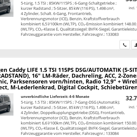
5-türig, 1.5 TSI ; 85KW/115PS ; 6-Gang-Schaltgetriebe ;
kurzer Radstand ; 5-Sitzer, 85 kW (116 PS), 1.498 cm³,
incl.
4 Zylinder, Schalt. 6-Gang, Frontantrieb,
Verbrennungsmotor (ICE), Benzin, Kraftstoffverbrauch
kombiniert 6,5 l/100km (WLTP), CO₂-Emission kombiniert 148.00
(WLTP), CO₂-Klasse E, Qualitätssiegel: BVFK-Siegel, Garantieleist
Fahrzeuggarantie vom Hersteller, Fahrzeugnr.: 133083
Wir ru
en Caddy
LIFE 1.5 TSI 115PS DSG/AUTOMATIK (5-SI
ADSTAND), 16" LM-Räder, Dachreling, ACC, 2-Zone
ic, Parksensoren vorn/hinten, Radio 12,9" + Wire
t, M-Lederlenkrad, Digital Cockpit, Schiebetüren
unverbindliche Lieferzeit: 4-6 Monate
32.7
5-türig, 1.5 TSI ; 85KW/115PS ; 7-Gang-DSG (Automatik);
kurzer Radstand ; 5-Sitzer, 85 kW (116 PS), 1.498 cm³,
incl.
4 Zylinder, Doppelkupplungsgetriebe (DSG), Frontantrieb,
Verbrennungsmotor (ICE), Benzin, Kraftstoffverbrauch
kombiniert 6,6 l/100km (WLTP), CO₂-Emission kombiniert 150.00
(WLTP), CO₂-Klasse E, Qualitätssiegel: BVFK-Siegel, Garantieleist
Fahrzeuggarantie vom Hersteller, Fahrzeugnr.: 133084