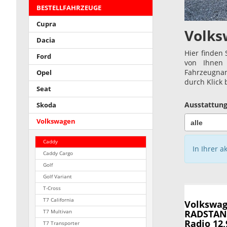
BESTELLFAHRZEUGE
Cupra
Volks
Dacia
Hier finden 
Ford
von Ihnen 
Fahrzeugnam
Opel
durch Klick
Seat
Ausstattung
Skoda
Volkswagen
Caddy
In Ihrer a
Caddy Cargo
Golf
Golf Variant
T-Cross
T7 California
Volkswag
RADSTAND
T7 Multivan
Radio 12,
T7 Transporter