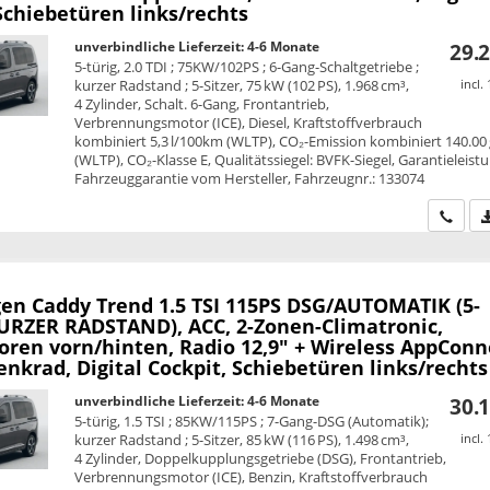
Schiebetüren links/rechts
unverbindliche Lieferzeit: 4-6 Monate
29.2
5-türig, 2.0 TDI ; 75KW/102PS ; 6-Gang-Schaltgetriebe ;
kurzer Radstand ; 5-Sitzer, 75 kW (102 PS), 1.968 cm³,
incl.
4 Zylinder, Schalt. 6-Gang, Frontantrieb,
Verbrennungsmotor (ICE), Diesel, Kraftstoffverbrauch
kombiniert 5,3 l/100km (WLTP), CO₂-Emission kombiniert 140.00
(WLTP), CO₂-Klasse E, Qualitätssiegel: BVFK-Siegel, Garantieleist
Fahrzeuggarantie vom Hersteller, Fahrzeugnr.: 133074
Wir ru
en Caddy
Trend 1.5 TSI 115PS DSG/AUTOMATIK (5-
KURZER RADSTAND), ACC, 2-Zonen-Climatronic,
oren vorn/hinten, Radio 12,9" + Wireless AppConn
nkrad, Digital Cockpit, Schiebetüren links/rechts
unverbindliche Lieferzeit: 4-6 Monate
30.1
5-türig, 1.5 TSI ; 85KW/115PS ; 7-Gang-DSG (Automatik);
kurzer Radstand ; 5-Sitzer, 85 kW (116 PS), 1.498 cm³,
incl.
4 Zylinder, Doppelkupplungsgetriebe (DSG), Frontantrieb,
Verbrennungsmotor (ICE), Benzin, Kraftstoffverbrauch