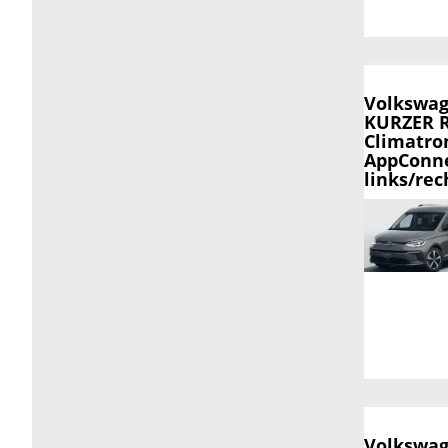
Volkswag
KURZER R
Climatron
AppConne
links/rec
Volkswag