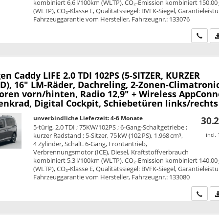
kombiniert 6,6 l/100km (WLTP), CO₂-Emission kombiniert 150.00
(WLTP), CO₂-Klasse E, Qualitätssiegel: BVFK-Siegel, Garantieleist
Fahrzeuggarantie vom Hersteller, Fahrzeugnr.: 133076
Wir ru
en Caddy
LIFE 2.0 TDI 102PS (5-SITZER, KURZER
), 16" LM-Räder, Dachreling, 2-Zonen-Climatronic
oren vorn/hinten, Radio 12,9" + Wireless AppConn
nkrad, Digital Cockpit, Schiebetüren links/rechts
unverbindliche Lieferzeit: 4-6 Monate
30.2
5-türig, 2.0 TDI ; 75KW/102PS ; 6-Gang-Schaltgetriebe ;
kurzer Radstand ; 5-Sitzer, 75 kW (102 PS), 1.968 cm³,
incl.
4 Zylinder, Schalt. 6-Gang, Frontantrieb,
Verbrennungsmotor (ICE), Diesel, Kraftstoffverbrauch
kombiniert 5,3 l/100km (WLTP), CO₂-Emission kombiniert 140.00
(WLTP), CO₂-Klasse E, Qualitätssiegel: BVFK-Siegel, Garantieleist
Fahrzeuggarantie vom Hersteller, Fahrzeugnr.: 133080
Wir ru