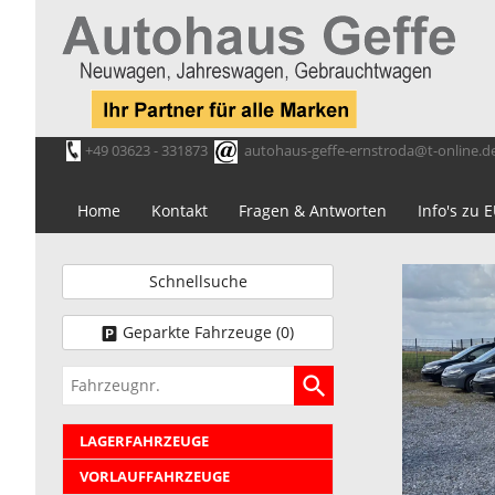
+49 03623 - 331873
autohaus-geffe-ernstroda@t-online.d
Home
Kontakt
Fragen & Antworten
Info's zu
Schnellsuche
Geparkte Fahrzeuge (
0
)
Fahrzeugnr.
LAGERFAHRZEUGE
VORLAUFFAHRZEUGE