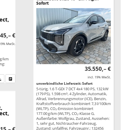
Sofort
ect,
45,– €
 19% MwSt.
 g/km
ung:
35.550,– €
incl. 19% MwSt.
fen Sie an
PDF-Datei, Fahrzeugexposé drucken
Drucken, parken oder vergleichen
unverbindliche Lieferzeit: Sofort
5-türig, 1.6 T-GDI 7 DCT 4x4 180 PS, 132 kW
(179 PS), 1.598 cm³, 4 Zylinder, Automatik,
Allrad, Verbrennungsmotor (ICE), Benzin,
Kraftstoffverbrauch kombiniert 7,3 l/100km
,
(WLTP), CO₂-Emission kombiniert
ect,
177.00 g/km (WLTP), CO₂-Klasse G,
Außenfarbe: Wolfgrau, Zustand, Aussehen:
1, sehr gut, Nichtraucher-Fahrzeug,
15,– €
Zustand: unfallfrei, Fahrzeugnr.: 132456