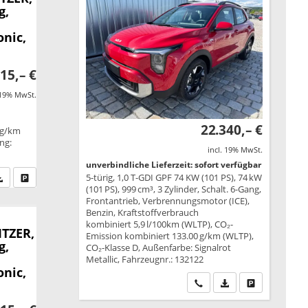
g,
onic,
15,– €
 19% MwSt.
22.340,– €
 g/km
ung:
incl. 19% MwSt.
unverbindliche Lieferzeit: sofort verfügbar
5-türig, 1,0 T-GDI GPF 74 KW (101 PS), 74 kW
fen Sie an
PDF-Datei, Fahrzeugexposé drucken
Drucken, parken oder vergleichen
(101 PS), 999 cm³, 3 Zylinder, Schalt. 6-Gang,
Frontantrieb, Verbrennungsmotor (ICE),
Benzin, Kraftstoffverbrauch
kombiniert 5,9 l/100km (WLTP), CO₂-
ITZER,
Emission kombiniert 133.00 g/km (WLTP),
g,
CO₂-Klasse D, Außenfarbe: Signalrot
Metallic, Fahrzeugnr.: 132122
onic,
Wir rufen Sie an
PDF-Datei, Fahrzeu
Drucken, park