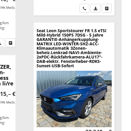
 19% MwSt.
Wir rufen Sie an
PDF-Datei, Fahrzeu
Drucken, park
 g/km
ung:
Seat Leon Sportstourer
FR 1.5 eTSI
Mild-Hybrid 150PS 7DSG - 5 Jahre
GARANTIE-Anhängerkupplung-
fen Sie an
PDF-Datei, Fahrzeugexposé drucken
Drucken, parken oder vergleichen
MATRIX LED-WINTER-SHZ-ACC-
Klimaautomatik 3Zonen-
beheiz.Lenkrad-NAVI-Ambiente-
2xPDC-Rückfahrkamera-ALU17"-
DAB-elektr. Fensterheber-RDKS-
Sunset-USB-Sofort
TZER,
n-
less
 li/re
15,– €
 19% MwSt.
 g/km
ung: