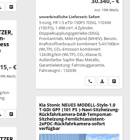
30.340,– €
fen Sie an
PDF-Datei, Fahrzeugexposé drucken
Drucken, parken oder vergleichen
incl. 19% MwSt.
unverbindliche Lieferzeit: Sofort
5-türig, FR 1.5 eTSI 150PS 7DSG, 110 kW
(150 PS), 1.498 cm³, 4 Zylinder,
TZER,
Doppelkupplungsgetriebe (DSG),
n-
Frontantrieb, Mild-Hybrid (MHEV), Benzin,
less
Kraftstoffverbrauch kombiniert 5,4 l/100km
n
(WLTP), CO₂-Emission kombiniert
124.00 g/km (WLTP), CO₂-Klasse D,
Außenfarbe: Saphir Blau Metallic,
Garantieleistung: Fahrzeuggarantie,
15,– €
Fahrzeugnr.: 132636
 19% MwSt.
Wir rufen Sie an
PDF-Datei, Fahrzeu
Drucken, park
 g/km
ung:
Kia Stonic
NEUES MODELL-Style-1,0
T-GDI GPF (101 PS )-Navi-Sitzheizung-
fen Sie an
PDF-Datei, Fahrzeugexposé drucken
Drucken, parken oder vergleichen
Rückfahrkamera-DAB-Tempomat-
Sitzheizung-Fernlichtassistent-
2xPDC-Rückfahrkamera-sofort
verfügbar
ITZER,