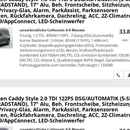
ADSTAND), 17" Alu, Beh. Frontscheibe, Sitzheizun
Privacy-Glas, Alarm, ParkAssist, Parksensoren
ten, Rückfahrkamera, Dachreling, ACC, 2Z-Climatr
,9/AppConnect, LED-Scheinwerfer
unverbindliche Lieferzeit: 4-6 Monate
33.8
5-türig, 1.5 TSI ; 85KW/115PS ; 7-Gang-DSG (Automatik);
kurzer Radstand ; 5-Sitzer, 85 kW (116 PS), 1.498 cm³,
incl.
4 Zylinder, Doppelkupplungsgetriebe (DSG), Frontantrieb,
Verbrennungsmotor (ICE), Benzin, Kraftstoffverbrauch
kombiniert 6,6 l/100km (WLTP), CO₂-Emission kombiniert 150.00
(WLTP), CO₂-Klasse E, Qualitätssiegel: BVFK-Siegel, Garantieleist
Fahrzeuggarantie vom Hersteller, Fahrzeugnr.: 133090
Wir ru
en Caddy
Style 2.0 TDI 122PS DSG/AUTOMATIK (5-S
ADSTAND), 17" Alu, Beh. Frontscheibe, Sitzheizun
Privacy-Glas, Alarm, ParkAssist, Parksensoren
ten, Rückfahrkamera, Dachreling, ACC, 2Z-Climatr
,9/AppConnect, LED-Scheinwerfer
unverbindliche Lieferzeit: 4-6 Monate