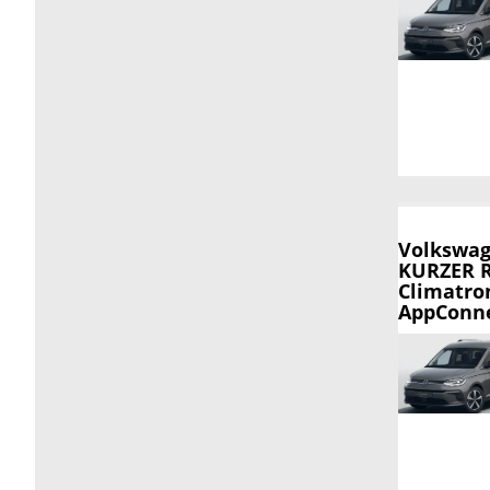
Volkswag
KURZER R
Climatron
AppConnec