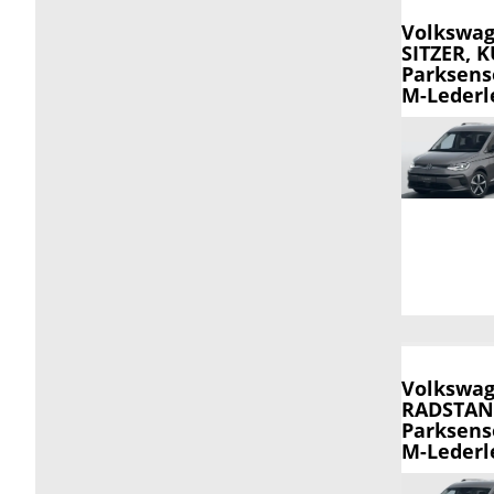
Volkswag
SITZER, 
Parksens
M-Lederle
Volkswag
RADSTAND
Parksens
M-Lederle