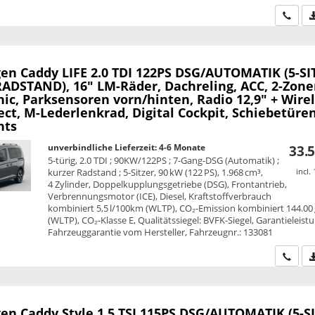
Wir ru
en Caddy
LIFE 2.0 TDI 122PS DSG/AUTOMATIK (5-SI
ADSTAND), 16" LM-Räder, Dachreling, ACC, 2-Zone
ic, Parksensoren vorn/hinten, Radio 12,9" + Wire
ct, M-Lederlenkrad, Digital Cockpit, Schiebetüre
hts
unverbindliche Lieferzeit: 4-6 Monate
33.5
5-türig, 2.0 TDI ; 90KW/122PS ; 7-Gang-DSG (Automatik) ;
kurzer Radstand ; 5-Sitzer, 90 kW (122 PS), 1.968 cm³,
incl.
4 Zylinder, Doppelkupplungsgetriebe (DSG), Frontantrieb,
Verbrennungsmotor (ICE), Diesel, Kraftstoffverbrauch
kombiniert 5,5 l/100km (WLTP), CO₂-Emission kombiniert 144.00
(WLTP), CO₂-Klasse E, Qualitätssiegel: BVFK-Siegel, Garantieleist
Fahrzeuggarantie vom Hersteller, Fahrzeugnr.: 133081
Wir ru
en Caddy
Style 1.5 TSI 115PS DSG/AUTOMATIK (5-S