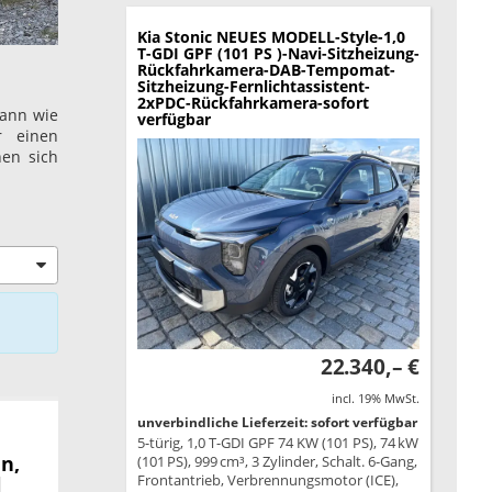
Kia Stonic
NEUES MODELL-Style-1,0
T-GDI GPF (101 PS )-Navi-Sitzheizung-
Rückfahrkamera-DAB-Tempomat-
Sitzheizung-Fernlichtassistent-
2xPDC-Rückfahrkamera-sofort
dann wie
verfügbar
r einen
nen sich
22.340,– €
incl. 19% MwSt.
unverbindliche Lieferzeit: sofort verfügbar
5-türig, 1,0 T-GDI GPF 74 KW (101 PS), 74 kW
n,
(101 PS), 999 cm³, 3 Zylinder, Schalt. 6-Gang,
Frontantrieb, Verbrennungsmotor (ICE),
l