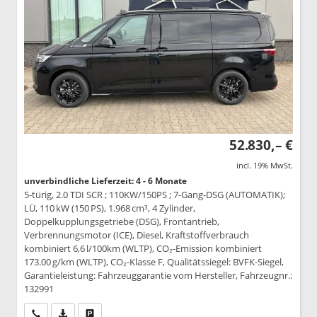
52.830,– €
incl. 19% MwSt.
unverbindliche Lieferzeit: 4 - 6 Monate
5-türig, 2.0 TDI SCR ; 110KW/150PS ; 7-Gang-DSG (AUTOMATIK);
LÜ, 110 kW (150 PS), 1.968 cm³, 4 Zylinder,
Doppelkupplungsgetriebe (DSG), Frontantrieb,
Verbrennungsmotor (ICE), Diesel, Kraftstoffverbrauch
kombiniert 6,6 l/100km (WLTP), CO₂-Emission kombiniert
173.00 g/km (WLTP), CO₂-Klasse F, Qualitätssiegel: BVFK-Siegel,
Garantieleistung: Fahrzeuggarantie vom Hersteller, Fahrzeugnr.:
132991
Wir rufen Sie an
PDF-Datei, Fahrzeugexposé drucken
Drucken, parken oder vergleichen