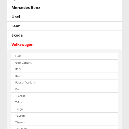
Mercedes-Benz
Opel
Seat
Skoda
Volkswagen
Golf
Golf Variant
ID.3
ID.7
Passat Variant
Polo
T-Cross
T-Roc
Taigo
Tayron
Tiguan
Touareg