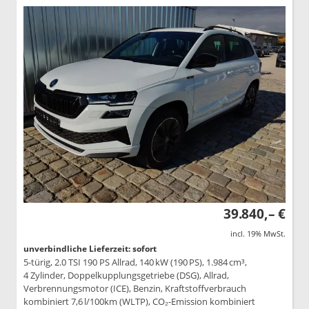
39.840,– €
incl. 19% MwSt.
unverbindliche Lieferzeit: sofort
5-türig, 2.0 TSI 190 PS Allrad, 140 kW (190 PS), 1.984 cm³,
4 Zylinder, Doppelkupplungsgetriebe (DSG), Allrad,
Verbrennungsmotor (ICE), Benzin, Kraftstoffverbrauch
kombiniert 7,6 l/100km (WLTP), CO₂-Emission kombiniert