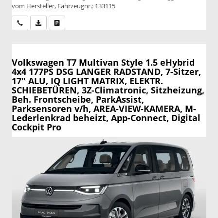
vom Hersteller, Fahrzeugnr.: 133115
Wir rufen Sie an
PDF-Datei, Fahrzeugexposé drucken
Drucken, parken oder vergleichen
Volkswagen T7 Multivan
Style 1.5 eHybrid
4x4 177PS DSG LANGER RADSTAND, 7-Sitzer,
17" ALU, IQ LIGHT MATRIX, ELEKTR.
SCHIEBETÜREN, 3Z-Climatronic, Sitzheizung,
Beh. Frontscheibe, ParkAssist,
Parksensoren v/h, AREA-VIEW-KAMERA, M-
Lederlenkrad beheizt, App-Connect, Digital
Cockpit Pro