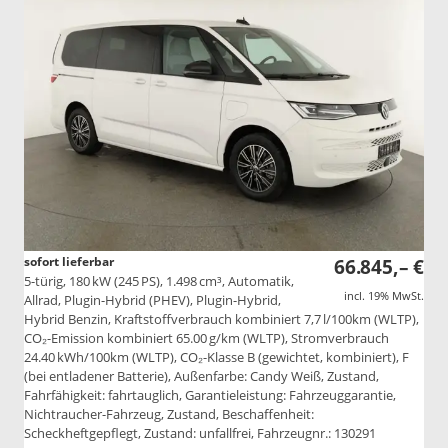
sofort lieferbar
66.845,– €
5-türig, 180 kW (245 PS), 1.498 cm³, Automatik,
incl. 19% MwSt.
Allrad, Plugin-Hybrid (PHEV), Plugin-Hybrid,
Hybrid Benzin, Kraftstoffverbrauch kombiniert 7,7 l/100km (WLTP),
CO₂-Emission kombiniert 65.00 g/km (WLTP), Stromverbrauch
24.40 kWh/100km (WLTP), CO₂-Klasse B (gewichtet, kombiniert), F
(bei entladener Batterie), Außenfarbe: Candy Weiß, Zustand,
Fahrfähigkeit: fahrtauglich, Garantieleistung: Fahrzeuggarantie,
Nichtraucher-Fahrzeug, Zustand, Beschaffenheit:
Scheckheftgepflegt, Zustand: unfallfrei, Fahrzeugnr.: 130291