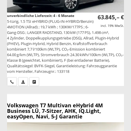
unverbindliche Lieferzeit: 4 - 6 Monate
63.845,– €
5-türig, 1.5 TSI eHYBRID (PLUG-IN-HYBRID/Benzin)
incl. 19% MwSt.
4MOTION (Allrad) ; 19,7 kWh ; 130KW/177PS ; 6-
Gang-DSG ; LANGER RADSTAND, 130 kW (177 PS), 1.498 cm³,
4 Zylinder, Doppelkupplungsgetriebe (DSG), Allrad, Plugin-Hybrid
(PHEV), Plugin-Hybrid, Hybrid Benzin, Kraftstoffverbrauch
kombiniert 7,7 l/100km (WLTP), CO₂-Emission kombiniert
64.00 g/km (WLTP), Stromverbrauch 24.30 kWh/100km (WLTP), CO₂-
Klasse B (gewichtet, kombiniert), F (bei entladener Batterie),
Qualitätssiegel: BVFK-Siegel, Garantieleistung: Fahrzeuggarantie
vom Hersteller, Fahrzeugnr.: 133118
Wir rufen Sie an
PDF-Datei, Fahrzeugexposé drucken
Drucken, parken oder vergleichen
Volkswagen T7 Multivan
eHybrid 4M
Business LÜ, 7-Sitzer, AHK, IQ.Light,
easyOpen, Navi, 5-J Garantie