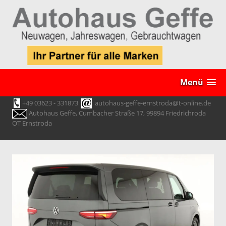
Menü
+49 03623 - 331873
autohaus-geffe-ernstroda@t-online.de
Autohaus Geffe, Cumbacher Straße 17, 99894 Friedrichroda
OT Ernstroda