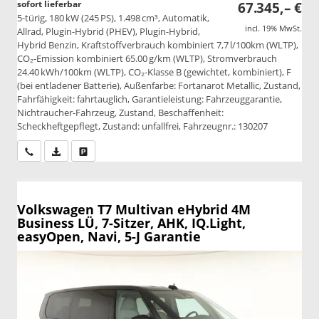
sofort lieferbar
67.345,– €
5-türig, 180 kW (245 PS), 1.498 cm³, Automatik,
incl. 19% MwSt.
Allrad, Plugin-Hybrid (PHEV), Plugin-Hybrid,
Hybrid Benzin, Kraftstoffverbrauch kombiniert 7,7 l/100km (WLTP),
CO₂-Emission kombiniert 65.00 g/km (WLTP), Stromverbrauch
24.40 kWh/100km (WLTP), CO₂-Klasse B (gewichtet, kombiniert), F
(bei entladener Batterie), Außenfarbe: Fortanarot Metallic, Zustand,
Fahrfähigkeit: fahrtauglich, Garantieleistung: Fahrzeuggarantie,
Nichtraucher-Fahrzeug, Zustand, Beschaffenheit:
Scheckheftgepflegt, Zustand: unfallfrei, Fahrzeugnr.: 130207
Wir rufen Sie an
PDF-Datei, Fahrzeugexposé drucken
Drucken, parken oder vergleichen
Volkswagen T7 Multivan
eHybrid 4M
Business LÜ, 7-Sitzer, AHK, IQ.Light,
easyOpen, Navi, 5-J Garantie