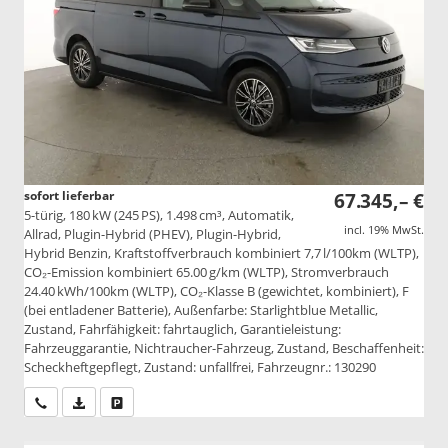
sofort lieferbar
67.345,– €
5-türig, 180 kW (245 PS), 1.498 cm³, Automatik,
incl. 19% MwSt.
Allrad, Plugin-Hybrid (PHEV), Plugin-Hybrid,
Hybrid Benzin, Kraftstoffverbrauch kombiniert 7,7 l/100km (WLTP),
CO₂-Emission kombiniert 65.00 g/km (WLTP), Stromverbrauch
24.40 kWh/100km (WLTP), CO₂-Klasse B (gewichtet, kombiniert), F
(bei entladener Batterie), Außenfarbe: Starlightblue Metallic,
Zustand, Fahrfähigkeit: fahrtauglich, Garantieleistung:
Fahrzeuggarantie, Nichtraucher-Fahrzeug, Zustand, Beschaffenheit:
Scheckheftgepflegt, Zustand: unfallfrei, Fahrzeugnr.: 130290
Wir rufen Sie an
PDF-Datei, Fahrzeugexposé drucken
Drucken, parken oder vergleichen