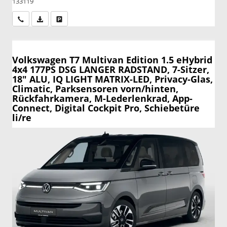
133119
Wir rufen Sie an
PDF-Datei, Fahrzeugexposé drucken
Drucken, parken oder vergleichen
Volkswagen T7 Multivan
Edition 1.5 eHybrid
4x4 177PS DSG LANGER RADSTAND, 7-Sitzer,
18" ALU, IQ LIGHT MATRIX-LED, Privacy-Glas,
Climatic, Parksensoren vorn/hinten,
Rückfahrkamera, M-Lederlenkrad, App-
Connect, Digital Cockpit Pro, Schiebetüre
li/re