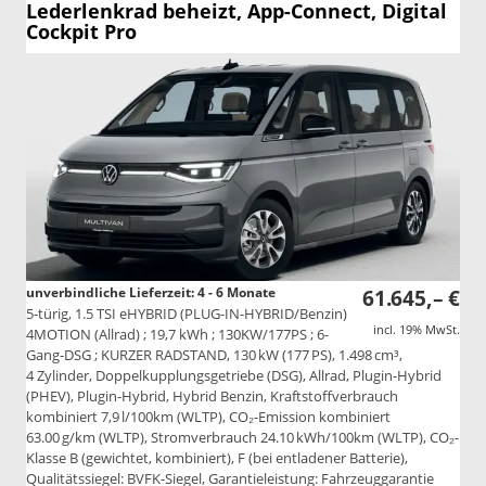
Lederlenkrad beheizt, App-Connect, Digital
Cockpit Pro
unverbindliche Lieferzeit: 4 - 6 Monate
61.645,– €
5-türig, 1.5 TSI eHYBRID (PLUG-IN-HYBRID/Benzin)
incl. 19% MwSt.
4MOTION (Allrad) ; 19,7 kWh ; 130KW/177PS ; 6-
Gang-DSG ; KURZER RADSTAND, 130 kW (177 PS), 1.498 cm³,
4 Zylinder, Doppelkupplungsgetriebe (DSG), Allrad, Plugin-Hybrid
(PHEV), Plugin-Hybrid, Hybrid Benzin, Kraftstoffverbrauch
kombiniert 7,9 l/100km (WLTP), CO₂-Emission kombiniert
63.00 g/km (WLTP), Stromverbrauch 24.10 kWh/100km (WLTP), CO₂-
Klasse B (gewichtet, kombiniert), F (bei entladener Batterie),
Qualitätssiegel: BVFK-Siegel, Garantieleistung: Fahrzeuggarantie