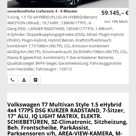
unverbindliche Lieferzeit: 4 - 6 Monate
59.145,– €
5-türig, 1.5 TSI eHYBRID (PLUG-IN-HYBRID/Benzin)
incl. 19% MwSt.
4MOTION (Allrad) ; 19,7 kWh ; 130KW/177PS ; 6-
Gang-DSG ; LANGER RADSTAND, 130 kW (177 PS), 1.498 cm³,
4 Zylinder, Doppelkupplungsgetriebe (DSG), Allrad, Plugin-Hybrid
(PHEV), Plugin-Hybrid, Hybrid Benzin, Kraftstoffverbrauch
kombiniert 7,7 l/100km (WLTP), CO₂-Emission kombiniert
64.00 g/km (WLTP), Stromverbrauch 24.30 kWh/100km (WLTP), CO₂-
Klasse B (gewichtet, kombiniert), F (bei entladener Batterie),
Qualitätssiegel: BVFK-Siegel, Garantieleistung: Fahrzeuggarantie
vom Hersteller, Fahrzeugnr.: 133112
Wir rufen Sie an
PDF-Datei, Fahrzeugexposé drucken
Drucken, parken oder vergleichen
Volkswagen T7 Multivan
Style 1.5 eHybrid
4x4 177PS DSG KURZER RADSTAND, 7-Sitzer,
17" ALU, IQ LIGHT MATRIX, ELEKTR.
SCHIEBETÜREN, 3Z-Climatronic, Sitzheizung,
Beh. Frontscheibe, ParkAssist,
Parksensoren v/h, AREA-VIEW-KAMERA, M-