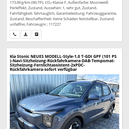
173.00 g/km (WLTP), CO₂-Klasse F, Außenfarbe: Moonweiß
Perleffekt, Zustand, Aussehen: 1, sehr gut, Zustand,
Fahrfähigkeit: fahrtauglich, Garantieleistung: Fahrzeuggarantie,
Zustand, Beschaffenheit: Keine Schäden feststellbar, Zustand:
unfallfrei, Fahrzeugnr.: 117227
Wir rufen Sie an
PDF-Datei, Fahrzeugexposé drucken
Drucken, parken oder vergleichen
Kia Stonic
NEUES MODELL-Style-1,0 T-GDI GPF (101 PS
)-Navi-Sitzheizung-Rückfahrkamera-DAB-Tempomat-
Sitzheizung-Fernlichtassistent-2xPDC-
Rückfahrkamera-sofort verfügbar