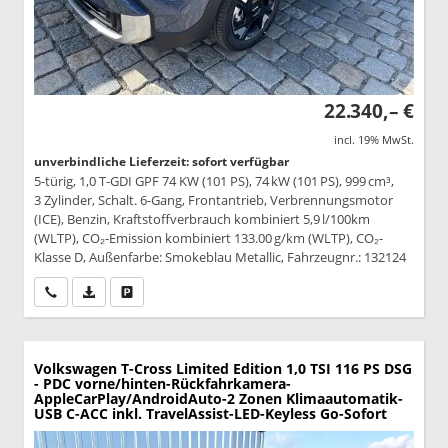
22.340,– €
incl. 19% MwSt.
unverbindliche Lieferzeit: sofort verfügbar
5-türig, 1,0 T-GDI GPF 74 KW (101 PS), 74 kW (101 PS), 999 cm³,
3 Zylinder, Schalt. 6-Gang, Frontantrieb, Verbrennungsmotor
(ICE), Benzin, Kraftstoffverbrauch kombiniert 5,9 l/100km
(WLTP), CO₂-Emission kombiniert 133.00 g/km (WLTP), CO₂-
Klasse D, Außenfarbe: Smokeblau Metallic, Fahrzeugnr.: 132124
Wir rufen Sie an
PDF-Datei, Fahrzeugexposé drucken
Drucken, parken oder vergleichen
Volkswagen T-Cross
Limited Edition 1,0 TSI 116 PS DSG
- PDC vorne/hinten-Rückfahrkamera-
AppleCarPlay/AndroidAuto-2 Zonen Klimaautomatik-
USB C-ACC inkl. TravelAssist-LED-Keyless Go-Sofort