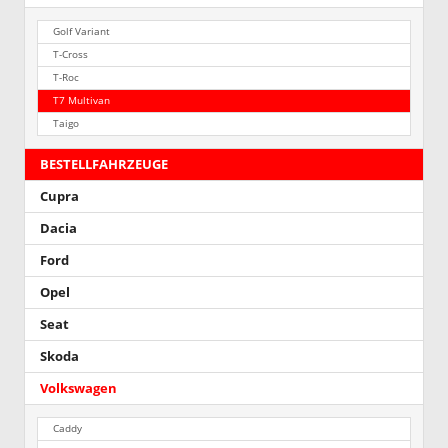
Golf Variant
T-Cross
T-Roc
T7 Multivan
Taigo
BESTELLFAHRZEUGE
Cupra
Dacia
Ford
Opel
Seat
Skoda
Volkswagen
Caddy