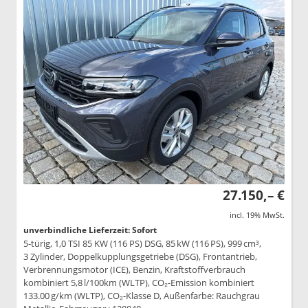
27.150,– €
incl. 19% MwSt.
unverbindliche Lieferzeit: Sofort
5-türig, 1,0 TSI 85 KW (116 PS) DSG, 85 kW (116 PS), 999 cm³,
3 Zylinder, Doppelkupplungsgetriebe (DSG), Frontantrieb,
Verbrennungsmotor (ICE), Benzin, Kraftstoffverbrauch
kombiniert 5,8 l/100km (WLTP), CO₂-Emission kombiniert
133.00 g/km (WLTP), CO₂-Klasse D, Außenfarbe: Rauchgrau