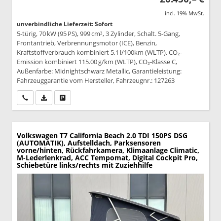
incl. 19% MwSt.
unverbindliche Lieferzeit: Sofort
5-türig, 70 kW (95 PS), 999 cm³, 3 Zylinder, Schalt. 5-Gang,
Frontantrieb, Verbrennungsmotor (ICE), Benzin,
Kraftstoffverbrauch kombiniert 5,1 l/100km (WLTP), CO₂-
Emission kombiniert 115.00 g/km (WLTP), CO₂-Klasse C,
Außenfarbe: Midnightschwarz Metallic, Garantieleistung:
Fahrzeuggarantie vom Hersteller, Fahrzeugnr.: 127263
Wir rufen Sie an
PDF-Datei, Fahrzeugexposé drucken
Drucken, parken oder vergleichen
Volkswagen T7 California
Beach 2.0 TDI 150PS DSG
(AUTOMATIK), Aufstelldach, Parksensoren
vorne/hinten, Rückfahrkamera, Klimaanlage Climatic,
M-Lederlenkrad, ACC Tempomat, Digital Cockpit Pro,
Schiebetüre links/rechts mit Zuziehhilfe