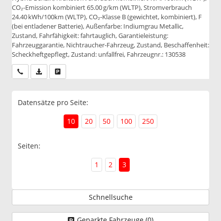
CO₂-Emission kombiniert 65.00 g/km (WLTP), Stromverbrauch
24.40 kWh/100km (WLTP), CO₂-Klasse B (gewichtet, kombiniert), F
(bei entladener Batterie), Außenfarbe: Indiumgrau Metallic,
Zustand, Fahrfähigkeit: fahrtauglich, Garantieleistung:
Fahrzeuggarantie, Nichtraucher-Fahrzeug, Zustand, Beschaffenheit:
Scheckheftgepflegt, Zustand: unfallfrei, Fahrzeugnr.: 130538
Wir rufen Sie an
PDF-Datei, Fahrzeugexposé drucken
Drucken, parken oder vergleichen
Datensätze pro Seite:
10
20
50
100
250
Seiten:
1
2
3
Schnellsuche
Geparkte Fahrzeuge (
0
)