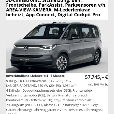
3Z-Climatronic, Sitzheizung, Beh.
Frontscheibe, ParkAssist, Parksensoren v/h,
AREA-VIEW-KAMERA, M-Lederlenkrad
beheizt, App-Connect, Digital Cockpit Pro
unverbindliche Lieferzeit: 4 - 6 Monate
57.745,– €
5-türig, 2.0 TSI ; 150KW/204PS ; 7-Gang-DSG ;
incl. 19% MwSt.
LANGER RADSTAND, 150 kW (204 PS), 1.984 cm³,
4 Zylinder, Doppelkupplungsgetriebe (DSG), Frontantrieb,
Verbrennungsmotor (ICE), Benzin, Kraftstoffverbrauch
kombiniert 8,9 l/100km (WLTP), CO₂-Emission kombiniert
203.00 g/km (WLTP), CO₂-Klasse G, Qualitätssiegel: BVFK-Siegel,
Garantieleistung: Fahrzeuggarantie vom Hersteller, Fahrzeugnr.: