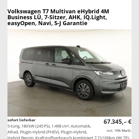
Volkswagen T7 Multivan
eHybrid 4M
Business LÜ, 7-Sitzer, AHK, IQ.Light,
easyOpen, Navi, 5-J Garantie
sofort lieferbar
67.345,– €
5-türig, 180 kW (245 PS), 1.498 cm³, Automatik,
incl. 19% MwSt.
Allrad, Plugin-Hybrid (PHEV), Plugin-Hybrid,
Hybrid Benzin, Kraftstoffverbrauch kombiniert 7,7 l/100km (WLTP),