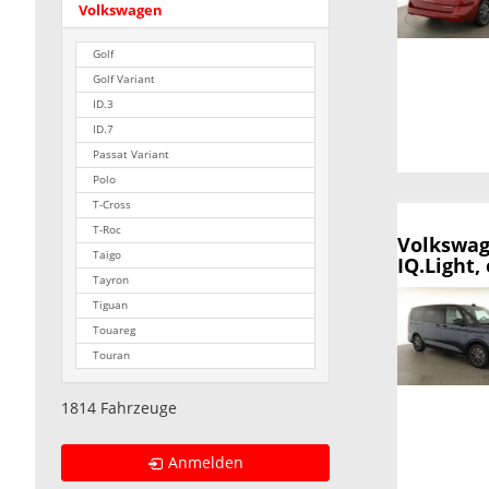
Volkswagen
Golf
Golf Variant
ID.3
ID.7
Passat Variant
Polo
T-Cross
T-Roc
Volkswag
Taigo
IQ.Light,
Tayron
Tiguan
Touareg
Touran
1814 Fahrzeuge
Anmelden