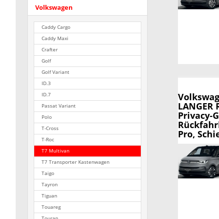
Volkswagen
Caddy Cargo
Caddy Maxi
Crafter
Golf
Golf Variant
ID.3
Volkswag
ID.7
LANGER R
Passat Variant
Privacy-G
Polo
Rückfahr
T-Cross
Pro, Schi
T-Roc
T7 Multivan
T7 Transporter Kastenwagen
Taigo
Tayron
Tiguan
Touareg
Touran