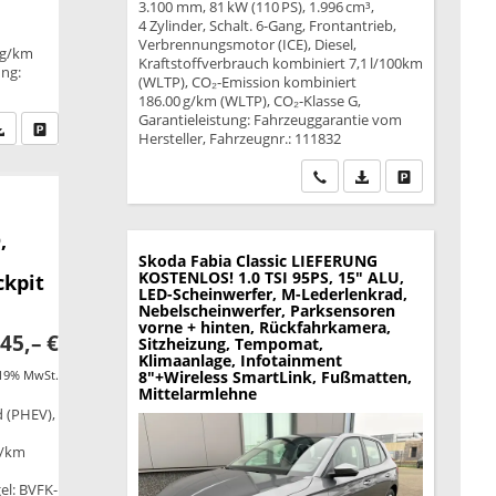
3.100 mm, 81 kW (110 PS), 1.996 cm³,
4 Zylinder, Schalt. 6-Gang, Frontantrieb,
Verbrennungsmotor (ICE), Diesel,
 g/km
Kraftstoffverbrauch kombiniert 7,1 l/100km
ung:
(WLTP), CO₂-Emission kombiniert
186.00 g/km (WLTP), CO₂-Klasse G,
Garantieleistung: Fahrzeuggarantie vom
fen Sie an
PDF-Datei, Fahrzeugexposé drucken
Drucken, parken oder vergleichen
Hersteller, Fahrzeugnr.: 111832
Wir rufen Sie an
PDF-Datei, Fahrzeu
Drucken, park
,
Skoda Fabia
Classic LIEFERUNG
KOSTENLOS! 1.0 TSI 95PS, 15" ALU,
ckpit
LED-Scheinwerfer, M-Lederlenkrad,
Nebelscheinwerfer, Parksensoren
vorne + hinten, Rückfahrkamera,
45,– €
Sitzheizung, Tempomat,
Klimaanlage, Infotainment
 19% MwSt.
8"+Wireless SmartLink, Fußmatten,
Mittelarmlehne
d (PHEV),
g/km
B
gel: BVFK-