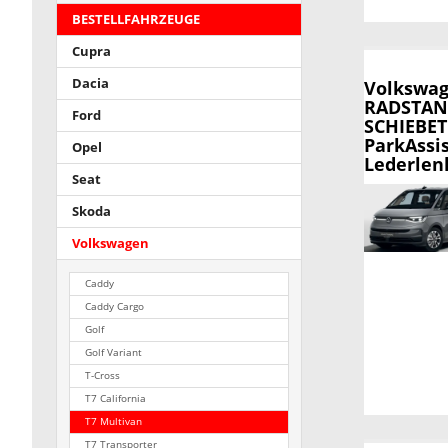
BESTELLFAHRZEUGE
Cupra
Dacia
Volkswag
RADSTAND
Ford
SCHIEBETÜ
ParkAssi
Opel
Lederlenk
Seat
Skoda
Volkswagen
Caddy
Caddy Cargo
Golf
Golf Variant
T-Cross
T7 California
T7 Multivan
T7 Transporter