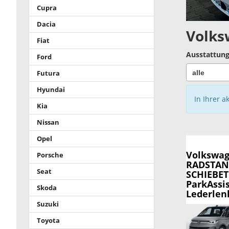
Cupra
Dacia
Volks
Fiat
Ausstattung
Ford
Futura
Hyundai
In Ihrer a
Kia
Nissan
Opel
Volkswag
Porsche
RADSTAND
Seat
SCHIEBETÜ
ParkAssi
Skoda
Lederlenk
Suzuki
Toyota