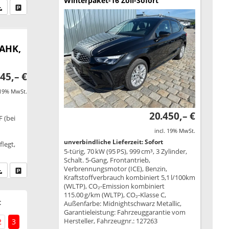
Winterpaket-16 Zoll-Sofort
fen Sie an
PDF-Datei, Fahrzeugexposé drucken
Drucken, parken oder vergleichen
 AHK,
45,– €
 19% MwSt.
20.450,– €
F (bei
incl. 19% MwSt.
unverbindliche Lieferzeit: Sofort
legt,
5-türig, 70 kW (95 PS), 999 cm³, 3 Zylinder,
Schalt. 5-Gang, Frontantrieb,
Verbrennungsmotor (ICE), Benzin,
fen Sie an
PDF-Datei, Fahrzeugexposé drucken
Drucken, parken oder vergleichen
Kraftstoffverbrauch kombiniert 5,1 l/100km
(WLTP), CO₂-Emission kombiniert
115.00 g/km (WLTP), CO₂-Klasse C,
:
Außenfarbe: Midnightschwarz Metallic,
Garantieleistung: Fahrzeuggarantie vom
Hersteller, Fahrzeugnr.: 127263
2
3