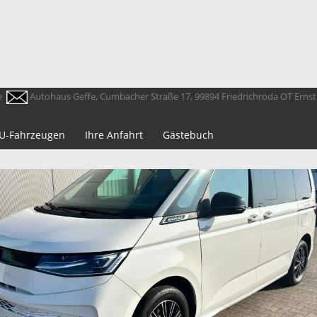
e
Autohaus Geffe, Cumbacher Straße 17, 99894 Friedrichroda OT Erns
 EU-Fahrzeugen
Ihre Anfahrt
Gästebuch