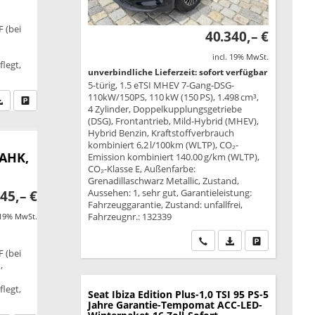
F (bei
40.340,– €
incl. 19% MwSt.
legt,
unverbindliche Lieferzeit: sofort verfügbar
5-türig, 1.5 eTSI MHEV 7-Gang-DSG-
110kW/150PS, 110 kW (150 PS), 1.498 cm³,
fen Sie an
PDF-Datei, Fahrzeugexposé drucken
Drucken, parken oder vergleichen
4 Zylinder, Doppelkupplungsgetriebe
(DSG), Frontantrieb, Mild-Hybrid (MHEV),
Hybrid Benzin, Kraftstoffverbrauch
kombiniert 6,2 l/100km (WLTP), CO₂-
 AHK,
Emission kombiniert 140.00 g/km (WLTP),
CO₂-Klasse E, Außenfarbe:
Grenadillaschwarz Metallic, Zustand,
Aussehen: 1, sehr gut, Garantieleistung:
45,– €
Fahrzeuggarantie, Zustand: unfallfrei,
Fahrzeugnr.: 132339
 19% MwSt.
Wir rufen Sie an
PDF-Datei, Fahrzeu
Drucken, park
F (bei
,
legt,
Seat Ibiza
Edition Plus-1,0 TSI 95 PS-5
Jahre Garantie-Tempomat ACC-LED-