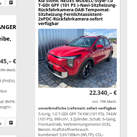
Kia Stonic
NEUES MODELL-Style-1,0
fen Sie an
PDF-Datei, Fahrzeugexposé drucken
Drucken, parken oder vergleichen
T-GDI GPF (101 PS )-Navi-Sitzheizung-
Rückfahrkamera-DAB-Tempomat-
Sitzheizung-Fernlichtassistent-
2xPDC-Rückfahrkamera-sofort
verfügbar
LANGER
ibe,
45,– €
 19% MwSt.
d (PHEV),
g/km
22.340,– €
B
gel: BVFK-
incl. 19% MwSt.
eugnr.:
unverbindliche Lieferzeit: sofort verfügbar
5-türig, 1,0 T-GDI GPF 74 KW (101 PS), 74 kW
(101 PS), 999 cm³, 3 Zylinder, Schalt. 6-Gang,
fen Sie an
PDF-Datei, Fahrzeugexposé drucken
Drucken, parken oder vergleichen
Frontantrieb, Verbrennungsmotor (ICE),
Benzin, Kraftstoffverbrauch
kombiniert 5,9 l/100km (WLTP), CO₂-