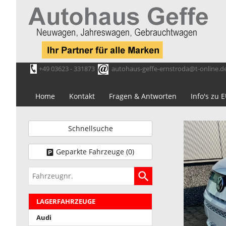
+49 03623 - 331873
autohaus-geffe-ernstroda@t-online.d
Home
Kontakt
Fragen & Antworten
Info's zu
Schnellsuche
Geparkte Fahrzeuge (
0
)
Fahrzeugnr.
LAGERFAHRZEUGE
Audi