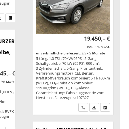
eugnr.:
fen Sie an
PDF-Datei, Fahrzeugexposé drucken
Drucken, parken oder vergleichen
19.450,– €
KURZER
incl. 19% MwSt.
ibe,
unverbindliche Lieferzeit: 3,5 - 5 Monate
5-türig, 1.0 TSI ; 70kW/95PS ; 5-Gang-
Schaltgetriebe, 70 kW (95 PS), 999 cm³,
3 Zylinder, Schalt. 5-Gang, Frontantrieb,
45,– €
Verbrennungsmotor (ICE), Benzin,
Kraftstoffverbrauch kombiniert 5,1 l/100km
 19% MwSt.
(WLTP), CO₂-Emission kombiniert
115.00 g/km (WLTP), CO₂-Klasse C,
d (PHEV),
Garantieleistung: Fahrzeuggarantie vom
Hersteller, Fahrzeugnr.: 107327
g/km
B
Wir rufen Sie an
PDF-Datei, Fahrzeu
Drucken, park
gel: BVFK-
eugnr.: