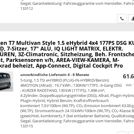
Siegel, Garantieleistung: Fahrzeuggarantie vom Hersteller, Fahrz
133112
Wir ru
en T7 Multivan
Style 1.5 eHybrid 4x4 177PS DSG 
, 7-Sitzer, 17" ALU, IQ LIGHT MATRIX, ELEKTR.
REN, 3Z-Climatronic, Sitzheizung, Beh. Frontsche
st, Parksensoren v/h, AREA-VIEW-KAMERA, M-
rad beheizt, App-Connect, Digital Cockpit Pro
unverbindliche Lieferzeit: 4 - 6 Monate
61.6
5-türig, 1.5 TSI eHYBRID (PLUG-IN-HYBRID/Benzin)
4MOTION (Allrad) ; 19,7 kWh ; 130KW/177PS ; 6-Gang-DSG
incl.
; KURZER RADSTAND, 130 kW (177 PS), 1.498 cm³,
4 Zylinder, Doppelkupplungsgetriebe (DSG), Allrad, Plugin-Hybri
Plugin-Hybrid, Hybrid Benzin, Kraftstoffverbrauch
kombiniert 7,9 l/100km (WLTP), CO₂-Emission kombiniert 63.00 
(WLTP), Stromverbrauch 24.10 kWh/100km (WLTP), CO₂-Klasse 
(gewichtet, kombiniert), F (bei entladener Batterie), Qualitätssie
Siegel, Garantieleistung: Fahrzeuggarantie vom Hersteller, Fahrz
133115