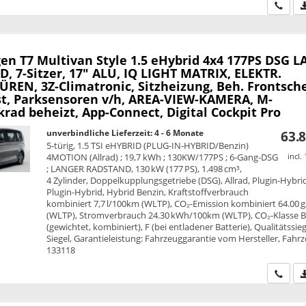
Wir ru
en T7 Multivan
Style 1.5 eHybrid 4x4 177PS DSG 
, 7-Sitzer, 17" ALU, IQ LIGHT MATRIX, ELEKTR.
REN, 3Z-Climatronic, Sitzheizung, Beh. Frontsche
st, Parksensoren v/h, AREA-VIEW-KAMERA, M-
rad beheizt, App-Connect, Digital Cockpit Pro
unverbindliche Lieferzeit: 4 - 6 Monate
63.8
5-türig, 1.5 TSI eHYBRID (PLUG-IN-HYBRID/Benzin)
4MOTION (Allrad) ; 19,7 kWh ; 130KW/177PS ; 6-Gang-DSG
incl.
; LANGER RADSTAND, 130 kW (177 PS), 1.498 cm³,
4 Zylinder, Doppelkupplungsgetriebe (DSG), Allrad, Plugin-Hybri
Plugin-Hybrid, Hybrid Benzin, Kraftstoffverbrauch
kombiniert 7,7 l/100km (WLTP), CO₂-Emission kombiniert 64.00 
(WLTP), Stromverbrauch 24.30 kWh/100km (WLTP), CO₂-Klasse 
(gewichtet, kombiniert), F (bei entladener Batterie), Qualitätssie
Siegel, Garantieleistung: Fahrzeuggarantie vom Hersteller, Fahrz
133118
Wir ru