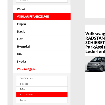
Volvo
VORLAUFFAHRZEUGE
Cupra
Dacia
Volkswag
RADSTAND
Fiat
SCHIEBETÜ
ParkAssi
Hyundai
Lederlenk
Kia
Skoda
Volkswagen
Golf Variant
T-Cross
T-Roc
T7 Multivan
Taigo