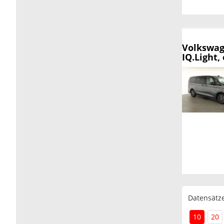
Volkswag
IQ.Light,
Datensätze
10
20