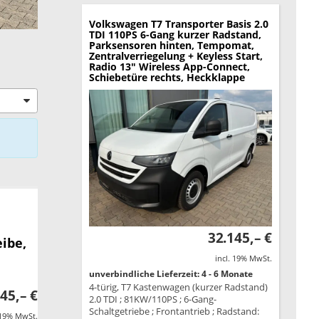
Volkswagen T7 Transporter
Basis 2.0
TDI 110PS 6-Gang kurzer Radstand,
Parksensoren hinten, Tempomat,
Zentralverriegelung + Keyless Start,
Radio 13" Wireless App-Connect,
Schiebetüre rechts, Heckklappe
32.145,– €
ibe,
incl. 19% MwSt.
unverbindliche Lieferzeit: 4 - 6 Monate
4-türig, T7 Kastenwagen (kurzer Radstand)
45,– €
2.0 TDI ; 81KW/110PS ; 6-Gang-
Schaltgetriebe ; Frontantrieb ; Radstand:
 19% MwSt.