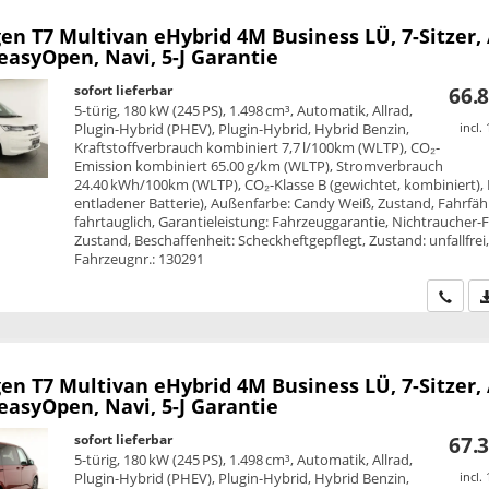
en T7 Multivan
eHybrid 4M Business LÜ, 7-Sitzer,
 easyOpen, Navi, 5-J Garantie
sofort lieferbar
66.8
5-türig, 180 kW (245 PS), 1.498 cm³, Automatik, Allrad,
Plugin-Hybrid (PHEV), Plugin-Hybrid, Hybrid Benzin,
incl.
Kraftstoffverbrauch kombiniert 7,7 l/100km (WLTP), CO₂-
Emission kombiniert 65.00 g/km (WLTP), Stromverbrauch
24.40 kWh/100km (WLTP), CO₂-Klasse B (gewichtet, kombiniert), 
entladener Batterie), Außenfarbe: Candy Weiß, Zustand, Fahrfähi
fahrtauglich, Garantieleistung: Fahrzeuggarantie, Nichtraucher-
Zustand, Beschaffenheit: Scheckheftgepflegt, Zustand: unfallfrei
Fahrzeugnr.: 130291
Wir ru
en T7 Multivan
eHybrid 4M Business LÜ, 7-Sitzer,
 easyOpen, Navi, 5-J Garantie
sofort lieferbar
67.3
5-türig, 180 kW (245 PS), 1.498 cm³, Automatik, Allrad,
Plugin-Hybrid (PHEV), Plugin-Hybrid, Hybrid Benzin,
incl.