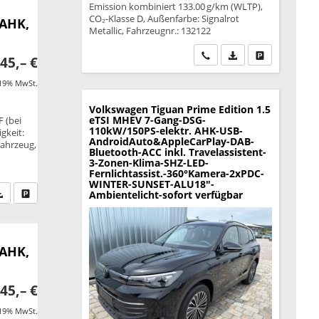
Emission kombiniert 133.00 g/km (WLTP),
CO₂-Klasse D, Außenfarbe: Signalrot
 AHK,
Metallic, Fahrzeugnr.: 132122
Wir rufen Sie an
PDF-Datei, Fahrzeu
Drucken, park
45,– €
 19% MwSt.
Volkswagen Tiguan
Prime Edition 1.5
eTSI MHEV 7-Gang-DSG-
F (bei
110kW/150PS-elektr. AHK-USB-
gkeit:
AndroidAuto&AppleCarPlay-DAB-
Fahrzeug,
Bluetooth-ACC inkl. Travelassistent-
,
3-Zonen-Klima-SHZ-LED-
Fernlichtassist.-360°Kamera-2xPDC-
WINTER-SUNSET-ALU18"-
fen Sie an
PDF-Datei, Fahrzeugexposé drucken
Drucken, parken oder vergleichen
Ambientelicht-sofort verfügbar
 AHK,
45,– €
 19% MwSt.