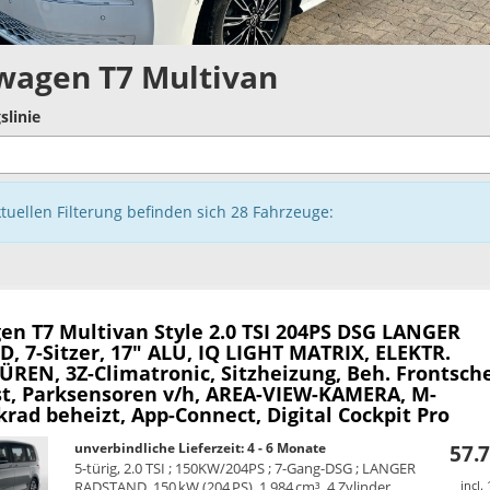
wagen T7 Multivan
slinie
ktuellen Filterung befinden sich
28
Fahrzeuge:
en T7 Multivan
Style 2.0 TSI 204PS DSG LANGER
, 7-Sitzer, 17" ALU, IQ LIGHT MATRIX, ELEKTR.
REN, 3Z-Climatronic, Sitzheizung, Beh. Frontsche
st, Parksensoren v/h, AREA-VIEW-KAMERA, M-
rad beheizt, App-Connect, Digital Cockpit Pro
unverbindliche Lieferzeit: 4 - 6 Monate
57.7
5-türig, 2.0 TSI ; 150KW/204PS ; 7-Gang-DSG ; LANGER
RADSTAND, 150 kW (204 PS), 1.984 cm³, 4 Zylinder,
incl.