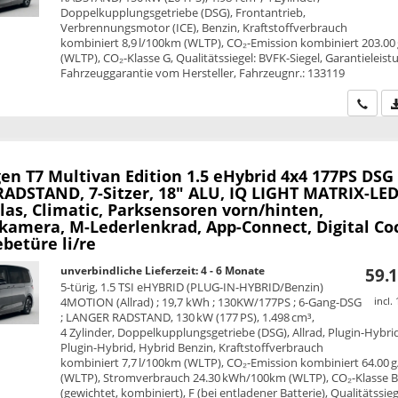
Doppelkupplungsgetriebe (DSG), Frontantrieb,
Verbrennungsmotor (ICE), Benzin, Kraftstoffverbrauch
kombiniert 8,9 l/100km (WLTP), CO₂-Emission kombiniert 203.00
(WLTP), CO₂-Klasse G, Qualitätssiegel: BVFK-Siegel, Garantieleist
Fahrzeuggarantie vom Hersteller, Fahrzeugnr.: 133119
Wir ru
en T7 Multivan
Edition 1.5 eHybrid 4x4 177PS DSG
ADSTAND, 7-Sitzer, 18" ALU, IQ LIGHT MATRIX-LED
las, Climatic, Parksensoren vorn/hinten,
kamera, M-Lederlenkrad, App-Connect, Digital Co
ebetüre li/re
unverbindliche Lieferzeit: 4 - 6 Monate
59.1
5-türig, 1.5 TSI eHYBRID (PLUG-IN-HYBRID/Benzin)
4MOTION (Allrad) ; 19,7 kWh ; 130KW/177PS ; 6-Gang-DSG
incl.
; LANGER RADSTAND, 130 kW (177 PS), 1.498 cm³,
4 Zylinder, Doppelkupplungsgetriebe (DSG), Allrad, Plugin-Hybri
Plugin-Hybrid, Hybrid Benzin, Kraftstoffverbrauch
kombiniert 7,7 l/100km (WLTP), CO₂-Emission kombiniert 64.00 
(WLTP), Stromverbrauch 24.30 kWh/100km (WLTP), CO₂-Klasse 
(gewichtet, kombiniert), F (bei entladener Batterie), Qualitätssie