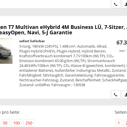
Wir ru
en T7 Multivan
eHybrid 4M Business LÜ, 7-Sitzer,
 easyOpen, Navi, 5-J Garantie
sofort lieferbar
67.3
5-türig, 180 kW (245 PS), 1.498 cm³, Automatik, Allrad,
Plugin-Hybrid (PHEV), Plugin-Hybrid, Hybrid Benzin,
incl.
Kraftstoffverbrauch kombiniert 7,7 l/100km (WLTP), CO₂-
Emission kombiniert 65.00 g/km (WLTP), Stromverbrauch
24.40 kWh/100km (WLTP), CO₂-Klasse B (gewichtet, kombiniert), 
entladener Batterie), Außenfarbe: Indiumgrau Metallic, Zustand,
Fahrfähigkeit: fahrtauglich, Garantieleistung: Fahrzeuggarantie,
Nichtraucher-Fahrzeug, Zustand, Beschaffenheit: Scheckheftgepf
Zustand: unfallfrei, Fahrzeugnr.: 130538
Wir ru
 pro Seite:
Seiten
50
100
250
1