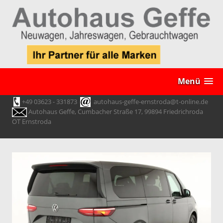
Menü
+49 03623 - 331873
autohaus-geffe-ernstroda@t-online.de
Autohaus Geffe, Cumbacher Straße 17, 99894 Friedrichroda
OT Ernstroda