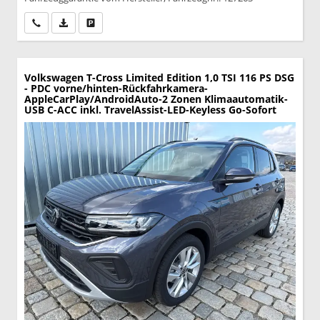
Wir rufen Sie an
PDF-Datei, Fahrzeugexposé drucken
Drucken, parken oder vergleichen
Volkswagen T-Cross
Limited Edition 1,0 TSI 116 PS DSG
- PDC vorne/hinten-Rückfahrkamera-
AppleCarPlay/AndroidAuto-2 Zonen Klimaautomatik-
USB C-ACC inkl. TravelAssist-LED-Keyless Go-Sofort