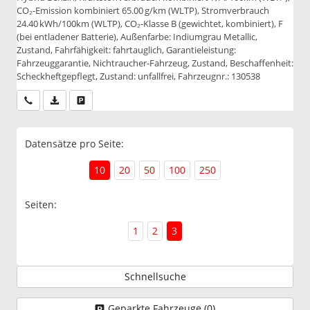
CO₂-Emission kombiniert 65.00 g/km (WLTP), Stromverbrauch
24.40 kWh/100km (WLTP), CO₂-Klasse B (gewichtet, kombiniert), F
(bei entladener Batterie), Außenfarbe: Indiumgrau Metallic,
Zustand, Fahrfähigkeit: fahrtauglich, Garantieleistung:
Fahrzeuggarantie, Nichtraucher-Fahrzeug, Zustand, Beschaffenheit:
Scheckheftgepflegt, Zustand: unfallfrei, Fahrzeugnr.: 130538
Wir rufen Sie an
PDF-Datei, Fahrzeugexposé drucken
Drucken, parken oder vergleichen
Datensätze pro Seite:
10
20
50
100
250
Seiten:
1
2
3
Schnellsuche
Geparkte Fahrzeuge (
0
)