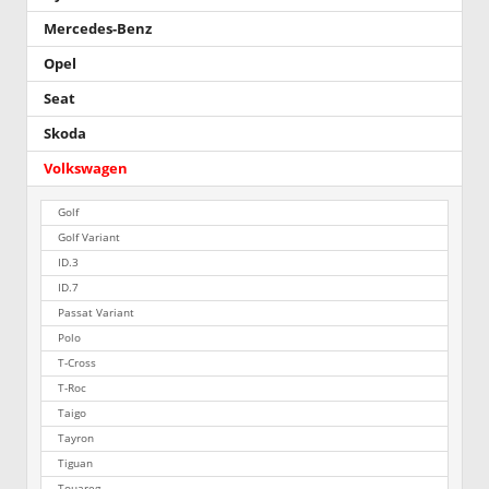
Mercedes-Benz
Opel
Seat
Skoda
Volkswagen
Golf
Golf Variant
ID.3
ID.7
Passat Variant
Polo
T-Cross
T-Roc
Taigo
Tayron
Tiguan
Touareg