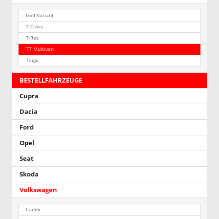
Golf Variant
T-Cross
T-Roc
T7 Multivan
Taigo
BESTELLFAHRZEUGE
Cupra
Dacia
Ford
Opel
Seat
Skoda
Volkswagen
Caddy