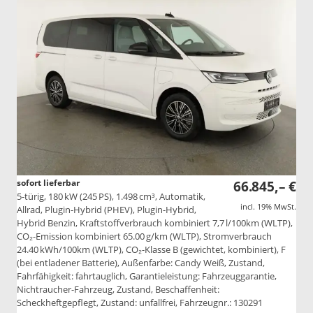
sofort lieferbar
66.845,– €
5-türig, 180 kW (245 PS), 1.498 cm³, Automatik,
incl. 19% MwSt.
Allrad, Plugin-Hybrid (PHEV), Plugin-Hybrid,
Hybrid Benzin, Kraftstoffverbrauch kombiniert 7,7 l/100km (WLTP),
CO₂-Emission kombiniert 65.00 g/km (WLTP), Stromverbrauch
24.40 kWh/100km (WLTP), CO₂-Klasse B (gewichtet, kombiniert), F
(bei entladener Batterie), Außenfarbe: Candy Weiß, Zustand,
Fahrfähigkeit: fahrtauglich, Garantieleistung: Fahrzeuggarantie,
Nichtraucher-Fahrzeug, Zustand, Beschaffenheit:
Scheckheftgepflegt, Zustand: unfallfrei, Fahrzeugnr.: 130291