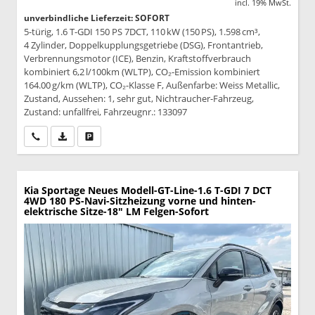
incl. 19% MwSt.
unverbindliche Lieferzeit: SOFORT
5-türig, 1.6 T-GDI 150 PS 7DCT, 110 kW (150 PS), 1.598 cm³,
4 Zylinder, Doppelkupplungsgetriebe (DSG), Frontantrieb,
Verbrennungsmotor (ICE), Benzin, Kraftstoffverbrauch
kombiniert 6,2 l/100km (WLTP), CO₂-Emission kombiniert
164.00 g/km (WLTP), CO₂-Klasse F, Außenfarbe: Weiss Metallic,
Zustand, Aussehen: 1, sehr gut, Nichtraucher-Fahrzeug,
Zustand: unfallfrei, Fahrzeugnr.: 133097
Wir rufen Sie an
PDF-Datei, Fahrzeugexposé drucken
Drucken, parken oder vergleichen
Kia Sportage
Neues Modell-GT-Line-1.6 T-GDI 7 DCT
4WD 180 PS-Navi-Sitzheizung vorne und hinten-
elektrische Sitze-18" LM Felgen-Sofort