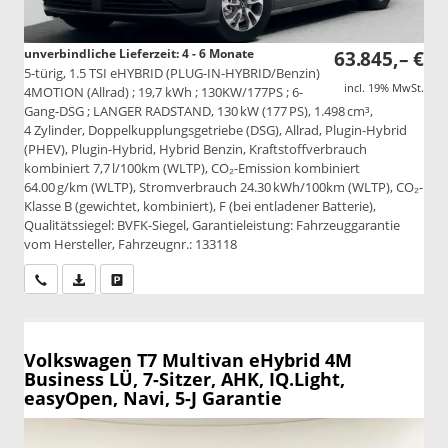
unverbindliche Lieferzeit: 4 - 6 Monate
63.845,– €
5-türig, 1.5 TSI eHYBRID (PLUG-IN-HYBRID/Benzin)
incl. 19% MwSt.
4MOTION (Allrad) ; 19,7 kWh ; 130KW/177PS ; 6-
Gang-DSG ; LANGER RADSTAND, 130 kW (177 PS), 1.498 cm³,
4 Zylinder, Doppelkupplungsgetriebe (DSG), Allrad, Plugin-Hybrid
(PHEV), Plugin-Hybrid, Hybrid Benzin, Kraftstoffverbrauch
kombiniert 7,7 l/100km (WLTP), CO₂-Emission kombiniert
64.00 g/km (WLTP), Stromverbrauch 24.30 kWh/100km (WLTP), CO₂-
Klasse B (gewichtet, kombiniert), F (bei entladener Batterie),
Qualitätssiegel: BVFK-Siegel, Garantieleistung: Fahrzeuggarantie
vom Hersteller, Fahrzeugnr.: 133118
Wir rufen Sie an
PDF-Datei, Fahrzeugexposé drucken
Drucken, parken oder vergleichen
Volkswagen T7 Multivan
eHybrid 4M
Business LÜ, 7-Sitzer, AHK, IQ.Light,
easyOpen, Navi, 5-J Garantie