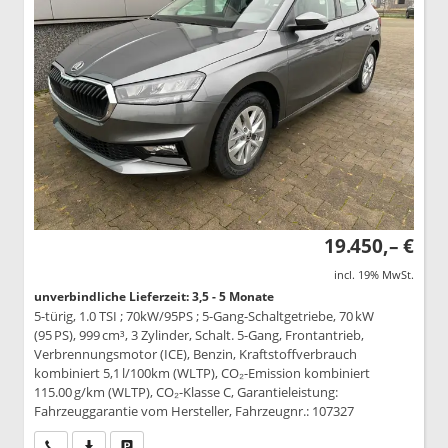
19.450,– €
incl. 19% MwSt.
unverbindliche Lieferzeit: 3,5 - 5 Monate
5-türig, 1.0 TSI ; 70kW/95PS ; 5-Gang-Schaltgetriebe, 70 kW
(95 PS), 999 cm³, 3 Zylinder, Schalt. 5-Gang, Frontantrieb,
Verbrennungsmotor (ICE), Benzin, Kraftstoffverbrauch
kombiniert 5,1 l/100km (WLTP), CO₂-Emission kombiniert
115.00 g/km (WLTP), CO₂-Klasse C, Garantieleistung:
Fahrzeuggarantie vom Hersteller, Fahrzeugnr.: 107327
Wir rufen Sie an
PDF-Datei, Fahrzeugexposé drucken
Drucken, parken oder vergleichen