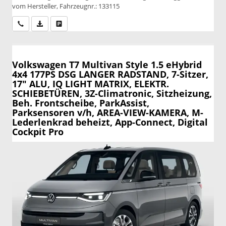
vom Hersteller, Fahrzeugnr.: 133115
Wir rufen Sie an
PDF-Datei, Fahrzeugexposé drucken
Drucken, parken oder vergleichen
Volkswagen T7 Multivan
Style 1.5 eHybrid
4x4 177PS DSG LANGER RADSTAND, 7-Sitzer,
17" ALU, IQ LIGHT MATRIX, ELEKTR.
SCHIEBETÜREN, 3Z-Climatronic, Sitzheizung,
Beh. Frontscheibe, ParkAssist,
Parksensoren v/h, AREA-VIEW-KAMERA, M-
Lederlenkrad beheizt, App-Connect, Digital
Cockpit Pro