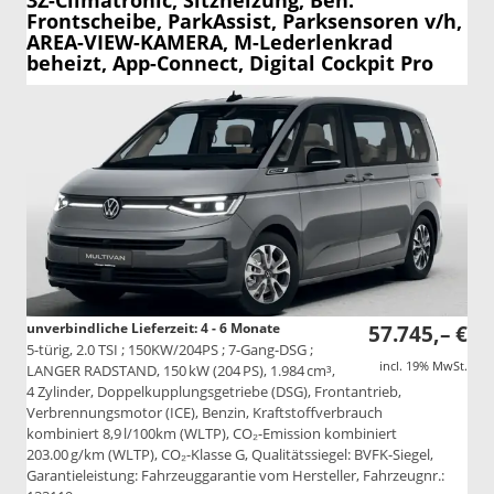
3Z-Climatronic, Sitzheizung, Beh.
Frontscheibe, ParkAssist, Parksensoren v/h,
AREA-VIEW-KAMERA, M-Lederlenkrad
beheizt, App-Connect, Digital Cockpit Pro
unverbindliche Lieferzeit: 4 - 6 Monate
57.745,– €
5-türig, 2.0 TSI ; 150KW/204PS ; 7-Gang-DSG ;
incl. 19% MwSt.
LANGER RADSTAND, 150 kW (204 PS), 1.984 cm³,
4 Zylinder, Doppelkupplungsgetriebe (DSG), Frontantrieb,
Verbrennungsmotor (ICE), Benzin, Kraftstoffverbrauch
kombiniert 8,9 l/100km (WLTP), CO₂-Emission kombiniert
203.00 g/km (WLTP), CO₂-Klasse G, Qualitätssiegel: BVFK-Siegel,
Garantieleistung: Fahrzeuggarantie vom Hersteller, Fahrzeugnr.: