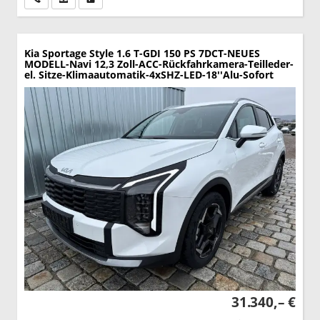
Kia Sportage
Style 1.6 T-GDI 150 PS 7DCT-NEUES
MODELL-Navi 12,3 Zoll-ACC-Rückfahrkamera-Teilleder-
el. Sitze-Klimaautomatik-4xSHZ-LED-18''Alu-Sofort
31.340,– €