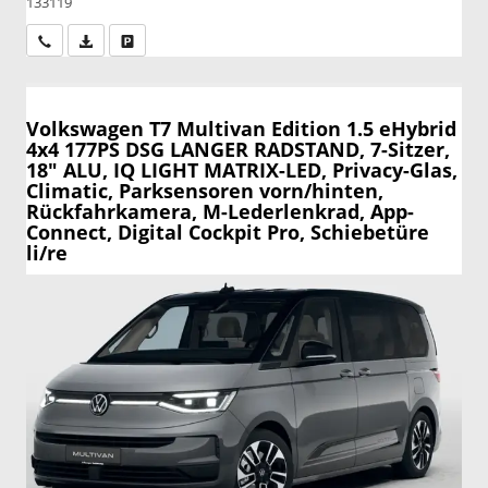
133119
Wir rufen Sie an
PDF-Datei, Fahrzeugexposé drucken
Drucken, parken oder vergleichen
Volkswagen T7 Multivan
Edition 1.5 eHybrid
4x4 177PS DSG LANGER RADSTAND, 7-Sitzer,
18" ALU, IQ LIGHT MATRIX-LED, Privacy-Glas,
Climatic, Parksensoren vorn/hinten,
Rückfahrkamera, M-Lederlenkrad, App-
Connect, Digital Cockpit Pro, Schiebetüre
li/re