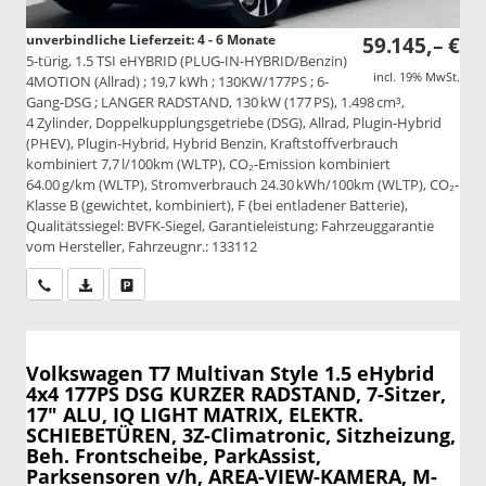
unverbindliche Lieferzeit: 4 - 6 Monate
59.145,– €
5-türig, 1.5 TSI eHYBRID (PLUG-IN-HYBRID/Benzin)
incl. 19% MwSt.
4MOTION (Allrad) ; 19,7 kWh ; 130KW/177PS ; 6-
Gang-DSG ; LANGER RADSTAND, 130 kW (177 PS), 1.498 cm³,
4 Zylinder, Doppelkupplungsgetriebe (DSG), Allrad, Plugin-Hybrid
(PHEV), Plugin-Hybrid, Hybrid Benzin, Kraftstoffverbrauch
kombiniert 7,7 l/100km (WLTP), CO₂-Emission kombiniert
64.00 g/km (WLTP), Stromverbrauch 24.30 kWh/100km (WLTP), CO₂-
Klasse B (gewichtet, kombiniert), F (bei entladener Batterie),
Qualitätssiegel: BVFK-Siegel, Garantieleistung: Fahrzeuggarantie
vom Hersteller, Fahrzeugnr.: 133112
Wir rufen Sie an
PDF-Datei, Fahrzeugexposé drucken
Drucken, parken oder vergleichen
Volkswagen T7 Multivan
Style 1.5 eHybrid
4x4 177PS DSG KURZER RADSTAND, 7-Sitzer,
17" ALU, IQ LIGHT MATRIX, ELEKTR.
SCHIEBETÜREN, 3Z-Climatronic, Sitzheizung,
Beh. Frontscheibe, ParkAssist,
Parksensoren v/h, AREA-VIEW-KAMERA, M-