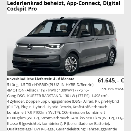
Lederlenkrad beheizt, App-Connect, Digital
Cockpit Pro
unverbindliche Lieferzeit: 4 - 6 Monate
61.645,– €
5-türig, 1.5 TSI eHYBRID (PLUG-IN-HYBRID/Benzin)
incl. 19% MwSt.
4MOTION (Allrad) ; 19,7 kWh ; 130KW/177PS ; 6-
Gang-DSG ; KURZER RADSTAND, 130 kW (177 PS), 1.498 cm³,
4 Zylinder, Doppelkupplungsgetriebe (DSG), Allrad, Plugin-Hybrid
(PHEV), Plugin-Hybrid, Hybrid Benzin, Kraftstoffverbrauch
kombiniert 7,9 l/100km (WLTP), CO₂-Emission kombiniert
63.00 g/km (WLTP), Stromverbrauch 24.10 kWh/100km (WLTP), CO₂-
Klasse B (gewichtet, kombiniert), F (bei entladener Batterie),
Qualitätssiegel: BVFK-Siegel, Garantieleistung: Fahrzeuggarantie