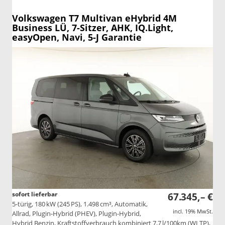
Volkswagen T7 Multivan
eHybrid 4M
Business LÜ, 7-Sitzer, AHK, IQ.Light,
easyOpen, Navi, 5-J Garantie
sofort lieferbar
67.345,– €
5-türig, 180 kW (245 PS), 1.498 cm³, Automatik,
incl. 19% MwSt.
Allrad, Plugin-Hybrid (PHEV), Plugin-Hybrid,
Hybrid Benzin, Kraftstoffverbrauch kombiniert 7,7 l/100km (WLTP),