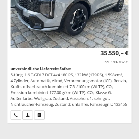
35.550,– €
incl. 19% MwSt.
unverbindliche Lieferzeit: Sofort
5-türig, 1.6 T-GDI 7 DCT 4x4 180 PS, 132 kW (179 PS), 1.598 cm³,
4 Zylinder, Automatik, Allrad, Verbrennungsmotor (ICE), Benzin,
Kraftstoffverbrauch kombiniert 7,3 l/100km (WLTP), CO₂-
Emission kombiniert 177.00 g/km (WLTP), CO₂-Klasse G,
Außenfarbe: Wolfgrau, Zustand, Aussehen: 1, sehr gut,
Nichtraucher-Fahrzeug, Zustand: unfallfrei, Fahrzeugnr.: 132456
Wir rufen Sie an
PDF-Datei, Fahrzeugexposé drucken
Drucken, parken oder vergleichen