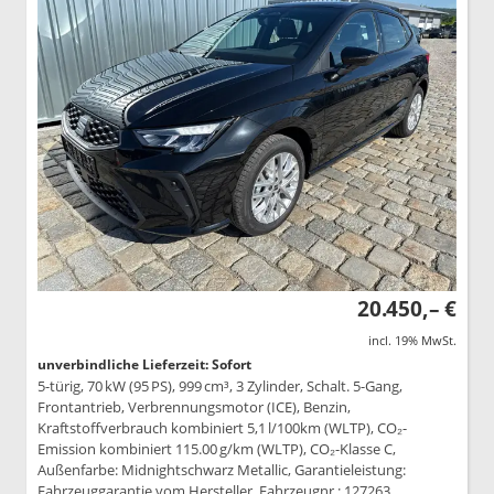
20.450,– €
incl. 19% MwSt.
unverbindliche Lieferzeit: Sofort
5-türig, 70 kW (95 PS), 999 cm³, 3 Zylinder, Schalt. 5-Gang,
Frontantrieb, Verbrennungsmotor (ICE), Benzin,
Kraftstoffverbrauch kombiniert 5,1 l/100km (WLTP), CO₂-
Emission kombiniert 115.00 g/km (WLTP), CO₂-Klasse C,
Außenfarbe: Midnightschwarz Metallic, Garantieleistung:
Fahrzeuggarantie vom Hersteller, Fahrzeugnr.: 127263