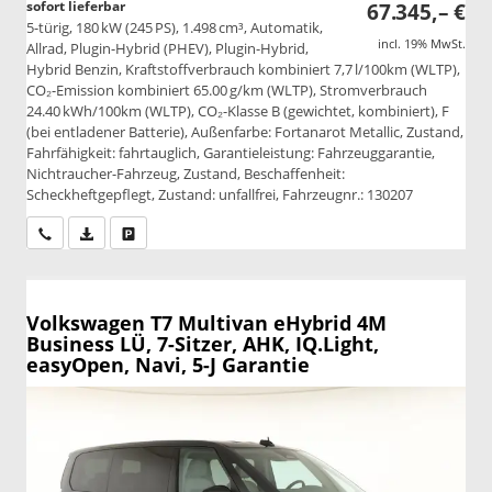
sofort lieferbar
67.345,– €
5-türig, 180 kW (245 PS), 1.498 cm³, Automatik,
incl. 19% MwSt.
Allrad, Plugin-Hybrid (PHEV), Plugin-Hybrid,
Hybrid Benzin, Kraftstoffverbrauch kombiniert 7,7 l/100km (WLTP),
CO₂-Emission kombiniert 65.00 g/km (WLTP), Stromverbrauch
24.40 kWh/100km (WLTP), CO₂-Klasse B (gewichtet, kombiniert), F
(bei entladener Batterie), Außenfarbe: Fortanarot Metallic, Zustand,
Fahrfähigkeit: fahrtauglich, Garantieleistung: Fahrzeuggarantie,
Nichtraucher-Fahrzeug, Zustand, Beschaffenheit:
Scheckheftgepflegt, Zustand: unfallfrei, Fahrzeugnr.: 130207
Wir rufen Sie an
PDF-Datei, Fahrzeugexposé drucken
Drucken, parken oder vergleichen
Volkswagen T7 Multivan
eHybrid 4M
Business LÜ, 7-Sitzer, AHK, IQ.Light,
easyOpen, Navi, 5-J Garantie