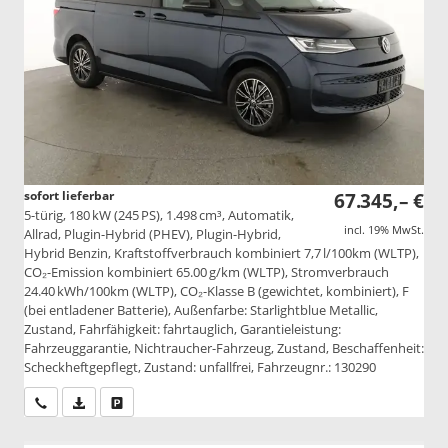
sofort lieferbar
67.345,– €
5-türig, 180 kW (245 PS), 1.498 cm³, Automatik,
incl. 19% MwSt.
Allrad, Plugin-Hybrid (PHEV), Plugin-Hybrid,
Hybrid Benzin, Kraftstoffverbrauch kombiniert 7,7 l/100km (WLTP),
CO₂-Emission kombiniert 65.00 g/km (WLTP), Stromverbrauch
24.40 kWh/100km (WLTP), CO₂-Klasse B (gewichtet, kombiniert), F
(bei entladener Batterie), Außenfarbe: Starlightblue Metallic,
Zustand, Fahrfähigkeit: fahrtauglich, Garantieleistung:
Fahrzeuggarantie, Nichtraucher-Fahrzeug, Zustand, Beschaffenheit:
Scheckheftgepflegt, Zustand: unfallfrei, Fahrzeugnr.: 130290
Wir rufen Sie an
PDF-Datei, Fahrzeugexposé drucken
Drucken, parken oder vergleichen