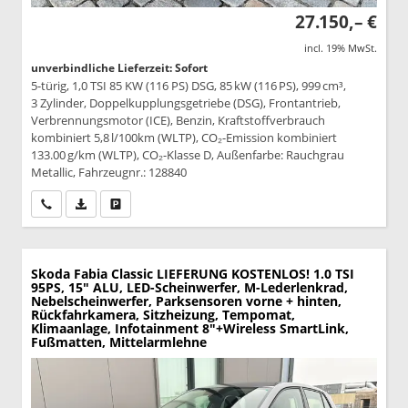
27.150,– €
incl. 19% MwSt.
unverbindliche Lieferzeit: Sofort
5-türig, 1,0 TSI 85 KW (116 PS) DSG, 85 kW (116 PS), 999 cm³,
3 Zylinder, Doppelkupplungsgetriebe (DSG), Frontantrieb,
Verbrennungsmotor (ICE), Benzin, Kraftstoffverbrauch
kombiniert 5,8 l/100km (WLTP), CO₂-Emission kombiniert
133.00 g/km (WLTP), CO₂-Klasse D, Außenfarbe: Rauchgrau
Metallic, Fahrzeugnr.: 128840
Wir rufen Sie an
PDF-Datei, Fahrzeugexposé drucken
Drucken, parken oder vergleichen
Skoda Fabia
Classic LIEFERUNG KOSTENLOS! 1.0 TSI
95PS, 15" ALU, LED-Scheinwerfer, M-Lederlenkrad,
Nebelscheinwerfer, Parksensoren vorne + hinten,
Rückfahrkamera, Sitzheizung, Tempomat,
Klimaanlage, Infotainment 8"+Wireless SmartLink,
Fußmatten, Mittelarmlehne