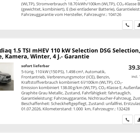
(WLTP), Stromverbrauch 18.70 kWh/100km (WLTP), CO₂-Klasse 
(gewichtet, kombiniert), E (bei entladener Batterie), Garantieleis
Fahrzeuggarantie vom Hersteller, Fahrzeugnr.: 104126
Wir ru
diaq
1.5 TSI mHEV 110 kW Selection DSG Selection
e, Kamera, Winter, 4 J.- Garantie
sofort lieferbar
39.3
5-türig, 110 kW (150 PS), 1.498 cm³, Automatik,
Frontantrieb, Verbrennungsmotor (ICE), Benzin,
incl.
Kraftstoffverbrauch kombiniert 6 l/100km (WLTP), CO₂-
Emission kombiniert 138.00 g/km (WLTP), CO₂-Klasse E, Außenfa
Graphite Grau Metallic, Zustand, Fahrfähigkeit: fahrtauglich,
Garantieleistung: Fahrzeuggarantie, Nichtraucher-Fahrzeug, Zus
Beschaffenheit: Scheckheftgepflegt, Zustand: unfallfrei, Erstzula
01.07.2026, Kilometerstand: 1.000 km, Fahrzeugnr.: 132428
Wir ru