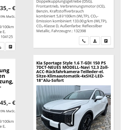
Doppelkupplungsgetriebe (DSG),
Frontantrieb, Verbrennungsmotor (ICE),
35,– €
Benzin, Kraftstoffverbrauch
kombiniert 5,8 l/100km (WLTP), CO₂-
 19% MwSt.
Emission kombiniert 133.00 g/km (WLTP),
CO₂-Klasse D, Außenfarbe: Reflexsilber
 l/100km
Metallic, Fahrzeugnr.: 132398
e E,
: 104125
Wir rufen Sie an
PDF-Datei, Fahrzeu
Drucken, park
fen Sie an
PDF-Datei, Fahrzeugexposé drucken
Drucken, parken oder vergleichen
Kia Sportage
Style 1.6 T-GDI 150 PS
7DCT-NEUES MODELL-Navi 12,3 Zoll-
rung
ACC-Rückfahrkamera-Teilleder-el.
en
Sitze-Klimaautomatik-4xSHZ-LED-
18''Alu-Sofort
zung,
+
45,– €
 19% MwSt.
 l/100km
e E,