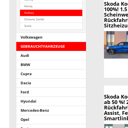
Skoda Ko
Karoq
100%! 1.5
Kodiaq
Scheinwe
Rückfahr
Octavia Combi
Sitzheiz
Scala
Volkswagen
GEBRAUCHTFAHRZEUGE
Audi
BMW
Cupra
Dacia
Ford
Skoda Ko
ab 50 %! 
Hyundai
Rückfahr
Mercedes-Benz
Assist, F
Smartlink
Opel