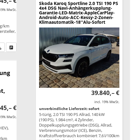
45,– €
Skoda Karoq
Sportline 2.0 TSI 190 PS
4x4 DSG Navi-Anhängerkupplung-
 19% MwSt.
Garantie-LED-Matrix-AppleCarPlay-
Android-Auto-ACC-Kessy-2-Zonen-
Klimaautomatik-18''Alu-Sofort
 g/km
rsteller,
fen Sie an
PDF-Datei, Fahrzeugexposé drucken
Drucken, parken oder vergleichen
rung
t,
39.840,– €
incl. 19% MwSt.
45,– €
unverbindliche Lieferzeit: sofort
5-türig, 2.0 TSI 190 PS Allrad, 140 kW
 19% MwSt.
(190 PS), 1.984 cm³, 4 Zylinder,
Doppelkupplungsgetriebe (DSG), Allrad,
HEV),
Verbrennungsmotor (ICE), Benzin,
Kraftstoffverbrauch kombiniert 7,6 l/100km
g/km