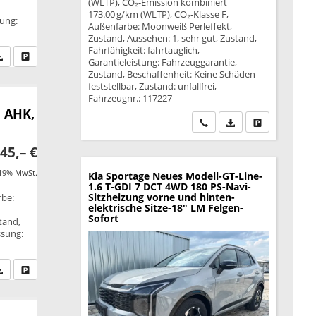
(WLTP), CO₂-Emission kombiniert
B
173.00 g/km (WLTP), CO₂-Klasse F,
tung:
Außenfarbe: Moonweiß Perleffekt,
Zustand, Aussehen: 1, sehr gut, Zustand,
Fahrfähigkeit: fahrtauglich,
fen Sie an
PDF-Datei, Fahrzeugexposé drucken
Drucken, parken oder vergleichen
Garantieleistung: Fahrzeuggarantie,
Zustand, Beschaffenheit: Keine Schäden
feststellbar, Zustand: unfallfrei,
Fahrzeugnr.: 117227
, AHK,
Wir rufen Sie an
PDF-Datei, Fahrzeu
Drucken, park
45,– €
 19% MwSt.
Kia Sportage
Neues Modell-GT-Line-
1.6 T-GDI 7 DCT 4WD 180 PS-Navi-
Sitzheizung vorne und hinten-
rbe:
elektrische Sitze-18" LM Felgen-
Sofort
tand,
ssung:
fen Sie an
PDF-Datei, Fahrzeugexposé drucken
Drucken, parken oder vergleichen