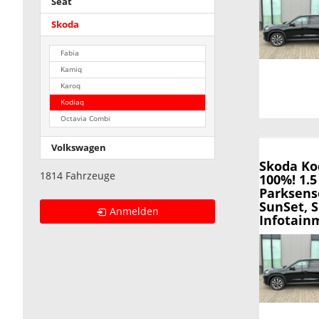
Seat
Skoda
Fabia
Kamiq
Karoq
Kodiaq
Octavia Combi
Volkswagen
Skoda Ko
1814 Fahrzeuge
100%! 1.5
Parksens
SunSet, S
Anmelden
Infotainm