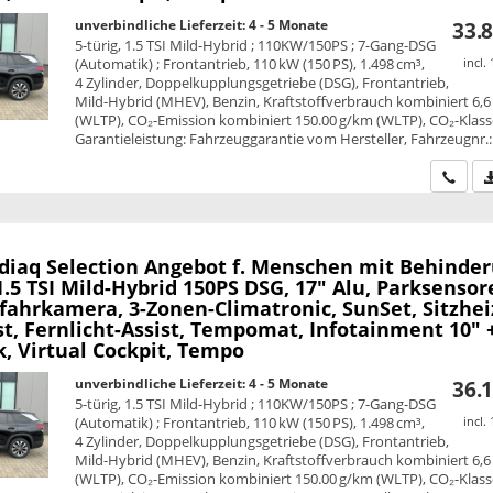
unverbindliche Lieferzeit: 4 - 5 Monate
33.8
5-türig, 1.5 TSI Mild-Hybrid ; 110KW/150PS ; 7-Gang-DSG
(Automatik) ; Frontantrieb, 110 kW (150 PS), 1.498 cm³,
incl.
4 Zylinder, Doppelkupplungsgetriebe (DSG), Frontantrieb,
Mild-Hybrid (MHEV), Benzin, Kraftstoffverbrauch kombiniert 6,6
(WLTP), CO₂-Emission kombiniert 150.00 g/km (WLTP), CO₂-Klass
Garantieleistung: Fahrzeuggarantie vom Hersteller, Fahrzeugnr.
Wir ru
diaq
Selection Angebot f. Menschen mit Behinde
1.5 TSI Mild-Hybrid 150PS DSG, 17" Alu, Parksensor
fahrkamera, 3-Zonen-Climatronic, SunSet, Sitzhei
st, Fernlicht-Assist, Tempomat, Infotainment 10" 
, Virtual Cockpit, Tempo
unverbindliche Lieferzeit: 4 - 5 Monate
36.1
5-türig, 1.5 TSI Mild-Hybrid ; 110KW/150PS ; 7-Gang-DSG
(Automatik) ; Frontantrieb, 110 kW (150 PS), 1.498 cm³,
incl.
4 Zylinder, Doppelkupplungsgetriebe (DSG), Frontantrieb,
Mild-Hybrid (MHEV), Benzin, Kraftstoffverbrauch kombiniert 6,6
(WLTP), CO₂-Emission kombiniert 150.00 g/km (WLTP), CO₂-Klass