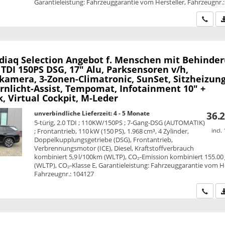
Garantieleistung: Fahrzeuggarantie vom Hersteller, Fahrzeugnr.
Wir ru
diaq
Selection Angebot f. Menschen mit Behinde
 TDI 150PS DSG, 17" Alu, Parksensoren v/h,
kamera, 3-Zonen-Climatronic, SunSet, Sitzheizung
ernlicht-Assist, Tempomat, Infotainment 10" +
, Virtual Cockpit, M-Leder
unverbindliche Lieferzeit: 4 - 5 Monate
36.2
5-türig, 2.0 TDI ; 110KW/150PS ; 7-Gang-DSG (AUTOMATIK)
; Frontantrieb, 110 kW (150 PS), 1.968 cm³, 4 Zylinder,
incl.
Doppelkupplungsgetriebe (DSG), Frontantrieb,
Verbrennungsmotor (ICE), Diesel, Kraftstoffverbrauch
kombiniert 5,9 l/100km (WLTP), CO₂-Emission kombiniert 155.00
(WLTP), CO₂-Klasse E, Garantieleistung: Fahrzeuggarantie vom He
Fahrzeugnr.: 104127
Wir ru