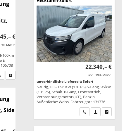
Hecktüren-Sofort
rung
tz,
45,– €
 19% MwSt.
 l/100km
e E,
: 106708
22.340,– €
fen Sie an
PDF-Datei, Fahrzeugexposé drucken
Drucken, parken oder vergleichen
incl. 19% MwSt.
unverbindliche Lieferzeit: Sofort
5-türig, DIG-T 96 KW (130 PS) 6-Gang, 96 kW
(131 PS), Schalt. 6-Gang, Frontantrieb,
Verbrennungsmotor (ICE), Benzin,
rung
Außenfarbe: Weiss, Fahrzeugnr.: 131776
, Side
Wir rufen Sie an
PDF-Datei, Fahrzeu
Drucken, park