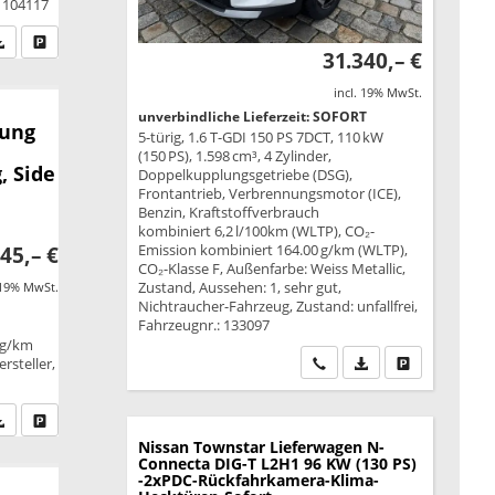
: 104117
fen Sie an
PDF-Datei, Fahrzeugexposé drucken
Drucken, parken oder vergleichen
31.340,– €
incl. 19% MwSt.
unverbindliche Lieferzeit: SOFORT
rung
5-türig, 1.6 T-GDI 150 PS 7DCT, 110 kW
(150 PS), 1.598 cm³, 4 Zylinder,
, Side
Doppelkupplungsgetriebe (DSG),
Frontantrieb, Verbrennungsmotor (ICE),
Benzin, Kraftstoffverbrauch
kombiniert 6,2 l/100km (WLTP), CO₂-
Emission kombiniert 164.00 g/km (WLTP),
45,– €
CO₂-Klasse F, Außenfarbe: Weiss Metallic,
Zustand, Aussehen: 1, sehr gut,
 19% MwSt.
Nichtraucher-Fahrzeug, Zustand: unfallfrei,
Fahrzeugnr.: 133097
 g/km
Wir rufen Sie an
PDF-Datei, Fahrzeu
Drucken, park
rsteller,
fen Sie an
PDF-Datei, Fahrzeugexposé drucken
Drucken, parken oder vergleichen
Nissan Townstar Lieferwagen
N-
Connecta DIG-T L2H1 96 KW (130 PS)
-2xPDC-Rückfahrkamera-Klima-