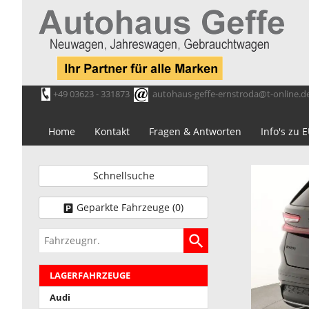
+49 03623 - 331873
autohaus-geffe-ernstroda@t-online.d
Home
Kontakt
Fragen & Antworten
Info's zu
Schnellsuche
Geparkte Fahrzeuge (
0
)
Fahrzeugnr.
LAGERFAHRZEUGE
Audi