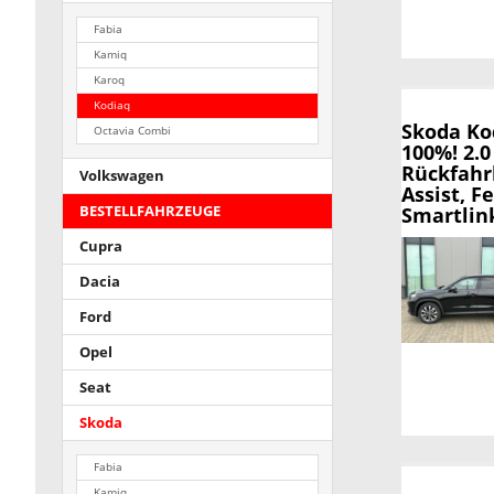
Fabia
Kamiq
Karoq
Kodiaq
Skoda Ko
Octavia Combi
100%! 2.0
Rückfahr
Volkswagen
Assist, F
BESTELLFAHRZEUGE
Smartlink
Cupra
Dacia
Ford
Opel
Seat
Skoda
Fabia
Kamiq