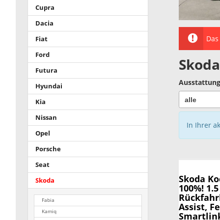
Cupra
Dacia
Das 
Fiat
Ford
Skoda
Futura
Ausstattung
Hyundai
Kia
Nissan
In Ihrer a
Opel
Porsche
Seat
Skoda Ko
Skoda
100%! 1.5
Rückfahr
Fabia
Assist, F
Kamiq
Smartlink