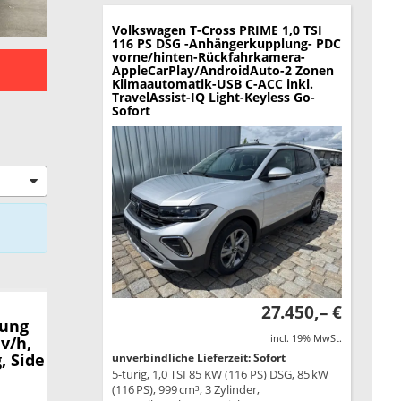
Volkswagen T-Cross
PRIME 1,0 TSI
116 PS DSG -Anhängerkupplung- PDC
vorne/hinten-Rückfahrkamera-
AppleCarPlay/AndroidAuto-2 Zonen
Klimaautomatik-USB C-ACC inkl.
TravelAssist-IQ Light-Keyless Go-
Sofort
27.450,– €
rung
incl. 19% MwSt.
v/h,
, Side
unverbindliche Lieferzeit: Sofort
5-türig, 1,0 TSI 85 KW (116 PS) DSG, 85 kW
(116 PS), 999 cm³, 3 Zylinder,