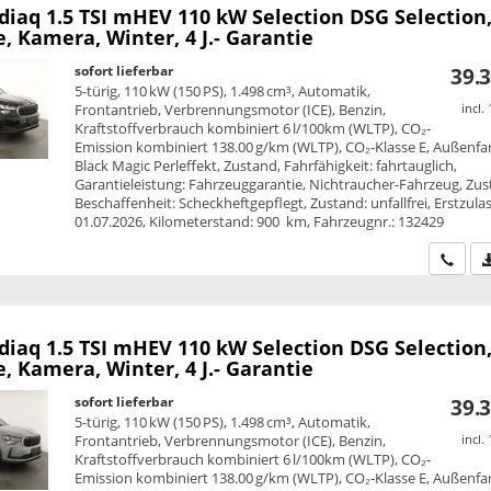
diaq
1.5 TSI mHEV 110 kW Selection DSG Selection
e, Kamera, Winter, 4 J.- Garantie
sofort lieferbar
39.3
5-türig, 110 kW (150 PS), 1.498 cm³, Automatik,
Frontantrieb, Verbrennungsmotor (ICE), Benzin,
incl.
Kraftstoffverbrauch kombiniert 6 l/100km (WLTP), CO₂-
Emission kombiniert 138.00 g/km (WLTP), CO₂-Klasse E, Außenfa
Black Magic Perleffekt, Zustand, Fahrfähigkeit: fahrtauglich,
Garantieleistung: Fahrzeuggarantie, Nichtraucher-Fahrzeug, Zus
Beschaffenheit: Scheckheftgepflegt, Zustand: unfallfrei, Erstzula
01.07.2026, Kilometerstand: 900 km, Fahrzeugnr.: 132429
Wir ru
diaq
1.5 TSI mHEV 110 kW Selection DSG Selection
e, Kamera, Winter, 4 J.- Garantie
sofort lieferbar
39.3
5-türig, 110 kW (150 PS), 1.498 cm³, Automatik,
Frontantrieb, Verbrennungsmotor (ICE), Benzin,
incl.
Kraftstoffverbrauch kombiniert 6 l/100km (WLTP), CO₂-
Emission kombiniert 138.00 g/km (WLTP), CO₂-Klasse E, Außenfa