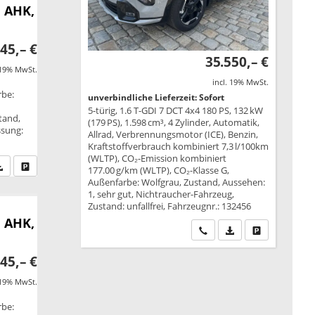
, AHK,
45,– €
35.550,– €
 19% MwSt.
incl. 19% MwSt.
rbe:
unverbindliche Lieferzeit: Sofort
5-türig, 1.6 T-GDI 7 DCT 4x4 180 PS, 132 kW
tand,
(179 PS), 1.598 cm³, 4 Zylinder, Automatik,
ssung:
Allrad, Verbrennungsmotor (ICE), Benzin,
Kraftstoffverbrauch kombiniert 7,3 l/100km
(WLTP), CO₂-Emission kombiniert
fen Sie an
PDF-Datei, Fahrzeugexposé drucken
Drucken, parken oder vergleichen
177.00 g/km (WLTP), CO₂-Klasse G,
Außenfarbe: Wolfgrau, Zustand, Aussehen:
1, sehr gut, Nichtraucher-Fahrzeug,
Zustand: unfallfrei, Fahrzeugnr.: 132456
, AHK,
Wir rufen Sie an
PDF-Datei, Fahrzeu
Drucken, park
45,– €
 19% MwSt.
rbe: