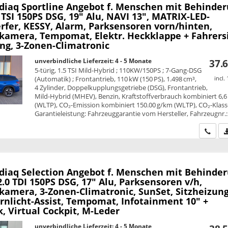
diaq
Sportline Angebot f. Menschen mit Behinde
 TSI 150PS DSG, 19" Alu, NAVI 13", MATRIX-LED-
rfer, KESSY, Alarm, Parksensoren vorn/hinten,
kamera, Tempomat, Elektr. Heckklappe + Fahrersi
ung, 3-Zonen-Climatronic
unverbindliche Lieferzeit: 4 - 5 Monate
37.6
5-türig, 1.5 TSI Mild-Hybrid ; 110KW/150PS ; 7-Gang-DSG
(Automatik) ; Frontantrieb, 110 kW (150 PS), 1.498 cm³,
incl.
4 Zylinder, Doppelkupplungsgetriebe (DSG), Frontantrieb,
Mild-Hybrid (MHEV), Benzin, Kraftstoffverbrauch kombiniert 6,6
(WLTP), CO₂-Emission kombiniert 150.00 g/km (WLTP), CO₂-Klass
Garantieleistung: Fahrzeuggarantie vom Hersteller, Fahrzeugnr.
Wir ru
diaq
Selection Angebot f. Menschen mit Behinde
2.0 TDI 150PS DSG, 17" Alu, Parksensoren v/h,
kamera, 3-Zonen-Climatronic, SunSet, Sitzheizung
ernlicht-Assist, Tempomat, Infotainment 10" +
, Virtual Cockpit, M-Leder
unverbindliche Lieferzeit: 4 - 5 Monate