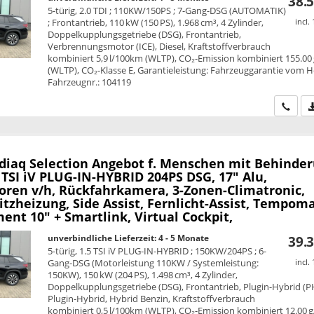
38.5
5-türig, 2.0 TDI ; 110KW/150PS ; 7-Gang-DSG (AUTOMATIK)
; Frontantrieb, 110 kW (150 PS), 1.968 cm³, 4 Zylinder,
incl.
Doppelkupplungsgetriebe (DSG), Frontantrieb,
Verbrennungsmotor (ICE), Diesel, Kraftstoffverbrauch
kombiniert 5,9 l/100km (WLTP), CO₂-Emission kombiniert 155.00
(WLTP), CO₂-Klasse E, Garantieleistung: Fahrzeuggarantie vom He
Fahrzeugnr.: 104119
Wir ru
diaq
Selection Angebot f. Menschen mit Behinde
 TSI iV PLUG-IN-HYBRID 204PS DSG, 17" Alu,
oren v/h, Rückfahrkamera, 3-Zonen-Climatronic,
itzheizung, Side Assist, Fernlicht-Assist, Tempoma
ent 10" + Smartlink, Virtual Cockpit,
unverbindliche Lieferzeit: 4 - 5 Monate
39.3
5-türig, 1.5 TSI iV PLUG-IN-HYBRID ; 150KW/204PS ; 6-
Gang-DSG (Motorleistung 110KW / Systemleistung:
incl.
150KW), 150 kW (204 PS), 1.498 cm³, 4 Zylinder,
Doppelkupplungsgetriebe (DSG), Frontantrieb, Plugin-Hybrid (P
Plugin-Hybrid, Hybrid Benzin, Kraftstoffverbrauch
kombiniert 0,5 l/100km (WLTP), CO₂-Emission kombiniert 12.00 