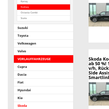
Karoq
Kodiaq
Octavia Combi
Scala
Suzuki
Toyota
Volkswagen
Volvo
Skoda Ko
VORLAUFFAHRZEUGE
ab 50 %! 
Cupra
v/h, Rück
Side Assi
Dacia
Smartlink
Fiat
Hyundai
Kia
Skoda