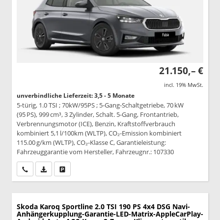
21.150,– €
incl. 19% MwSt.
unverbindliche Lieferzeit: 3,5 - 5 Monate
5-türig, 1.0 TSI ; 70kW/95PS ; 5-Gang-Schaltgetriebe, 70 kW
(95 PS), 999 cm³, 3 Zylinder, Schalt. 5-Gang, Frontantrieb,
Verbrennungsmotor (ICE), Benzin, Kraftstoffverbrauch
kombiniert 5,1 l/100km (WLTP), CO₂-Emission kombiniert
115.00 g/km (WLTP), CO₂-Klasse C, Garantieleistung:
Fahrzeuggarantie vom Hersteller, Fahrzeugnr.: 107330
Wir rufen Sie an
PDF-Datei, Fahrzeugexposé drucken
Drucken, parken oder vergleichen
Skoda Karoq
Sportline 2.0 TSI 190 PS 4x4 DSG Navi-
Anhängerkupplung-Garantie-LED-Matrix-AppleCarPlay-