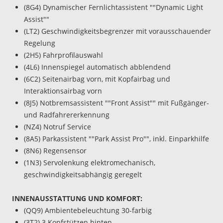
(8G4) Dynamischer Fernlichtassistent ""Dynamic Light
Assist""
(LT2) Geschwindigkeitsbegrenzer mit vorausschauender
Regelung
(2H5) Fahrprofilauswahl
(4L6) Innenspiegel automatisch abblendend
(6C2) Seitenairbag vorn, mit Kopfairbag und
Interaktionsairbag vorn
(8J5) Notbremsassistent ""Front Assist"" mit Fußgänger-
und Radfahrererkennung
(NZ4) Notruf Service
(8A5) Parkassistent ""Park Assist Pro"", inkl. Einparkhilfe
(8N6) Regensensor
(1N3) Servolenkung elektromechanisch,
geschwindigkeitsabhängig geregelt
INNENAUSSTATTUNG UND KOMFORT:
(QQ9) Ambientebeleuchtung 30-farbig
(3T2) 3 Kopfstützen hinten