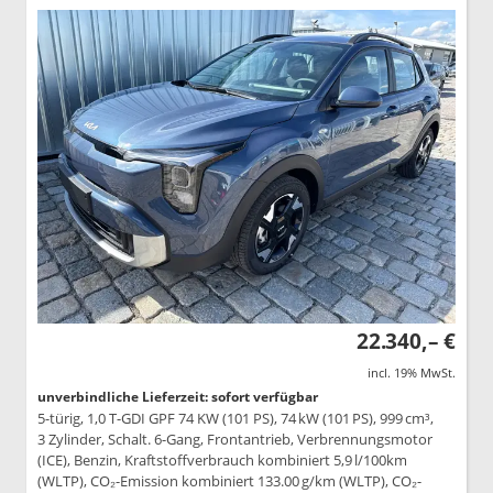
22.340,– €
incl. 19% MwSt.
unverbindliche Lieferzeit: sofort verfügbar
5-türig, 1,0 T-GDI GPF 74 KW (101 PS), 74 kW (101 PS), 999 cm³,
3 Zylinder, Schalt. 6-Gang, Frontantrieb, Verbrennungsmotor
(ICE), Benzin, Kraftstoffverbrauch kombiniert 5,9 l/100km
(WLTP), CO₂-Emission kombiniert 133.00 g/km (WLTP), CO₂-