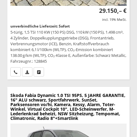
29.150,– €
incl. 19% MwSt.
unverbindliche Lieferzeit: Sofort
5-türig, 1,5 TSI 110 KW (150 PS) DSG, 110 kW (150 PS), 1.498 cm³,
4 Zylinder, Doppelkupplungsgetriebe (DSG), Frontantrieb,
Verbrennungsmotor (ICE), Benzin, Kraftstoffverbrauch
kombiniert 6,1 l/100km (WLTP), CO₂-Emission kombiniert
138.00 g/km (WLTP), CO₂-Klasse E, Außenfarbe: Schwarz Metallic,
Fahrzeugnr.: 128845
Wir rufen Sie an
PDF-Datei, Fahrzeugexposé drucken
Drucken, parken oder vergleichen
Skoda Fabia
Dynamic 1.0 TSI 95PS, 5 JAHRE GARANTIE,
16" ALU schwarz, Sportfahrwerk, SunSet,
Parksensoren vo/hi, Kamera, Kessy, Alarm, Toter-
Winkel, Virtual Cockpit 10", LED-Scheinwerfer, M-
Lederlenkrad beheizt, NSW Sitzheizung, Tempomat,
Climatronic, Radio 8"+Smartlink