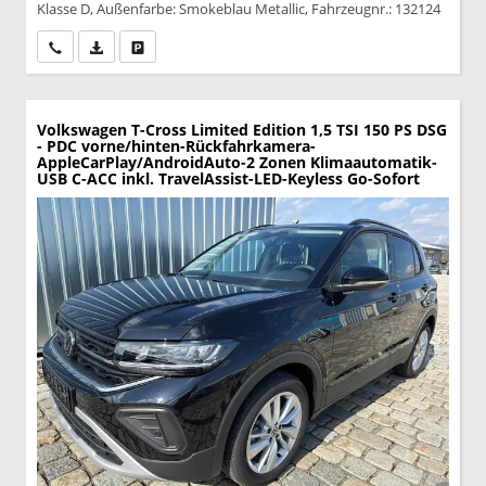
Klasse D, Außenfarbe: Smokeblau Metallic, Fahrzeugnr.: 132124
Wir rufen Sie an
PDF-Datei, Fahrzeugexposé drucken
Drucken, parken oder vergleichen
Volkswagen T-Cross
Limited Edition 1,5 TSI 150 PS DSG
- PDC vorne/hinten-Rückfahrkamera-
AppleCarPlay/AndroidAuto-2 Zonen Klimaautomatik-
USB C-ACC inkl. TravelAssist-LED-Keyless Go-Sofort