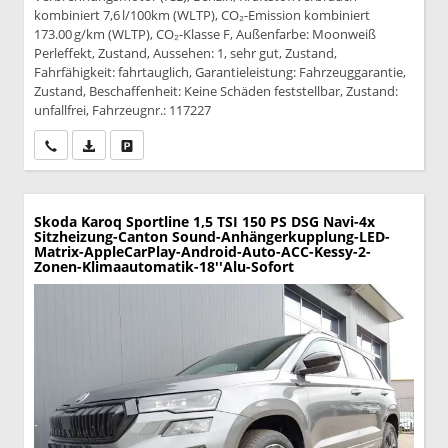
kombiniert 7,6 l/100km (WLTP), CO₂-Emission kombiniert
173.00 g/km (WLTP), CO₂-Klasse F, Außenfarbe: Moonweiß
Perleffekt, Zustand, Aussehen: 1, sehr gut, Zustand,
Fahrfähigkeit: fahrtauglich, Garantieleistung: Fahrzeuggarantie,
Zustand, Beschaffenheit: Keine Schäden feststellbar, Zustand:
unfallfrei, Fahrzeugnr.: 117227
Wir rufen Sie an
PDF-Datei, Fahrzeugexposé drucken
Drucken, parken oder vergleichen
Skoda Karoq
Sportline 1,5 TSI 150 PS DSG Navi-4x
Sitzheizung-Canton Sound-Anhängerkupplung-LED-
Matrix-AppleCarPlay-Android-Auto-ACC-Kessy-2-
Zonen-Klimaautomatik-18''Alu-Sofort