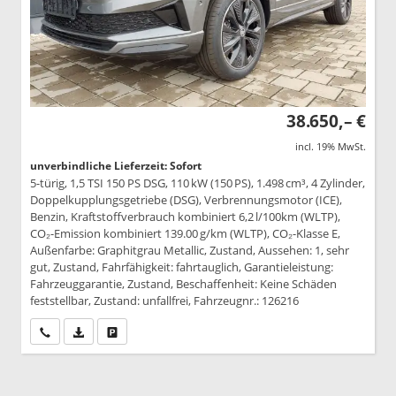
38.650,– €
incl. 19% MwSt.
unverbindliche Lieferzeit: Sofort
5-türig, 1,5 TSI 150 PS DSG, 110 kW (150 PS), 1.498 cm³, 4 Zylinder,
Doppelkupplungsgetriebe (DSG), Verbrennungsmotor (ICE),
Benzin, Kraftstoffverbrauch kombiniert 6,2 l/100km (WLTP),
CO₂-Emission kombiniert 139.00 g/km (WLTP), CO₂-Klasse E,
Außenfarbe: Graphitgrau Metallic, Zustand, Aussehen: 1, sehr
gut, Zustand, Fahrfähigkeit: fahrtauglich, Garantieleistung:
Fahrzeuggarantie, Zustand, Beschaffenheit: Keine Schäden
feststellbar, Zustand: unfallfrei, Fahrzeugnr.: 126216
Wir rufen Sie an
PDF-Datei, Fahrzeugexposé drucken
Drucken, parken oder vergleichen