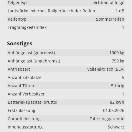
Felgentyp
Leichtmetallfelge
Lautstärke externes Rollgeräusch der Reifen
1 dB
Reifentyp
Sommerreifen
Tragfähigkeitsindex
1
Sonstiges
Anhängelast (gebremst)
1000 kg
Anhängelast (ungebremst)
750 kg
Antriebsart
Vollelektrisch (BEV)
Anzahl Sitzplätze
5
Anzahl Türen
5-türig
Anzahl Vorbesitzer
1
Batteriekapazität (brutto)
82 kWh
Erstzulassung
01.05.2026
Garantieleistung
Fahrzeuggarantie
Innenausstattung
Schwarz