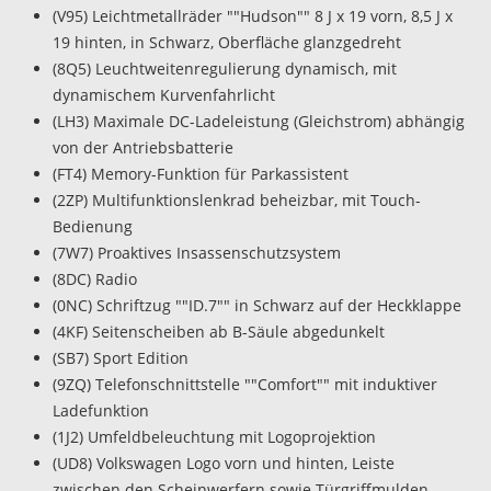
(V95) Leichtmetallräder ""Hudson"" 8 J x 19 vorn, 8,5 J x
19 hinten, in Schwarz, Oberfläche glanzgedreht
(8Q5) Leuchtweitenregulierung dynamisch, mit
dynamischem Kurvenfahrlicht
(LH3) Maximale DC-Ladeleistung (Gleichstrom) abhängig
von der Antriebsbatterie
(FT4) Memory-Funktion für Parkassistent
(2ZP) Multifunktionslenkrad beheizbar, mit Touch-
Bedienung
(7W7) Proaktives Insassenschutzsystem
(8DC) Radio
(0NC) Schriftzug ""ID.7"" in Schwarz auf der Heckklappe
(4KF) Seitenscheiben ab B-Säule abgedunkelt
(SB7) Sport Edition
(9ZQ) Telefonschnittstelle ""Comfort"" mit induktiver
Ladefunktion
(1J2) Umfeldbeleuchtung mit Logoprojektion
(UD8) Volkswagen Logo vorn und hinten, Leiste
zwischen den Scheinwerfern sowie Türgriffmulden