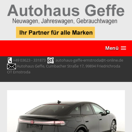
Menü
+49 03623 - 331873
autohaus-geffe-ernstroda@t-online.de
Autohaus Geffe, Cumbacher Straße 17, 99894 Friedrichroda
OT Ernstroda