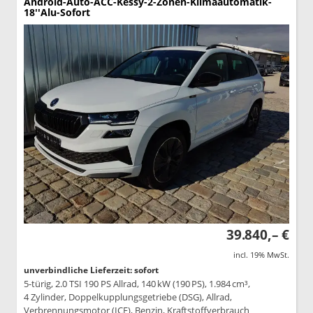
Android-Auto-ACC-Kessy-2-Zonen-Klimaautomatik-
18''Alu-Sofort
39.840,– €
incl. 19% MwSt.
unverbindliche Lieferzeit: sofort
5-türig, 2.0 TSI 190 PS Allrad, 140 kW (190 PS), 1.984 cm³,
4 Zylinder, Doppelkupplungsgetriebe (DSG), Allrad,
Verbrennungsmotor (ICE), Benzin, Kraftstoffverbrauch