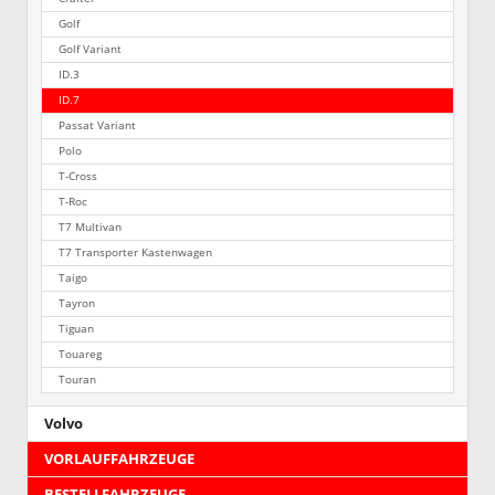
Golf
Golf Variant
ID.3
ID.7
Passat Variant
Polo
T-Cross
T-Roc
T7 Multivan
T7 Transporter Kastenwagen
Taigo
Tayron
Tiguan
Touareg
Touran
Volvo
VORLAUFFAHRZEUGE
BESTELLFAHRZEUGE