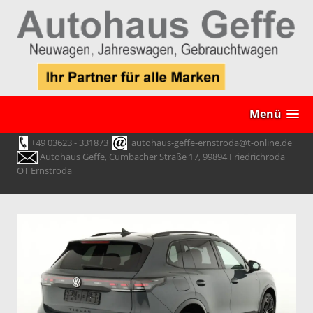
Menü
+49 03623 - 331873
autohaus-geffe-ernstroda@t-online.de
Autohaus Geffe, Cumbacher Straße 17, 99894 Friedrichroda
OT Ernstroda