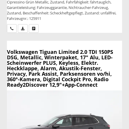
Cipressino Grün Metallic, Zustand, Fahrfähigkeit: fahrtauglich,
Garantieleistung: Fahrzeuggarantie, Nichtraucher-Fahrzeug,
Zustand, Beschaffenheit: Scheckheftgepflegt, Zustand: unfallfrei,
Fahrzeugnr.: 125911
Wir rufen Sie an
PDF-Datei, Fahrzeugexposé drucken
Drucken, parken oder vergleichen
Volkswagen Tiguan
Limited 2.0 TDI 150PS
DSG, Metallic, Winterpaket, 17" Alu, LED-
Scheinwerfer PLUS, Keyless, Elektr.
Heckklappe, Alarm, Akustik-Fenster,
Privacy, Park Assist, Parksensoren vo/hi,
360°-Kamera, Digital Cockpit Pro, Radio
Ready2Discover 12,9"+App-Connect