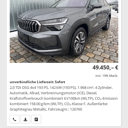
49.450,– €
incl. 19% MwSt.
unverbindliche Lieferzeit: Sofort
2,0 TDI DSG 4x4 193 PS, 142 kW (193 PS), 1.968 cm³, 4 Zylinder,
Automatik, Allrad, Verbrennungsmotor (ICE), Diesel,
Kraftstoffverbrauch kombiniert 6 l/100km (WLTP), CO₂-Emission
kombiniert 158.00 g/km (WLTP), CO₂-Klasse F, Außenfarbe:
Graphitegrau Metallic, Fahrzeugnr.: 126760
Wir rufen Sie an
PDF-Datei, Fahrzeugexposé drucken
Drucken, parken oder vergleichen