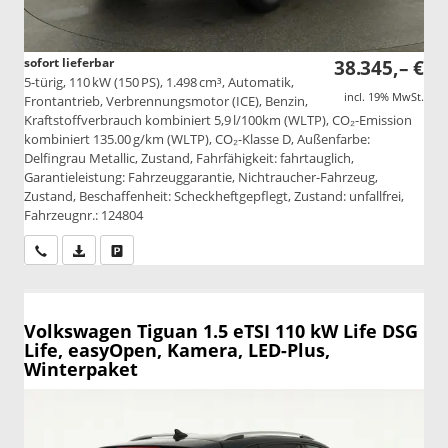
sofort lieferbar
38.345,– €
5-türig, 110 kW (150 PS), 1.498 cm³, Automatik,
incl. 19% MwSt.
Frontantrieb, Verbrennungsmotor (ICE), Benzin,
Kraftstoffverbrauch kombiniert 5,9 l/100km (WLTP), CO₂-Emission
kombiniert 135.00 g/km (WLTP), CO₂-Klasse D, Außenfarbe:
Delfingrau Metallic, Zustand, Fahrfähigkeit: fahrtauglich,
Garantieleistung: Fahrzeuggarantie, Nichtraucher-Fahrzeug,
Zustand, Beschaffenheit: Scheckheftgepflegt, Zustand: unfallfrei,
Fahrzeugnr.: 124804
Wir rufen Sie an
PDF-Datei, Fahrzeugexposé drucken
Drucken, parken oder vergleichen
Volkswagen Tiguan
1.5 eTSI 110 kW Life DSG
Life, easyOpen, Kamera, LED-Plus,
Winterpaket