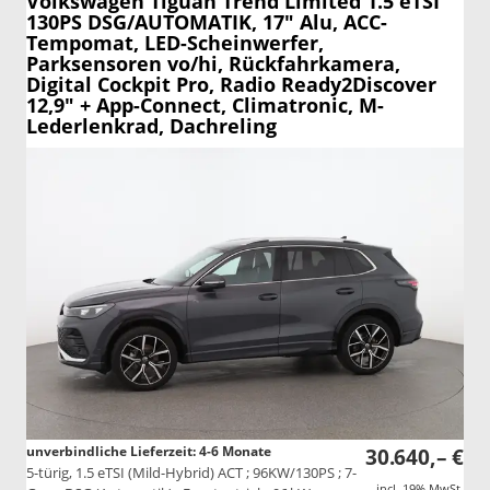
Volkswagen Tiguan
Trend Limited 1.5 eTSI
130PS DSG/AUTOMATIK, 17" Alu, ACC-
Tempomat, LED-Scheinwerfer,
Parksensoren vo/hi, Rückfahrkamera,
Digital Cockpit Pro, Radio Ready2Discover
12,9" + App-Connect, Climatronic, M-
Lederlenkrad, Dachreling
unverbindliche Lieferzeit: 4-6 Monate
30.640,– €
5-türig, 1.5 eTSI (Mild-Hybrid) ACT ; 96KW/130PS ; 7-
incl. 19% MwSt.