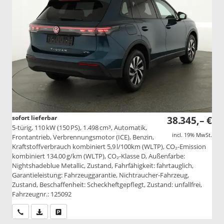
sofort lieferbar
38.345,– €
5-türig, 110 kW (150 PS), 1.498 cm³, Automatik,
incl. 19% MwSt.
Frontantrieb, Verbrennungsmotor (ICE), Benzin,
Kraftstoffverbrauch kombiniert 5,9 l/100km (WLTP), CO₂-Emission
kombiniert 134.00 g/km (WLTP), CO₂-Klasse D, Außenfarbe:
Nightshadeblue Metallic, Zustand, Fahrfähigkeit: fahrtauglich,
Garantieleistung: Fahrzeuggarantie, Nichtraucher-Fahrzeug,
Zustand, Beschaffenheit: Scheckheftgepflegt, Zustand: unfallfrei,
Fahrzeugnr.: 125092
Wir rufen Sie an
PDF-Datei, Fahrzeugexposé drucken
Drucken, parken oder vergleichen