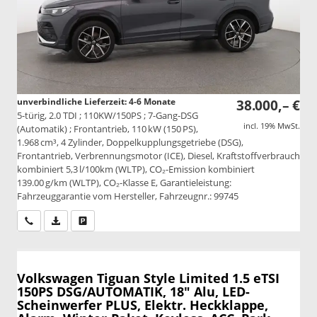
unverbindliche Lieferzeit: 4-6 Monate
38.000,– €
5-türig, 2.0 TDI ; 110KW/150PS ; 7-Gang-DSG
incl. 19% MwSt.
(Automatik) ; Frontantrieb, 110 kW (150 PS),
1.968 cm³, 4 Zylinder, Doppelkupplungsgetriebe (DSG),
Frontantrieb, Verbrennungsmotor (ICE), Diesel, Kraftstoffverbrauch
kombiniert 5,3 l/100km (WLTP), CO₂-Emission kombiniert
139.00 g/km (WLTP), CO₂-Klasse E, Garantieleistung:
Fahrzeuggarantie vom Hersteller, Fahrzeugnr.: 99745
Wir rufen Sie an
PDF-Datei, Fahrzeugexposé drucken
Drucken, parken oder vergleichen
Volkswagen Tiguan
Style Limited 1.5 eTSI
150PS DSG/AUTOMATIK, 18" Alu, LED-
Scheinwerfer PLUS, Elektr. Heckklappe,