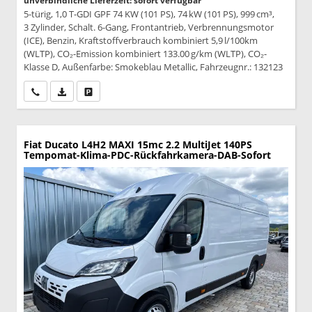
unverbindliche Lieferzeit: sofort verfügbar
5-türig, 1,0 T-GDI GPF 74 KW (101 PS), 74 kW (101 PS), 999 cm³,
3 Zylinder, Schalt. 6-Gang, Frontantrieb, Verbrennungsmotor
(ICE), Benzin, Kraftstoffverbrauch kombiniert 5,9 l/100km
(WLTP), CO₂-Emission kombiniert 133.00 g/km (WLTP), CO₂-
Klasse D, Außenfarbe: Smokeblau Metallic, Fahrzeugnr.: 132123
Wir rufen Sie an
PDF-Datei, Fahrzeugexposé drucken
Drucken, parken oder vergleichen
Fiat Ducato
L4H2 MAXI 15mc 2.2 MultiJet 140PS
Tempomat-Klima-PDC-Rückfahrkamera-DAB-Sofort