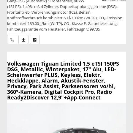
Gang-DSG (Automatik) ; Frontantrieb, 96 kW
(131 PS), 1.498 cm³, 4 Zylinder, Doppelkupplungsgetriebe (DSG),
Frontantrieb, Verbrennungsmotor (ICE), Benzin,
Kraftstoffverbrauch kombiniert 6,1 l/100km (WLTP), CO₂-Emission
kombiniert 139.00 g/km (WLTP), CO₂-Klasse E, Garantieleistung:
Fahrzeuggarantie vom Hersteller, Fahrzeugnr.: 99735
Wir rufen Sie an
PDF-Datei, Fahrzeugexposé drucken
Drucken, parken oder vergleichen
Volkswagen Tiguan
Limited 1.5 eTSI 150PS
DSG, Metallic, Winterpaket, 17" Alu, LED-
Scheinwerfer PLUS, Keyless, Elektr.
Heckklappe, Alarm, Akustik-Fenster,
Privacy, Park Assist, Parksensoren vo/hi,
360°-Kamera, Digital Cockpit Pro, Radio
Ready2Discover 12,9"+App-Connect