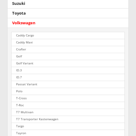
Suzuki
Toyota
Volkswagen
Caddy Cargo
Caddy Maxi
Crafter
Golf
Golf Variant
ID.3
ID.7
Passat Variant
Polo
T-Cross
T-Roc
T7 Multivan
T7 Transporter Kastenwagen
Taigo
Tayron