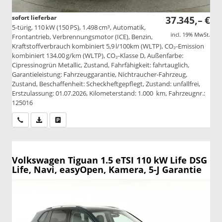
sofort lieferbar
37.345,– €
5-türig, 110 kW (150 PS), 1.498 cm³, Automatik,
incl. 19% MwSt.
Frontantrieb, Verbrennungsmotor (ICE), Benzin,
Kraftstoffverbrauch kombiniert 5,9 l/100km (WLTP), CO₂-Emission
kombiniert 134.00 g/km (WLTP), CO₂-Klasse D, Außenfarbe:
Cipressinogrün Metallic, Zustand, Fahrfähigkeit: fahrtauglich,
Garantieleistung: Fahrzeuggarantie, Nichtraucher-Fahrzeug,
Zustand, Beschaffenheit: Scheckheftgepflegt, Zustand: unfallfrei,
Erstzulassung: 01.07.2026, Kilometerstand: 1.000 km, Fahrzeugnr.:
125016
Wir rufen Sie an
PDF-Datei, Fahrzeugexposé drucken
Drucken, parken oder vergleichen
Volkswagen Tiguan
1.5 eTSI 110 kW Life DSG
Life, Navi, easyOpen, Kamera, 5-J Garantie