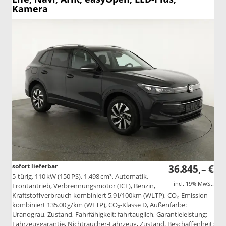
Kamera
sofort lieferbar
36.845,– €
5-türig, 110 kW (150 PS), 1.498 cm³, Automatik,
incl. 19% MwSt.
Frontantrieb, Verbrennungsmotor (ICE), Benzin,
Kraftstoffverbrauch kombiniert 5,9 l/100km (WLTP), CO₂-Emission
kombiniert 135.00 g/km (WLTP), CO₂-Klasse D, Außenfarbe:
Uranograu, Zustand, Fahrfähigkeit: fahrtauglich, Garantieleistung:
Fahrzeuggarantie, Nichtraucher-Fahrzeug, Zustand, Beschaffenheit: