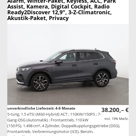
Alarm, Winter-Paket, Keyless, ACC, Park
Assist, Kamera, Digital Cockpit, Radio
Ready2Discover 12,9", 3-Z-Climatronic,
Akustik-Paket, Privacy
unverbindliche Lieferzeit: 4-6 Monate
38.200,– €
5-türig, 1.5 eTSI (Mild-Hybrid) ACT ; 110KW/150PS ; 7-
incl. 19% MwSt.
Gang-DSG (Automatik) ; Frontantrieb, 110 kW
(150 PS), 1.498 cm³, 4 Zylinder, Doppelkupplungsgetriebe (DSG),
Frontantrieb, Verbrennungsmotor (ICE), Benzin,