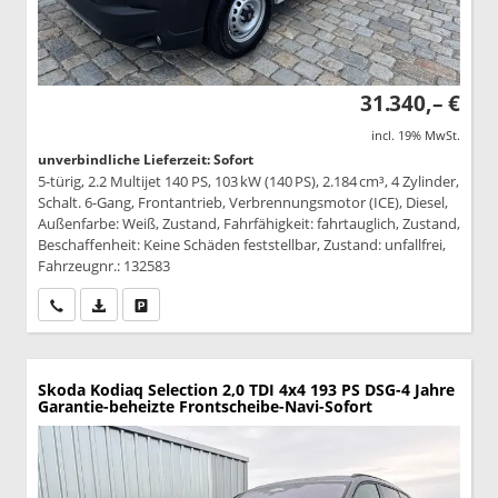
31.340,– €
incl. 19% MwSt.
unverbindliche Lieferzeit: Sofort
5-türig, 2.2 Multijet 140 PS, 103 kW (140 PS), 2.184 cm³, 4 Zylinder,
Schalt. 6-Gang, Frontantrieb, Verbrennungsmotor (ICE), Diesel,
Außenfarbe: Weiß, Zustand, Fahrfähigkeit: fahrtauglich, Zustand,
Beschaffenheit: Keine Schäden feststellbar, Zustand: unfallfrei,
Fahrzeugnr.: 132583
Wir rufen Sie an
PDF-Datei, Fahrzeugexposé drucken
Drucken, parken oder vergleichen
Skoda Kodiaq
Selection 2,0 TDI 4x4 193 PS DSG-4 Jahre
Garantie-beheizte Frontscheibe-Navi-Sofort