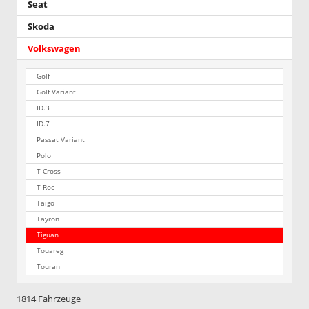
Seat
Skoda
Volkswagen
Golf
Golf Variant
ID.3
ID.7
Passat Variant
Polo
T-Cross
T-Roc
Taigo
Tayron
Tiguan
Touareg
Touran
1814 Fahrzeuge