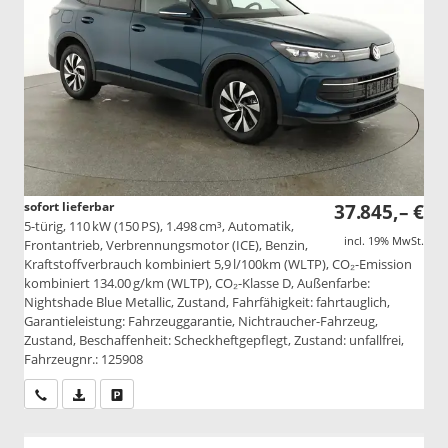
sofort lieferbar
37.845,– €
5-türig, 110 kW (150 PS), 1.498 cm³, Automatik,
incl. 19% MwSt.
Frontantrieb, Verbrennungsmotor (ICE), Benzin,
Kraftstoffverbrauch kombiniert 5,9 l/100km (WLTP), CO₂-Emission
kombiniert 134.00 g/km (WLTP), CO₂-Klasse D, Außenfarbe:
Nightshade Blue Metallic, Zustand, Fahrfähigkeit: fahrtauglich,
Garantieleistung: Fahrzeuggarantie, Nichtraucher-Fahrzeug,
Zustand, Beschaffenheit: Scheckheftgepflegt, Zustand: unfallfrei,
Fahrzeugnr.: 125908
Wir rufen Sie an
PDF-Datei, Fahrzeugexposé drucken
Drucken, parken oder vergleichen