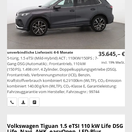
unverbindliche Lieferzeit: 4-6 Monate
35.645,– €
5-türig, 1.5 eTSI (Mild-Hybrid) ACT ; 110KW/150PS ; 7-
incl. 19% MwSt.
Gang-DSG (Automatik) ; Frontantrieb, 110 kW
(150 PS), 1.498 cm³, 4 Zylinder, Doppelkupplungsgetriebe (DSG),
Frontantrieb, Verbrennungsmotor (ICE), Benzin,
Kraftstoffverbrauch kombiniert 6,2 l/100km (WLTP), CO₂-Emission
kombiniert 140.00 g/km (WLTP), CO₂-Klasse E, Garantieleistung:
Fahrzeuggarantie vom Hersteller, Fahrzeugnr.: 99744
Wir rufen Sie an
PDF-Datei, Fahrzeugexposé drucken
Drucken, parken oder vergleichen
Volkswagen Tiguan
1.5 eTSI 110 kW Life DSG
Life, Navi, AHK, easyOpen, LED-Plus,