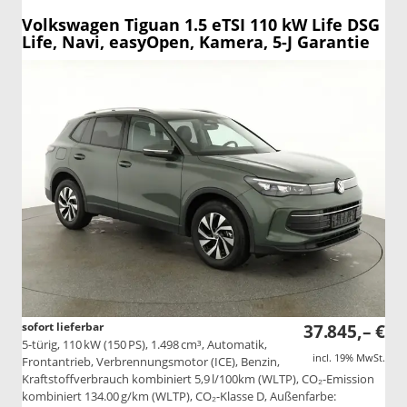
Volkswagen Tiguan
1.5 eTSI 110 kW Life DSG
Life, Navi, easyOpen, Kamera, 5-J Garantie
sofort lieferbar
37.845,– €
5-türig, 110 kW (150 PS), 1.498 cm³, Automatik,
incl. 19% MwSt.
Frontantrieb, Verbrennungsmotor (ICE), Benzin,
Kraftstoffverbrauch kombiniert 5,9 l/100km (WLTP), CO₂-Emission
kombiniert 134.00 g/km (WLTP), CO₂-Klasse D, Außenfarbe: