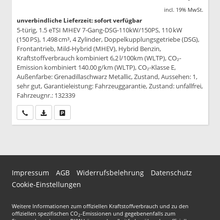
incl. 19% MwSt.
unverbindliche Lieferzeit: sofort verfügbar
5-türig, 1.5 eTSI MHEV 7-Gang-DSG-110kW/150PS, 110 kW
(150 PS), 1.498 cm³, 4 Zylinder, Doppelkupplungsgetriebe (DSG),
Frontantrieb, Mild-Hybrid (MHEV), Hybrid Benzin,
Kraftstoffverbrauch kombiniert 6,2 l/100km (WLTP), CO₂-
Emission kombiniert 140.00 g/km (WLTP), CO₂-Klasse E,
Außenfarbe: Grenadillaschwarz Metallic, Zustand, Aussehen: 1,
sehr gut, Garantieleistung: Fahrzeuggarantie, Zustand: unfallfrei,
Fahrzeugnr.: 132339
Wir rufen Sie an
PDF-Datei, Fahrzeugexposé drucken
Drucken, parken oder vergleichen
Impressum
AGB
Widerrufsbelehrung
Datenschutz
Cookie-Einstellungen
Weitere Informationen zum offiziellen Kraftstoffverbrauch und zu den
offiziellen spezifischen CO
-Emissionen und gegebenenfalls zum
2