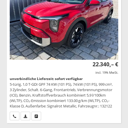
22.340,– €
incl. 19% MwSt.
unverbindliche Lieferzeit: sofort verfügbar
5-türig, 1,0 T-GDI GPF 74 KW (101 PS), 74 kW (101 PS), 999 cm³,
3 Zylinder, Schalt. 6-Gang, Frontantrieb, Verbrennungsmotor
(ICE), Benzin, Kraftstoffverbrauch kombiniert 5,9 l/100km
(WLTP), CO₂-Emission kombiniert 133.00 g/km (WLTP), CO₂-
Klasse D, Außenfarbe: Signalrot Metallic, Fahrzeugnr.: 132122
Wir rufen Sie an
PDF-Datei, Fahrzeugexposé drucken
Drucken, parken oder vergleichen