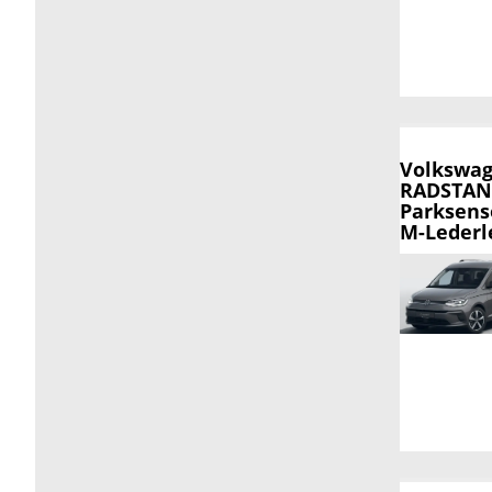
Volkswag
RADSTAND
Parksens
M-Lederle