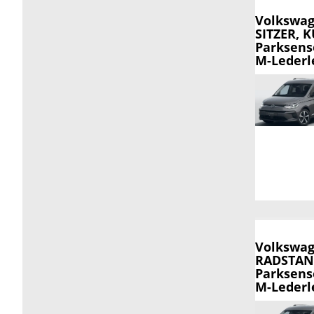
Volkswag
SITZER, 
Parksens
M-Lederle
Volkswag
RADSTAND
Parksens
M-Lederle