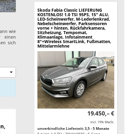
Skoda Fabia
Classic LIEFERUNG
KOSTENLOS! 1.0 TSI 95PS, 15" ALU,
LED-Scheinwerfer, M-Lederlenkrad,
Nebelscheinwerfer, Parksensoren
vorne + hinten, Rückfahrkamera,
dann wie
Sitzheizung, Tempomat,
r einen
Klimaanlage, Infotainment
8"+Wireless SmartLink, Fußmatten,
nen sich
Mittelarmlehne
19.450,– €
incl. 19% MwSt.
n,
unverbindliche Lieferzeit: 3,5 - 5 Monate
l