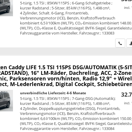
5-türig, 1.5 TSI ; 85KW/115PS ; 6-Gang-Schaltgetriebe ;
kurzer Radstand ; 5-Sitzer, 85 kW (116 PS), 1.498 cm³,
incl.
4 Zylinder, Schalt. 6-Gang, Frontantrieb,
Verbrennungsmotor (ICE), Benzin, Kraftstoffverbrauch
kombiniert 6,5 l/100km (WLTP), CO₂-Emission kombiniert 148.00
(WLTP), CO₂-Klasse E, Qualitätssiegel: BVFK-Siegel, Garantieleist
Fahrzeuggarantie vom Hersteller, Fahrzeugnr.: 133083
Wir ru
en Caddy
LIFE 1.5 TSI 115PS DSG/AUTOMATIK (5-SI
ADSTAND), 16" LM-Räder, Dachreling, ACC, 2-Zone
ic, Parksensoren vorn/hinten, Radio 12,9" + Wire
t, M-Lederlenkrad, Digital Cockpit, Schiebetüren
unverbindliche Lieferzeit: 4-6 Monate
32.7
5-türig, 1.5 TSI ; 85KW/115PS ; 7-Gang-DSG (Automatik);
kurzer Radstand ; 5-Sitzer, 85 kW (116 PS), 1.498 cm³,
incl.
4 Zylinder, Doppelkupplungsgetriebe (DSG), Frontantrieb,
Verbrennungsmotor (ICE), Benzin, Kraftstoffverbrauch
kombiniert 6,6 l/100km (WLTP), CO₂-Emission kombiniert 150.00
(WLTP), CO₂-Klasse E, Qualitätssiegel: BVFK-Siegel, Garantieleist
Fahrzeuggarantie vom Hersteller, Fahrzeugnr.: 133084