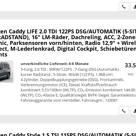
Wir ru
en Caddy
LIFE 2.0 TDI 122PS DSG/AUTOMATIK (5-SI
ADSTAND), 16" LM-Räder, Dachreling, ACC, 2-Zone
ic, Parksensoren vorn/hinten, Radio 12,9" + Wire
ct, M-Lederlenkrad, Digital Cockpit, Schiebetüre
hts
unverbindliche Lieferzeit: 4-6 Monate
33.5
5-türig, 2.0 TDI ; 90KW/122PS ; 7-Gang-DSG (Automatik) ;
kurzer Radstand ; 5-Sitzer, 90 kW (122 PS), 1.968 cm³,
incl.
4 Zylinder, Doppelkupplungsgetriebe (DSG), Frontantrieb,
Verbrennungsmotor (ICE), Diesel, Kraftstoffverbrauch
kombiniert 5,5 l/100km (WLTP), CO₂-Emission kombiniert 144.00
(WLTP), CO₂-Klasse E, Qualitätssiegel: BVFK-Siegel, Garantieleist
Fahrzeuggarantie vom Hersteller, Fahrzeugnr.: 133081
Wir ru
en Caddy
Style 1.5 TSI 115PS DSG/AUTOMATIK (5-S