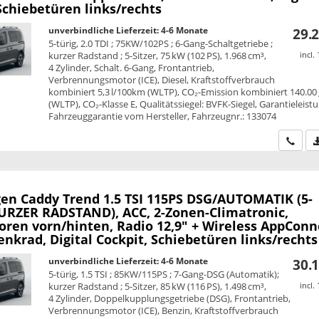
Schiebetüren links/rechts
unverbindliche Lieferzeit: 4-6 Monate
29.2
5-türig, 2.0 TDI ; 75KW/102PS ; 6-Gang-Schaltgetriebe ;
kurzer Radstand ; 5-Sitzer, 75 kW (102 PS), 1.968 cm³,
incl.
4 Zylinder, Schalt. 6-Gang, Frontantrieb,
Verbrennungsmotor (ICE), Diesel, Kraftstoffverbrauch
kombiniert 5,3 l/100km (WLTP), CO₂-Emission kombiniert 140.00
(WLTP), CO₂-Klasse E, Qualitätssiegel: BVFK-Siegel, Garantieleist
Fahrzeuggarantie vom Hersteller, Fahrzeugnr.: 133074
Wir ru
en Caddy
Trend 1.5 TSI 115PS DSG/AUTOMATIK (5-
KURZER RADSTAND), ACC, 2-Zonen-Climatronic,
oren vorn/hinten, Radio 12,9" + Wireless AppConn
nkrad, Digital Cockpit, Schiebetüren links/rechts
unverbindliche Lieferzeit: 4-6 Monate
30.1
5-türig, 1.5 TSI ; 85KW/115PS ; 7-Gang-DSG (Automatik);
kurzer Radstand ; 5-Sitzer, 85 kW (116 PS), 1.498 cm³,
incl.
4 Zylinder, Doppelkupplungsgetriebe (DSG), Frontantrieb,
Verbrennungsmotor (ICE), Benzin, Kraftstoffverbrauch