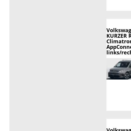
Volkswag
KURZER R
Climatron
AppConne
links/rec
Volkswag