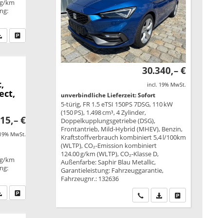
 g/km
ung:
fen Sie an
PDF-Datei, Fahrzeugexposé drucken
Drucken, parken oder vergleichen
30.340,– €
,
incl. 19% MwSt.
ect,
unverbindliche Lieferzeit: Sofort
5-türig, FR 1.5 eTSI 150PS 7DSG, 110 kW
(150 PS), 1.498 cm³, 4 Zylinder,
15,– €
Doppelkupplungsgetriebe (DSG),
Frontantrieb, Mild-Hybrid (MHEV), Benzin,
 19% MwSt.
Kraftstoffverbrauch kombiniert 5,4 l/100km
(WLTP), CO₂-Emission kombiniert
124.00 g/km (WLTP), CO₂-Klasse D,
 g/km
Außenfarbe: Saphir Blau Metallic,
ung:
Garantieleistung: Fahrzeuggarantie,
Fahrzeugnr.: 132636
fen Sie an
PDF-Datei, Fahrzeugexposé drucken
Drucken, parken oder vergleichen
Wir rufen Sie an
PDF-Datei, Fahrzeu
Drucken, park