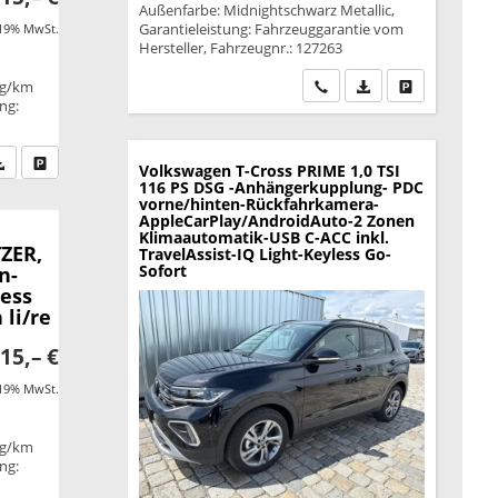
Außenfarbe: Midnightschwarz Metallic,
Garantieleistung: Fahrzeuggarantie vom
 19% MwSt.
Hersteller, Fahrzeugnr.: 127263
Wir rufen Sie an
PDF-Datei, Fahrzeu
Drucken, park
 g/km
ung:
fen Sie an
PDF-Datei, Fahrzeugexposé drucken
Drucken, parken oder vergleichen
Volkswagen T-Cross
PRIME 1,0 TSI
116 PS DSG -Anhängerkupplung- PDC
vorne/hinten-Rückfahrkamera-
AppleCarPlay/AndroidAuto-2 Zonen
Klimaautomatik-USB C-ACC inkl.
TZER,
TravelAssist-IQ Light-Keyless Go-
Sofort
n-
less
 li/re
15,– €
 19% MwSt.
 g/km
ung: