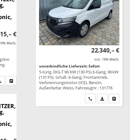
g,
onic,
15,– €
 19% MwSt.
22.340,– €
 g/km
incl. 19% MwSt.
ung:
unverbindliche Lieferzeit: Sofort
5-türig, DIG-T 96 KW (130 PS) 6-Gang, 96 kW
(131 PS), Schalt. 6-Gang, Frontantrieb,
fen Sie an
PDF-Datei, Fahrzeugexposé drucken
Drucken, parken oder vergleichen
Verbrennungsmotor (ICE), Benzin,
Außenfarbe: Weiss, Fahrzeugnr.: 131776
Wir rufen Sie an
PDF-Datei, Fahrzeu
Drucken, park
ITZER,
g,
onic,