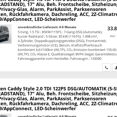
ADSTAND), 17" Alu, Beh. Frontscheibe, Sitzheizun
Privacy-Glas, Alarm, ParkAssist, Parksensoren
ten, Rückfahrkamera, Dachreling, ACC, 2Z-Climatr
,9/AppConnect, LED-Scheinwerfer
unverbindliche Lieferzeit: 4-6 Monate
33.8
5-türig, 1.5 TSI ; 85KW/115PS ; 7-Gang-DSG (Automatik);
kurzer Radstand ; 5-Sitzer, 85 kW (116 PS), 1.498 cm³,
incl.
4 Zylinder, Doppelkupplungsgetriebe (DSG), Frontantrieb,
Verbrennungsmotor (ICE), Benzin, Kraftstoffverbrauch
kombiniert 6,6 l/100km (WLTP), CO₂-Emission kombiniert 150.00
(WLTP), CO₂-Klasse E, Qualitätssiegel: BVFK-Siegel, Garantieleist
Fahrzeuggarantie vom Hersteller, Fahrzeugnr.: 133090
Wir ru
en Caddy
Style 2.0 TDI 122PS DSG/AUTOMATIK (5-S
ADSTAND), 17" Alu, Beh. Frontscheibe, Sitzheizun
Privacy-Glas, Alarm, ParkAssist, Parksensoren
ten, Rückfahrkamera, Dachreling, ACC, 2Z-Climatr
,9/AppConnect, LED-Scheinwerfer
unverbindliche Lieferzeit: 4-6 Monate