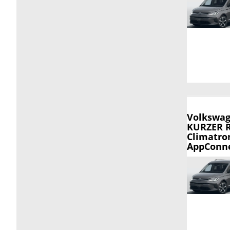
Volkswag
KURZER R
Climatron
AppConnec