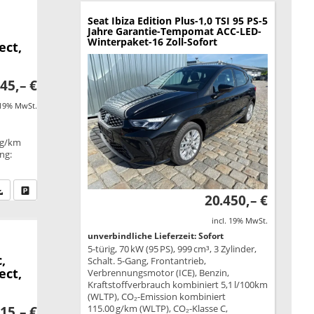
Seat Ibiza
Edition Plus-1,0 TSI 95 PS-5
Jahre Garantie-Tempomat ACC-LED-
Winterpaket-16 Zoll-Sofort
ect,
45,– €
 19% MwSt.
 g/km
ung:
fen Sie an
PDF-Datei, Fahrzeugexposé drucken
Drucken, parken oder vergleichen
20.450,– €
incl. 19% MwSt.
unverbindliche Lieferzeit: Sofort
5-türig, 70 kW (95 PS), 999 cm³, 3 Zylinder,
,
Schalt. 5-Gang, Frontantrieb,
ect,
Verbrennungsmotor (ICE), Benzin,
Kraftstoffverbrauch kombiniert 5,1 l/100km
(WLTP), CO₂-Emission kombiniert
115.00 g/km (WLTP), CO₂-Klasse C,
15,– €