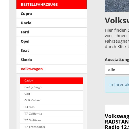
BESTELLFAHRZEUGE
Cupra
Volks
Dacia
Hier finden 
Ford
von Ihnen 
Fahrzeugnam
Opel
durch Klick
Seat
Ausstattung
Skoda
Volkswagen
Caddy
In Ihrer a
Caddy Cargo
Golf
Golf Variant
T-Cross
T7 California
Volkswag
RADSTAND
T7 Multivan
Radio 12,
T7 Transporter