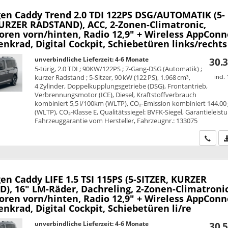
en Caddy
Trend 2.0 TDI 122PS DSG/AUTOMATIK (5-
KURZER RADSTAND), ACC, 2-Zonen-Climatronic,
oren vorn/hinten, Radio 12,9" + Wireless AppConn
nkrad, Digital Cockpit, Schiebetüren links/rechts
unverbindliche Lieferzeit: 4-6 Monate
30.3
5-türig, 2.0 TDI ; 90KW/122PS ; 7-Gang-DSG (Automatik) ;
kurzer Radstand ; 5-Sitzer, 90 kW (122 PS), 1.968 cm³,
incl.
4 Zylinder, Doppelkupplungsgetriebe (DSG), Frontantrieb,
Verbrennungsmotor (ICE), Diesel, Kraftstoffverbrauch
kombiniert 5,5 l/100km (WLTP), CO₂-Emission kombiniert 144.00
(WLTP), CO₂-Klasse E, Qualitätssiegel: BVFK-Siegel, Garantieleist
Fahrzeuggarantie vom Hersteller, Fahrzeugnr.: 133075
Wir ru
en Caddy
LIFE 1.5 TSI 115PS (5-SITZER, KURZER
), 16" LM-Räder, Dachreling, 2-Zonen-Climatronic
oren vorn/hinten, Radio 12,9" + Wireless AppConn
nkrad, Digital Cockpit, Schiebetüren li/re
unverbindliche Lieferzeit: 4-6 Monate
30.5