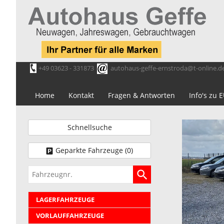
+49 03623 - 331873
autohaus-geffe-ernstroda@t-online.d
Home
Kontakt
Fragen & Antworten
Info's zu
Schnellsuche
Geparkte Fahrzeuge (
0
)
Fahrzeugnr.
LAGERFAHRZEUGE
VORLAUFFAHRZEUGE