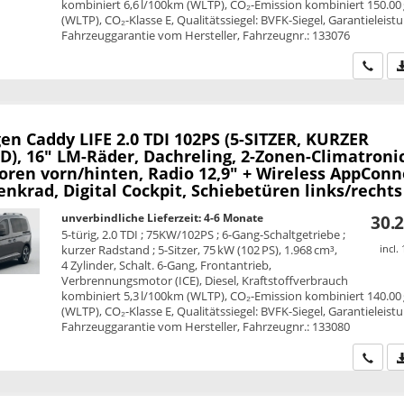
kombiniert 6,6 l/100km (WLTP), CO₂-Emission kombiniert 150.00
(WLTP), CO₂-Klasse E, Qualitätssiegel: BVFK-Siegel, Garantieleist
Fahrzeuggarantie vom Hersteller, Fahrzeugnr.: 133076
Wir ru
en Caddy
LIFE 2.0 TDI 102PS (5-SITZER, KURZER
), 16" LM-Räder, Dachreling, 2-Zonen-Climatronic
oren vorn/hinten, Radio 12,9" + Wireless AppConn
nkrad, Digital Cockpit, Schiebetüren links/rechts
unverbindliche Lieferzeit: 4-6 Monate
30.2
5-türig, 2.0 TDI ; 75KW/102PS ; 6-Gang-Schaltgetriebe ;
kurzer Radstand ; 5-Sitzer, 75 kW (102 PS), 1.968 cm³,
incl.
4 Zylinder, Schalt. 6-Gang, Frontantrieb,
Verbrennungsmotor (ICE), Diesel, Kraftstoffverbrauch
kombiniert 5,3 l/100km (WLTP), CO₂-Emission kombiniert 140.00
(WLTP), CO₂-Klasse E, Qualitätssiegel: BVFK-Siegel, Garantieleist
Fahrzeuggarantie vom Hersteller, Fahrzeugnr.: 133080
Wir ru