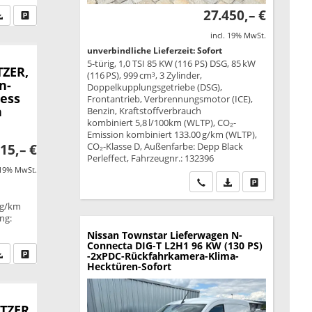
27.450,– €
fen Sie an
PDF-Datei, Fahrzeugexposé drucken
Drucken, parken oder vergleichen
incl. 19% MwSt.
unverbindliche Lieferzeit: Sofort
5-türig, 1,0 TSI 85 KW (116 PS) DSG, 85 kW
TZER,
(116 PS), 999 cm³, 3 Zylinder,
n-
Doppelkupplungsgetriebe (DSG),
less
Frontantrieb, Verbrennungsmotor (ICE),
n
Benzin, Kraftstoffverbrauch
kombiniert 5,8 l/100km (WLTP), CO₂-
Emission kombiniert 133.00 g/km (WLTP),
CO₂-Klasse D, Außenfarbe: Depp Black
15,– €
Perleffect, Fahrzeugnr.: 132396
 19% MwSt.
Wir rufen Sie an
PDF-Datei, Fahrzeu
Drucken, park
 g/km
ung:
Nissan Townstar Lieferwagen
N-
Connecta DIG-T L2H1 96 KW (130 PS)
fen Sie an
PDF-Datei, Fahrzeugexposé drucken
Drucken, parken oder vergleichen
-2xPDC-Rückfahrkamera-Klima-
Hecktüren-Sofort
ITZER,