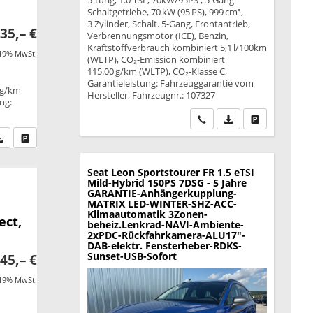
5-türig, 1.0 TSI ; 70kW/95PS ; 5-Gang-
Schaltgetriebe, 70 kW (95 PS), 999 cm³,
3 Zylinder, Schalt. 5-Gang, Frontantrieb,
35,– €
Verbrennungsmotor (ICE), Benzin,
Kraftstoffverbrauch kombiniert 5,1 l/100km
 19% MwSt.
(WLTP), CO₂-Emission kombiniert
115.00 g/km (WLTP), CO₂-Klasse C,
Garantieleistung: Fahrzeuggarantie vom
 g/km
Hersteller, Fahrzeugnr.: 107327
ung:
Wir rufen Sie an
PDF-Datei, Fahrzeu
Drucken, park
fen Sie an
PDF-Datei, Fahrzeugexposé drucken
Drucken, parken oder vergleichen
Seat Leon Sportstourer
FR 1.5 eTSI
Mild-Hybrid 150PS 7DSG - 5 Jahre
GARANTIE-Anhängerkupplung-
MATRIX LED-WINTER-SHZ-ACC-
Klimaautomatik 3Zonen-
ect,
beheiz.Lenkrad-NAVI-Ambiente-
2xPDC-Rückfahrkamera-ALU17"-
DAB-elektr. Fensterheber-RDKS-
Sunset-USB-Sofort
45,– €
 19% MwSt.