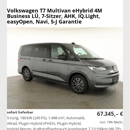
Volkswagen T7 Multivan
eHybrid 4M
Business LÜ, 7-Sitzer, AHK, IQ.Light,
easyOpen, Navi, 5-J Garantie
sofort lieferbar
67.345,– €
5-türig, 180 kW (245 PS), 1.498 cm³, Automatik,
incl. 19% MwSt.
Allrad, Plugin-Hybrid (PHEV), Plugin-Hybrid,
Hybrid Benzin, Kraftstoffverbrauch kombiniert 7,7 l/100km (WLTP),