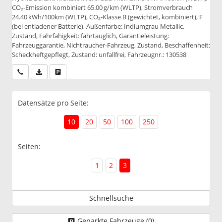
CO₂-Emission kombiniert 65.00 g/km (WLTP), Stromverbrauch
24.40 kWh/100km (WLTP), CO₂-Klasse B (gewichtet, kombiniert), F
(bei entladener Batterie), Außenfarbe: Indiumgrau Metallic,
Zustand, Fahrfähigkeit: fahrtauglich, Garantieleistung:
Fahrzeuggarantie, Nichtraucher-Fahrzeug, Zustand, Beschaffenheit:
Scheckheftgepflegt, Zustand: unfallfrei, Fahrzeugnr.: 130538
Wir rufen Sie an
PDF-Datei, Fahrzeugexposé drucken
Drucken, parken oder vergleichen
Datensätze pro Seite:
10
20
50
100
250
Seiten:
1
2
3
Schnellsuche
Geparkte Fahrzeuge (
0
)