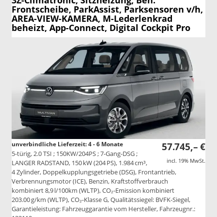
3Z-Climatronic, Sitzheizung, Beh.
Frontscheibe, ParkAssist, Parksensoren v/h,
AREA-VIEW-KAMERA, M-Lederlenkrad
beheizt, App-Connect, Digital Cockpit Pro
unverbindliche Lieferzeit: 4 - 6 Monate
57.745,– €
5-türig, 2.0 TSI ; 150KW/204PS ; 7-Gang-DSG ;
incl. 19% MwSt.
LANGER RADSTAND, 150 kW (204 PS), 1.984 cm³,
4 Zylinder, Doppelkupplungsgetriebe (DSG), Frontantrieb,
Verbrennungsmotor (ICE), Benzin, Kraftstoffverbrauch
kombiniert 8,9 l/100km (WLTP), CO₂-Emission kombiniert
203.00 g/km (WLTP), CO₂-Klasse G, Qualitätssiegel: BVFK-Siegel,
Garantieleistung: Fahrzeuggarantie vom Hersteller, Fahrzeugnr.: