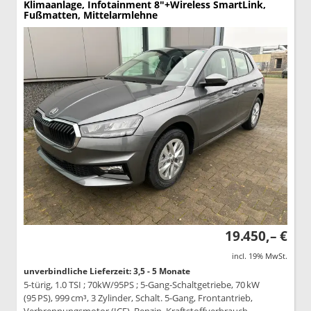
Klimaanlage, Infotainment 8"+Wireless SmartLink,
Fußmatten, Mittelarmlehne
19.450,– €
incl. 19% MwSt.
unverbindliche Lieferzeit: 3,5 - 5 Monate
5-türig, 1.0 TSI ; 70kW/95PS ; 5-Gang-Schaltgetriebe, 70 kW
(95 PS), 999 cm³, 3 Zylinder, Schalt. 5-Gang, Frontantrieb,
Verbrennungsmotor (ICE), Benzin, Kraftstoffverbrauch