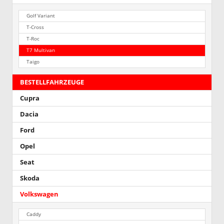
Golf Variant
T-Cross
T-Roc
T7 Multivan
Taigo
BESTELLFAHRZEUGE
Cupra
Dacia
Ford
Opel
Seat
Skoda
Volkswagen
Caddy