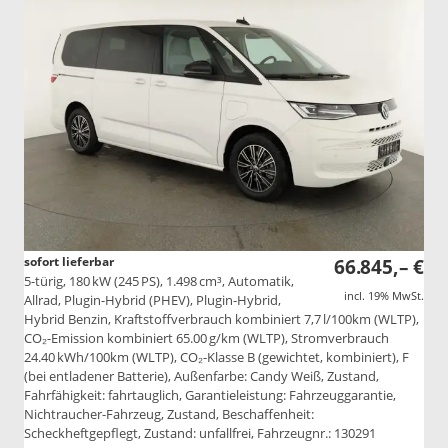
sofort lieferbar
66.845,– €
5-türig, 180 kW (245 PS), 1.498 cm³, Automatik,
incl. 19% MwSt.
Allrad, Plugin-Hybrid (PHEV), Plugin-Hybrid,
Hybrid Benzin, Kraftstoffverbrauch kombiniert 7,7 l/100km (WLTP),
CO₂-Emission kombiniert 65.00 g/km (WLTP), Stromverbrauch
24.40 kWh/100km (WLTP), CO₂-Klasse B (gewichtet, kombiniert), F
(bei entladener Batterie), Außenfarbe: Candy Weiß, Zustand,
Fahrfähigkeit: fahrtauglich, Garantieleistung: Fahrzeuggarantie,
Nichtraucher-Fahrzeug, Zustand, Beschaffenheit:
Scheckheftgepflegt, Zustand: unfallfrei, Fahrzeugnr.: 130291