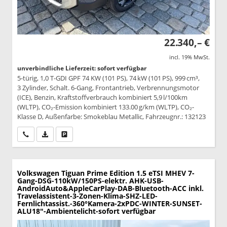
22.340,– €
incl. 19% MwSt.
unverbindliche Lieferzeit: sofort verfügbar
5-türig, 1,0 T-GDI GPF 74 KW (101 PS), 74 kW (101 PS), 999 cm³,
3 Zylinder, Schalt. 6-Gang, Frontantrieb, Verbrennungsmotor
(ICE), Benzin, Kraftstoffverbrauch kombiniert 5,9 l/100km
(WLTP), CO₂-Emission kombiniert 133.00 g/km (WLTP), CO₂-
Klasse D, Außenfarbe: Smokeblau Metallic, Fahrzeugnr.: 132123
Wir rufen Sie an
PDF-Datei, Fahrzeugexposé drucken
Drucken, parken oder vergleichen
Volkswagen Tiguan
Prime Edition 1.5 eTSI MHEV 7-
Gang-DSG-110kW/150PS-elektr. AHK-USB-
AndroidAuto&AppleCarPlay-DAB-Bluetooth-ACC inkl.
Travelassistent-3-Zonen-Klima-SHZ-LED-
Fernlichtassist.-360°Kamera-2xPDC-WINTER-SUNSET-
ALU18"-Ambientelicht-sofort verfügbar