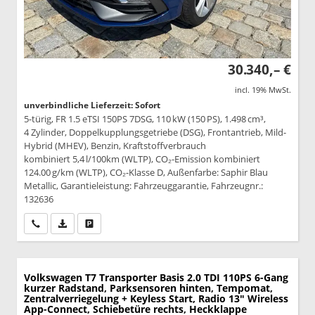
30.340,– €
incl. 19% MwSt.
unverbindliche Lieferzeit: Sofort
5-türig, FR 1.5 eTSI 150PS 7DSG, 110 kW (150 PS), 1.498 cm³,
4 Zylinder, Doppelkupplungsgetriebe (DSG), Frontantrieb, Mild-
Hybrid (MHEV), Benzin, Kraftstoffverbrauch
kombiniert 5,4 l/100km (WLTP), CO₂-Emission kombiniert
124.00 g/km (WLTP), CO₂-Klasse D, Außenfarbe: Saphir Blau
Metallic, Garantieleistung: Fahrzeuggarantie, Fahrzeugnr.:
132636
Wir rufen Sie an
PDF-Datei, Fahrzeugexposé drucken
Drucken, parken oder vergleichen
Volkswagen T7 Transporter
Basis 2.0 TDI 110PS 6-Gang
kurzer Radstand, Parksensoren hinten, Tempomat,
Zentralverriegelung + Keyless Start, Radio 13" Wireless
App-Connect, Schiebetüre rechts, Heckklappe