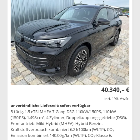
40.340,– €
incl. 19% MwSt.
unverbindliche Lieferzeit: sofort verfügbar
5-türig, 1.5 eTSI MHEV 7-Gang-DSG-110kW/150PS, 110 kW
(150 PS), 1.498 cm³, 4 Zylinder, Doppelkupplungsgetriebe (DSG),
Frontantrieb, Mild-Hybrid (MHEV), Hybrid Benzin,
Kraftstoffverbrauch kombiniert 6,2 l/100km (WLTP), CO₂-
Emission kombiniert 140.00 g/km (WLTP), CO₂-Klasse E,