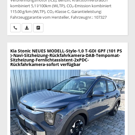
kombiniert 5,1 l/100km (WLTP), CO₂-Emission kombiniert
115.00 g/km (WLTP), CO₂-Klasse C, Garantieleistung:
Fahrzeuggarantie vom Hersteller, Fahrzeugnr.: 107327
Wir rufen Sie an
PDF-Datei, Fahrzeugexposé drucken
Drucken, parken oder vergleichen
Kia Stonic
NEUES MODELL-Style-1,0 T-GDI GPF (101 PS
)-Navi-Sitzheizung-Rückfahrkamera-DAB-Tempomat-
Sitzheizung-Fernlichtassistent-2xPDC-
Rückfahrkamera-sofort verfügbar