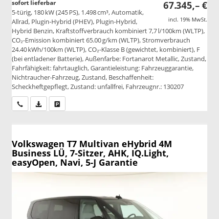
sofort lieferbar
67.345,– €
5-türig, 180 kW (245 PS), 1.498 cm³, Automatik,
incl. 19% MwSt.
Allrad, Plugin-Hybrid (PHEV), Plugin-Hybrid,
Hybrid Benzin, Kraftstoffverbrauch kombiniert 7,7 l/100km (WLTP),
CO₂-Emission kombiniert 65.00 g/km (WLTP), Stromverbrauch
24.40 kWh/100km (WLTP), CO₂-Klasse B (gewichtet, kombiniert), F
(bei entladener Batterie), Außenfarbe: Fortanarot Metallic, Zustand,
Fahrfähigkeit: fahrtauglich, Garantieleistung: Fahrzeuggarantie,
Nichtraucher-Fahrzeug, Zustand, Beschaffenheit:
Scheckheftgepflegt, Zustand: unfallfrei, Fahrzeugnr.: 130207
Wir rufen Sie an
PDF-Datei, Fahrzeugexposé drucken
Drucken, parken oder vergleichen
Volkswagen T7 Multivan
eHybrid 4M
Business LÜ, 7-Sitzer, AHK, IQ.Light,
easyOpen, Navi, 5-J Garantie