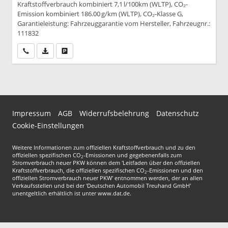
Kraftstoffverbrauch kombiniert 7,1 l/100km (WLTP), CO₂-
Emission kombiniert 186.00 g/km (WLTP), CO₂-Klasse G,
Garantieleistung: Fahrzeuggarantie vom Hersteller, Fahrzeugnr.:
111832
Wir rufen Sie an
PDF-Datei, Fahrzeugexposé drucken
Drucken, parken oder vergleichen
Impressum
AGB
Widerrufsbelehrung
Datenschutz
Cookie-Einstellungen
Weitere Informationen zum offiziellen Kraftstoffverbrauch und zu den
offiziellen spezifischen CO
-Emissionen und gegebenenfalls zum
2
Stromverbrauch neuer PKW können dem 'Leitfaden über den offiziellen
Kraftstoffverbrauch, die offiziellen spezifischen CO
-Emissionen und den
2
offiziellen Stromverbrauch neuer PKW' entnommen werden, der an allen
Verkaufsstellen und bei der 'Deutschen Automobil Treuhand GmbH'
unentgeltlich erhältlich ist unter www.dat.de.