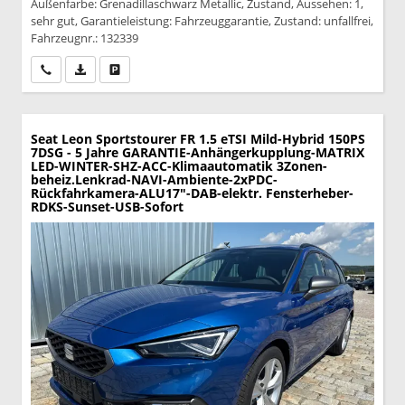
Außenfarbe: Grenadillaschwarz Metallic, Zustand, Aussehen: 1,
sehr gut, Garantieleistung: Fahrzeuggarantie, Zustand: unfallfrei,
Fahrzeugnr.: 132339
Wir rufen Sie an
PDF-Datei, Fahrzeugexposé drucken
Drucken, parken oder vergleichen
Seat Leon Sportstourer
FR 1.5 eTSI Mild-Hybrid 150PS
7DSG - 5 Jahre GARANTIE-Anhängerkupplung-MATRIX
LED-WINTER-SHZ-ACC-Klimaautomatik 3Zonen-
beheiz.Lenkrad-NAVI-Ambiente-2xPDC-
Rückfahrkamera-ALU17"-DAB-elektr. Fensterheber-
RDKS-Sunset-USB-Sofort