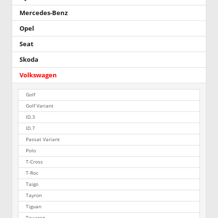
Mercedes-Benz
Opel
Seat
Skoda
Volkswagen
Golf
Golf Variant
ID.3
ID.7
Passat Variant
Polo
T-Cross
T-Roc
Taigo
Tayron
Tiguan
Touareg