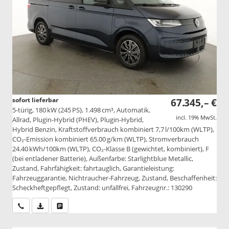
sofort lieferbar
67.345,– €
5-türig, 180 kW (245 PS), 1.498 cm³, Automatik,
incl. 19% MwSt.
Allrad, Plugin-Hybrid (PHEV), Plugin-Hybrid,
Hybrid Benzin, Kraftstoffverbrauch kombiniert 7,7 l/100km (WLTP),
CO₂-Emission kombiniert 65.00 g/km (WLTP), Stromverbrauch
24.40 kWh/100km (WLTP), CO₂-Klasse B (gewichtet, kombiniert), F
(bei entladener Batterie), Außenfarbe: Starlightblue Metallic,
Zustand, Fahrfähigkeit: fahrtauglich, Garantieleistung:
Fahrzeuggarantie, Nichtraucher-Fahrzeug, Zustand, Beschaffenheit:
Scheckheftgepflegt, Zustand: unfallfrei, Fahrzeugnr.: 130290
Wir rufen Sie an
PDF-Datei, Fahrzeugexposé drucken
Drucken, parken oder vergleichen