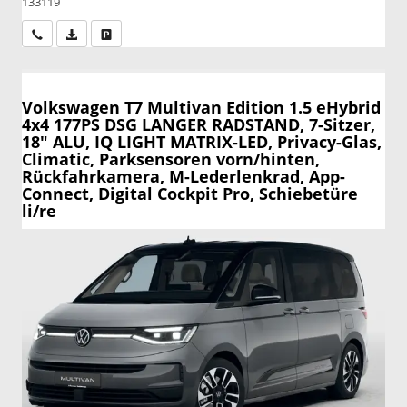
133119
Wir rufen Sie an
PDF-Datei, Fahrzeugexposé drucken
Drucken, parken oder vergleichen
Volkswagen T7 Multivan
Edition 1.5 eHybrid
4x4 177PS DSG LANGER RADSTAND, 7-Sitzer,
18" ALU, IQ LIGHT MATRIX-LED, Privacy-Glas,
Climatic, Parksensoren vorn/hinten,
Rückfahrkamera, M-Lederlenkrad, App-
Connect, Digital Cockpit Pro, Schiebetüre
li/re