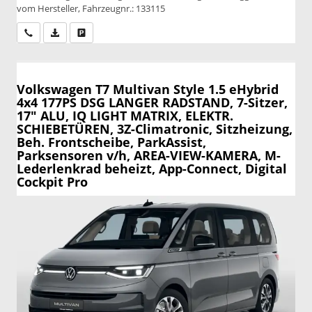
vom Hersteller, Fahrzeugnr.: 133115
Wir rufen Sie an
PDF-Datei, Fahrzeugexposé drucken
Drucken, parken oder vergleichen
Volkswagen T7 Multivan
Style 1.5 eHybrid
4x4 177PS DSG LANGER RADSTAND, 7-Sitzer,
17" ALU, IQ LIGHT MATRIX, ELEKTR.
SCHIEBETÜREN, 3Z-Climatronic, Sitzheizung,
Beh. Frontscheibe, ParkAssist,
Parksensoren v/h, AREA-VIEW-KAMERA, M-
Lederlenkrad beheizt, App-Connect, Digital
Cockpit Pro