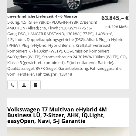
unverbindliche Lieferzeit: 4 - 6 Monate
63.845,– €
5-türig, 1.5 TSI eHYBRID (PLUG-IN-HYBRID/Benzin)
incl. 19% MwSt.
4MOTION (Allrad) ; 19,7 kWh ; 130KW/177PS ; 6-
Gang-DSG ; LANGER RADSTAND, 130 kW (177 PS), 1.498 cm³,
4 Zylinder, Doppelkupplungsgetriebe (DSG), Allrad, Plugin-Hybrid
(PHEV), Plugin-Hybrid, Hybrid Benzin, Kraftstoffverbrauch
kombiniert 7,7 l/100km (WLTP), CO₂-Emission kombiniert
64.00 g/km (WLTP), Stromverbrauch 24.30 kWh/100km (WLTP), CO₂-
Klasse B (gewichtet, kombiniert), F (bei entladener Batterie),
Qualitätssiegel: BVFK-Siegel, Garantieleistung: Fahrzeuggarantie
vom Hersteller, Fahrzeugnr.: 133118
Wir rufen Sie an
PDF-Datei, Fahrzeugexposé drucken
Drucken, parken oder vergleichen
Volkswagen T7 Multivan
eHybrid 4M
Business LÜ, 7-Sitzer, AHK, IQ.Light,
easyOpen, Navi, 5-J Garantie