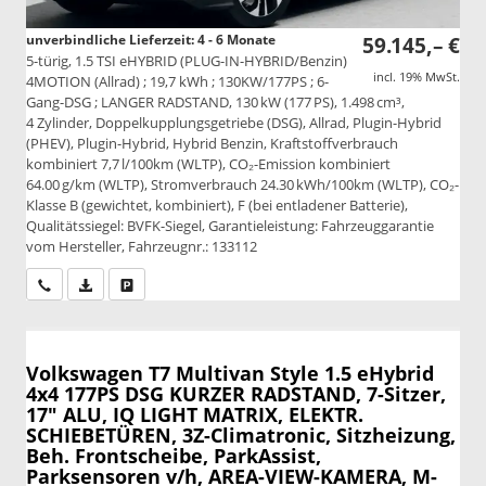
unverbindliche Lieferzeit: 4 - 6 Monate
59.145,– €
5-türig, 1.5 TSI eHYBRID (PLUG-IN-HYBRID/Benzin)
incl. 19% MwSt.
4MOTION (Allrad) ; 19,7 kWh ; 130KW/177PS ; 6-
Gang-DSG ; LANGER RADSTAND, 130 kW (177 PS), 1.498 cm³,
4 Zylinder, Doppelkupplungsgetriebe (DSG), Allrad, Plugin-Hybrid
(PHEV), Plugin-Hybrid, Hybrid Benzin, Kraftstoffverbrauch
kombiniert 7,7 l/100km (WLTP), CO₂-Emission kombiniert
64.00 g/km (WLTP), Stromverbrauch 24.30 kWh/100km (WLTP), CO₂-
Klasse B (gewichtet, kombiniert), F (bei entladener Batterie),
Qualitätssiegel: BVFK-Siegel, Garantieleistung: Fahrzeuggarantie
vom Hersteller, Fahrzeugnr.: 133112
Wir rufen Sie an
PDF-Datei, Fahrzeugexposé drucken
Drucken, parken oder vergleichen
Volkswagen T7 Multivan
Style 1.5 eHybrid
4x4 177PS DSG KURZER RADSTAND, 7-Sitzer,
17" ALU, IQ LIGHT MATRIX, ELEKTR.
SCHIEBETÜREN, 3Z-Climatronic, Sitzheizung,
Beh. Frontscheibe, ParkAssist,
Parksensoren v/h, AREA-VIEW-KAMERA, M-