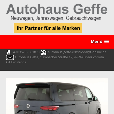
Menü
+49 03623 - 331873
autohaus-geffe-ernstroda@t-online.de
Autohaus Geffe, Cumbacher Straße 17, 99894 Friedrichroda
OT Ernstroda