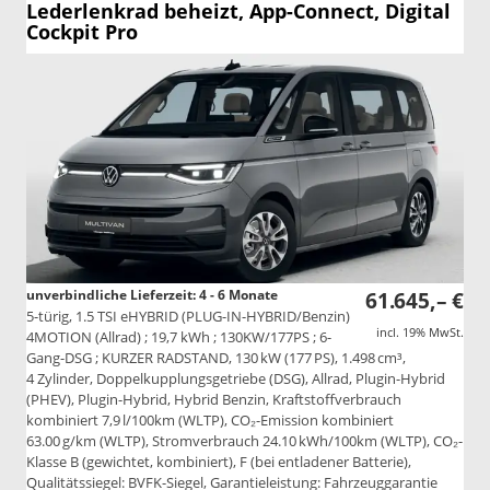
Lederlenkrad beheizt, App-Connect, Digital
Cockpit Pro
unverbindliche Lieferzeit: 4 - 6 Monate
61.645,– €
5-türig, 1.5 TSI eHYBRID (PLUG-IN-HYBRID/Benzin)
incl. 19% MwSt.
4MOTION (Allrad) ; 19,7 kWh ; 130KW/177PS ; 6-
Gang-DSG ; KURZER RADSTAND, 130 kW (177 PS), 1.498 cm³,
4 Zylinder, Doppelkupplungsgetriebe (DSG), Allrad, Plugin-Hybrid
(PHEV), Plugin-Hybrid, Hybrid Benzin, Kraftstoffverbrauch
kombiniert 7,9 l/100km (WLTP), CO₂-Emission kombiniert
63.00 g/km (WLTP), Stromverbrauch 24.10 kWh/100km (WLTP), CO₂-
Klasse B (gewichtet, kombiniert), F (bei entladener Batterie),
Qualitätssiegel: BVFK-Siegel, Garantieleistung: Fahrzeuggarantie